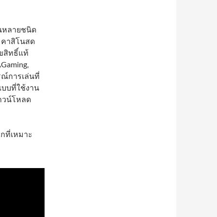
ันหลายชนิด
กมคาสิโนสด
สิทธิ์แท้
SAGaming,
์การเล่นที่
บบที่ใช้งาน
งดาวน์โหลด
กที่เหมาะ