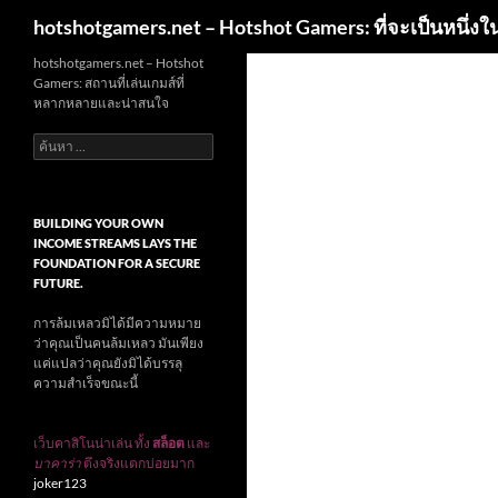
ค้นหา
hotshotgamers.net – Hotshot Gamers: ที่จะเป็นหนึ่งในน
hotshotgamers.net – Hotshot
Gamers: สถานที่เล่นเกมส์ที่
หลากหลายและน่าสนใจ
ค้นหา
สำหรับ:
BUILDING YOUR OWN
INCOME STREAMS LAYS THE
FOUNDATION FOR A SECURE
FUTURE.
การล้มเหลวมิได้มีความหมาย
ว่าคุณเป็นคนล้มเหลว มันเพียง
แค่แปลว่าคุณยังมิได้บรรลุ
ความสำเร็จขณะนี้
เว็บคาสิโนน่าเล่น ทั้ง
สล็อต
และ
บาคาร่า
ตึงจริงแตกบ่อยมาก
joker123