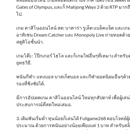
Gates of Olympus, และก็ Mahjong Ways 2 ด้วย RTP มากถึ
ไป.
เกม คาสิโนออนไลน์ สด: บาคาร่า รูเล็ต แบล็คแจ็ค และเก
อาทิเช่น Dream Catcher และ Monopoly Live ถ่ายทอดด้
สตูดิโอชั้นนำ.
เกมโต๊ะ: โป๊กเกอร์ ไฮโล และก็เกมไพ่อื่นๆที่เหมาะสำหรับ
ยุทธวิธี.
พนันกีฬา: แทงบอล บาสเก็ตบอล และกีฬายอดนิยมอื่นๆด้ว
รองที่ชิงชัยได้.
มีการอัปเดตเกม คาสิโนออนไลน์ ใหม่ทุกสัปดาห์ เพื่อผู้เล่น
ประสบการณ์ที่สดใหม่เสมอ.
3. เดิมพันเริ่มต่ำ ทุนน้อยก็เล่นได้ Fullgame268 ตอบโจทย์ผู
ประมาณ ด้วยการพนันอย่างน้อยเพียงแค่ 1 บาท สำหรับสล