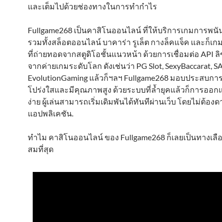
และเต็มไปด้วยช่องทางในการทำกำไร
Fullgame268 เป็นคาสิโนออนไลน์ ที่ให้บริการเกมการพน
รวมทั้งสล็อตออนไลน์ บาคาร่า รูเล็ต กางล็คแจ็ค และก็เ
ที่ถ่ายทอดจากสตูดิโอชั้นแนวหน้า ด้วยการเชื่อมต่อ API ลิข
จากค่ายเกมระดับโลก ดังเช่นว่า PG Slot, SexyBaccarat, 
EvolutionGaming แล้วก็ฯลฯ Fullgame268 มอบประสบการณ
โปร่งใสและมีคุณภาพสูง ด้วยระบบที่ล้ำยุคแล้วก็การออกแ
ง่าย ผู้เล่นสามารถเริ่มเดิมพันได้ทันทีผ่านเว็บ โดยไม่ต้อ
แอปพลิเคชัน.
ทำไม คาสิโนออนไลน์ ของ Fullgame268 ก็เลยเป็นทางเลือ
สมที่สุด