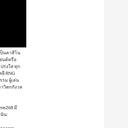
เป็นคาสิโน
่นต์หรือ
ปร่งใส ทุก
ลยี RNG
รม ผู้เล่น
มาวิตกกังวล
me268 มี
นัน:
Bonanza,