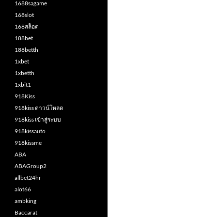
1688sagame
168slot
168สล็อต
188bet
188betth
1xbet
1xbetth
1xbit1
918Kiss
918kiss ดาวน์โหลด
918kiss เข้าสู่ระบบ
918kissauto
918kissme
ABA
ABAGroup2
allbet24hr
alot66
ambking
Baccarat