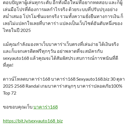
ตอบปัญหาผู้เล่นทุกระดับ อีกทั้งมือใหม่ที่อยากทดสอบ และก็ผู้
เล่นมือโปรที่ต้องการผลกำไรจริง ด้วยระบบที่ปรับปรุงอย่าง
สม่ำเสมอ โปรโมชั่นแจกจริง รวมทั้งความยั่งยืนทางการเงิน ก็
เลยไม่แปลกใจเลยที่บาคาร่า แปลงเป็นเว็บไซต์อันดับหนึ่งของ
ไทยในปี 2025
แม้คุณกำลังมองหาเว็บบาคาร่าเว็บตรงที่เล่นง่าย ได้เงินจริง
และก็แจกเครดิตฟรีทุกๆวัน อย่าพลาดที่จะสมัครกับ
sexyauto168 แล้วคุณจะได้สัมผัสประสบการณ์การพนันที่ดี
ที่สุด!
ดาวน์โหลดบาคาร่า168 บาคาร่า168 Sexyauto168.biz 30 ตุลา
2025 2568 Randal เกมบาคาร่าสนุกๆ บาคาร่าปลอดภัย100%
Top 72
ขอขอบคุณเว็บ
บาคาร่า168
https://bit.ly/sexyauto168_biz