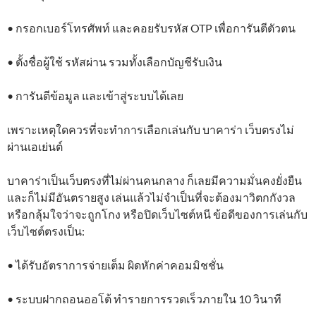
• กรอกเบอร์โทรศัพท์ และคอยรับรหัส OTP เพื่อการันตีตัวตน
• ตั้งชื่อผู้ใช้ รหัสผ่าน รวมทั้งเลือกบัญชีรับเงิน
• การันตีข้อมูล และเข้าสู่ระบบได้เลย
เพราะเหตุใดควรที่จะทำการเลือกเล่นกับ บาคาร่า เว็บตรงไม่
ผ่านเอเย่นต์
บาคาร่าเป็นเว็บตรงที่ไม่ผ่านคนกลาง ก็เลยมีความมั่นคงยั่งยืน
และก็ไม่มีอันตรายสูง เล่นแล้วไม่จำเป็นที่จะต้องมาวิตกกังวล
หรือกลุ้มใจว่าจะถูกโกง หรือปิดเว็บไซต์หนี ข้อดีของการเล่นกับ
เว็บไซต์ตรงเป็น:
• ได้รับอัตราการจ่ายเต็ม ผิดหักค่าคอมมิชชั่น
• ระบบฝากถอนออโต้ ทำรายการรวดเร็วภายใน 10 วินาที