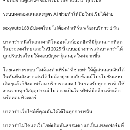
ระบบทดลองเล่นและสูตร AI ช่วยทำให้มือใหม่เริ่มได้ง่าย
sexyauto168 อัปเดตใหม่ ไม่ต้องทำเทิร์น พร้อมบริการ 1 วัน
บาคาร่า หนึ่งในเกมคาสิโนออนไลน์ยอดฮิตที่มีผู้เล่นมากที่สุด
ในประเทศไทย และในปี 2025 นี้ แบบอย่างการเล่นบาคาร่าได้
ถูกปรับปรุงใหม่ให้ตอบปัญหาผู้เล่นยุคใหม่มากขึ้น
โดยเฉพาะระบบ “ไม่ต้องทำเทิร์น” ที่ช่วยทำให้ผู้เล่นถอนเงินได้
ในทันทีหลังจากเล่นได้ ไม่ต้องยุ่งยากกับข้อแม้โปรโมชั่นแบบ
เดิมๆแล้วก็ยังมาพร้อม บริการตลอด 1 วัน รองรับทุกการเข้าใช้
งานจากทุกวัสดุอุปกรณ์ ไม่ว่าจะเป็นโทรศัพท์มือถือ แท็บเล็ต
หรือคอมพิวเตอร์
บาคาร่า เว็บไซต์ที่คุณมั่นใจได้ในทุกการพนัน
บาคาร่าไม่ใช่แค่เว็บไซต์เดิมพันธรรมดา แต่เป็นแพลตฟอร์มที่