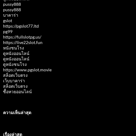
pussy888
pussy888
บาคาร่า
gslot
https://pgslot77.ltd
pg99
https://fullslotpg.us/
https://live22slot.fun
หนังชนโรง
ดูหนังออนไลน์
ดูหนังออนไลน์
ดูหนังชนโรง
https://www.pgslot.movie
สล็อตเว็บตรง
เว็บบาคาร่า
สล็อตเว็บตรง
ซื้อหวยออนไลน์
ความเห็นล่าสุด
เรื่องล่าสุด