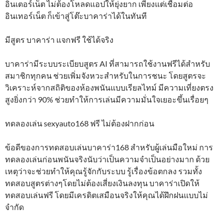
อินเตอร์เน็ต ไม่ต้องโหลดแอปให้ยุ่งยาก เพียงแต่เชื่อมต่อ
อินเทอร์เน็ต ก็เข้าสู่โต๊ะบาคาร่าได้ในทันที
มีสูตร บาคาร่า แจกฟรี ใช้ได้จริง
บาคาร่ามีระบบระเบียบสูตร AI ที่สามารถใช้งานฟรีได้สำหรับ
สมาชิกทุกคน ช่วยเพิ่มจังหวะสำหรับในการชนะ โดยสูตรจะ
วิเคราะห์จากสถิติของห้องพนันแบบเรียลไทม์ มีความเที่ยงตรง
สูงยิ่งกว่า 90% ช่วยทำให้การเล่นมีความมั่นใจเยอะขึ้นเรื่อยๆ
ทดลองเล่น sexyauto168 ฟรี ไม่ต้องฝากก่อน
ข้อดีของการทดสอบเล่นบาคาร่า168 สำหรับผู้เล่นมือใหม่ การ
ทดลองเล่นก่อนพนันจริงนับว่าเป็นความจำเป็นอย่างมาก ด้วย
เหตุว่าจะช่วยทำให้คุณรู้จักกับระบบ รู้เรื่องข้อตกลง รวมทั้ง
ทดสอบสูตรต่างๆโดยไม่ต้องเสี่ยงเงินลงทุน บาคาร่าเปิดให้
ทดสอบเล่นฟรี โดยมีเครดิตเสมือนจริงให้คุณได้ฝึกฝนแบบไม่
จำกัด