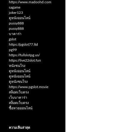
https://www.madoohd.com
sagame
joker123
ดูหนังออนไลน์
pussy888
pussy888
บาคาร่า
gslot
https://pgslot77.ltd
pg99
https://fullslotpg.us/
https://live22slot.fun
หนังชนโรง
ดูหนังออนไลน์
ดูหนังออนไลน์
ดูหนังชนโรง
https://www.pgslot.movie
สล็อตเว็บตรง
เว็บบาคาร่า
สล็อตเว็บตรง
ซื้อหวยออนไลน์
ความเห็นล่าสุด