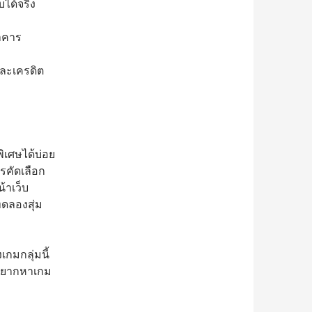
ได้จริง
าคาร
และเครดิต
ิเศษได้บ่อย
ารคัดเลือก
้าเว็บ
ทดลองสุ่ม
เกมกลุ่มนี้
่อยากหาเกม