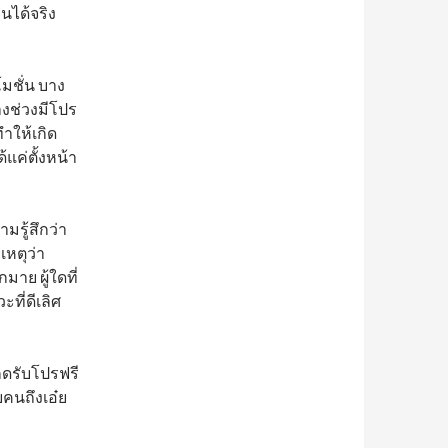
่นได้จริง
มชั่น บาง
างช่วงมีโปร
ทำให้เกิด
้แค่ตั้งหน้า
รู้สึกว่า
เหตุว่า
าย ผู้ใดที่
ะที่ดีเลิศ
กดรับโปรฟรี
ยคนถึงเอ๋ย