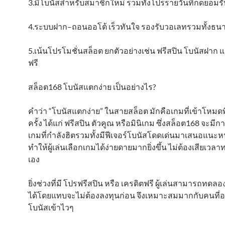
3.มีโบนัสสำหรับสมาชิกใหม่ รวมทั้งโปรรายวันที่กดยอมรับ
4.ระบบฝาก–ถอนออโต้ เร็วทันใจ รองรับวอเลทรวมทั้งธน
5.เน้นโปรโมชั่นสล็อต ยกตัวอย่างเช่น ฟรีสปิน โบนัสฝาก 
ฟรี
สล็อต168 โบนัสแตกง่าย เป็นอย่างไร?
คำว่า “โบนัสแตกง่าย” ในสายสล็อต มักคือเกมที่เข้าโหมดพ
ครั้ง ได้แก่ ฟรีสปิน ตัวคูณ หรือมินิเกม ซึ่งสล็อต168 จะมีก
เกมที่กำลังฮิตรวมทั้งมีฟีเจอร์โบนัสโดดเด่นมาเสนอแนะหน
ทำให้ผู้เล่นเลือกเกมได้ง่ายดายมากยิ่งขึ้น ไม่ต้องเสียเวลา
เอง
ยิ่งช่วงที่มี โปรฟรีสปิน หรือ เครดิตฟรี ผู้เล่นสามารถทดลอง
ได้โดยแทบจะไม่ต้องลงทุนก่อน จึงเหมาะสมมากกับคนที
โบนัสเข้าไวๆ