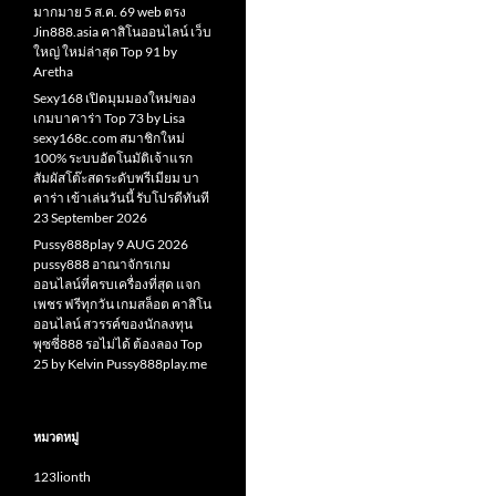
มากมาย 5 ส.ค. 69 web ตรง
Jin888.asia คาสิโนออนไลน์ เว็บ
ใหญ่ ใหม่ล่าสุด Top 91 by
Aretha
Sexy168 เปิดมุมมองใหม่ของ
เกมบาคาร่า Top 73 by Lisa
sexy168c.com สมาชิกใหม่
100% ระบบอัตโนมัติเจ้าแรก
สัมผัสโต๊ะสดระดับพรีเมียม บา
คาร่า เข้าเล่นวันนี้ รับโปรดีทันที
23 September 2026
Pussy888play 9 AUG 2026
pussy888 อาณาจักรเกม
ออนไลน์ที่ครบเครื่องที่สุด แจก
เพชร ฟรีทุกวัน เกมสล็อต คาสิโน
ออนไลน์ สวรรค์ของนักลงทุน
พุซซี่888 รอไม่ได้ ต้องลอง Top
25 by Kelvin Pussy888play.me
หมวดหมู่
123lionth