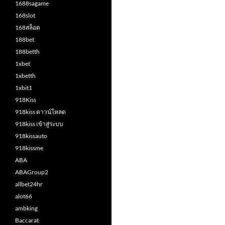
1688sagame
168slot
168สล็อต
188bet
188betth
1xbet
1xbetth
1xbit1
918Kiss
918kiss ดาวน์โหลด
918kiss เข้าสู่ระบบ
918kissauto
918kissme
ABA
ABAGroup2
allbet24hr
alot66
ambking
Baccarat