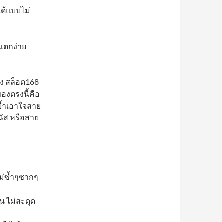
ได้แบบไม่
สแตกง่าย
ของ สล็อต168
องตรงนี้คือ
ย้ำเอาใจสาย
นัส หรือสาย
ไม่ซ้ำๆซากๆ
น ไม่สะดุด