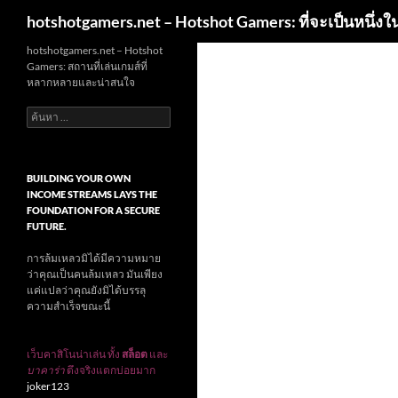
ค้นหา
hotshotgamers.net – Hotshot Gamers: ที่จะเป็นหนึ่งในน
hotshotgamers.net – Hotshot
Gamers: สถานที่เล่นเกมส์ที่
หลากหลายและน่าสนใจ
ค้นหา
สำหรับ:
BUILDING YOUR OWN
INCOME STREAMS LAYS THE
FOUNDATION FOR A SECURE
FUTURE.
การล้มเหลวมิได้มีความหมาย
ว่าคุณเป็นคนล้มเหลว มันเพียง
แค่แปลว่าคุณยังมิได้บรรลุ
ความสำเร็จขณะนี้
เว็บคาสิโนน่าเล่น ทั้ง
สล็อต
และ
บาคาร่า
ตึงจริงแตกบ่อยมาก
joker123