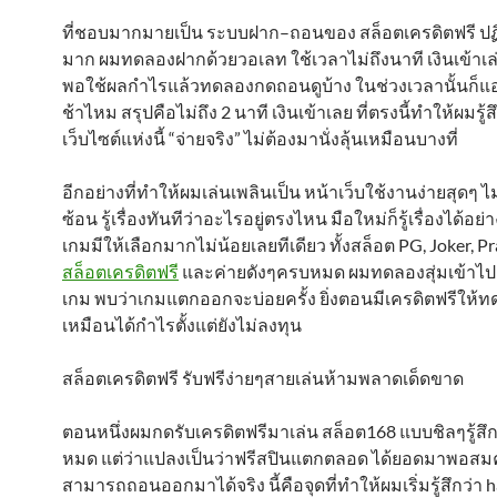
ที่ชอบมากมายเป็น ระบบฝาก–ถอนของ สล็อตเครดิตฟรี ปฏิ
มาก ผมทดลองฝากด้วยวอเลท ใช้เวลาไม่ถึงนาที เงินเข้าเล
พอใช้ผลกำไรแล้วทดลองกดถอนดูบ้าง ในช่วงเวลานั้นก็แอ
ช้าไหม สรุปคือไม่ถึง 2 นาที เงินเข้าเลย ที่ตรงนี้ทำให้ผมรู้
เว็บไซต์แห่งนี้ “จ่ายจริง” ไม่ต้องมานั่งลุ้นเหมือนบางที่
อีกอย่างที่ทำให้ผมเล่นเพลินเป็น หน้าเว็บใช้งานง่ายสุดๆ ไ
ซ้อน รู้เรื่องทันทีว่าอะไรอยู่ตรงไหน มือใหม่ก็รู้เรื่องได้อย
เกมมีให้เลือกมากไม่น้อยเลยทีเดียว ทั้งสล็อต PG, Joker, Pr
สล็อตเครดิตฟรี
และค่ายดังๆครบหมด ผมทดลองสุ่มเข้าไป
เกม พบว่าเกมแตกออกจะบ่อยครั้ง ยิ่งตอนมีเครดิตฟรีให้ทด
เหมือนได้กำไรตั้งแต่ยังไม่ลงทุน
สล็อตเครดิตฟรี รับฟรีง่ายๆสายเล่นห้ามพลาดเด็ดขาด
ตอนหนึ่งผมกดรับเครดิตฟรีมาเล่น สล็อต168 แบบชิลๆรู้สึกว่
หมด แต่ว่าแปลงเป็นว่าฟรีสปินแตกตลอด ได้ยอดมาพอสมค
สามารถถอนออกมาได้จริง นี้คือจุดที่ทำให้ผมเริ่มรู้สึกว่า