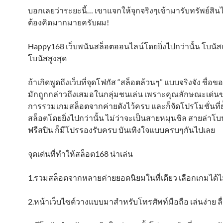
บอกเลยว่าระยะนี้… เขาแจกให้จุกจริงๆเข้ามารับทรัพย์สิน
ต้องคิดมากมายครับผม!
Happy168 เว็บพนันสล็อตออนไลน์โดยยิ่งไปกว่านั้น โบนั
โบนัสสูงสุด
ถ้าเกิดพูดถึงเว็บที่จุดโฟกัส “สล็อตล้วนๆ” แบบจริงจัง ชื่อ
มักถูกกล่าวถึงเสมอในกลุ่มชนเล่น เพราะคุณลักษณะเด่นข
การรวมเกมสล็อตจากค่ายดังไว้ครบ และก็จัดโปรโมชั่นที่
สล็อตโดยยิ่งไปกว่านั้น ไม่ว่าจะเป็นสายหมุนชิล สายล่าโบ
ฟรีสปิน ก็มีโปรรองรับครบ บันเทิงใจแบบครบๆกันไปเลย
จุดเด่นที่ทำให้สล็อต168 น่าเล่น
1.รวมสล็อตจากหลายค่ายยอดนิยมในที่เดียว เลือกเกมได้
2.หน้าเว็บไซต์วางแบบมาสำหรับโทรศัพท์มือถือ เล่นง่าย ลื่