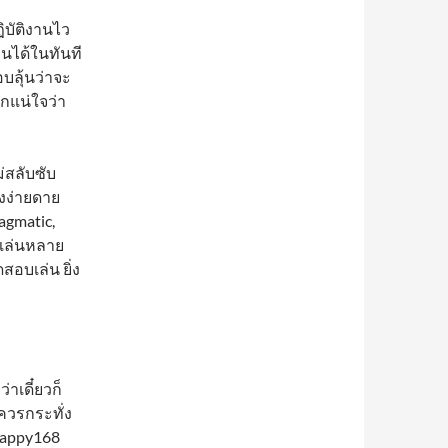
บัติงานไว
่นได้ในทันที
บลุ้นว่าจะ
สึกแน่ใจว่า
ม่สลับซับ
่างง่ายดาย
agmatic,
เล่นหลาย
สอบเล่น ยิ่ง
าเดี๋ยวก็
วรกระทั่ง
 happy168