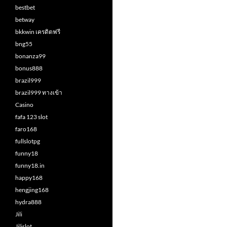
bestbet
betway
bkkwin เครดิตฟรี
bng55
bonanza99
bonus888
brazil999
brazil999 ทางเข้า
Casino
fafa 123 slot
faro168
fullslotpg
funny18
funny18.in
happy168
hengjing168
hydra888
Jili
Jilislot