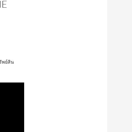
NE
ัพย์สิน