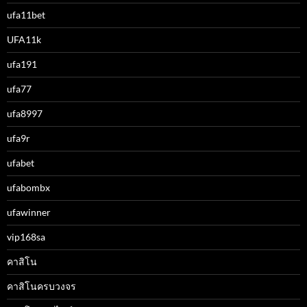
ufa11bet
UFA11k
ufa191
ufa77
ufa8997
ufa9r
ufabet
ufabombx
ufawinner
vip168sa
คาสิโน
คาสิโนครบวงจร