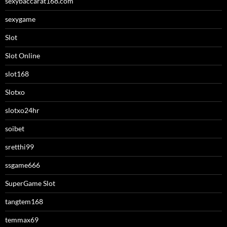
sexybaccarat168.com
sexygame
Slot
Slot Online
slot168
Slotxo
slotxo24hr
soibet
sretthi99
ssgame666
SuperGame Slot
tangtem168
temmax69