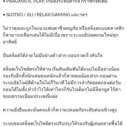
• PRAGMATIC PLAY: เกมดังระดับสากล กราฟิกจัดเต็ม
• SLOTXO / JILI / RELAX GAMING และฯลฯ
ไม่ว่าคุณจะถูกใจแนวแฟนตาซี ผจญภัย หรือสล็อตแบบคลาสสิก
ก็สามารถเลือกเล่นได้ไม่มีเบื่อ เพราะระบบอัปเดตเกมใหม่ทุก
อาทิตย์
ปั่นสล็อตได้ง่าย ไม่มีอย่างต่ำ ฝาก-ถอนรวดเร็วทันใจ
สล็อตเว็บไซต์ตรงให้ท่าน เริ่มต้นเดิมพันได้แบบไม่มีอย่างน้อย
รองรับอีกทั้งนักเล่นทุนหนักแล้วก็สายทุนน้อย ฝาก-ถอนผ่าน
ระบบอัตโนมัติด้านในไม่กี่วินาที ไม่มีการจำกัดยอดถอนต่อวัน
ถอนได้ไม่ยั้ง ทำกำไรได้เท่าไหร่ก็รับไปเต็มๆไม่มีล็อกยูส ไร้ค่า
ขนบธรรมเนียมประเพณีแฝง
ความยั่งยืนและมั่นคงแล้วก็ความปลอดภัยระดับค่อนข้างสูง
ระบบของสล็อตเว็บไซต์ตรงปรับปรุงให้รองรับผู้เล่นหลายชิ้นได้