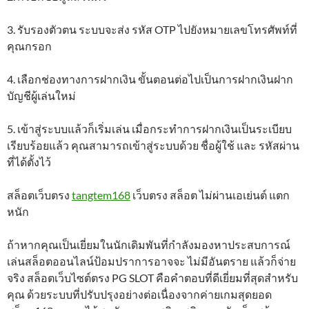
3. รับรองตัวตน ระบบจะส่ง รหัส OTP ไปยังหมายเลขโทรศัพท์ที่
คุณกรอก
4. เลือกช่องทางการฝากเงิน ขั้นตอนต่อไปเป็นการฝากเงินฝาก
บัญชีผู้เล่นใหม่
5. เข้าสู่ระบบแล้วก็เริ่มเล่น เมื่อกระทำการฝากเงินเป็นระเบียบ
เรียบร้อยแล้ว คุณสามารถเข้าสู่ระบบด้วย ชื่อผู้ใช้ และ รหัสผ่าน
ที่ได้ตั้งไว้
สล็อตเว็บตรง
tangtem168
เว็บตรง สล็อต ไม่ผ่านเอเย่นต์ แตก
หนัก
ถ้าหากคุณเป็นเยี่ยมในนักเดิมพันที่กำลังมองหาประสบการณ์
เล่นสล็อตออนไลน์ป้อมปราการอาจจะ ไม่มีอันตราย แล้วก็จ่าย
จริง สล็อตเว็บไซต์ตรง PG SLOT คือคำตอบที่ดีเยี่ยมที่สุดสำหรับ
คุณ ด้วยระบบที่ปรับปรุงอย่างต่อเนื่องจากค่ายเกมสุดยอด