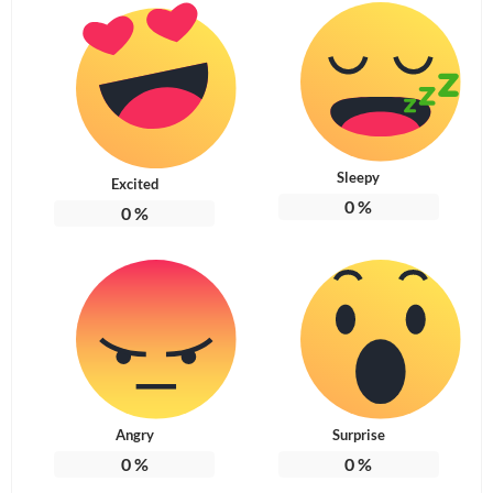
Sleepy
Excited
0
%
0
%
Angry
Surprise
0
%
0
%