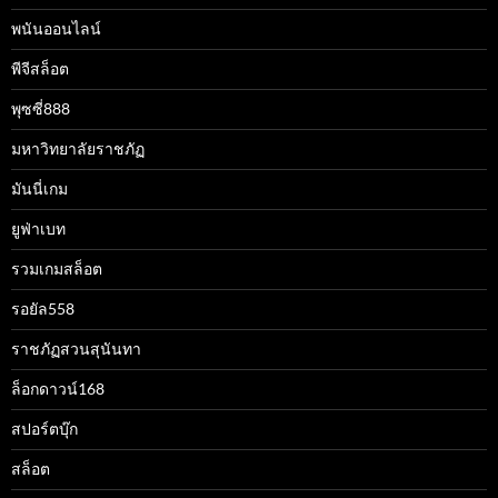
พนันออนไลน์
พีจีสล็อต
พุซซี่888
มหาวิทยาลัยราชภัฏ
มันนี่เกม
ยูฟ่าเบท
รวมเกมสล็อต
รอยัล558
ราชภัฏสวนสุนันทา
ล็อกดาวน์168
สปอร์ตบุ๊ก
สล็อต