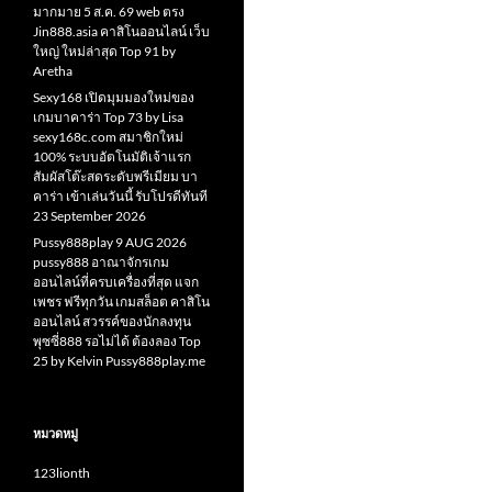
มากมาย 5 ส.ค. 69 web ตรง
Jin888.asia คาสิโนออนไลน์ เว็บ
ใหญ่ ใหม่ล่าสุด Top 91 by
Aretha
Sexy168 เปิดมุมมองใหม่ของ
เกมบาคาร่า Top 73 by Lisa
sexy168c.com สมาชิกใหม่
100% ระบบอัตโนมัติเจ้าแรก
สัมผัสโต๊ะสดระดับพรีเมียม บา
คาร่า เข้าเล่นวันนี้ รับโปรดีทันที
23 September 2026
Pussy888play 9 AUG 2026
pussy888 อาณาจักรเกม
ออนไลน์ที่ครบเครื่องที่สุด แจก
เพชร ฟรีทุกวัน เกมสล็อต คาสิโน
ออนไลน์ สวรรค์ของนักลงทุน
พุซซี่888 รอไม่ได้ ต้องลอง Top
25 by Kelvin Pussy888play.me
หมวดหมู่
123lionth