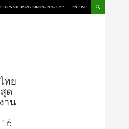
OUR NEW SITE UP AND RUNNING IN NO TIME!
PIN POSTS
งไทย
สุด
มงาน
 16