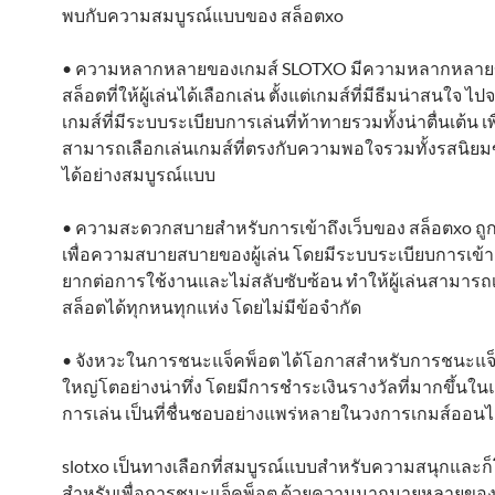
พบกับความสมบูรณ์แบบของ สล็อตxo
• ความหลากหลายของเกมส์ SLOTXO มีความหลากหลาย
สล็อตที่ให้ผู้เล่นได้เลือกเล่น ตั้งแต่เกมส์ที่มีธีมน่าสนใจ ไ
เกมส์ที่มีระบบระเบียบการเล่นที่ท้าทายรวมทั้งน่าตื่นเต้น เพื่
สามารถเลือกเล่นเกมส์ที่ตรงกับความพอใจรวมทั้งรสนิย
ได้อย่างสมบูรณ์แบบ
• ความสะดวกสบายสำหรับการเข้าถึงเว็บของ สล็อตxo ถูก
เพื่อความสบายสบายของผู้เล่น โดยมีระบบระเบียบการเข้าถึงท
ยากต่อการใช้งานและไม่สลับซับซ้อน ทำให้ผู้เล่นสามารถเ
สล็อตได้ทุกหนทุกแห่ง โดยไม่มีข้อจำกัด
• จังหวะในการชนะแจ็คพ็อต ได้โอกาสสำหรับการชนะแจ็ค
ใหญ่โตอย่างน่าทึ่ง โดยมีการชำระเงินรางวัลที่มากขึ้นใ
การเล่น เป็นที่ชื่นชอบอย่างแพร่หลายในวงการเกมส์ออนไ
slotxo เป็นทางเลือกที่สมบูรณ์แบบสำหรับความสนุกและก
สำหรับเพื่อการชนะแจ็คพ็อต ด้วยความมากมายหลายของ