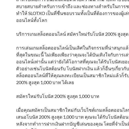
สบายสบายสำหรับการเข้าถึง เเละช่องทางสำหรับในการช
ทำให้ SLOTXO เป็นที่ชื่นชอบรวมทั้งเป็นที่ต้องการของผู้เล
ออนไลน์ทั้งโลก
บริการเกมสล็อตออนไลน์ สมัครใหม่รับโบนัส 200% สูงสุด
การเล่นเกมสล็อตออนไลน์เป็นเลิศในกิจกรรมที่น่าสนุกแล้วก
ที่สุดในขณะนี้ ไม่เพียงเพียงว่าคุณจะได้บันเทิงใจกับการเ
ออนไลน์เท่านั้น แต่ว่ายังได้โอกาสที่คุณจะได้รับโบนัสเย
ตัวอย่างเช่นโบนัสต้อนรับ โบนัสฝากเงิน แล้วก็อื่นๆเกี่ยวก
สล็อตออนไลน์ที่ให้คุณลงทะเบียนเป็นสมาชิกใหม่แล้วก็รั
200% สูงสุด 1,000 บาท ได้เลย
สมัครใหม่รับโบนัส 200% สูงสุด 1,000 บาท
เมื่อคุณสมัครเป็นสมาชิกใหม่กับเว็บไซต์เกมสล็อตออนไลน์
เสนอโบนัส 200% สูงสุด 1,000 บาท คุณจะได้รับโบนัสต้อน
หลังจากทำการฝากเงินฝากบัญชีเล่นของคุณ โดยที่จำเป็นท