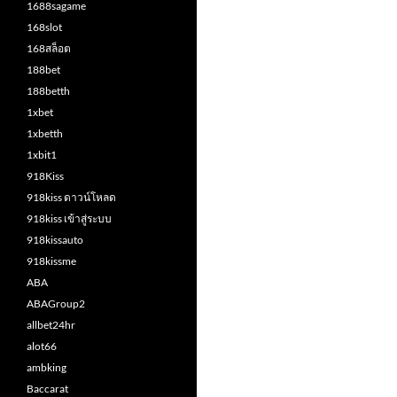
1688sagame
168slot
168สล็อต
188bet
188betth
1xbet
1xbetth
1xbit1
918Kiss
918kiss ดาวน์โหลด
918kiss เข้าสู่ระบบ
918kissauto
918kissme
ABA
ABAGroup2
allbet24hr
alot66
ambking
Baccarat