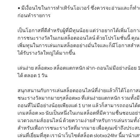
• มีเงื่อนไขในการทำเทิร์นโอเวอร์ ซึ่งควรจะอ่านและก็ท
ก่อนทำรายการ
เป็นโอกาสที่ดีสำหรับผู้ที่มีทุนน้อย แต่ว่าอยากได้เพิ่มโอ
การชนะรางวัลในเกมสล็อตออนไลน์ ด้วยโปรโมชั่นนี้ คุ
เพิ่มทุนในการเล่นเกมสล็อตอย่างมั่นใจและก็มีโอกาสสำ
ได้รับรางวัลใหญ่ได้มากขึ้น
เล่นง่าย สล็อตxo สล็อตแตกหนัก ฝาก-ถอนไม่มีอย่างน้อย 
ได้ ตลอด 1 วัน
สนุกสนานกับการเล่นสล็อตออนไลน์ที่ง่ายแล้วก็ได้โอกา
ชนะรางวัลมากมายๆสล็อตxo ที่เล่นง่ายแตกหนัก รวมทั้งม
ถอนที่ไม่มีอย่างน้อยเพียงแต่ 1 บาท แล้วก็สามารถถอนได้
เกมสล็อต xo นับเป็นหนึ่งในเกมสล็อตที่มีความชื่นชอบอย
แวดวงเกมส์ออนไลน์ ด้วยความง่ายสำหรับการเล่นรวมทั้
สำหรับเพื่อการชนะรางวัลที่มากมาย เพื่อคุณเข้าถึงประ
เล่นที่เยี่ยมที่สุด เรานำเว็บไซต์สล็อต slotxo24hr นี้มานำ