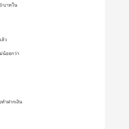
120 บาทใน
แล้ว
่น้อยกว่า
คยทำฝากเงิน