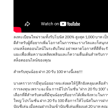
ลงทะเบียนใหม่รวมทั้งรับโบนัส 200% สูงสุด 1,000 บาท เป็
ดีสำหรับผู้ที่อยากเพิ่มโอกาสในการชนะรางวัลและก็สนุ
เกมสล็อตออนไลน์ในระดับใหม่ อย่าพลาดโอกาสที่ดีที่จะร
แยะเพื่อเพิ่มความเพลิดเพลินและก็ความตื่นเต้นสำหรับกา
สล็อตออนไลน์ของคุณ
สำหรับทุนน้อย ฝาก 20 รับ 100 ทางนี้เลย!!!
บางคราวการมีทุนน้อยอาจจะส่งผลให้รู้สึกยังคลุมเคลือสำห
การลงทุน เพราะฉะนั้น การมีโปรโมชั่น “ฝาก 20 รับ 100” 
เลือกที่ดีสำหรับคนที่มีทุนน้อยๆที่อยากได้เพิ่มจังหวะใน
ใหญ่ โปรโมชั่น ฝาก 20 รับ 100 คือการให้โบนัสในการฝาก
บัญชีเล่น เมื่อคุณฝากเงินเข้าบัญชีเล่นเพียงแต่ 20 บาท คุณ