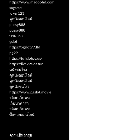
https://www.madoohd.com
sagame
joker123
ดูหนังออนไลน์
pussy888
pussy888
บาคาร่า
gslot
https://pgslot77.ltd
pg99
https://fullslotpg.us/
https://live22slot.fun
หนังชนโรง
ดูหนังออนไลน์
ดูหนังออนไลน์
ดูหนังชนโรง
https://www.pgslot.movie
สล็อตเว็บตรง
เว็บบาคาร่า
สล็อตเว็บตรง
ซื้อหวยออนไลน์
ความเห็นล่าสุด