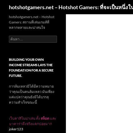
ค้นหา
hotshotgamers.net – Hotshot Gamers: ที่จะเป็นหนึ่งในน
hotshotgamers.net – Hotshot
Gamers: สถานที่เล่นเกมส์ที่
หลากหลายและน่าสนใจ
ค้นหา
สำหรับ:
BUILDING YOUR OWN
INCOME STREAMS LAYS THE
FOUNDATION FOR A SECURE
FUTURE.
การล้มเหลวมิได้มีความหมาย
ว่าคุณเป็นคนล้มเหลว มันเพียง
แค่แปลว่าคุณยังมิได้บรรลุ
ความสำเร็จขณะนี้
เว็บคาสิโนน่าเล่น ทั้ง
สล็อต
และ
บาคาร่า
ตึงจริงแตกบ่อยมาก
joker123