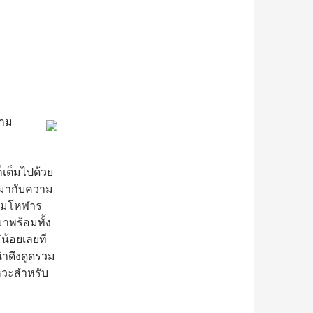
วาม
เต็มไปด้วย
่มากับความ
ญ่มโหฬาร
มาพร้อมทั้ง
น้อยเลยที
น่าดึงดูดรวม
งหวะสำหรับ