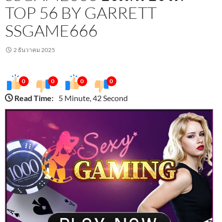
TOP 56 BY GARRETT
SSGAME666
2 ธันวาคม 2025
0
0
0
0
Read Time:
5 Minute, 42 Second