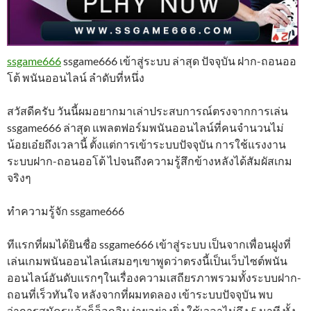
ssgame666
ssgame666 เข้าสู่ระบบ ล่าสุด ปัจจุบัน ฝาก-ถอนออ
โต้ พนันออนไลน์ ลำดับที่หนึ่ง
สวัสดีครับ วันนี้ผมอยากมาเล่าประสบการณ์ตรงจากการเล่น
ssgame666 ล่าสุด แพลตฟอร์มพนันออนไลน์ที่คนจำนวนไม่
น้อยเอ๋ยถึงเวลานี้ ตั้งแต่การเข้าระบบปัจจุบัน การใช้แรงงาน
ระบบฝาก-ถอนออโต้ ไปจนถึงความรู้สึกข้างหลังได้สัมผัสเกม
จริงๆ
ทำความรู้จัก ssgame666
ทีแรกที่ผมได้ยินชื่อ ssgame666 เข้าสู่ระบบ เป็นจากเพื่อนฝูงที่
เล่นเกมพนันออนไลน์เสมอๆเขาพูดว่าตรงนี้เป็นเว็บไซต์พนัน
ออนไลน์อันดับแรกๆในเรื่องความเสถียรภาพรวมทั้งระบบฝาก-
ถอนที่เร็วทันใจ หลังจากที่ผมทดลอง เข้าระบบปัจจุบัน พบ
ว่าการสมัครแล้วก็ล็อกอินง่ายอย่างยิ่ง ใช้เวลาไม่ถึง 5 นาที ทั้ง