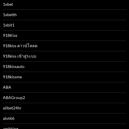
1xbet
1xbetth
1xbit1
918Kiss
918kiss ดาวน์โหลด
918kiss เข้าสู่ระบบ
918kissauto
918kissme
ABA
ABAGroup2
allbet24hr
alot66
ambking