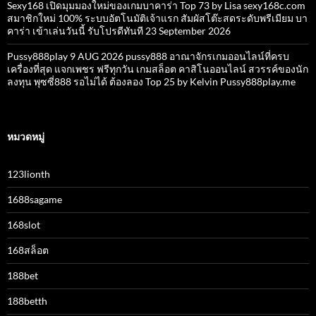
Sexy168 เปิดมุมมองใหม่ของเกมบาคาร่า Top 73 by Lisa sexy168c.com
สมาชิกใหม่ 100% ระบบอัตโนมัติเจ้าแรก สัมผัสโต๊ะสดระดับพรีเมียม บา
คาร่า เข้าเล่นวันนี้ รับโปรดีทันที 23 September 2026
Pussy888play 9 AUG 2026 pussy888 อาณาจักรเกมออนไลน์ที่ครบ
เครื่องที่สุด แจกเพชร ฟรีทุกวัน เกมสล็อต คาสิโนออนไลน์ สวรรค์ของนัก
ลงทุน พุซซี่888 รอไม่ได้ ต้องลอง Top 25 by Kelvin Pussy888play.me
หมวดหมู่
123lionth
1688sagame
168slot
168สล็อต
188bet
188betth