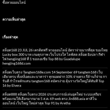
ซื้อหวยออนไลน์
ความเห็นล่าสุด
เรื่องล่าสุด
สล็อต168 23 JUL 26 เครดิตฟรี หวยออนไลน์ อัตราจ่ายมากที่สุด ของไทย
Lucky box 300 บาท เกมคุรภาพ เว็บโปร่งใส ไลฟ์สด สล็อต ยิงปลา กีฬา
ไพ่ hengjing168 ที่ 1 ของเอเชีย Top 88 by Guadalupe
hengjing168d.com
สล็อตเว็บตรง Tangtem168e.com 14 September 69 tangtem168 เว็บ
เดียวครบ ทั้งสล็อตและบาคาร่า ทุกยอดฝาก 10% จ่ายตรง กี่ล้านก็จ่าย กา
รันตี กำไรหลักแสน tangtem168 สมัครง่าย ลุ้นรางวัลใหญ่ได้ทันที Top
16 by Elvera
สล็อต888 สล็อตเว็บตรง 2026 ประสบการณ์เล่นยุคใหม่ ระบบเสถียร
พร้อมเกมให้เลือกมากมาย 5 ส.ค. 69 web ตรง Jin888.asia คาสิโน
ออนไลน์ เว็บใหญ่ ใหม่ล่าสุด Top 91 by Aretha