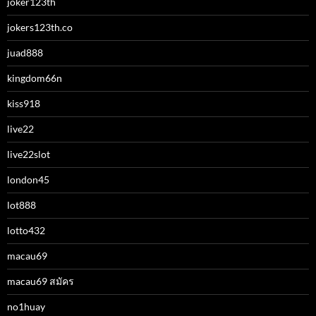
joker123th
jokers123th.co
juad888
kingdom66n
kiss918
live22
live22slot
london45
lot888
lotto432
macau69
macau69 สมัคร
no1huay