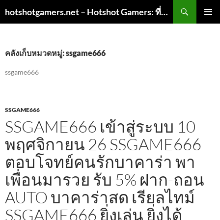
ค้นหา
hotshotgamers.net – Hotshot Gamers: ที่จะเป็นหนึ่งในนักเล่นเกมที่เหนือชั้น
ข้าม
เมนูหลัก
ไป
ยัง
เนื้อหา
คลังเก็บหมวดหมู่: ssgame666
ssgame666
SSGAME666
SSGAME666 เข้าสู่ระบบ 10
พฤศจิกายน 26 SSGAME666
ตอบโจทย์คนรักบาคาร่า พา
เพื่อนมารวย รับ 5% ฝาก-ถอน
AUTO บาคาร่าสด เรียลไทม์
SSGAME666 ยิ่งเล่น ยิ่งได้