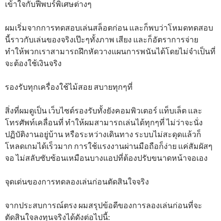
เข้าใจกับฟีพบร์พิเศษต่างๆ
ผมเริ่มจากการทดสอบเล่นสล็อตก่อน และก็พบว่าโหมดทดสอบ
นี้ราวกับเล่นของจริงเป๊ะๆทั้งภาพ เสียง และก็อัตราการจ่าย
ทำให้พวกเราสามารถฝึกหัดวางแผนการพนันได้โดยไม่จำเป็นที่
จะต้องใช้เงินจริง
รองรับทุกเครื่องใช้ไม้สอย สบายทุกๆที่
สิ่งที่ผมดูเป็น เว็บไซต์รองรับทั้งยังคอมพิวเตอร์ แท็บเล็ต และ
โทรศัพท์เคลื่อนที่ ทำให้ผมสามารถเล่นได้ทุกๆที่ ไม่ว่าจะนั่ง
ปฏิบัติงานอยู่บ้าน หรือระหว่างเดินทาง ระบบไม่สะดุดแล้วก็
โหลดเกมได้เร็วมาก การใช้แรงงานผ่านมือถือก็ง่าย แค่สัมผัสๆ
จอ ไม่สลับซับซ้อนเหมือนบางแอปที่ต้องปรับขนาดหน้าจอเอง
จุดเด่นของการทดลองเล่นก่อนตัดสินใจจริง
จากประสบการณ์ตรง ผมสรุปข้อดีของการลองเล่นก่อนที่จะ
ตัดสินใจลงทุนจริงได้ดังต่อไปนี้: