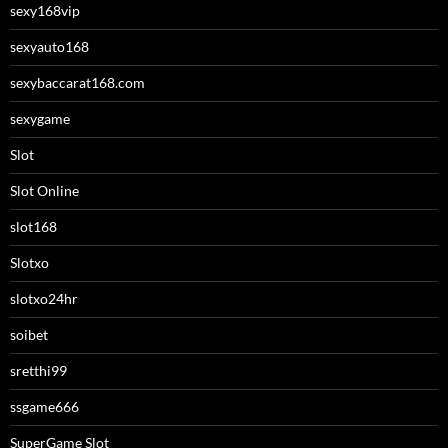
sexy168vip
sexyauto168
sexybaccarat168.com
sexygame
Slot
Slot Online
slot168
Slotxo
slotxo24hr
soibet
sretthi99
ssgame666
SuperGame Slot