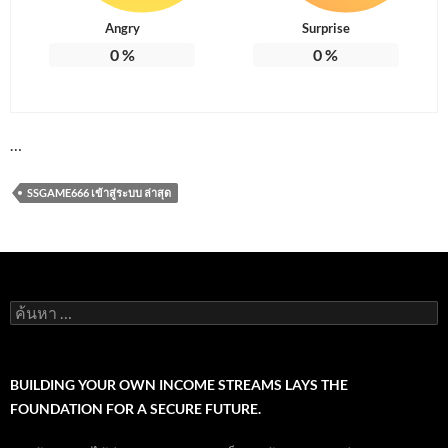
Angry
Surprise
0
%
0
%
…
SSGAME666 เข้าสู่ระบบ ล่าสุด
ค้นหา
สำหรับ:
BUILDING YOUR OWN INCOME STREAMS LAYS THE
FOUNDATION FOR A SECURE FUTURE.