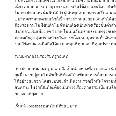
True Wallet เป็นเลิศในตัวเลือกที่ได้รับความนิยมมากมาย
เนื่องจากสามารถทำธุรกรรมการเงินได้ง่ายและไม่จำกัดขั
ในการฝากถอน นั่นนับได้ว่า ผู้เล่นทุกคนสามารถเริ่มเล่นสล็
1 บาท ตวามสะดวกแล้วก็เร็ว การฝากและถอนเงินทำได้อย่า
ต้องรอนาน ไม่มีขั้นต่ำ ไม่จำเป็นต้องเป็นห่วงเรื่องขั้นต่ำ
ฝากถอน เริ่มเพียงแค่ 1 บาท ไม่เป็นอันตรายระบบทรูวอเ
ปลอดภัยสูง คุ้มครองป้องกันการขโมยข้อมูลรวมทั้งเงินของ
ง่าย ใช้งานผ่านมือถือได้สะดวกทุกที่ทุกเวลาที่คุณปรารถ
ระบบฝากถอนรองรับทรูวอเลท
การฝากถอนผ่านทรูวอเลทถือเป็นช่องทางที่สะดวกและนำส
ยุคนี้ เพราะผู้เล่นไม่จำเป็นที่ต้องมีบัญชีธนาคารก็สามา
ได้อย่างสะดวก โดยระบบจะดำเนินงานรวดเร็วทันใจรวมทั้
อันตราย ไม่จำเป็นที่จะต้องเป็นห่วงเรื่องค่าธรรมเนียมหร
อย่างต่ำที่ยุ่งยาก
เริ่มเล่น bestbet ออนไลน์ด้วย 1 บาท