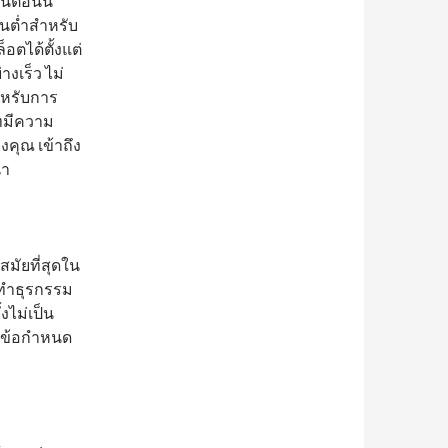
ในตอนนี้
้นต่ำสำหรับ
อตได้ตั้งแต่
งเร็ว ไม่
สำหรับการ
ลทมีความ
คุณ เข้าถึง
นา
มัยที่สุดใน
รถทำธุรกรรม
งไม่เป็น
ือข้อกำหนด