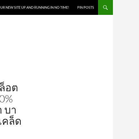
OUR NEW SITE UP AND RUNNING IN NO TIME!
PIN POSTS
ล็อต
10%
า บา
เคล็ด