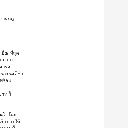
ไปตามกฎ
ยี่ยมที่สุด
, และแตก
ามารถ
รกรรมที่ช้า
พร้อม
บาท ก็
สนใจ โดย
ร็ว การใช้