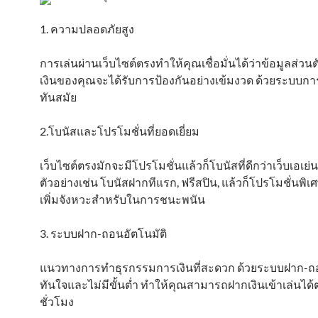
1. ความปลอดภัยสูง
การเล่นผ่านเว็บไซต์ตรงทำให้คุณเชื่อมั่นได้ว่าข้อมูลส่ว
เงินของคุณจะได้รับการป้องกันอย่างเข้มงวด ด้วยระบบการเ
ทันสมัย
2.โบนัสและโปรโมชั่นที่ยอดเยี่ยม
เว็บไซต์ตรงมักจะมีโปรโมชั่นแล้วก็โบนัสที่ดีกว่าเว็บเอเย่น
ตัวอย่างเช่น โบนัสฝากทีแรก, ฟรีสปิน, แล้วก็โปรโมชั่นพิเศ
เพิ่มจังหวะสำหรับในการชนะพนัน
3. ระบบฝาก-ถอนอัตโนมัติ
แนวทางการทำธุรกรรมการเงินที่สะดวก ด้วยระบบฝาก-ถอน
ทันใจและไม่มีขั้นต่ำ ทำให้คุณสามารถฝากเงินเข้าเล่นได
ชั่วโมง