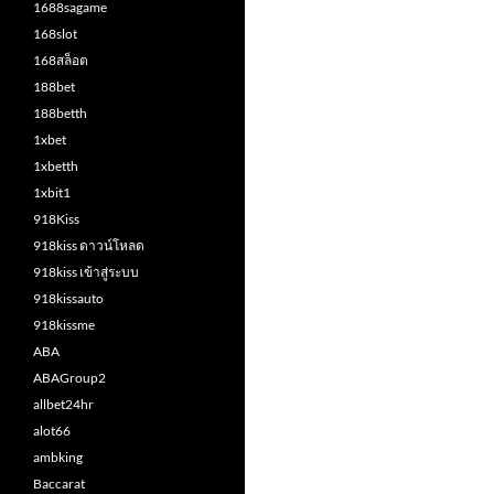
1688sagame
168slot
168สล็อต
188bet
188betth
1xbet
1xbetth
1xbit1
918Kiss
918kiss ดาวน์โหลด
918kiss เข้าสู่ระบบ
918kissauto
918kissme
ABA
ABAGroup2
allbet24hr
alot66
ambking
Baccarat