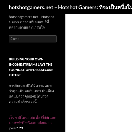
ค้นหา
hotshotgamers.net – Hotshot Gamers: ที่จะเป็นหนึ่งในน
hotshotgamers.net – Hotshot
Gamers: สถานที่เล่นเกมส์ที่
หลากหลายและน่าสนใจ
ค้นหา
สำหรับ:
BUILDING YOUR OWN
INCOME STREAMS LAYS THE
FOUNDATION FOR A SECURE
FUTURE.
การล้มเหลวมิได้มีความหมาย
ว่าคุณเป็นคนล้มเหลว มันเพียง
แค่แปลว่าคุณยังมิได้บรรลุ
ความสำเร็จขณะนี้
เว็บคาสิโนน่าเล่น ทั้ง
สล็อต
และ
บาคาร่า
ตึงจริงแตกบ่อยมาก
joker123