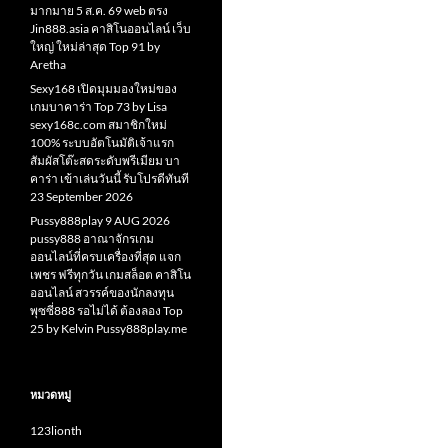
มากมาย 5 ส.ค. 69 web ตรง
Jin888.asia คาสิโนออนไลน์ เว็บ
ใหญ่ ใหม่ล่าสุด Top 91 by
Aretha
Sexy168 เปิดมุมมองใหม่ของ
เกมบาคาร่า Top 73 by Lisa
sexy168c.com สมาชิกใหม่
100% ระบบอัตโนมัติเจ้าแรก
สัมผัสโต๊ะสดระดับพรีเมียม บา
คาร่า เข้าเล่นวันนี้ รับโปรดีทันที
23 September 2026
Pussy888play 9 AUG 2026
pussy888 อาณาจักรเกม
ออนไลน์ที่ครบเครื่องที่สุด แจก
เพชร ฟรีทุกวัน เกมสล็อต คาสิโน
ออนไลน์ สวรรค์ของนักลงทุน
พุซซี่888 รอไม่ได้ ต้องลอง Top
25 by Kelvin Pussy888play.me
หมวดหมู่
123lionth