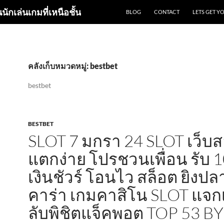
ข้ามไปยังเนื้อหา
ักเล่นเกมที่เหนือชั้น
BLOG
CONTACT
LETS GET Y
คลังเก็บหมวดหมู่: bestbet
bestbet
BESTBET
SLOT 7 มกรา 24 SLOT เว็บส
แตกง่าย โปรชวนเพื่อน รับ 
เงินชัวร์ โอนไว สล็อต ยิงปล
คาร่า เกมคาสิโน SLOT แจก
ลับพิชิตแจ็คพอต TOP 53 BY