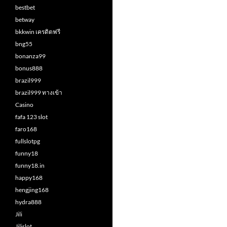
bestbet
betway
bkkwin เครดิตฟรี
bng55
bonanza99
bonus888
brazil999
brazil999 ทางเข้า
Casino
fafa 123 slot
faro168
fullslotpg
funny18
funny18.in
happy168
hengjing168
hydra888
Jili
Jilislot