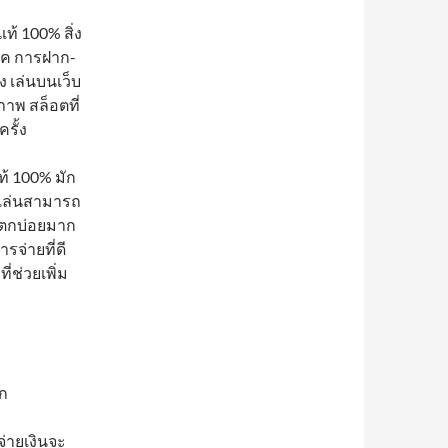
แท้ 100% สิ่ง
ยุค การฝาก-
ง เล่นบนเว็บ
ภาพ สล็อตที่
ครั้ง
แท้ 100% มัก
ู้เล่นสามารถ
ตแตกบ่อยมาก
รจ่ายที่ดี
ี่ช่วยเพิ่ม
าก
จ่ายเงินจะ