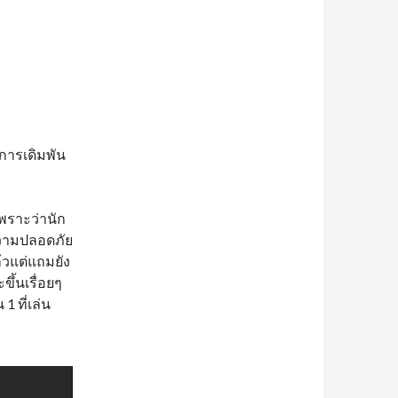
ุกการเดิมพัน
เพราะว่านัก
ีความปลอดภัย
ล้วแต่แถมยัง
ึ้นเรื่อยๆ
1 ที่เล่น