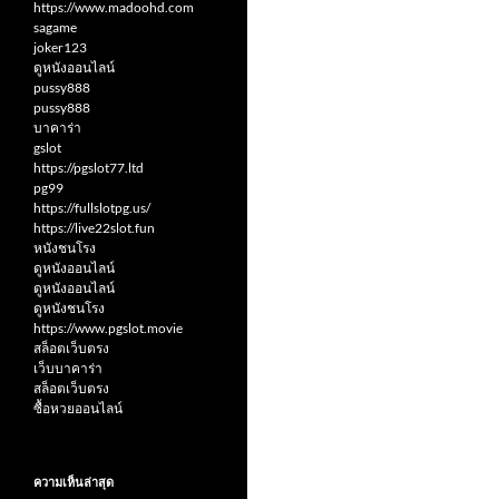
https://www.madoohd.com
sagame
joker123
ดูหนังออนไลน์
pussy888
pussy888
บาคาร่า
gslot
https://pgslot77.ltd
pg99
https://fullslotpg.us/
https://live22slot.fun
หนังชนโรง
ดูหนังออนไลน์
ดูหนังออนไลน์
ดูหนังชนโรง
https://www.pgslot.movie
สล็อตเว็บตรง
เว็บบาคาร่า
สล็อตเว็บตรง
ซื้อหวยออนไลน์
ความเห็นล่าสุด