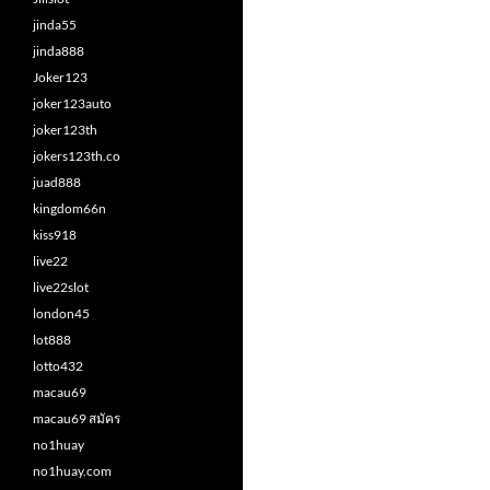
jinda55
jinda888
Joker123
joker123auto
joker123th
jokers123th.co
juad888
kingdom66n
kiss918
live22
live22slot
london45
lot888
lotto432
macau69
macau69 สมัคร
no1huay
no1huay.com