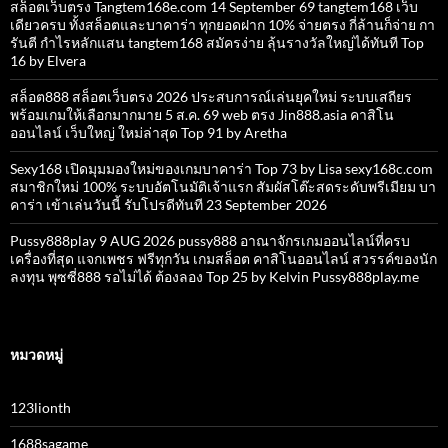
สล็อตเว็บตรง Tangtem168e.com 14 September 69 tangtem168 เว็บ
เดียวครบ ทั้งสล็อตและบาคาร่า ทุกยอดฝาก 10% จ่ายตรง กี่ล้านก็จ่าย กา
รันตี กำไรหลักแสน tangtem168 สมัครง่าย ลุ้นรางวัลใหญ่ได้ทันที Top
16 by Elvera
สล็อต888 สล็อตเว็บตรง 2026 ประสบการณ์เล่นยุคใหม่ ระบบเสถียร
พร้อมเกมให้เลือกมากมาย 5 ส.ค. 69 web ตรง Jin888.asia คาสิโน
ออนไลน์ เว็บใหญ่ ใหม่ล่าสุด Top 91 by Aretha
Sexy168 เปิดมุมมองใหม่ของเกมบาคาร่า Top 73 by Lisa sexy168c.com
สมาชิกใหม่ 100% ระบบอัตโนมัติเจ้าแรก สัมผัสโต๊ะสดระดับพรีเมียม บา
คาร่า เข้าเล่นวันนี้ รับโปรดีทันที 23 September 2026
Pussy888play 9 AUG 2026 pussy888 อาณาจักรเกมออนไลน์ที่ครบ
เครื่องที่สุด แจกเพชร ฟรีทุกวัน เกมสล็อต คาสิโนออนไลน์ สวรรค์ของนัก
ลงทุน พุซซี่888 รอไม่ได้ ต้องลอง Top 25 by Kelvin Pussy888play.me
หมวดหมู่
123lionth
1688sagame