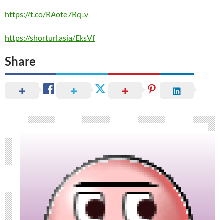
https://t.co/RAote7RqLv
https://shorturl.asia/EksVf
Share