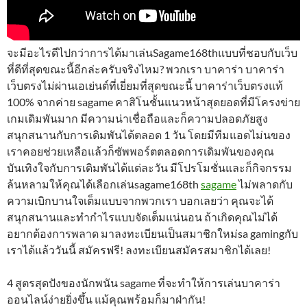
จะมีอะไรดีไปกว่าการได้มาเล่นSagame168thแบบที่ชอบกับเว็บ
ที่ดีที่สุดขณะนี้อีกล่ะครับจริงไหม? พวกเรา บาคาร่า บาคาร่า
เว็บตรงไม่ผ่านเอเย่นต์ที่เยี่ยมที่สุดขณะนี้ บาคาร่าเว็บตรงแท้
100% จากค่าย sagame คาสิโนชั้นแนวหน้าสุดยอดที่มีโครงข่าย
เกมเดิมพันมาก มีความน่าเชื่อถือและก็ความปลอดภัยสูง
สนุกสนานกับการเดิมพันได้ตลอด 1 วัน โดยมีทีมแอดไม่นของ
เราคอยช่วยเหลือแล้วก็ซัพพอร์ตตลอดการเดิมพันของคุณ
บันเทิงใจกับการเดิมพันได้แต่ละวัน มีโปรโมชั่นและก็กิจกรรม
ล้นหลามให้คุณได้เลือกเล่นsagame168th
sagame
ไม่พลาดกับ
ความเบิกบานใจเต็มแบบจากพวกเรา บอกเลยว่า คุณจะได้
สนุกสนานและทำกำไรแบบจัดเต็มแน่นอน ถ้าเกิดคุณไม่ได้
อยากต้องการพลาด มาลงทะเบียนเป็นสมาชิกใหม่sa gamingกับ
เราได้แล้ววันนี้ สมัครฟรี! ลงทะเบียนสมัครสมาชิกได้เลย!
4 สูตรสุดปังของนักพนัน sagame ที่จะทำให้การเล่นบาคาร่า
ออนไลน์ง่ายยิ่งขึ้น แม้คุณพร้อมก็มาฝ่ากัน!