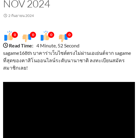
NOV 2024
2 กันยายน 2024
0
0
0
0
Read Time:
4 Minute, 52 Second
sagame168th บาคาร่าเว็บไซต์ตรงไม่ผ่านเอเย่นต์จาก sagame
ที่สุดของคาสิโนออนไลน์ระดับนานาชาติ ลงทะเบียนสมัคร
สมาชิกเลย!