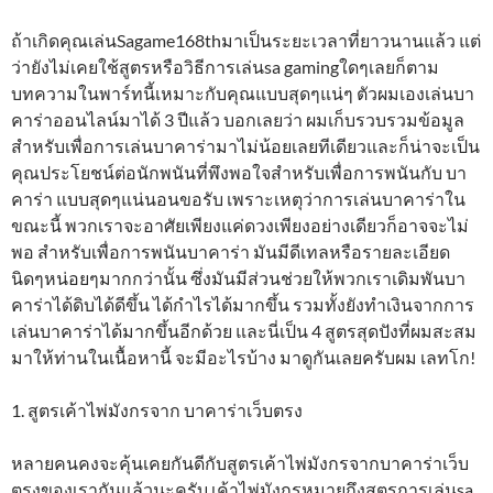
ถ้าเกิดคุณเล่นSagame168thมาเป็นระยะเวลาที่ยาวนานแล้ว แต่
ว่ายังไม่เคยใช้สูตรหรือวิธีการเล่นsa gamingใดๆเลยก็ตาม
บทความในพาร์ทนี้เหมาะกับคุณแบบสุดๆแน่ๆ ตัวผมเองเล่นบา
คาร่าออนไลน์มาได้ 3 ปีแล้ว บอกเลยว่า ผมเก็บรวบรวมข้อมูล
สำหรับเพื่อการเล่นบาคาร่ามาไม่น้อยเลยทีเดียวและก็น่าจะเป็น
คุณประโยชน์ต่อนักพนันที่พึงพอใจสำหรับเพื่อการพนันกับ บา
คาร่า แบบสุดๆแน่นอนขอรับ เพราะเหตุว่าการเล่นบาคาร่าใน
ขณะนี้ พวกเราจะอาศัยเพียงแค่ดวงเพียงอย่างเดียวก็อาจจะไม่
พอ สำหรับเพื่อการพนันบาคาร่า มันมีดีเทลหรือรายละเอียด
นิดๆหน่อยๆมากกว่านั้น ซึ่งมันมีส่วนช่วยให้พวกเราเดิมพันบา
คาร่าได้ดิบได้ดีขึ้น ได้กำไรได้มากขึ้น รวมทั้งยังทำเงินจากการ
เล่นบาคาร่าได้มากขึ้นอีกด้วย และนี่เป็น 4 สูตรสุดปังที่ผมสะสม
มาให้ท่านในเนื้อหานี้ จะมีอะไรบ้าง มาดูกันเลยครับผม เลทโก!
1. สูตรเค้าไพ่มังกรจาก บาคาร่าเว็บตรง
หลายคนคงจะคุ้นเคยกันดีกับสูตรเค้าไพ่มังกรจากบาคาร่าเว็บ
ตรงของเรากันแล้วนะครับ เค้าไพ่มังกรหมายถึงสูตรการเล่นsa