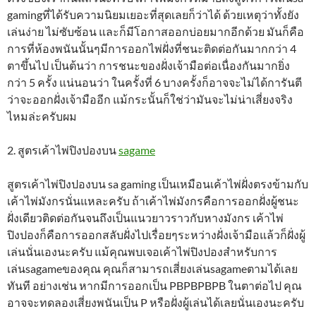
gamingที่ได้รับความนิยมเยอะที่สุดเลยก็ว่าได้ ด้วยเหตุว่าทั้งยัง
เล่นง่าย ไม่ซับซ้อน และก็มีโอกาสออกบ่อยมากอีกด้วย มันก็คือ
การที่ห้องพนันนั้นๆมีการออกไพ่ฝั่งที่ชนะติดต่อกันมากกว่า 4
ตาขึ้นไป เป็นต้นว่า การชนะของฝั่งเจ้ามือต่อเนื่องกันมากยิ่ง
กว่า 5 ครั้ง แน่นอนว่า ในครั้งที่ 6 บางครั้งก็อาจจะไม่ได้การันตี
ว่าจะออกฝั่งเจ้ามืออีก แม้กระนั้นก็ใช่ว่ามันจะไม่น่าเสี่ยงจริง
ไหมล่ะครับผม
2. สูตรเค้าไพ่ปิงปองบน
sagame
สูตรเค้าไพ่ปิงปองบน sa gaming เป็นเหมือนเค้าไพ่ฝั่งตรงข้ามกับ
เค้าไพ่มังกรนั่นแหละครับ ถ้าเค้าไพ่มังกรคือการออกฝั่งผู้ชนะ
ฝั่งเดียวติดต่อกันจนถึงเป็นแนวยาวราวกับหางมังกร เค้าไพ่
ปิงปองก็คือการออกสลับฝั่งไปเรื่อยๆระหว่างฝั่งเจ้ามือแล้วก็ฝั่งผู้
เล่นนั่นเองนะครับ แม้คุณพบเจอเค้าไพ่ปิงปองสำหรับการ
เล่นsagameของคุณ คุณก็สามารถเสี่ยงเล่นsagameตามได้เลย
ทันที อย่างเช่น หากมีการออกเป็น PBPBPBPB ในตาต่อไป คุณ
อาจจะทดลองเสี่ยงพนันเป็น P หรือฝั่งผู้เล่นได้เลยนั่นเองนะครับ