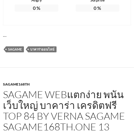
0
%
0
%
…
SAGAME
บาคาร่าออนไลน์
SAGAME168TH
SAGAME WEBแตกง่าย พนัน
เว็บใหญ่ บาคาร่า เครดิตฟรี
TOP 84 BY VERNA SAGAME
SAGAME168TH.ONE 13