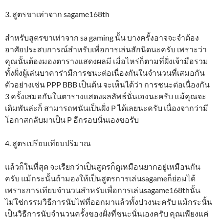
3. สูตรขาเท่าจาก sagame168th
สำหรับสูตรขาเท่าจาก sa gaming นั้น บางครั้งอาจจะจำต้อง
อาศัยประสบการณ์สำหรับเพื่อการเล่นสักนิดนะครับ เพราะว่า
คุณนั้นต้องมองตารางแสดงผลมี เมื่อไหร่ก็ตามที่ฝั่งเจ้ามือรวม
ทั้งฝั่งผู้เล่นบาคาร่ามีการชนะต่อเนื่องกันในจำนวนที่เสมอกัน
ตัวอย่างเช่น PPP BBB เป็นต้น จะเห็นได้ว่า การชนะต่อเนื่องกัน
3 ครั้งเสมอกันในตารางแสดงผลลัพธ์นั่นเองนะครับ แม้คุณจะ
เดิมพันล่ะก็ สามารถพนันเป็นฝั่ง P ได้เลยนะครับ เนื่องจากว่ามี
โอกาสกลับมาเป็น P อีกรอบนั่นเองขอรับ
4. สูตรเปรียบเทียบปริมาณ
แล้วก็ในที่สุด จะเรียกว่าเป็นสูตรก็ดูเหมือนยากอยู่เหมือนกัน
ครับ แม้กระนั้นถ้ามองให้เป็นสูตรการเล่นsagameก็ย่อมได้
เพราะการเทียบจำนวนสำหรับเพื่อการเล่นsagame168thนั้น
ไม่ใช่กรรมวิธีการนับไพ่ที่ออกมาแล้วทั้งปวงนะครับ แม้กระนั้น
เป็นวิธีการนับจำนวนครั้งของฝั่งที่ชนะนั่นเองครับ คุณเพียงแค่