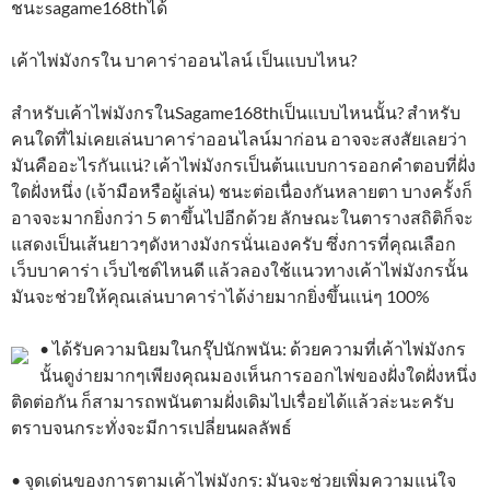
ชนะsagame168thได้
เค้าไพ่มังกรใน บาคาร่าออนไลน์ เป็นแบบไหน?
สำหรับเค้าไพ่มังกรในSagame168thเป็นแบบไหนนั้น? สำหรับ
คนใดที่ไม่เคยเล่นบาคาร่าออนไลน์มาก่อน อาจจะสงสัยเลยว่า
มันคืออะไรกันแน่? เค้าไพ่มังกรเป็นต้นแบบการออกคำตอบที่ฝั่ง
ใดฝั่งหนึ่ง (เจ้ามือหรือผู้เล่น) ชนะต่อเนื่องกันหลายตา บางครั้งก็
อาจจะมากยิ่งกว่า 5 ตาขึ้นไปอีกด้วย ลักษณะในตารางสถิติก็จะ
แสดงเป็นเส้นยาวๆดังหางมังกรนั่นเองครับ ซึ่งการที่คุณเลือก
เว็บบาคาร่า เว็บไซต์ไหนดี แล้วลองใช้แนวทางเค้าไพ่มังกรนั้น
มันจะช่วยให้คุณเล่นบาคาร่าได้ง่ายมากยิ่งขึ้นแน่ๆ 100%
• ได้รับความนิยมในกรุ๊ปนักพนัน: ด้วยความที่เค้าไพ่มังกร
นั้นดูง่ายมากๆเพียงคุณมองเห็นการออกไพ่ของฝั่งใดฝั่งหนึ่ง
ติดต่อกัน ก็สามารถพนันตามฝั่งเดิมไปเรื่อยได้แล้วล่ะนะครับ
ตราบจนกระทั่งจะมีการเปลี่ยนผลลัพธ์
• จุดเด่นของการตามเค้าไพ่มังกร: มันจะช่วยเพิ่มความแน่ใจ