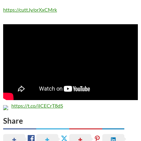
https://cutt.ly/orXxCMrk
https://t.co/iICECrT8dS
Share