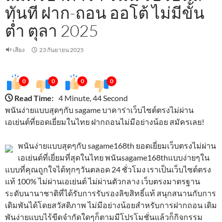
ทันที ฝาก-ถอน ออโต้ ไม่มีขั้น
ต่ำ ตุลา 2025
เสียง
23 กันยายน 2025
0
0
0
0
Read Time:
4 Minute, 44 Second
พนันง่ายแบบสุดๆกับ sagame บาคาร่าเว็บไซต์ตรงไม่ผ่าน
เอเย่นต์ที่ยอดเยี่ยมในไทย ฝากถอนไม่มีอย่างน้อย สมัครเลย!
พนันง่ายแบบสุดๆกับ sagame168th ยอดเยี่ยมเว็บตรงไม่ผ่าน
เอเย่นต์ที่เยี่ยมที่สุดในไทย พนันsagame168thแบบง่ายๆใน
แบบที่คุณถูกใจได้ทุกๆวันตลอด 24 ชั่วโมง เราเป็นเว็บไซต์ตรง
แท้ 100% ไม่ผ่านเอเย่นต์ ไม่ผ่านตัวกลาง เว็บตรงมาตรฐาน
ระดับนานาชาติที่ได้รับการรับรองลิขสิทธิ์แท้ สนุกสนานกับการ
เดิมพันได้โดยสวัสดิภาพ ไม่มีอย่างน้อยสำหรับการฝากถอน เดิม
พันง่ายแบบไร้ขีดจำกัดใดๆก็ตามมีโปรโมชั่นแล้วก็กิจกรรม