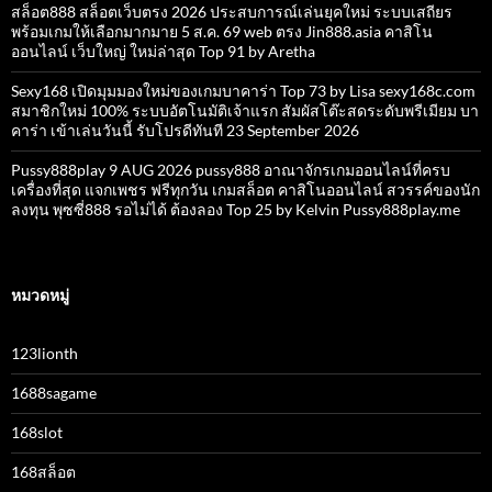
สล็อต888 สล็อตเว็บตรง 2026 ประสบการณ์เล่นยุคใหม่ ระบบเสถียร
พร้อมเกมให้เลือกมากมาย 5 ส.ค. 69 web ตรง Jin888.asia คาสิโน
ออนไลน์ เว็บใหญ่ ใหม่ล่าสุด Top 91 by Aretha
Sexy168 เปิดมุมมองใหม่ของเกมบาคาร่า Top 73 by Lisa sexy168c.com
สมาชิกใหม่ 100% ระบบอัตโนมัติเจ้าแรก สัมผัสโต๊ะสดระดับพรีเมียม บา
คาร่า เข้าเล่นวันนี้ รับโปรดีทันที 23 September 2026
Pussy888play 9 AUG 2026 pussy888 อาณาจักรเกมออนไลน์ที่ครบ
เครื่องที่สุด แจกเพชร ฟรีทุกวัน เกมสล็อต คาสิโนออนไลน์ สวรรค์ของนัก
ลงทุน พุซซี่888 รอไม่ได้ ต้องลอง Top 25 by Kelvin Pussy888play.me
หมวดหมู่
123lionth
1688sagame
168slot
168สล็อต