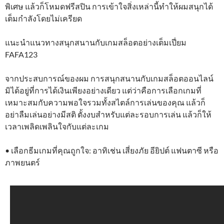
พิเศษ แล้วก็โหมดฟรีสปิน การเข้าใจสิ่งเหล่านี้ทำให้ผมสนุกได้
เต็มกำลังโดยไม่เครียด
แนะนำแนวทางสนุกสนานกับเกมสล็อตอย่างเต็มเปี่ยม
FAFA123
จากประสบการณ์ของผม การสนุกสนานกับเกมสล็อตออนไลน์
มิได้อยู่ที่การได้เงินเพียงอย่างเดียว แต่ว่าคือการเลือกเกมที่
เหมาะสมกับความพอใจรวมทั้งสไตล์การเล่นของคุณ แล้วก็
อย่าลืมเล่นอย่างมีสติ ตั้งงบสำหรับแต่ละรอบการเล่น แล้วก็ให้
เวลาเพลิดเพลินใจกับแต่ละเกม
• เลือกธีมเกมที่คุณถูกใจ: อาทิเช่น เสี่ยงภัย อียิปต์ แฟนตาซี หรือ
ภาพยนตร์