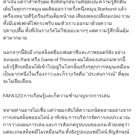
ทำเงิน แต่ว่าสำหรับผม สิ่งที่สนุกสนานที่สุดเป็น ความรู้สึกตื่น
เต้นในทุกการหมุน ผมคิดออกว่าครั้งหนึ่งหมุน Starburst แล้ว
เครื่องหมายสีรุ้งเรียงกันเต็มหน้าจอ เสียงเพลงเปลี่ยนแปลง รวม
ทั้งมีเอฟเฟกต์ไฟกระพริบ ผมหัวเราะออกมาด้วยความ
ปลาบปลื้ม ทั้งที่เงินรางวัลไม่ใช่เยอะมากๆ แต่ความรู้สึกนั้นคุ้ม
ค่ามากมาย
นอกจากนี้ยังมี เกมสล็อตธีมแฟนตาซีและภาพยนตร์ดัง อย่าง
Jurassic Park หรือ Game of Thrones ผมได้ลองเล่นเกมพวกนี้
แล้วรู้สึกเสมือนได้เข้าไปอยู่ในโลกนั้นจริงๆทุกการหมุนเหมือน
เป็นฉากหนึ่งในเรื่องราว และก็รางวัลคือ “ประสบการณ์” ที่คุณ
จะไม่ลืมเลือน
FAFA123 การเรียนรู้และก็ความชำนาญจากการเล่น
หลายท่านอาจไม่เชื่อ แต่ว่าผมกลับได้ความถนัดหลายอย่างจาก
การเล่นสล็อตออนไลน์ อาทิเช่น การบริหารจัดการงบประมาณ
การวางแผนการเล่น และการสังเกตรูปแบบของเกม ด้วยเหตุว่า
แต่ละเกมสล็อตมีไม่เหมือนกัน ทั้งยังรูปแบบเพย์ไลน์ สัญลักษณ์