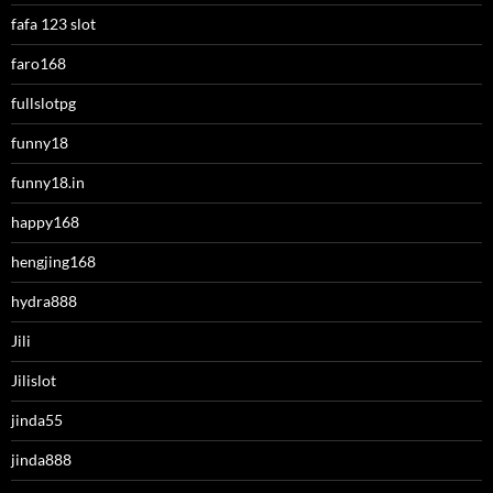
fafa 123 slot
faro168
fullslotpg
funny18
funny18.in
happy168
hengjing168
hydra888
Jili
Jilislot
jinda55
jinda888