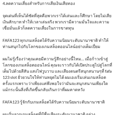
4.ลดความเสี่ยงสำหรับการเสียเงินเสียทอง
จุดเด่นที่เห็นได้ชัดที่สุดคือพวกเราได้เล่นและก็ศึกษา โดยไม่เสีย
เงินสักบาท ทำให้เวลาเล่นจริง พวกเรามีความมั่นใจและความ
เชื่อมั่นแล้วก็ลดความเสี่ยงในการขาดทุน
FAFA123 ทุกเกมสล็อตได้รับความนิยมระดับนานาชาติ ทำให้
ท่านสนุกไปกับโลกของเกมสล็อตออนไลน์อย่างเต็มเปี่ยม
ผมไม่รู้เรื่องว่าคุณเคยมีความรู้สึกอย่างนี้ไหม… เมื่อก้าวเข้าสู่
โลกของเกมสล็อตออนไลน์ คุณจะราวกับได้เปิดประตูไปสู่โลกที่
เต็มไปด้วยสีสัน แสงไฟวูบวาบ และเสียงดนตรีสนุกสนานๆที่ fafa
123 slot ยั่วยวนใจให้ท่านหยุดไม่ได้ ผมเองเริ่มเล่นเกมสล็อต
ครั้งแรกเพราะว่าเพียงแค่พึงพอใจว่ามันจะสนุกสนานเพียงใด
แม้กระนั้นสิ่งที่เกิดขึ้นกลับเกินกว่าที่ผมคาดหวัง
FAFA123 รู้จักกับเกมสล็อตได้รับความนิยมระดับนานาชาติ
ผมเริ่มจากเกมสล็อตที่มีชื่อเสียงระดับนานาชาติ อย่าง