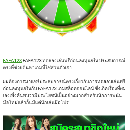
FAFA123
FAFA123 ทดลองเล่นฟรีก่อนลงทุนจริง ประสบการณ์
ตรงที่ช่วยค้นหาเกมที่ใช่ส่วนตัวเรา
ผมต้องการมาแชร์ประสบการณ์ตรงเกี่ยวกับการทดสอบเล่นฟรี
ก่อนลงทุนจริงกับ FAFA123 เกมสล็อตออนไลน์ ซึ่งเกิดเรื่องที่ผม
เองเพิ่งค้นพบว่ามีประโยชน์เป็นอย่างมากสำหรับนักการพนัน
มือใหม่แล้วก็แม้แต่นักเล่นมือโปร