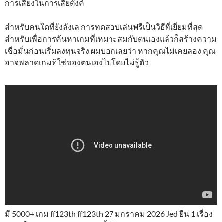
การเสี่ยงในการเสียตังค์
สำหรับคนใดที่ยังลังเล การทดสอบเล่นฟรีเป็นวิธีที่เยี่ยมที่สุด
สำหรับเพื่อการค้นหาเกมที่เหมาะสมกับตนเองแล้วก็สร้างความ
เชื่อมั่นก่อนเริ่มลงทุนจริง ผมบอกเลยว่า หากคุณไม่เคยลอง คุณ
อาจพลาดเกมที่ใช่ของตนเองไปโดยไม่รู้ตัว
มี 5000+ เกม ff123th ff123th 27 มกราคม 2026 Jed ยืน 1 เรื่อง