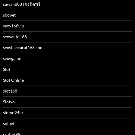
sawan888 เครดิตฟรี
sbobet
sexy168vip
sexyauto168
sexybaccarat168.com
sexygame
Slot
Slot Online
slot168
Slotxo
slotxo24hr
soibet
sretthi99