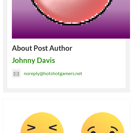
About Post Author
Johnny Davis
noreply@hotshotgamers.net