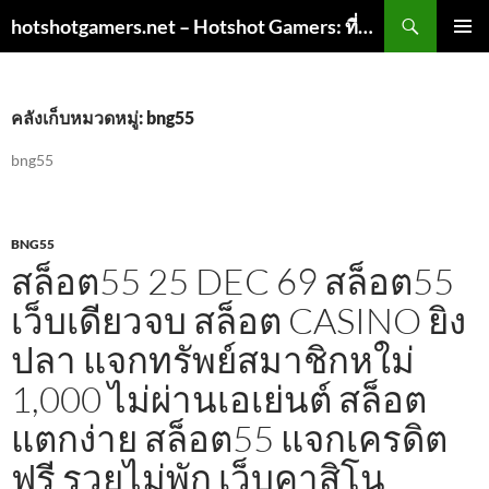
ค้นหา
hotshotgamers.net – Hotshot Gamers: ที่จะเป็นหนึ่งในนักเล่นเกมที่เหนือชั้น
ข้าม
เมนูหลัก
ไป
ยัง
เนื้อหา
คลังเก็บหมวดหมู่: bng55
bng55
BNG55
สล็อต55 25 DEC 69 สล็อต55
เว็บเดียวจบ สล็อต CASINO ยิง
ปลา แจกทรัพย์สมาชิกหใม่
1,000 ไม่ผ่านเอเย่นต์ สล็อต
แตกง่าย สล็อต55 แจกเครดิต
ฟรี รวยไม่พัก เว็บคาสิโน