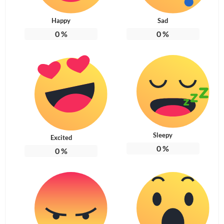
Happy
Sad
0
%
0
%
Sleepy
Excited
0
%
0
%