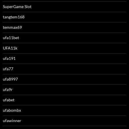
SuperGame Slot
tangtem168
temmax69
ufa11bet
UFA11k
ufa191
ufa77
ufa8997
ufa9r
ufabet
ufabombx
ufawinner