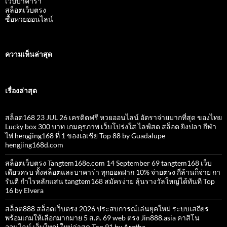
เว็บบาคาร่า
สล็อตเว็บตรง
ซื้อหวยออนไลน์
ความเห็นล่าสุด
เรื่องล่าสุด
สล็อต168 23 JUL 26 เครดิตฟรี หวยออนไลน์ อัตราจ่ายมากที่สุด ของไทย
Lucky box 300 บาท เกมคุรภาพ เว็บโปร่งใส ไลฟ์สด สล็อต ยิงปลา กีฬา
ไพ่ hengjing168 ที่ 1 ของเอเชีย Top 88 by Guadalupe
hengjing168d.com
สล็อตเว็บตรง Tangtem168e.com 14 September 69 tangtem168 เว็บ
เดียวครบ ทั้งสล็อตและบาคาร่า ทุกยอดฝาก 10% จ่ายตรง กี่ล้านก็จ่าย กา
รันตี กำไรหลักแสน tangtem168 สมัครง่าย ลุ้นรางวัลใหญ่ได้ทันที Top
16 by Elvera
สล็อต888 สล็อตเว็บตรง 2026 ประสบการณ์เล่นยุคใหม่ ระบบเสถียร
พร้อมเกมให้เลือกมากมาย 5 ส.ค. 69 web ตรง Jin888.asia คาสิโน
ออนไลน์ เว็บใหญ่ ใหม่ล่าสุด Top 91 by Aretha