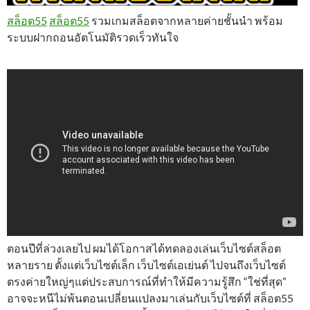
สล็อต55
สล็อต55
รวมเกมสล็อตจากหลายค่ายชั้นนำ พร้อม
ระบบฝากถอนอัตโนมัติรวดเร็วทันใจ
ตอนปีที่ล่วงเลยไป ผมได้โอกาสได้ทดลองเล่นเว็บไซต์สล็อต
หลายราย ตั้งแต่เว็บไซต์เล็ก เว็บไซต์เอเย่นต์ ไปจนถึงเว็บไซต์
ตรงค่ายใหญ่ๆแต่ประสบการณ์ที่ทำให้มีความรู้สึก “ใช่ที่สุด”
อาจจะหนีไม่พ้นตอนเปลี่ยนแปลงมาเล่นกับเว็บไซต์ที่ สล็อต55