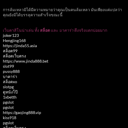
การล้มเหลวมิได้มีความหมายว่าคุณเป็นคนล้มเหลว มันเพียงแค่แปลว่า
คุณยังมิได้บรรลุความสำเร็จขณะนี้
เว็บคาสิโนน่าเล่น ทั้ง
สล็อต
และ
บาคาร่า
ตึงจริงแตกบ่อยมาก
joker123
Hengjing168
https://jinda55.asia
สล็อต99
สล็อตเว็บตรง
https://www.jinda888.bet
slot99
pussy888
บาคาร่า
สล็อตxo
slotpg
ดูหนังโป๊
1xbetth
pgslot
pgslot
https://gaojing888.vip
kiss918
pgslot
สล็อตเว็บตรง