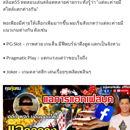
สล็อต55 ทดสอบเล่นสล็อตหลายค่ายกระทั่งรู้ว่า “แต่ละค่ายมี
สไตล์แตกต่างกัน”
พอเพียงมีค่ายให้เลือกเพิ่มมากขึ้น ผมเริ่มสังเกตว่าแต่ละค่ายมี
แนวเกมต่างกัน ดังเช่น
• PG Slot – ภาพสวย เกมลื่น มีฟีพบร์น่าดึงดูด แตกเป็นจังหวะ
• Pragmatic Play – แตกแรงแต่ว่าชอบใจถึง
• Joker – เกมคลาสสิก เล่นเรื่อยๆเพลิดเพลินๆ