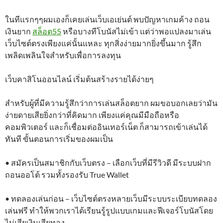
ในทีแรกๆๆผมเองก็เคยเล่นเว็บเอเย่นต์ พบปัญหาเกมค้าง ถอน
เงินยาก
สล็อต55
หรือบางทีโบนัสไม่เข้า แต่ว่าพอแปลงมาเล่น
เว็บไซต์ตรงเพียงแค่นั้นแหละ ทุกสิ่งง่ายมากยิ่งขึ้นมาก รู้สึก
เพลิดเพลินใจสำหรับเพื่อการลงทุน
เว็บคาสิโนออนไลน์ เริ่มต้นสร้างรายได้ง่ายๆ
สำหรับผู้ที่มีความรู้สึกว่าการเล่นสล็อตยาก ผมขอบอกเลยว่ามัน
ง่ายดายเสียยิ่งกว่าที่คิดมาก เพียงแค่คุณมีมือถือหรือ
คอมพิวเตอร์ และก็เชื่อมต่ออินเทอร์เน็ต ก็สามารถเข้าเล่นได้
ทันที ขั้นตอนการเริ่มของผมเป็น
• สมัครเป็นสมาชิกกับเว็บตรง – เลือกเว็บที่มีรีวิวดี มีระบบฝาก
ถอนออโต้ รวมทั้งรองรับ True Wallet
• ทดลองเล่นก่อน – เว็บไซต์ตรงหลายเว็บมีระบบระเบียบทดลอง
เล่นฟรี ทำให้พวกเราได้เรียนรู้รูปแบบเกมและฟีเจอร์โบนัสโดย
ไม่เสียเงินเสียทอง