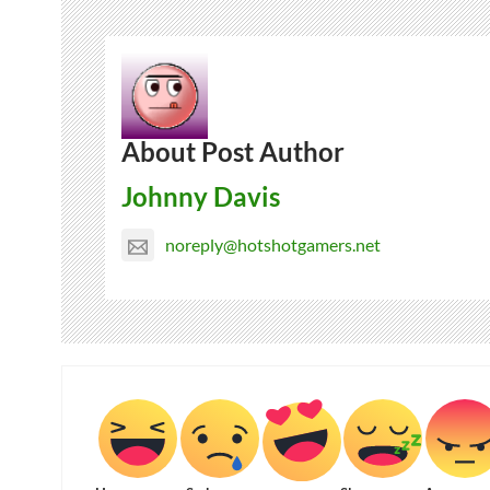
About Post Author
Johnny Davis
noreply@hotshotgamers.net