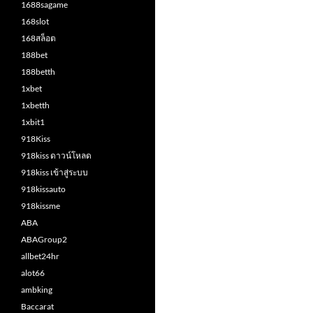
1688sagame
168slot
168สล็อต
188bet
188betth
1xbet
1xbetth
1xbit1
918Kiss
918kiss ดาวน์โหลด
918kiss เข้าสู่ระบบ
918kissauto
918kissme
ABA
ABAGroup2
allbet24hr
alot66
ambking
Baccarat