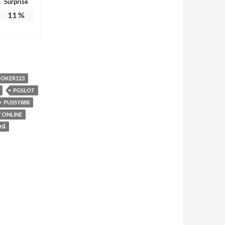
Surprise
11
%
JOKER123
PGSLOT
PUSSY888
 ONLINE
น์