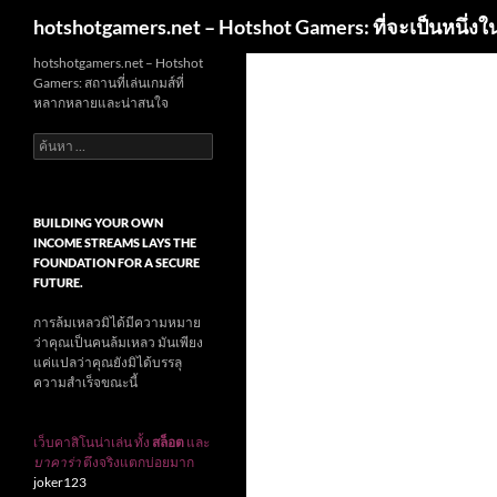
ค้นหา
hotshotgamers.net – Hotshot Gamers: ที่จะเป็นหนึ่งในน
hotshotgamers.net – Hotshot
Gamers: สถานที่เล่นเกมส์ที่
หลากหลายและน่าสนใจ
ค้นหา
สำหรับ:
BUILDING YOUR OWN
INCOME STREAMS LAYS THE
FOUNDATION FOR A SECURE
FUTURE.
การล้มเหลวมิได้มีความหมาย
ว่าคุณเป็นคนล้มเหลว มันเพียง
แค่แปลว่าคุณยังมิได้บรรลุ
ความสำเร็จขณะนี้
เว็บคาสิโนน่าเล่น ทั้ง
สล็อต
และ
บาคาร่า
ตึงจริงแตกบ่อยมาก
joker123