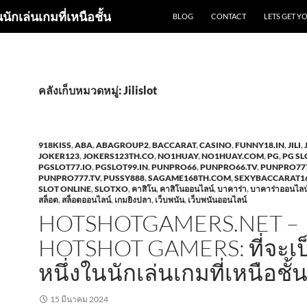
ข้ามไปยังเนื้อหา
ักเล่นเกมที่เหนือชั้น
BLOG
CONTACT
LETS GET Y
คลังเก็บหมวดหมู่: Jilislot
918KISS
,
ABA
,
ABAGROUP2
,
BACCARAT
,
CASINO
,
FUNNY18.IN
,
JILI
,
JOKER123
,
JOKERS123TH.CO
,
NO1HUAY
,
NO1HUAY.COM
,
PG
,
PG SL
PGSLOT77.IO
,
PGSLOT99.IN
,
PUNPRO66
,
PUNPRO66.TV
,
PUNPRO77
PUNPRO777.TV
,
PUSSY888
,
SAGAME168TH.COM
,
SEXYBACCARAT1
SLOT ONLINE
,
SLOTXO
,
คาสิโน
,
คาสิโนออนไลน์
,
บาคาร่า
,
บาคาร่าออนไลน
สล็อต
,
สล็อตออนไลน์
,
เกมยิงปลา
,
เว็บพนัน
,
เว็บพนันออนไลน์
HOTSHOTGAMERS.NET –
HOTSHOT GAMERS: ที่จะเป
หนึ่งในนักเล่นเกมที่เหนือชั้
15 มีนาคม 2024