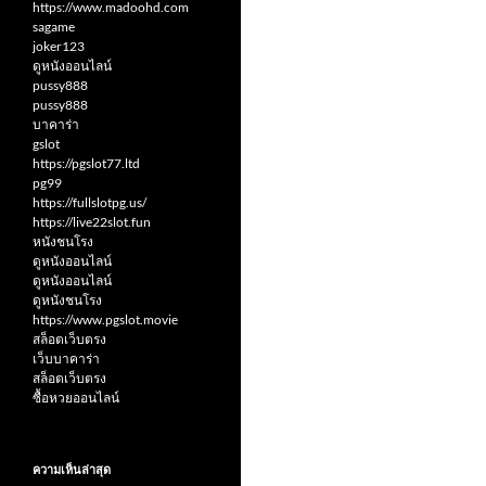
https://www.madoohd.com
sagame
joker123
ดูหนังออนไลน์
pussy888
pussy888
บาคาร่า
gslot
https://pgslot77.ltd
pg99
https://fullslotpg.us/
https://live22slot.fun
หนังชนโรง
ดูหนังออนไลน์
ดูหนังออนไลน์
ดูหนังชนโรง
https://www.pgslot.movie
สล็อตเว็บตรง
เว็บบาคาร่า
สล็อตเว็บตรง
ซื้อหวยออนไลน์
ความเห็นล่าสุด