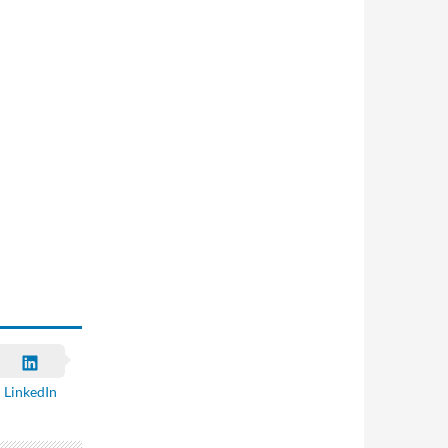
LinkedIn