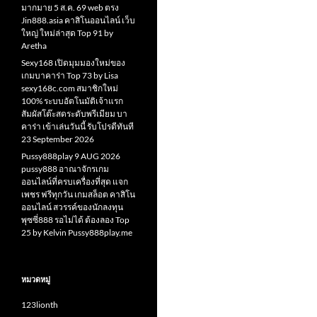
มากมาย 5 ส.ค. 69 web ตรง
Jin888.asia คาสิโนออนไลน์ เว็บ
ใหญ่ ใหม่ล่าสุด Top 91 by
Aretha
Sexy168 เปิดมุมมองใหม่ของ
เกมบาคาร่า Top 73 by Lisa
sexy168c.com สมาชิกใหม่
100% ระบบอัตโนมัติเจ้าแรก
สัมผัสโต๊ะสดระดับพรีเมียม บา
คาร่า เข้าเล่นวันนี้ รับโปรดีทันที
23 September 2026
Pussy888play 9 AUG 2026
pussy888 อาณาจักรเกม
ออนไลน์ที่ครบเครื่องที่สุด แจก
เพชร ฟรีทุกวัน เกมสล็อต คาสิโน
ออนไลน์ สวรรค์ของนักลงทุน
พุซซี่888 รอไม่ได้ ต้องลอง Top
25 by Kelvin Pussy888play.me
หมวดหมู่
123lionth