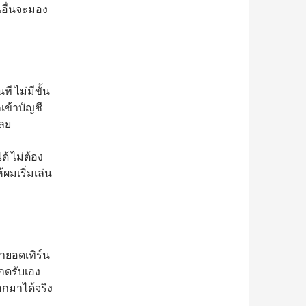
นอื่นจะมอง
ี ไม่มีขั้น
็เข้าบัญชี
เลย
้ ไม่ต้อง
ผมเริ่มเล่น
ทำยอดเทิร์น
่กดรับเอง
กมาได้จริง