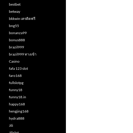
bestbet
betway
bkkwin เครดิตฟรี
bng55
bonanza99
bonus888
brazil999
brazil999 ทางเข้า
Casino
fafa 123 slot
faro168
fullslotpg
funny18
funny18.in
happy168
hengjing168
hydra888
Jili
Jilislot