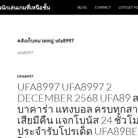
ข้ามไปยังเนื้อหา
ักเล่นเกมที่เหนือชั้น
BLOG
CONTACT
LETS GET Y
คลังเก็บหมวดหมู่: ufa8997
ufa8997
UFA8997
UFA8997 UFA8997 2
DECEMBER 2568 UFA89 ส
บาคาร่า แทงบอล ครบทุกสาย
เสียมีคืน แจกโบนัส 24 ชั่วโ
ประจำรับโปรเด็ด UFA89BET