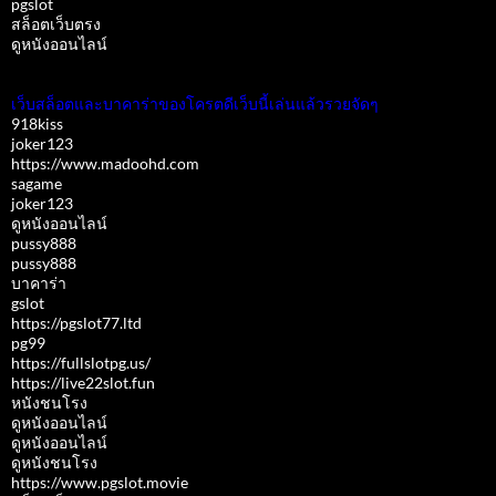
pgslot
สล็อตเว็บตรง
ดูหนังออนไลน์
เว็บสล็อตและบาคาร่าของโครตดีเว็บนี้เล่นแล้วรวยจัดๆ
918kiss
joker123
https://www.madoohd.com
sagame
joker123
ดูหนังออนไลน์
pussy888
pussy888
บาคาร่า
gslot
https://pgslot77.ltd
pg99
https://fullslotpg.us/
https://live22slot.fun
หนังชนโรง
ดูหนังออนไลน์
ดูหนังออนไลน์
ดูหนังชนโรง
https://www.pgslot.movie