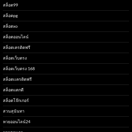
สล็อต99
สล็อตpg
สล็อตxo
สล็อตออนไลน์
สล็อตเครดิตฟรี
สล็อตเว็บตรง
สล็อตเว็บตรง 168
สล็อตเเครดิตฟรี
สล็อตแตกดี
สล็อตโจ๊กเกอร์
สวนสุนันทา
หวยออนไลน์24