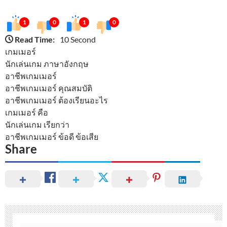
1
0
1
0
Read Time:
10 Second
เกมเมอร์
นักเล่นเกม ภาษาอังกฤษ
อาชีพเกมเมอร์
อาชีพเกมเมอร์ คุณสมบัติ
อาชีพเกมเมอร์ ต้องเรียนอะไร
เกมเมอร์ คือ
นักเล่นเกม เรียกว่า
อาชีพเกมเมอร์ ข้อดี ข้อเสีย
Share