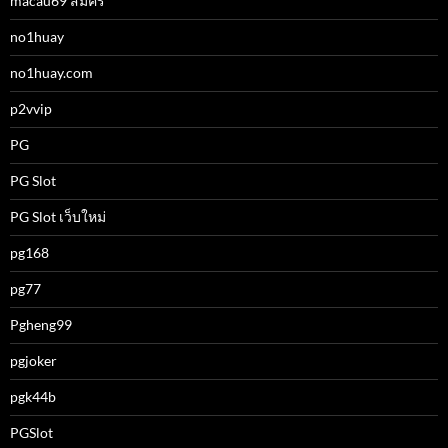
macau69 สมัคร
no1huay
no1huay.com
p2vvip
PG
PG Slot
PG Slot เว็บใหม่
pg168
pg77
Pgheng99
pgjoker
pgk44b
PGSlot