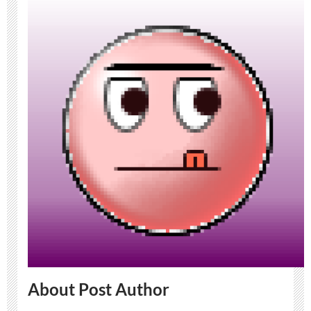
About Post Author