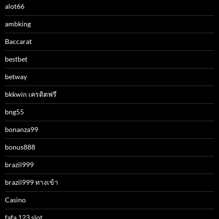
alot66
ambking
Baccarat
bestbet
betway
bkkwin เครดิตฟรี
bng55
bonanza99
bonus888
brazil999
brazil999 ทางเข้า
Casino
fafa 123 slot