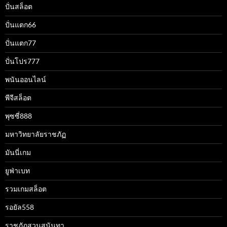
ปั่นสล็อต
ปั่นแตก66
ปั่นแตก77
ปั่นโปร777
พนันออนไลน์
พีจีสล็อต
พุซซี่888
มหาวิทยาลัยราชภัฏ
มันนี่เกม
ยูฟ่าเบท
รวมเกมสล็อต
รอยัล558
ราชภัฏสวนสุนันทา