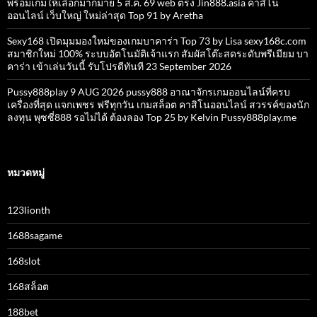
พร้อมเกมให้เลือกมากมาย 5 ส.ค. 69 web ตรง Jin888.asia คาสิโน
ออนไลน์ เว็บใหญ่ ใหม่ล่าสุด Top 91 by Aretha
Sexy168 เปิดมุมมองใหม่ของเกมบาคาร่า Top 73 by Lisa sexy168c.com
สมาชิกใหม่ 100% ระบบอัตโนมัติเจ้าแรก สัมผัสโต๊ะสดระดับพรีเมียม บา
คาร่า เข้าเล่นวันนี้ รับโปรดีทันที 23 September 2026
Pussy888play 9 AUG 2026 pussy888 อาณาจักรเกมออนไลน์ที่ครบ
เครื่องที่สุด แจกเพชร ฟรีทุกวัน เกมสล็อต คาสิโนออนไลน์ สวรรค์ของนัก
ลงทุน พุซซี่888 รอไม่ได้ ต้องลอง Top 25 by Kelvin Pussy888play.me
หมวดหมู่
123lionth
1688sagame
168slot
168สล็อต
188bet