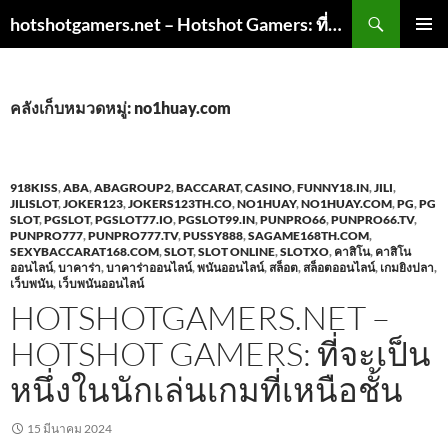
ค้นหา
hotshotgamers.net – Hotshot Gamers: ที่จะเป็นหนึ่งในนักเล่นเกมที่เหนือชั้น
ข้าม
เมนูหลัก
ไป
ยัง
เนื้อหา
คลังเก็บหมวดหมู่: no1huay.com
918KISS
,
ABA
,
ABAGROUP2
,
BACCARAT
,
CASINO
,
FUNNY18.IN
,
JILI
,
JILISLOT
,
JOKER123
,
JOKERS123TH.CO
,
NO1HUAY
,
NO1HUAY.COM
,
PG
,
PG
SLOT
,
PGSLOT
,
PGSLOT77.IO
,
PGSLOT99.IN
,
PUNPRO66
,
PUNPRO66.TV
,
PUNPRO777
,
PUNPRO777.TV
,
PUSSY888
,
SAGAME168TH.COM
,
SEXYBACCARAT168.COM
,
SLOT
,
SLOT ONLINE
,
SLOTXO
,
คาสิโน
,
คาสิโน
ออนไลน์
,
บาคาร่า
,
บาคาร่าออนไลน์
,
พนันออนไลน์
,
สล็อต
,
สล็อตออนไลน์
,
เกมยิงปลา
,
เว็บพนัน
,
เว็บพนันออนไลน์
HOTSHOTGAMERS.NET –
HOTSHOT GAMERS: ที่จะเป็น
หนึ่งในนักเล่นเกมที่เหนือชั้น
15 มีนาคม 2024