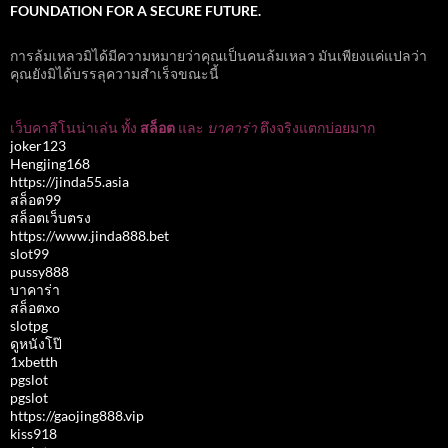
FOUNDATION FOR A SECURE FUTURE.
การล้มเหลวมิได้มีความหมายว่าคุณเป็นคนล้มเหลว มันเพียงแค่แปลว่า
คุณยังมิได้บรรลุความสำเร็จขณะนี้
เว็บคาสิโนน่าเล่น ทั้ง
สล็อต
และ
บาคาร่า
ตึงจริงแตกบ่อยมาก
joker123
Hengjing168
https://jinda55.asia
สล็อต99
สล็อตเว็บตรง
https://www.jinda888.bet
slot99
pussy888
บาคาร่า
สล็อตxo
slotpg
ดูหนังโป๊
1xbetth
pgslot
pgslot
https://gaojing888.vip
kiss918