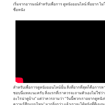
เริ่มจากอารมณ์สำหรับเพื่อการ ดูหนังออนไลน์ ที่อยาก ไม่ใ
ชื่อหนัง
สำหรับเพื่อการดูหนังออนไลน์นั้น สิ่งที่ยากที่สุดก็คือการหาห
ชอบนี่แหละนะครับ สิ่งแรกที่เราควรจะถามตัวเองไม่ใช่ว่า “
อะไรน่าดูบ้าง” แต่ว่าควรถามว่า “วันนี้พวกเราอยากดูหนังท
ความรู้สึกแบบไหน” มากยิ่งกว่า แล้วเราจะได้หนังที่ดีเอง