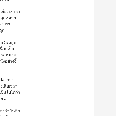
าเสียเวลาหา
ร้จุดหมาย
รรเทา
ถูก
ในวันหยุด
ื่อยเป็น
ีความหมาย
ังอย่างงี้
แปลว่าจะ
งเสียเวลา
ป็นไปได้ว่า
ก่อน
งว่า ในอีก