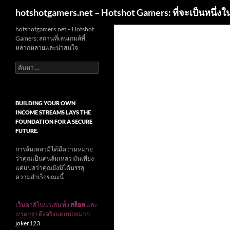
ค้นหา
hotshotgamers.net – Hotshot Gamers: ที่จะเป็นหนึ่งในน
hotshotgamers.net – Hotshot
Gamers: สถานที่เล่นเกมส์ที่
หลากหลายและน่าสนใจ
ค้นหา
สำหรับ:
BUILDING YOUR OWN
INCOME STREAMS LAYS THE
FOUNDATION FOR A SECURE
FUTURE.
การล้มเหลวมิได้มีความหมาย
ว่าคุณเป็นคนล้มเหลว มันเพียง
แค่แปลว่าคุณยังมิได้บรรลุ
ความสำเร็จขณะนี้
เว็บคาสิโนน่าเล่น ทั้ง
สล็อต
และ
บาคาร่า
ตึงจริงแตกบ่อยมาก
joker123