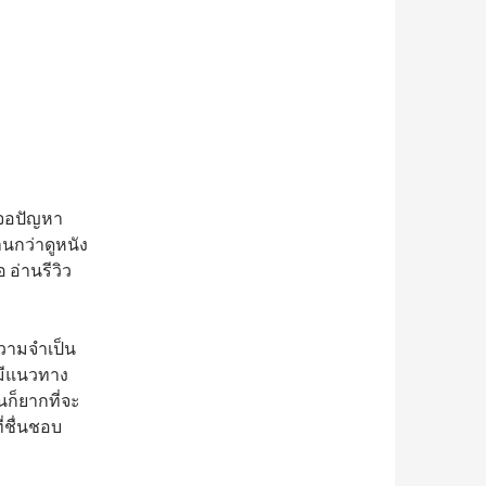
เจอปัญหา
านกว่าดูหนัง
อ อ่านรีวิว
ความจำเป็น
่มีแนวทาง
ันก็ยากที่จะ
ี่ชื่นชอบ