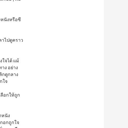
วหนังหรือซี
เวลาไปดูคราว
งใจได้ แม้
ทาง อย่าง
เลิกดูกลาง
ูกใจ
เลือกให้ถูก
าหนัง
ถูกอกถูกใจ