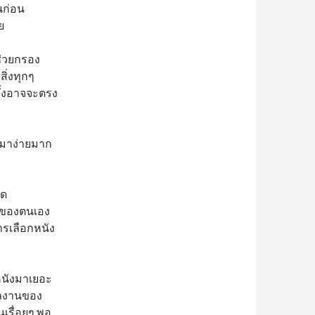
นก่อน
ย
ช่วยกรอง
ิ่งทุกๆ
ั้งอาจจะตรง
่อมาง่ายมาก
ิด
กๆของตนเอง
การเลือกหนัง
นังมาเยอะ
นผลงานของ
นเรื่อยๆ พอ