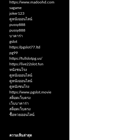
https://www.madoohd.com
sagame
joker123
ดูหนังออนไลน์
pussy888
pussy888
บาคาร่า
gslot
https://pgslot77.ltd
pg99
https://fullslotpg.us/
https://live22slot.fun
หนังชนโรง
ดูหนังออนไลน์
ดูหนังออนไลน์
ดูหนังชนโรง
https://www.pgslot.movie
สล็อตเว็บตรง
เว็บบาคาร่า
สล็อตเว็บตรง
ซื้อหวยออนไลน์
ความเห็นล่าสุด