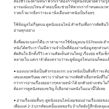
สองชั่วโมงด้านหน้า พวกเราต้องการดูหนังจบด้วยความรู้ส
อารมณ์แบบไหน คำตอบนี้จะช่วยให้พวกเรากำหนดแนวหนั
รวดเร็วมากยิ่งกว่าจะมานั่งเลื่อนหาหนังเป็นร้อยๆ
ใช้ข้อมูลไม่กี่จุดบน ดูหนังออนไลน์ สำหรับเพื่อการตัดสิ
อ่านทุกอย่าง
สิ่งที่ผมจะบอกก็คือ เราสามารถใช้ข้อมูลบน 037movie ส
หนังได้ครับ เราไม่มีความจำเป็นที่ต้องอ่านข้อมูลทุกส่วนก่
ตัดสินใจ อีกทั้งรีวิว ความคิดเห็นส่วนใหญ่ เรื่องย่อ หรือ
หลายเว็บ แค่เราจำต้องทราบว่าจะดูข้อมูลไหนก่อนก็พอแล
• มองแนวหนังเป็นตัวกรองแรก: แนวหนังเป็นสิ่งที่เราจะต้
เสมอเลยครับผม เพราะว่ามันสามารถตัดตัวเลือกหนังที่ไม่
กว่าการอ่านเรื่องย่อยาวๆหลายหน้าได้ ยกตัวอย่างเช่น ไม
ต้องการดูหนังสยองขวัญ ก็เลือกผ่านหนังในแนวนี้ได้เลย
• อ่านเรื่องย่อสั้นๆ: ดูหนังออนไลน์ ผมชอบอ่านเรื่องย่อขอ
เพียงแค่ 2-3 บรรทัดแค่นั้นเลยขอรับ ถ้าเกิดยังรู้สึกยังคลุม