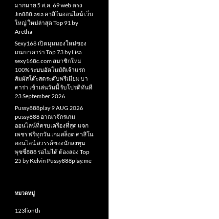
มากมาย 5 ส.ค. 69 web ตรง
Jin888.asia คาสิโนออนไลน์ เว็บ
ใหญ่ ใหม่ล่าสุด Top 91 by
Aretha
Sexy168 เปิดมุมมองใหม่ของ
เกมบาคาร่า Top 73 by Lisa
sexy168c.com สมาชิกใหม่
100% ระบบอัตโนมัติเจ้าแรก
สัมผัสโต๊ะสดระดับพรีเมียม บา
คาร่า เข้าเล่นวันนี้ รับโปรดีทันที
23 September 2026
Pussy888play 9 AUG 2026
pussy888 อาณาจักรเกม
ออนไลน์ที่ครบเครื่องที่สุด แจก
เพชร ฟรีทุกวัน เกมสล็อต คาสิโน
ออนไลน์ สวรรค์ของนักลงทุน
พุซซี่888 รอไม่ได้ ต้องลอง Top
25 by Kelvin Pussy888play.me
หมวดหมู่
123lionth