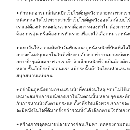
• กำหนดอารมณ์ก่อนเปิดเว็บไซต์: ดูหนัง หลายหน พวกเร
หนังนานเกินไป เพราะว่าเข้าเว็บไซต์ดูหนังออนไลน์แบบไ
เราแค่ต้องกำหนดก่อนว่าเราต้องการมองทำไม ต้องการบ
ต้องการลุ้น หรือต้องการหัวเราะ เพื่อจะได้เลือกหมวดหนัง
• แยกวันใช้ความคิดกับวันพักผ่อน: ดูหนัง หนังที่บันเทิงใจ
อาจจะไม่สนุกเลยในวันที่เพิ่งจะกลับจากทำงานมาเหน็ดเหน
อย่างยิ่งๆแม้สมองพวกเราล้า ถ้าเลือกหนังที่จำเป็นต้องต
หลายชั้นอีกก็จะยิ่งอ่อนแรง แม้กระนั้นถ้าวันไหนหัวแล่น หน
สนุกสนานแน่นอน
• อย่าฝืนดูหนังตามกระแส: หนังที่คนส่วนใหญ่ชอบไม่ได้
เหมาะสมกับอารมณ์ของเราในในตอนนั้น หลายๆคนจะต้อ
กับการหาหนังดังตามกระแส ทั้งๆที่จริงแล้วพวกเราอาจจะเ
จะมีหนังในใจที่ดีมากยิ่งกว่ารวมทั้งได้ เลือกตามใจตัวเอง
• สร้างภาพจุดหมายปลายทางก่อนเริ่มหา: ทดลองถามตนเอ