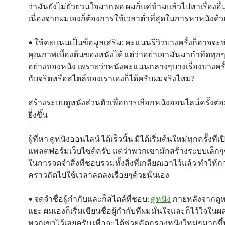
ว่ามันยังไม่ยั่วยวนใจมากพอ ผมก็แค่ข้ามแล้วไปหาเรื่องอื่
เนื่องจากผมเองก็ต้องการใช้เวลาต่ำที่สุดในการหาหนังด้ว
• ใช้คะแนนเป็นข้อมูลเสริม: คะแนนรีวิวบางครั้งก็อาจจะ
คุณภาพเบื้องต้นของหนังได้ แต่ว่าอย่าเอามันมากำทีดทุกๆส
อย่างของหนัง เพราะว่าหนังคะแนนกลางๆบางเรื่องบางคร
กับจริตหรือสไตล์ของเราเองก็ได้ครับผมจริงไหม?
สร้างระบบดูหนังส่วนตัวเพื่อการเลือกหนังออนไลน์ครั้งต
ยิ่งขึ้น
ผู้ที่หา ดูหนังออนไลน์ ได้เร็วนั้น มิได้เริ่มต้นใหม่ทุกครั้งที่เป
แพลตฟอร์มเว็บไซต์ครับ แต่ว่าพวกเขามักสร้างระบบเล็
ในการจดจำสิ่งที่ชอบรวมทั้งสิ่งที่เกลียดเอาไว้แล้ว ทำให้
คราวถัดไปใช้เวลาลดลงเรื่อยๆด้วยนั่นเอง
• จดจำชื่อผู้กำกับและก็สไตล์ที่ชอบ:
ดูหนัง
ภายหลังจากดูห
แยะ ผมเองก็เริ่มเขียนชื่อผู้กำกับที่ผมมั่นใจและก็ไว้ใจใ
พวกเขาไว้เลยครับ เพื่อจะได้ช่วยคัดกรองหนังใหม่ๆมากขึ้