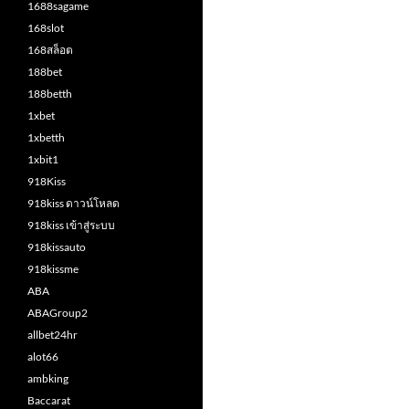
1688sagame
168slot
168สล็อต
188bet
188betth
1xbet
1xbetth
1xbit1
918Kiss
918kiss ดาวน์โหลด
918kiss เข้าสู่ระบบ
918kissauto
918kissme
ABA
ABAGroup2
allbet24hr
alot66
ambking
Baccarat