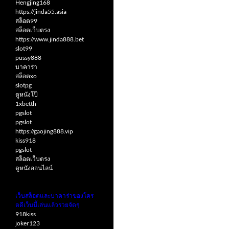
Hengjing168
https://jinda55.asia
สล็อต99
สล็อตเว็บตรง
https://www.jinda888.bet
slot99
pussy888
บาคาร่า
สล็อตxo
slotpg
ดูหนังโป๊
1xbetth
pgslot
pgslot
https://gaojing888.vip
kiss918
pgslot
สล็อตเว็บตรง
ดูหนังออนไลน์
เว็บสล็อตและบาคาร่าของโคร
ตดีเว็บนี้เล่นแล้วรวยจัดๆ
918kiss
joker123