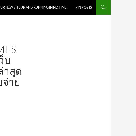
OUR NEW SITE UP AND RUNNING IN NO TIME!
PIN POSTS
MES
ว็บ
่าสุด
ยจ่าย