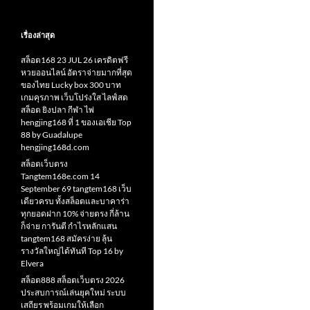
เรื่องล่าสุด
สล็อต168 23 JUL 26 เครดิตฟรี
หวยออนไลน์ อัตราจ่ายมากที่สุด
ของไทย Lucky box 300 บาท
เกมคุรภาพ เว็บโปร่งใส ไลฟ์สด
สล็อต ยิงปลา กีฬา ไพ่
hengjing168 ที่ 1 ของเอเชีย Top
88 by Guadalupe
hengjing168d.com
สล็อตเว็บตรง
Tangtem168e.com 14
September 69 tangtem168 เว็บ
เดียวครบ ทั้งสล็อตและบาคาร่า
ทุกยอดฝาก 10% จ่ายตรง กี่ล้าน
ก็จ่าย การันตี กำไรหลักแสน
tangtem168 สมัครง่าย ลุ้น
รางวัลใหญ่ได้ทันที Top 16 by
Elvera
สล็อต888 สล็อตเว็บตรง 2026
ประสบการณ์เล่นยุคใหม่ ระบบ
เสถียร พร้อมเกมให้เลือก