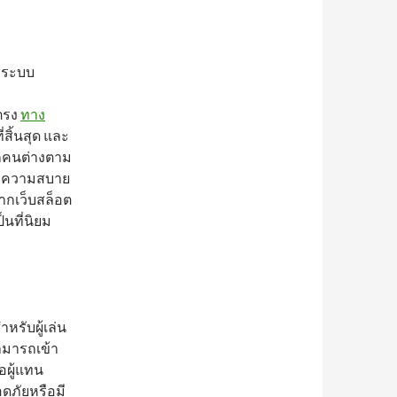
้าระบบ
์ตรง
ทาง
่สิ้นสุด และ
ทุกคนต่างตาม
้วยความสบาย
ากเว็บสล็อต
็นที่นิยม
ำหรับผู้เล่น
ามารถเข้า
อผู้แทน
อดภัยหรือมี