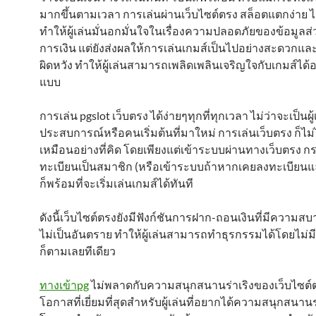
มากขึ้นตามเวลา การเล่นผ่านเว็บไซต์ตรง สล็อตแตกง่าย ไ
ทำให้ผู้เล่นมั่นอกมั่นใจในเรื่องความปลอดภัยของข้อมูลส่
การเงิน แต่ยังส่งผลให้การเล่นเกมส์เป็นไปอย่างสะดวกแล
ผิดหวัง ทำให้ผู้เล่นสามารถเพลิดเพลินเจริญใจกับเกมส์ได้
แบบ
การเล่น pgslot เว็บตรง ได้ง่ายๆทุกที่ทุกเวลา ไม่ว่าจะเป็นผู้เ
ประสบการณ์หรือคนเริ่มต้นที่มาใหม่ การเล่นเว็บตรง ก็ไม
เหมือนอย่างที่คิด โดยเพียงแต่เข้าระบบผ่านทางเว็บตรง
ทะเบียนเป็นสมาชิก (หรือเข้าระบบถ้าหากเคยลงทะเบียนแล
ก็พร้อมที่จะเริ่มเล่นเกมส์ได้ทันที
ดังนี้เว็บไซต์ตรงยังมีฟังก์ชันการฝาก-ถอนเงินที่มีความ
ไม่เป็นอันตราย ทำให้ผู้เล่นสามารถทำธุรกรรมได้โดยไม่
ก็ตามเลยทีเดียว
ทางเข้าpg
ไม่พลาดกับความสนุกสนานร่าเริงของเว็บไซต์ต
โอกาสที่เยี่ยมที่สุดสำหรับผู้เล่นที่อยากได้ความสนุกสนาน