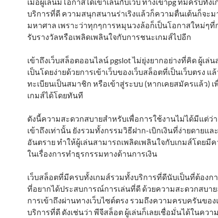
เมื่อผู้เล่นมีโอกาสได้เข้าเล่นกับเว็บ ทางเข้าpg ที่มีครบทั้ง
บริการที่ดี ความสนุกสนานร่าเริงแล้วก็ความตื่นเต้นก็จะม
มหาศาล เพราะว่าทุกๆการหมุนวงล้อก็เป็นโอกาสใหม่ๆที่ก
รับรางวัลหรือเพลิดเพลินใจกับการชนะเกมส์ไปอีก
เข้าถึงเว็บสล็อตออนไลน์ pgslot ไม่ยุ่งยากอย่างที่คิด ผู้เ
เป็นโดยง่ายด้วยการเข้าเว็บของเว็บสล็อตที่เป็นเว็บตรง แ
ทะเบียนเป็นสมาชิก หรือเข้าสู่ระบบ (หากเคยสมัครแล้ว) เพื่
เกมส์ได้โดยทันที
ดังนี้ความสะดวกสบายสำหรับเพื่อการใช้งานไม่ได้มีแต่ว่า
เข้าถึงเท่านั้น ยังรวมทั้งกรรมวิธีฝาก-เบิกเงินที่ง่ายดายและ
อันตราย ทำให้ผู้เล่นสามารถเพลิดเพลินใจกับเกมส์โดยมี
ในเรื่องการทำธุรกรรมทางด้านการเงิน
เว็บสล็อตที่มีครบทั้งเกมส์รวมทั้งบริการที่ดีนับเป็นที่ต้องก
ที่อยากได้ประสบการณ์การเล่นที่ดี ด้วยความสะดวกสบายส
การเข้าถึงผ่านทางเว็บไซต์ตรง รวมถึงความครบครันของเ
บริการที่ดี ดังเช่นว่า พีจีสล็อต ผู้เล่นก็เลยเชื่อมั่นได้ในค