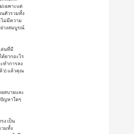
ม่เฉพาะแต่
วนตัวรวมทั้ง
ะไม่มีความ
อย่างสมบูรณ์
ล่นที่มี
่ได้ยากอะไร
 กระทำการลง
้ว) แล้วคุณ
สบายสบายและ
มีปัญหาใดๆ
รง เป็น
รวมทั้ง