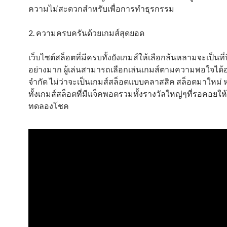
ความไม่สะดวกสำหรับเพื่อการทำธุรกรรม
2. ความครบครันด้วยเกมส์สุดยอด
เว็บไซต์สล็อตที่มีครบทั้งยังเกมส์ให้เลือกล้นหลามจะเป็นที่
อย่างมาก ผู้เล่นสามารถเลือกเล่นเกมส์ตามความพอใจได้อ
จำกัด ไม่ว่าจะเป็นเกมส์สล็อตแบบคลาสสิค สล็อตมาใหม่ 
ทั้งเกมส์สล็อตที่มีแจ็คพอตรวมทั้งรางวัลใหญ่ๆที่รอคอยให้ผู
ทดลองโชค