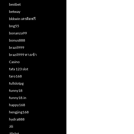
bestbet
betway
bkkwin เครดิตฟรี
bng55
bonanza99
bonus888
brazil999
brazil999 ทางเข้า
Casino
fafa 123 slot
faro168
fullslotpg
funny18
funny18.in
happy168
hengjing168
hydra888
Jili
Jilislot