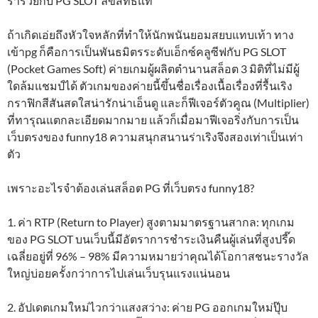
ร่ำรวยกับ PG SLOT ลิขสิทธิ์แท้
ถ้าเกิดเอ่ยถึงหัวใจหลักที่ทำให้นักพนันยอมสยบแทบเท้า ทาง
เข้าpg ก็คือการเป็นพันธมิตรระดับเอ็กซ์คลูซีฟกับ PG SLOT
(Pocket Games Soft) ค่ายเกมผู้ผลิตตำนานสล็อต 3 มิติที่ไม่มีผู้
ใดล้มแชมป์ได้ ตัวเกมของค่ายนี้ขึ้นชื่อเรื่องเนื้อเรื่องที่รื้นเริง
กราฟิกสีสันสดใสน่ารักน่าเอ็นดู และก็ฟีเจอร์ตัวคูณ (Multiplier)
ที่ทารุณแตกละเอียดมากมาย แล้วก็เมื่อมาฟีเจอริ่งกับการเป็น
เว็บตรงของ funny18 ความสนุกสนานร่าเริงจึงสองเท่าเป็นเท่า
ตัว
เพราะอะไรจำต้องเล่นสล็อต PG ที่เว็บตรง funny18?
1. ค่า RTP (Return to Player) สูงตามมาตรฐานสากล: ทุกเกม
ของ PG SLOT บนเว็บนี้มีอัตราการชำระเงินคืนผู้เล่นที่สูงปรี๊ด
เฉลี่ยอยู่ที่ 96% – 98% มีความหมายว่าคุณได้โอกาสชนะรางวัล
ใหญ่บ่อยครั้งกว่าการไปเล่นเว็บรุนแรงแน่นอน
2. อัปเดตเกมใหม่ไวกว่าแสงสว่าง: ค่าย PG ออกเกมใหม่ปุ๊บ