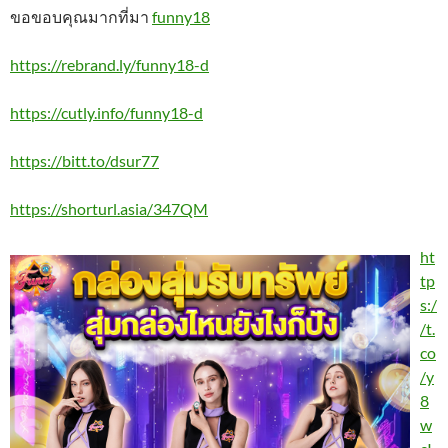
ขอขอบคุณมากที่มา
funny18
https://rebrand.ly/funny18-d
https://cutly.info/funny18-d
https://bitt.to/dsur77
https://shorturl.asia/347QM
ht
tp
s:/
/t.
co
/y
8
w