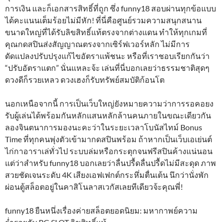
การเงิน และก็เอกสารสิทธิ์ที่ถูก ซึ่ง funny18 สอบผ่านทุกข้อแบบ
ได้คะแนนเต็มร้อยไม่มีหัก! ที่นี่คือศูนย์รวมความสนุกสนาน
ขนาดใหญ่ที่ได้รับลิขสิทธิ์แท้ตรงจากต่างแดน ทำให้ทุกเกมที่
คุณกดสปินส่งสัญญาณตรงจากเซิร์ฟเวอร์หลัก ไม่มีการ
ดัดแปลงปรับปรุงแก้ไขอัตราแพ้ชนะ หรือที่เราชอบเรียกกันว่า
“ปรับอัตราแตก” นั่นแหละจ้ะ เล่นที่นี่บอกเลยว่าธรรมชาติสุดๆ
ดวงดีก็รวยเหลว ดวงเฮงก็รับทรัพย์สมบัติก้อนโต
นอกเหนือจากนี้ การเป็นเว็บใหญ่ยังหมายความว่าการรอคอยง
รับผู้เล่นได้พร้อมกันหลักแสนหลักล้านคนภายในขณะเดียวกัน
ลองจินตนาการมองนะคะว่าในระยะเวลาโบนัสไทม์ Bonus
Time ที่ทุกคนพุ่งตัวเข้ามากดสปินพร้อม ถ้าหากเป็นเว็บเอเย่นต์
ไก่กาอาราเล่ทั่วไป ระบบล่มหรือกระตุกจนฟรีสปินค้างแน่นอน
แต่ว่าสำหรับ funny18 บอกเลยว่าลื่นปรื้ดลื่นปรื้ดไม่มีสะดุด ภาพ
สวยชัดเจนระดับ 4K เสียงเอฟเฟกต์กระหึ่มตื่นเต้น นึกว่านั่งพัก
ผ่อนตู้สล็อตอยู่ในคาสิโนลาสเวกัสเลยทีเดียวจ้ะคุณพี่!
funny18 ยืนหนึ่งเรื่องค่ายสล็อตยอดนิยม: มหากาพย์ความ