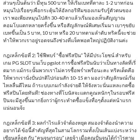
ส่วนๆเป็นต้นว่า มีทุน 500 บาท ให้เริ่มเบทที่ตาละ 1-2 บาทก่อน
หมุนไปเรื่อยๆเพื่อกระตุ้นให้อัลกอริทึมของเกมรับรู้ตัวตนของ
เรา พอเพียงหมุนไปสัก 30-40 ตาแล้วเริ่มมองเห็นสัญญาณ
คอมโบแตกหลายครั้งขึ้น หรือสัญลักษณ์พิเศษเริ่มมา เบาๆขยับ
เบทขึ้นเป็น 5 บาท, 10 บาท หรือ 20 บาทตามลำดับ ทริคนี้จะช่วย
ทำให้พวกเราอยู่รอดจนถึงช่วงที่แจ็คพอตใหญ่ปฏิบัติงานค่ะ
กฎเหล็กข้อที่ 2: ใช้ฟีพบร์ “ซื้อฟรีสปิน” ให้มีประโยชน์ สำหรับ
เกม PG SLOT บนเว็บ pgslot การซื้อฟรีสปินนับว่าเป็นทางลัดที่เริ่
ดมาก แม้กระนั้นพวกเราไม่ควรซื้อพร่ำเพรื่อนะคะ ทริคเด็ดคือ
ให้พวกเรานั่งปั่นปกติไปก่อนสัก 10-15 ตา มองว่าสัญลักษณ์เริ่ม
ไหลลื่นดีไหม ถ้าระบบเกมกำลังจ่ายดี ให้จังหวะนั่นแหละกดซื้อ
ฟรีสปินโดยทันที! ช่องทางที่โบนัสจะแตกคูณหนักๆในรอบฟรีส
ปินจะมีสูงขึ้นมากยิ่งกว่าผู้กระทำดซื้อแข็งทื่อๆตั้งแต่หน้าแรก
แน่นอนจ้ะ
กฎเหล็กข้อที่ 3: ผลกำไรแล้วจำต้องหยุด สมองจำต้องนำความ
อยากได้ ข้อนี้สำคัญที่สุดในสามโลกรวมทั้งเป็นเส้นแบ่งระหว่าง
เซียนสล็อต กับ “คนจนกรอบ” เลยจ้า เมื่อคุณปั่นจนได้กำไรตาม