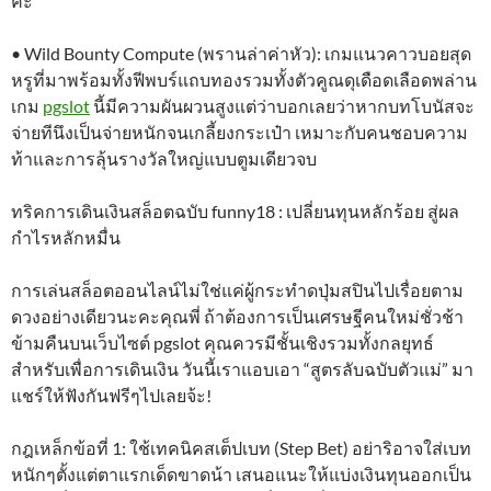
ค่ะ
• Wild Bounty Compute (พรานล่าค่าหัว): เกมแนวคาวบอยสุด
หรูที่มาพร้อมทั้งฟีพบร์แถบทองรวมทั้งตัวคูณดุเดือดเลือดพล่าน
เกม
pgslot
นี้มีความผันผวนสูงแต่ว่าบอกเลยว่าหากบทโบนัสจะ
จ่ายทีนึงเป็นจ่ายหนักจนเกลี้ยงกระเป๋า เหมาะกับคนชอบความ
ท้าและการลุ้นรางวัลใหญ่แบบตูมเดียวจบ
ทริคการเดินเงินสล็อตฉบับ funny18 : เปลี่ยนทุนหลักร้อย สู่ผล
กำไรหลักหมื่น
การเล่นสล็อตออนไลน์ไม่ใช่แค่ผู้กระทำดปุ่มสปินไปเรื่อยตาม
ดวงอย่างเดียวนะคะคุณพี่ ถ้าต้องการเป็นเศรษฐีคนใหม่ชั่วช้า
ข้ามคืนบนเว็บไซต์ pgslot คุณควรมีชั้นเชิงรวมทั้งกลยุทธ์
สำหรับเพื่อการเดินเงิน วันนี้เราแอบเอา “สูตรลับฉบับตัวแม่” มา
แชร์ให้ฟังกันฟรีๆไปเลยจ้ะ!
กฎเหล็กข้อที่ 1: ใช้เทคนิคสเต็ปเบท (Step Bet) อย่าริอาจใส่เบท
หนักๆตั้งแต่ตาแรกเด็ดขาดน้า เสนอแนะให้แบ่งเงินทุนออกเป็น