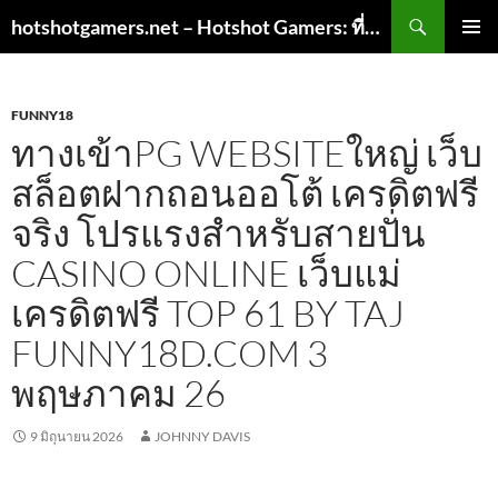
ค้นหา
hotshotgamers.net – Hotshot Gamers: ที่จะเป็นหนึ่งในนักเล่นเกมที่เหนือชั้น
ข้าม
เมนูหลัก
ไป
ยัง
เนื้อหา
FUNNY18
ทางเข้าPG WEBSITEใหญ่ เว็บ
สล็อตฝากถอนออโต้ เครดิตฟรี
จริง โปรแรงสำหรับสายปั่น
CASINO ONLINE เว็บแม่
เครดิตฟรี TOP 61 BY TAJ
FUNNY18D.COM 3
พฤษภาคม 26
9 มิถุนายน 2026
JOHNNY DAVIS