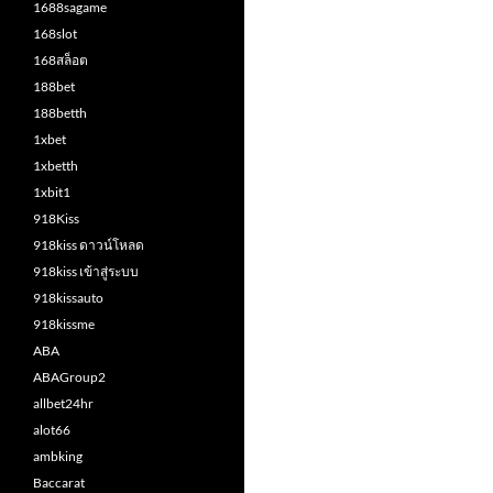
1688sagame
168slot
168สล็อต
188bet
188betth
1xbet
1xbetth
1xbit1
918Kiss
918kiss ดาวน์โหลด
918kiss เข้าสู่ระบบ
918kissauto
918kissme
ABA
ABAGroup2
allbet24hr
alot66
ambking
Baccarat