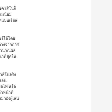
กมคาสิโนก็
วามนิยม
สดแบบเรียล
อร์ได้โดย
ง ต่างจากการ
มคำนวณผล
กที่สุดใน
าสิโนจริง
เล่น
ดไพ่ หรือ
ำหน้าที่
ายังผู้เล่น