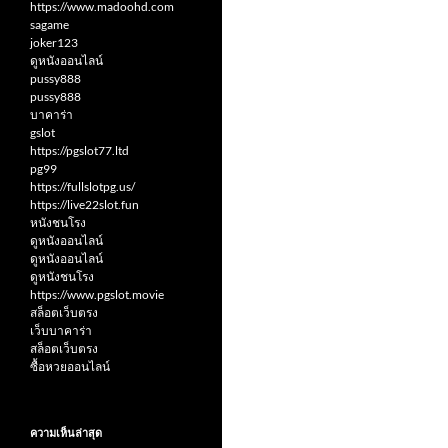
https://www.madoohd.com
sagame
joker123
ดูหนังออนไลน์
pussy888
pussy888
บาคาร่า
gslot
https://pgslot77.ltd
pg99
https://fullslotpg.us/
https://live22slot.fun
หนังชนโรง
ดูหนังออนไลน์
ดูหนังออนไลน์
ดูหนังชนโรง
https://www.pgslot.movie
สล็อตเว็บตรง
เว็บบาคาร่า
สล็อตเว็บตรง
ซื้อหวยออนไลน์
ความเห็นล่าสุด