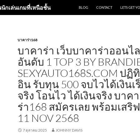
ข้ามไปยังเนื้อหา
ักเล่นเกมที่เหนือชั้น
BLOG
CONTACT
LETS GET Y
บาคาร่า168
บาคาร่า เว็บบาคาร่าออนไล
อันดับ 1 TOP 3 BY BRANDI
SEXYAUTO168S.COM ปฏิทิ
อิน รับทุน 500 จบไวได้เงินเ
จริง โอนไว ได้เงินจริง บาคา
ร่า168 สมัครเลย พร้อมเสริฟ
11 NOV 2568
7 ตุลาคม 2025
JOHNNY DAVIS