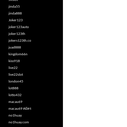
jinda55
jinda888
Joker123
joker123auto
joker123th
jokers123th.co
juad888
kingdom66n
kiss918
live22
live22slot
london45
lot888
lotto432
macau69
macau69 สมัคร
no1huay
no1huay.com