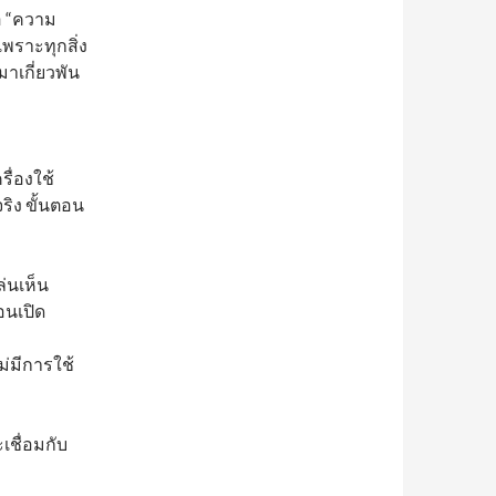
ือ “ความ
เพราะทุกสิ่ง
าเกี่ยวพัน
ื่องใช้
จริง ขั้นตอน
ล่นเห็น
อนเปิด
่มีการใช้
เชื่อมกับ