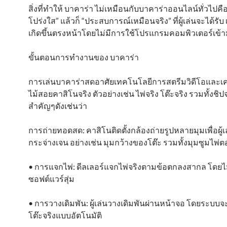
สิ่งที่ทำให้ บาคาร่า ไม่เหมือนกับบาคาร่าออนไลน์ทั่วไปค
โปร่งใส” แล้วก็ “ประสบการณ์เหมือนจริง” ที่ผู้เล่นจะได้รับ 
เกิดขึ้นตรงหน้าโดยไม่มีการใช้โปรแกรมคอมพิวเตอร์เข้าม
ขั้นตอนการทำงานของ บาคาร่า
การเล่นบาคาร่าสดอาศัยเทคโนโลยีการสตรีมวิดีโอและเคร
ไม้สอยคาสิโนจริง ตัวอย่างเช่น ไพ่จริง โต๊ะจริง รวมทั้งชิป
สำคัญๆดังเช่นว่า
การถ่ายทอดสด: คาสิโนติดตั้งกล้องถ่ายรูปหลายมุมเพื่อผู้เ
กระจ่างเจน อย่างเช่น มุมกว้างของโต๊ะ รวมทั้งมุมซูมไพ่ต
• การแจกไพ่: ดีลเลอร์แจกไพ่จริงตามข้อตกลงสากล โดยไม
ซอฟต์แวร์สุ่ม
• การวางเดิมพัน: ผู้เล่นวางเดิมพันผ่านหน้าจอ โดยระบบจะ
โต๊ะจริงแบบอัตโนมัติ