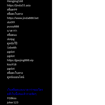
Hengjing168
https://jinda55.asia
สล็อต99
สล็อตเว็บตรง
https://www.jinda888.bet
slot99
pussy888
บาคาร่า
สล็อตxo
slotpg
ดูหนังโป๊
1xbetth
pgslot
pgslot
https://gaojing888.vip
kiss918
pgslot
สล็อตเว็บตรง
ดูหนังออนไลน์
เว็บสล็อตและบาคาร่าของโคร
ตดีเว็บนี้เล่นแล้วรวยจัดๆ
918kiss
joker123