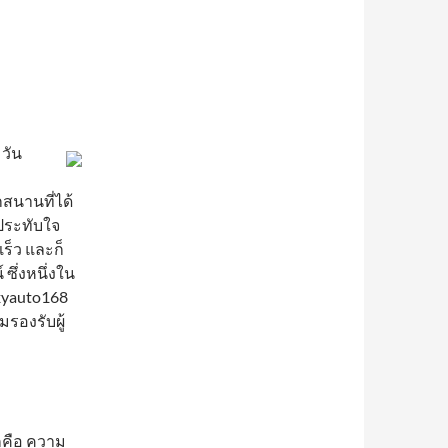
วัน
สนานที่ได้
่ประทับใจ
ร็ว และก็
ซึ่งหนึ่งใน
exyauto168
มรองรับผู้
ก็คือ ความ