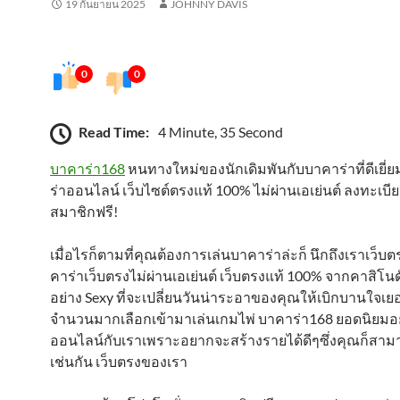
19 กันยายน 2025
JOHNNY DAVIS
0
0
Read Time:
4 Minute, 35 Second
บาคาร่า168
หนทางใหม่ของนักเดิมพันกับบาคาร่าที่ดีเยี่ยม
ร่าออนไลน์ เว็บไซต์ตรงแท้ 100% ไม่ผ่านเอเย่นต์ ลงทะเบ
สมาชิกฟรี!
เมื่อไรก็ตามที่คุณต้องการเล่นบาคาร่าล่ะก็ นึกถึงเราเว็บต
คาร่าเว็บตรงไม่ผ่านเอเย่นต์ เว็บตรงแท้ 100% จากคาสิโน
อย่าง Sexy ที่จะเปลี่ยนวันน่าระอาของคุณให้เบิกบานใจเยอะ
จำนวนมากเลือกเข้ามาเล่นเกมไพ่ บาคาร่า168 ยอดนิยมอ
ออนไลน์กับเราเพราะอยากจะสร้างรายได้ดีๆซึ่งคุณก็สาม
เช่นกัน เว็บตรงของเรา