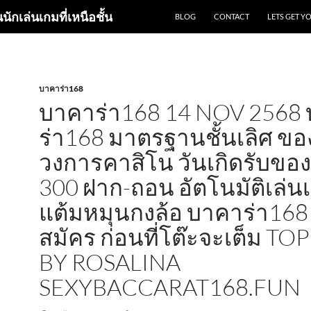
ข้ามไปยังเนื้อหา
ักเล่นเกมที่เหนือชั้น
BLOG
CONTACT
LETS GET Y
บาคาร่า168
บาคาร่า168 14 NOV 2568
ร่า168 มาตรฐานชั้นเลิศ ขอ
วงการคาสิโน วันเกิดรับขอ
300 ฝาก-ถอน อัตโนมัติเล่นเส
แต้มหมุนกงล้อ บาคาร่า168
สมัคร ก่อนที่โต๊ะจะเต็ม TOP
BY ROSALINA
SEXYBACCARAT168.FUN