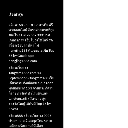
เรื่องล่าสุด
สล็อต168 23 JUL 26 เครดิตฟรี
หวยออนไลน์ อัตราจ่ายมากที่สุด
ของไทย Lucky box 300 บาท
เกมคุรภาพ เว็บโปร่งใส ไลฟ์สด
สล็อต ยิงปลา กีฬา ไพ่
hengjing168 ที่ 1 ของเอเชีย Top
88 by Guadalupe
hengjing168d.com
สล็อตเว็บตรง
Tangtem168e.com 14
September 69 tangtem168 เว็บ
เดียวครบ ทั้งสล็อตและบาคาร่า
ทุกยอดฝาก 10% จ่ายตรง กี่ล้าน
ก็จ่าย การันตี กำไรหลักแสน
tangtem168 สมัครง่าย ลุ้น
รางวัลใหญ่ได้ทันที Top 16 by
Elvera
สล็อต888 สล็อตเว็บตรง 2026
ประสบการณ์เล่นยุคใหม่ ระบบ
เสถียร พร้อมเกมให้เลือก