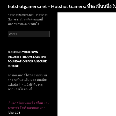
ค้นหา
hotshotgamers.net – Hotshot Gamers: ที่จะเป็นหนึ่งในน
hotshotgamers.net – Hotshot
Gamers: สถานที่เล่นเกมส์ที่
หลากหลายและน่าสนใจ
ค้นหา
สำหรับ:
BUILDING YOUR OWN
INCOME STREAMS LAYS THE
FOUNDATION FOR A SECURE
FUTURE.
การล้มเหลวมิได้มีความหมาย
ว่าคุณเป็นคนล้มเหลว มันเพียง
แค่แปลว่าคุณยังมิได้บรรลุ
ความสำเร็จขณะนี้
เว็บคาสิโนน่าเล่น ทั้ง
สล็อต
และ
บาคาร่า
ตึงจริงแตกบ่อยมาก
joker123