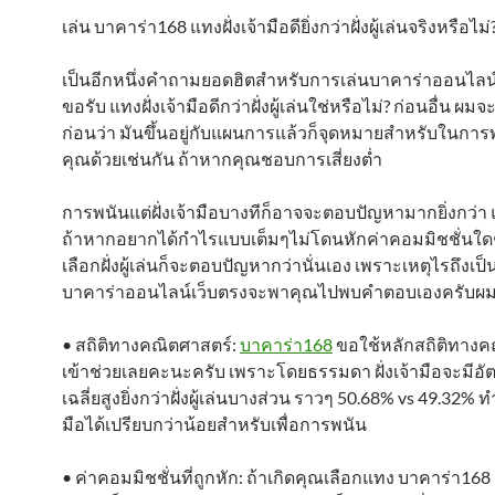
เล่น บาคาร่า168 แทงฝั่งเจ้ามือดียิ่งกว่าฝั่งผู้เล่นจริงหรือไม่
เป็นอีกหนึ่งคำถามยอดฮิตสำหรับการเล่นบาคาร่าออนไลน์เ
ขอรับ แทงฝั่งเจ้ามือดีกว่าฝั่งผู้เล่นใช่หรือไม่? ก่อนอื่น ผ
ก่อนว่า มันขึ้นอยู่กับแผนการแล้วก็จุดหมายสำหรับในกา
คุณด้วยเช่นกัน ถ้าหากคุณชอบการเสี่ยงต่ำ
การพนันแต่ฝั่งเจ้ามือบางทีก็อาจจะตอบปัญหามากยิ่งกว่า 
ถ้าหากอยากได้กำไรแบบเต็มๆไม่โดนหักค่าคอมมิชชั่นใดๆท
เลือกฝั่งผู้เล่นก็จะตอบปัญหากว่านั่นเอง เพราะเหตุไรถึงเป็
บาคาร่าออนไลน์เว็บตรงจะพาคุณไปพบคำตอบเองครับผ
• สถิติทางคณิตศาสตร์:
บาคาร่า168
ขอใช้หลักสถิติทางค
เข้าช่วยเลยคะนะครับ เพราะโดยธรรมดา ฝั่งเจ้ามือจะมี
เฉลี่ยสูงยิ่งกว่าฝั่งผู้เล่นบางส่วน ราวๆ 50.68% vs 49.32% ทำใ
มือได้เปรียบกว่าน้อยสำหรับเพื่อการพนัน
• ค่าคอมมิชชั่นที่ถูกหัก: ถ้าเกิดคุณเลือกแทง บาคาร่า168 ฝั