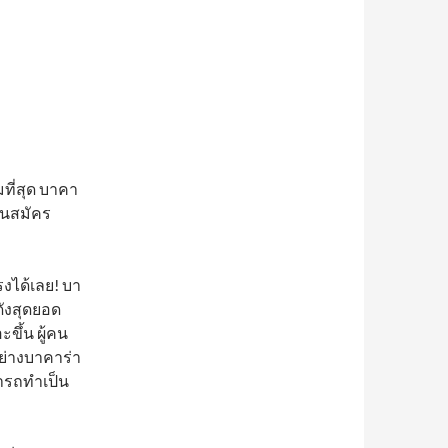
ที่สุด บาคา
ียนสมัคร
รงได้เลย! บา
ดังสุดยอด
ขึ้น ผู้คน
ย่างบาคาร่า
ารถทำเป็น