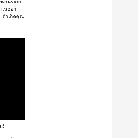
ยผ่านระบบ
นน้อยก็
 ถ้าเกิดคุณ
น!