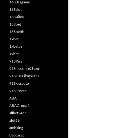
1688sagame
168slot
168สล็อต
188bet
188betth
1xbet
1xbetth
1xbit1
918Kiss
918kiss ดาวน์โหลด
918kiss เข้าสู่ระบบ
918kissauto
918kissme
ABA
ABAGroup2
allbet24hr
alot66
ambking
Baccarat