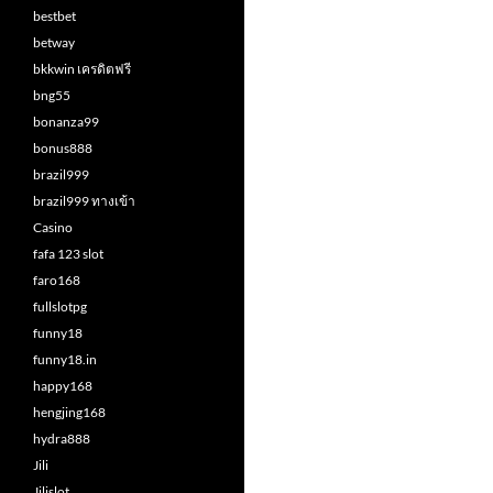
bestbet
betway
bkkwin เครดิตฟรี
bng55
bonanza99
bonus888
brazil999
brazil999 ทางเข้า
Casino
fafa 123 slot
faro168
fullslotpg
funny18
funny18.in
happy168
hengjing168
hydra888
Jili
Jilislot