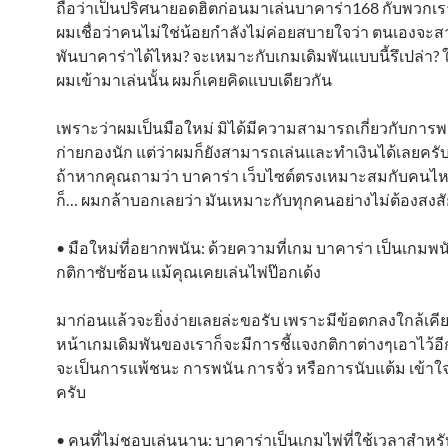
ถือว่าเป็นปริศนายอดฮิตก่อนมาเล่นบาคาร่า168 กับพวกเรา
ผมเชื่อว่าคนไม่ใช่น้อยกำลังไม่ค่อยสบายใจว่า ตนเองจะ
พันบาคาร่าได้ไหม? จะเหมาะกับเกมเดิมพันแบบนี้รึเปล่า? 
ผมเข้ามาเล่นนั้น ผมก็เคยคิดแบบเดียวกัน
เพราะว่าผมเป็นมือใหม่ มิได้มีความสามารถเกี่ยวกับกา
ก่ายกองนัก แต่ว่าผมก็ยังสามารถเล่นและทำเงินได้เลยครั
ถ้าหากคุณถามว่า บาคาร่า เว็บไซต์ตรงเหมาะสมกับคนไห
ก็… ผมกล้าบอกเลยว่า มันเหมาะกับทุกคนอย่างไม่ต้องสงส
• มือใหม่ที่อยากพนัน: ด้วยความที่เกม บาคาร่า เป็นเกมพนัน
กติกาซับซ้อน แม้คุณเคยเล่นไพ่ป๊อกเด้ง
มาก่อนแล้วจะยิ่งง่ายเลยล่ะขอรับ เพราะมีข้อตกลงใกล้เคียง
หน้าเกมเดิมพันของเราก็จะมีการชี้แจงกติกาต่างๆเอาไว้อีก
จะเป็นการแพ้ชนะ การพนัน การจั่ว หรือการนับแต้ม เข้าใจ
ครับ
• คนที่ไม่ชอบเล่นนาน: บาคาร่าเป็นเกมไพ่ที่ใช้เวลาสำหรั