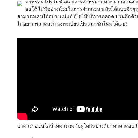
มาพร้อมโปรโมชั่นและเครดิตฟรีมากมาย ฝากถอนง่า
ออโต้ ไม่มีอย่างน้อยในการฝากถอน พนันได้แบบชิวๆทุ
สามารถเล่นได้อย่างแน่แท้ เปิดให้บริการตลอด 1 วันอีกด้วย
ไม่อยากพลาดล่ะก็ ลงทะเบียนเป็นสมาชิกใหม่ได้เลย!
บาคาร่าออนไลน์ เหมาะสมกับผู้ใดกันบ้าง? มาหาคำตอบกั