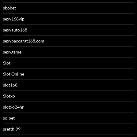
sbobet
sexy168vip
sexyauto168
sexybaccarat168.com
sexygame
Slot
Slot Online
slot168
Slotxo
slotxo24hr
soibet
sretthi99