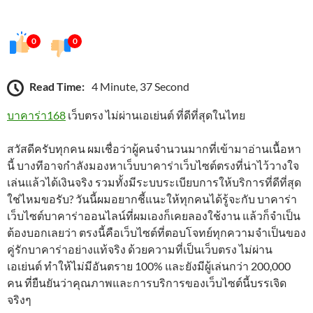
0
0
Read Time:
4 Minute, 37 Second
บาคาร่า168
เว็บตรง ไม่ผ่านเอเย่นต์ ที่ดีที่สุดในไทย
สวัสดีครับทุกคน ผมเชื่อว่าผู้คนจำนวนมากที่เข้ามาอ่านเนื้อหา
นี้ บางทีอาจกำลังมองหาเว็บบาคาร่าเว็บไซต์ตรงที่น่าไว้วางใจ
เล่นแล้วได้เงินจริง รวมทั้งมีระบบระเบียบการให้บริการที่ดีที่สุด
ใช่ไหมขอรับ? วันนี้ผมอยากชี้แนะให้ทุกคนได้รู้จะกับ บาคาร่า
เว็บไซต์บาคาร่าออนไลน์ที่ผมเองก็เคยลองใช้งาน แล้วก็จำเป็น
ต้องบอกเลยว่า ตรงนี้คือเว็บไซต์ที่ตอบโจทย์ทุกความจำเป็นของ
คู่รักบาคาร่าอย่างแท้จริง ด้วยความที่เป็นเว็บตรง ไม่ผ่าน
เอเย่นต์ ทำให้ไม่มีอันตราย 100% และยังมีผู้เล่นกว่า 200,000
คน ที่ยืนยันว่าคุณภาพและการบริการของเว็บไซต์นี้บรรเจิด
จริงๆ