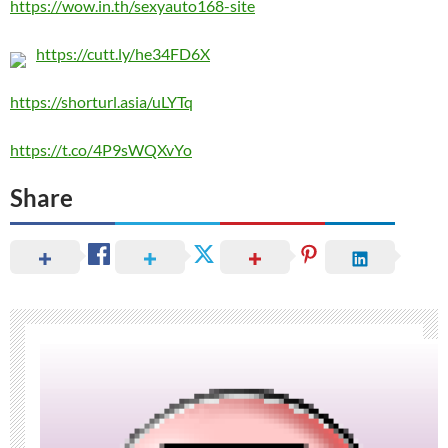
https://wow.in.th/sexyauto168-site
https://cutt.ly/he34FD6X
https://shorturl.asia/uLYTq
https://t.co/4P9sWQXvYo
Share