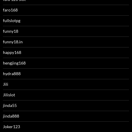
faro168
fullslotpg
funny18
funny18.in
happy168
hengjing168
hydra888
Jili
Jilislot
jinda55
jinda888
Joker123