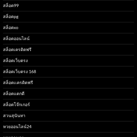
สล็อต99
สล็อตpg
สล็อตxo
สล็อตออนไลน์
สล็อตเครดิตฟรี
สล็อตเว็บตรง
สล็อตเว็บตรง 168
สล็อตเเครดิตฟรี
สล็อตแตกดี
สล็อตโจ๊กเกอร์
สวนสุนันทา
หวยออนไลน์24