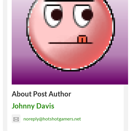
About Post Author
Johnny Davis
noreply@hotshotgamers.net