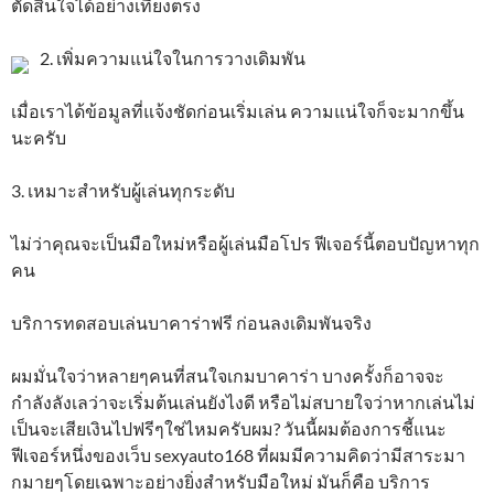
ตัดสินใจได้อย่างเที่ยงตรง
2. เพิ่มความแน่ใจในการวางเดิมพัน
เมื่อเราได้ข้อมูลที่แจ้งชัดก่อนเริ่มเล่น ความแน่ใจก็จะมากขึ้น
นะครับ
3. เหมาะสำหรับผู้เล่นทุกระดับ
ไม่ว่าคุณจะเป็นมือใหม่หรือผู้เล่นมือโปร ฟีเจอร์นี้ตอบปัญหาทุก
คน
บริการทดสอบเล่นบาคาร่าฟรี ก่อนลงเดิมพันจริง
ผมมั่นใจว่าหลายๆคนที่สนใจเกมบาคาร่า บางครั้งก็อาจจะ
กำลังลังเลว่าจะเริ่มต้นเล่นยังไงดี หรือไม่สบายใจว่าหากเล่นไม่
เป็นจะเสียเงินไปฟรีๆใช่ไหมครับผม? วันนี้ผมต้องการชี้แนะ
ฟีเจอร์หนึ่งของเว็บ sexyauto168 ที่ผมมีความคิดว่ามีสาระมา
กมายๆโดยเฉพาะอย่างยิ่งสำหรับมือใหม่ มันก็คือ บริการ