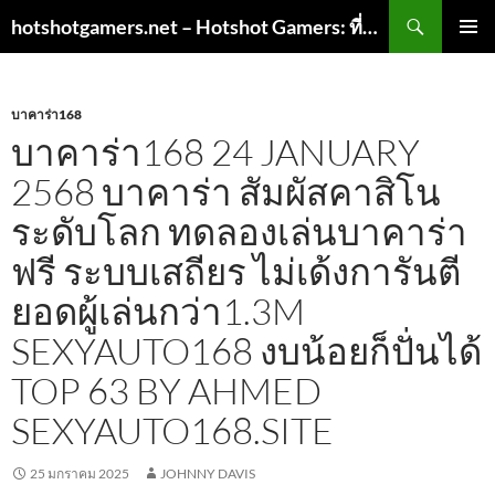
ค้นหา
hotshotgamers.net – Hotshot Gamers: ที่จะเป็นหนึ่งในนักเล่นเกมที่เหนือชั้น
ข้าม
เมนูหลัก
ไป
ยัง
เนื้อหา
บาคาร่า168
บาคาร่า168 24 JANUARY
2568 บาคาร่า สัมผัสคาสิโน
ระดับโลก ทดลองเล่นบาคาร่า
ฟรี ระบบเสถียร ไม่เด้งการันตี
ยอดผู้เล่นกว่า1.3M
SEXYAUTO168 งบน้อยก็ปั่นได้
TOP 63 BY AHMED
SEXYAUTO168.SITE
25 มกราคม 2025
JOHNNY DAVIS