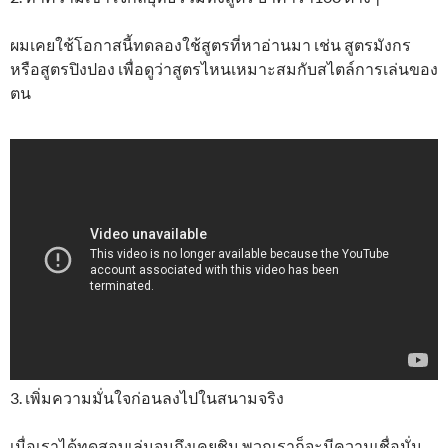
ผมเคยใช้โอกาสนี้ทดลองใช้สูตรที่หาอ่านมา เช่น สูตรมังกร
หรือสูตรปิงปอง เพื่อดูว่าสูตรไหนเหมาะสมกับสไตล์การเล่นของ
ตน
3. เพิ่มความมั่นใจก่อนลงไปในสนามจริง
เมื่อเราได้ทดสอบเล่นจนถึงเคยชิน พวกเราก็จะมีความเชื่อมั่น