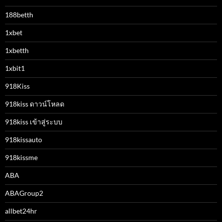
188betth
1xbet
1xbetth
1xbit1
918Kiss
918kiss ดาวน์โหลด
918kiss เข้าสู่ระบบ
918kissauto
918kissme
ABA
ABAGroup2
allbet24hr