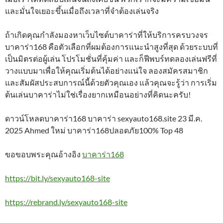
และมั่นใจเยอะขึ้นเมื่อถึงเวลาที่จำต้องเล่นจริง
ถ้าเกิดคุณกำลังมองหาเว็บไซต์บาคาร่าที่ให้บริการครบวงจร
บาคาร่า168 คือตัวเลือกที่ผมต้องการแนะนำสูงที่สุด ด้วยระบบที่
เป็นมิตรต่อผู้เล่น โปรโมชั่นที่คุ้มค่า และก็ฟีพบร์ทดลองเล่นฟรีที่
วางแบบมาเพื่อให้คุณเริ่มต้นได้อย่างแน่ใจ ลองสมัครสมาชิก
และสัมผัสประสบการณ์นี้ด้วยตัวคุณเอง แล้วคุณจะรู้ว่า การเริ่ม
ต้นเล่นบาคาร่าไม่ใช่เรื่องยากเหมือนอย่างที่คิดนะครับ!
ดาวน์โหลดบาคาร่า168 บาคาร่า sexyauto168.site 23 มี.ค.
2025 Ahmed ใหม่ บาคาร่า168ปลอดภัย100% Top 48
ขอขอบพระคุณอ้างอิง
บาคาร่า168
https://bit.ly/sexyauto168-site
https://rebrand.ly/sexyauto168-site