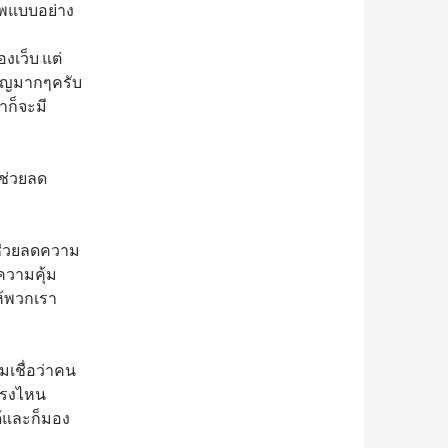
าพแบบอย่าง
องเว็บ แต่
ริญมากๆครับ
าก็จะมี
วช่วยลด
วช่วยลดความ
บความคุ้ม
ห้พวกเรา
ผมเชื่อว่าคน
ตรงไหน
ด้และก็มอง