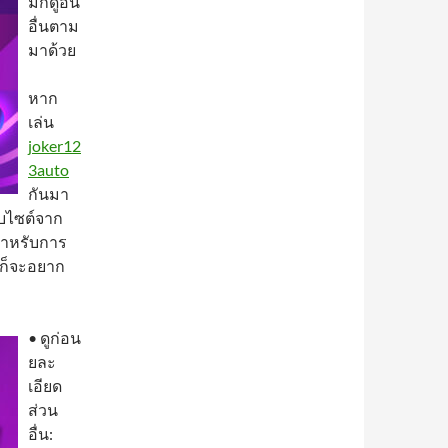
มักดูอัน
อื่นตาม
มาด้วย
หาก
เล่น
joker12
3auto
กันมา
็บไซต์จาก
กสำหรับการ
าก็จะอยาก
• ดูก่อน
ยละ
เอียด
ส่วน
อื่น: