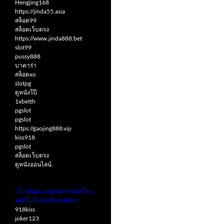
Hengjing168
https://jinda55.asia
สล็อต99
สล็อตเว็บตรง
https://www.jinda888.bet
slot99
pussy888
บาคาร่า
สล็อตxo
slotpg
ดูหนังโป๊
1xbetth
pgslot
pgslot
https://gaojing888.vip
kiss918
pgslot
สล็อตเว็บตรง
ดูหนังออนไลน์
เว็บสล็อตและบาคาร่าของโคร
ตดีเว็บนี้เล่นแล้วรวยจัดๆ
918kiss
joker123