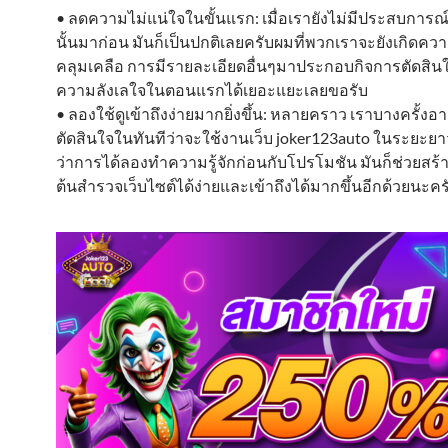
• ลดความไม่แน่ใจในขั้นแรก: เมื่อเรายังไม่มีประสบการณ์
นั้นมาก่อน มันก็เป็นปกติเลยครับผมที่พวกเราจะยังเกิดความร
คลุมเคลือ การมีรายละเอียดอื่นๆมาประกอบกิจการตัดสิน
ความลังเลใจในตอนแรกได้เยอะแยะเลยขอรับ
• ลองใช้ดูเข้าถึงง่ายมากยิ่งขึ้น: หลายคราว เราบางครั้งอ
ตัดสินใจในทันทีว่าจะใช้งานเว็บ joker123auto ในระยะยา
ว่าการได้ลองทำความรู้จักก่อนกับโปรโมชัน มันก็ช่วยสร้า
ต้นสำรวจเว็บไซต์ได้ง่ายและเข้าถึงได้มากขึ้นอีกด้วยนะคร