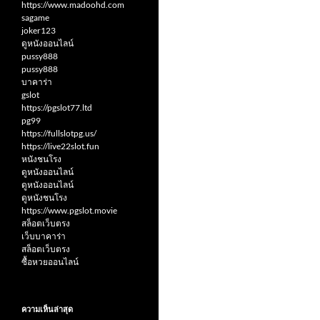
https://www.madoohd.com
sagame
joker123
ดูหนังออนไลน์
pussy888
pussy888
บาคาร่า
gslot
https://pgslot77.ltd
pg99
https://fullslotpg.us/
https://live22slot.fun
หนังชนโรง
ดูหนังออนไลน์
ดูหนังออนไลน์
ดูหนังชนโรง
https://www.pgslot.movie
สล็อตเว็บตรง
เว็บบาคาร่า
สล็อตเว็บตรง
ซื้อหวยออนไลน์
ความเห็นล่าสุด