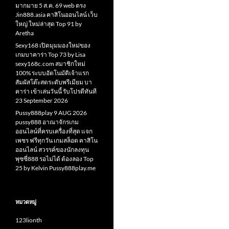
มากมาย 5 ส.ค. 69 web ตรง
Jin888.asia คาสิโนออนไลน์ เว็บ
ใหญ่ ใหม่ล่าสุด Top 91 by
Aretha
Sexy168 เปิดมุมมองใหม่ของ
เกมบาคาร่า Top 73 by Lisa
sexy168c.com สมาชิกใหม่
100% ระบบอัตโนมัติเจ้าแรก
สัมผัสโต๊ะสดระดับพรีเมียม บา
คาร่า เข้าเล่นวันนี้ รับโปรดีทันที
23 September 2026
Pussy888play 9 AUG 2026
pussy888 อาณาจักรเกม
ออนไลน์ที่ครบเครื่องที่สุด แจก
เพชร ฟรีทุกวัน เกมสล็อต คาสิโน
ออนไลน์ สวรรค์ของนักลงทุน
พุซซี่888 รอไม่ได้ ต้องลอง Top
25 by Kelvin Pussy888play.me
หมวดหมู่
123lionth