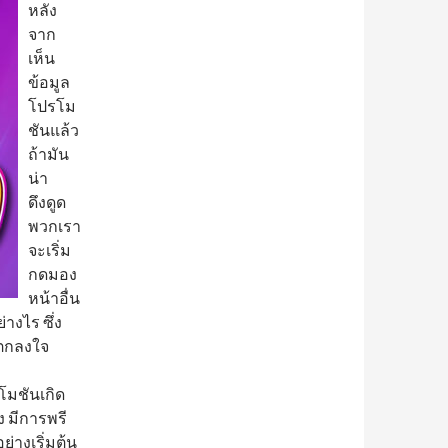
หลัง
จาก
เห็น
ข้อมูล
โปรโม
ชันแล้ว
ถ้ามัน
น่า
ดึงดูด
พวกเรา
จะเริ่ม
กดมอง
หน้าอื่น
างไร ซึ่ง
้ตกลงใจ
โมชันเกิด
ง มีการพรี
ย่างเริ่มต้น