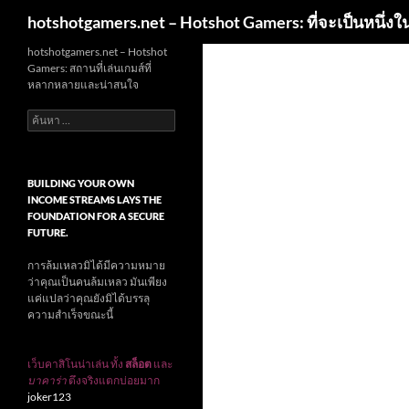
ค้นหา
hotshotgamers.net – Hotshot Gamers: ที่จะเป็นหนึ่งในน
hotshotgamers.net – Hotshot
Gamers: สถานที่เล่นเกมส์ที่
หลากหลายและน่าสนใจ
ค้นหา
สำหรับ:
BUILDING YOUR OWN
INCOME STREAMS LAYS THE
FOUNDATION FOR A SECURE
FUTURE.
การล้มเหลวมิได้มีความหมาย
ว่าคุณเป็นคนล้มเหลว มันเพียง
แค่แปลว่าคุณยังมิได้บรรลุ
ความสำเร็จขณะนี้
เว็บคาสิโนน่าเล่น ทั้ง
สล็อต
และ
บาคาร่า
ตึงจริงแตกบ่อยมาก
joker123