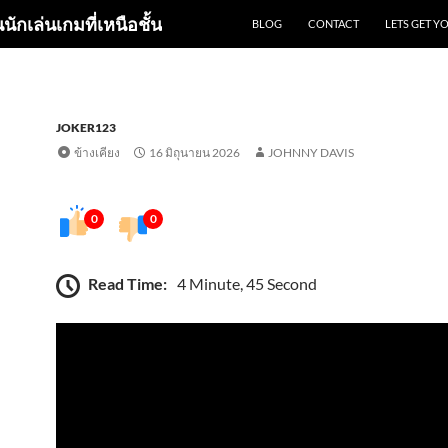
ข้ามไปยังเนื้อหา
ักเล่นเกมที่เหนือชั้น
BLOG
CONTACT
LETS GET Y
JOKER123
ข้างเคียง
16 มิถุนายน 2026
JOHNNY DAVIS
0
0
Read Time:
4 Minute, 45 Second