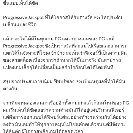
ขึ้นแบบเห็นได้ชัด
Progressive Jackpot ที่ให้โอกาสให้รับรางวัล PG ใหญ่ระดับ
เปลี่ยนแปลงชีวิต
แม้ว่าจะไม่ได้มีในทุกเกม PG แต่ว่าบางเกมของ PG จะมี
Progressive Jackpot ซึ่งเป็นรางวัลที่สะสมไปเรื่อยและสามารถ
แตกได้ในจังหวะที่โชคเข้าข้าง ผมเห็นว่าฟีเจอร์นี้เป็นความฝัน
ของสายสล็อต เนื่องจากว่าถ้าหากได้ขึ้นมาจริง มันสามารถ
แปลงเกมเล็กๆให้เปลี่ยนเป็นผลกำไรก้อนโตได้โดยทันที
สรุปจากประสบการณ์ผม ฟีพบร์ของ PG เป็นเหตุผลที่ทำให้มัน
ต่างกัน
จากที่ผมทดลองเล่นมาเรื่อยอีกทั้งเกมเก่าแล้วก็เกมใหม่ของ PG
ผมเริ่มเห็นได้ชัดเลยว่าความต่างมันมิได้อยู่แค่ปริมาณฟีเจอร์
แต่คือการออกแบบให้ฟีพบร์แต่ละอย่างทำงานร่วมกันได้อย่าง
ลงตัว มันเลยทำให้ทุกการหมุนไม่ใช่แค่กดแล้วจบ แต่มีจังหวะ
ให้ลุ้นต่อ มีโอกาสพลิกเกมได้ตลอดเวลา