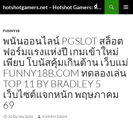
ค้นหา
hotshotgamers.net – Hotshot Gamers: ที่จะเป็นหนึ่งในนักเล่นเกมที่เหนือชั้น
ข้าม
เมนูหลัก
ไป
ยัง
เนื้อหา
FUNNY18
พนันออนไลน์ PGSLOT สล็อต
ฟอร์มแรงแห่งปี เกมเข้าใหม่
เพียบ โบนัสคุ้มเกินต้าน เว็บแม่
FUNNY18B.COM ทดลองเล่น
TOP 11 BY BRADLEY 5
เว็บไซต์แจกหนัก พฤษภาคม
69
30 มีนาคม 2026
JOHNNY DAVIS