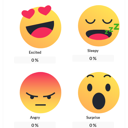
Sleepy
Excited
0
%
0
%
Angry
Surprise
0
%
0
%