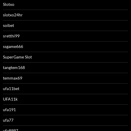
Slotxo
slotxo24hr
soibet
sretthi99
ssgame666
SuperGame Slot
tangtem168
temmax69
ufa11bet
UFA11k
ufa191
ufa77
ufa8997