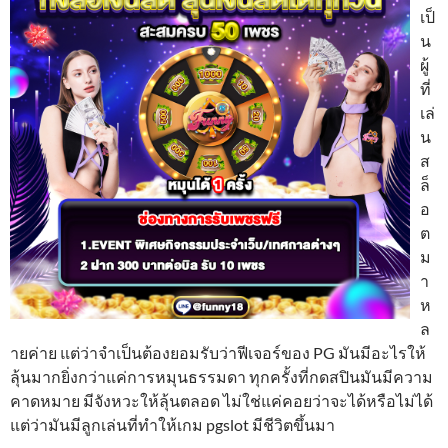
เป็
น
ผู้
ที่
เล่
น
ส
ล็
อ
ต
ม
า
ห
ล
ายค่าย แต่ว่าจำเป็นต้องยอมรับว่าฟีเจอร์ของ PG มันมีอะไรให้
ลุ้นมากยิ่งกว่าแค่การหมุนธรรมดา ทุกครั้งที่กดสปินมันมีความ
คาดหมาย มีจังหวะให้ลุ้นตลอด ไม่ใช่แค่คอยว่าจะได้หรือไม่ได้
แต่ว่ามันมีลูกเล่นที่ทำให้เกม pgslot มีชีวิตขึ้นมา