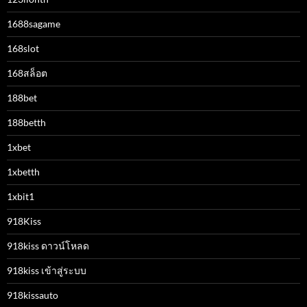
1688sagame
168slot
168สล็อต
188bet
188betth
1xbet
1xbetth
1xbit1
918Kiss
918kiss ดาวน์โหลด
918kiss เข้าสู่ระบบ
918kissauto