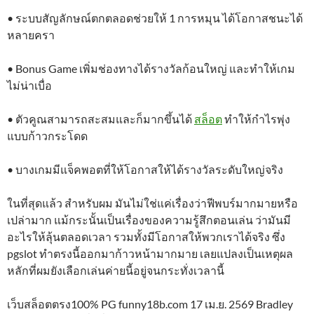
• ระบบสัญลักษณ์ตกตลอดช่วยให้ 1 การหมุน ได้โอกาสชนะได้
หลายครา
• Bonus Game เพิ่มช่องทางได้รางวัลก้อนใหญ่ และทำให้เกม
ไม่น่าเบื่อ
• ตัวคูณสามารถสะสมและก็มากขึ้นได้
สล็อต
ทำให้กำไรพุ่ง
แบบก้าวกระโดด
• บางเกมมีแจ็คพอตที่ให้โอกาสให้ได้รางวัลระดับใหญ่จริง
ในที่สุดแล้ว สำหรับผม มันไม่ใช่แค่เรื่องว่าฟีพบร์มากมายหรือ
เปล่ามาก แม้กระนั้นเป็นเรื่องของความรู้สึกตอนเล่น ว่ามันมี
อะไรให้ลุ้นตลอดเวลา รวมทั้งมีโอกาสให้พวกเราได้จริง ซึ่ง
pgslot ทำตรงนี้ออกมาก้าวหน้ามากมาย เลยแปลงเป็นเหตุผล
หลักที่ผมยังเลือกเล่นค่ายนี้อยู่จนกระทั่งเวลานี้
เว็บสล็อตตรง100% PG funny18b.com 17 เม.ย. 2569 Bradley