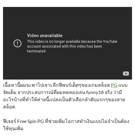
เนื้อหานี้ผมจะพาไปเจาะลึกฟีพบร์เด็ดๆของเกมสล็อต
PG
แบบ
จัดเต็ม จากประสบการณ์ที่ผมทดลองเล่น funny18 จริง ว่ามี
อะไรบ้างที่ทำให้ค่ายนี้แปลงเป็นตัวเลือกลำดับแรกๆของสาย
สล็อต
ฟีเจอร์ Free Spin PG ที่ช่วยเพิ่มโอกาสทำเงินแบบไม่จำเป็นต้อง
ใช้ทุนเพิ่ม