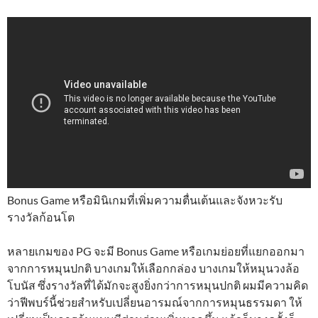
Bonus Game หรือมินิเกมที่เพิ่มความตื่นเต้นและจังหวะรับ
รางวัลก้อนโต
หลายเกมของ PG จะมี Bonus Game หรือเกมย่อยที่แยกออกมา
จากการหมุนปกติ บางเกมให้เลือกกล่อง บางเกมให้หมุนวงล้อ
โบนัส ซึ่งรางวัลที่ได้มักจะสูงยิ่งกว่าการหมุนปกติ ผมมีความคิด
ว่าฟีพบร์นี้ช่วยสำหรับเปลี่ยนอารมณ์จากการหมุนธรรมดา ให้