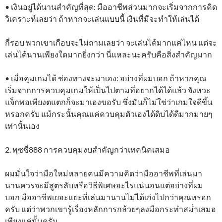
• เงินอยู่ได้นานสำคัญที่สุด: มืออาชีพส่วนมากจะเริ่มจากการคิด
วิเคราะห์เลยว่า ถ้าหากจะเล่นแบบนี้ เงินที่มีจะทำให้เล่นได้
กี่รอบ พวกเขาเกือบจะไม่ถามเลยว่า จะเล่นได้มากแค่ไหน แต่จะ
เล่นได้นานเพียงใดมากยิ่งกว่า นี่แหละนะครับคือสิ่งสำคัญมาก
• เมื่อคุมเกมได้ ช่องทางจะมาเอง: อย่างที่ผมบอก ถ้าหากคุณ
เริ่มจากการควบคุมเกมให้เป็นไปตามที่อยากได้ได้แล้ว จังหวะ
แจ็กพอเพียงตแตกก็จะมาเองขอรับ ซึ่งมันก็ไม่ใช่ว่าเกมใจดีขึ้น
หรอกครับ แม้กระนั้นคุณแค่ควบคุมตัวเองได้ดิบได้ดีมากมายๆ
เท่านั้นเอง
2. พุซซี่888 การควบคุมงบสำคัญกว่าเทคนิคเสมอ
ผมมั่นใจว่ามือใหม่หลายคนมีความคิดว่ามืออาชีพที่เล่นมา
นานควรจะมีสูตรลับหรือวิธีพิเศษอะไรแน่นอนแต่อย่างที่ผม
บอก มืออาชีพเยอะแยะที่เล่นมานานไม่ได้เก่งไปกว่าคุณหรอก
ครับ แต่ว่าพวกเขารู้เรื่องหลักการกล้วยๆลงมือกระทำสม่ำเสมอ
เพียงแค่นั้นครับ