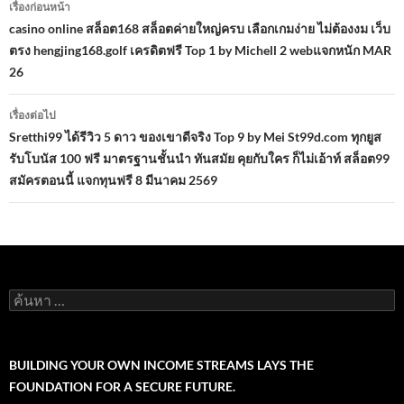
เรื่องก่อนหน้า
นำทาง
casino online สล็อต168 สล็อตค่ายใหญ่ครบ เลือกเกมง่าย ไม่ต้องงม เว็บ
ตรง hengjing168.golf เครดิตฟรี Top 1 by Michell 2 webแจกหนัก MAR
เรื่อง
26
เรื่องต่อไป
Sretthi99 ได้รีวิว 5 ดาว ของเขาดีจริง Top 9 by Mei St99d.com ทุกยูส
รับโบนัส 100 ฟรี มาตรฐานชั้นนำ ทันสมัย คุยกับใคร ก็ไม่เอ้าท์ สล็อต99
สมัครตอนนี้ แจกทุนฟรี 8 มีนาคม 2569
ค้นหา
สำหรับ:
BUILDING YOUR OWN INCOME STREAMS LAYS THE
FOUNDATION FOR A SECURE FUTURE.