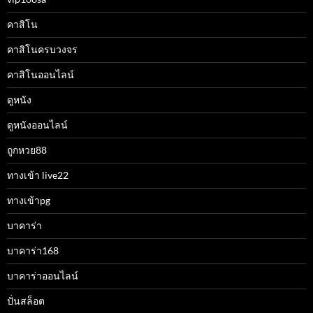
คาสิโน
คาสิโนครบวงจร
คาสิโนออนไลน์
ดูหนัง
ดูหนังออนไลน์
ถูกหวย88
ทางเข้า live22
ทางเข้าpg
บาคาร่า
บาคาร่า168
บาคาร่าออนไลน์
ปั่นสล็อต