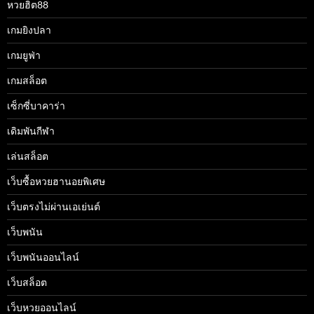
หวยฮิต88
เกมยิงปลา
เกมยูฟ่า
เกมสล็อต
เซ็กซี่บาคาร่า
เดิมพันกีฬา
เล่นสล็อต
เว็บซื้อหวยฮานอยพิเศษ
เว็บตรงไม่ผ่านเอเย่นต์
เว็บพนัน
เว็บพนันออนไลน์
เว็บสล็อต
เว็บหวยออนไลน์