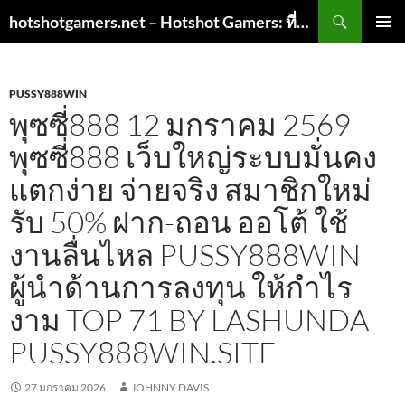
ค้นหา
hotshotgamers.net – Hotshot Gamers: ที่จะเป็นหนึ่งในนักเล่นเกมที่เหนือชั้น
ข้าม
เมนูหลัก
ไป
ยัง
เนื้อหา
PUSSY888WIN
พุซซี่888 12 มกราคม 2569
พุซซี่888 เว็บใหญ่ระบบมั่นคง
แตกง่าย จ่ายจริง สมาชิกใหม่
รับ 50% ฝาก-ถอน ออโต้ ใช้
งานลื่นไหล PUSSY888WIN
ผู้นำด้านการลงทุน ให้กำไร
งาม TOP 71 BY LASHUNDA
PUSSY888WIN.SITE
27 มกราคม 2026
JOHNNY DAVIS