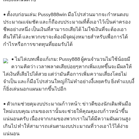
• ตั้งงบก่อนเล่น: Pussy888win มือโปรส่วนมากจะกำหนดงบ
ประมาณแจ่มชัด และก็ถืองบประมาณที่ตั้งเอาไว้เป็นค่าครอง
ชีพอย่างหนึ่ง เป็นเงินที่สามารถเสียได้ ไม่ใช่เงินที่จะต้องเอา
คืนให้ได้ และพวกเขาจะต้องมีจุดมุ่งหมายสำหรับเพื่อการได้
กำไรหรือการขาดทุนที่ยอมรับได้
• ไม่ไล่เบทเพื่อแก้เกม: Pussy888 ผู้คนจำนวนไม่ใช้น้อยมี
ความคิดว่า เวลาพลาดเสียบ่อยๆหากเพิ่มเบทขึ้นจะมีผลให้
ไล่เงินที่เสียไปได้สวย แต่ว่ามันคือการเพิ่มความเสี่ยงโดยไม่
จำเป็น และก็มือโปรส่วนใหญ่ก็ไม่ทำอย่างงี้เลยครับ ยิ่งทำแบบงี้
ก็ยิ่งเล่นนอกแผนมากขึ้นไปอีก
• ตัวเกมช่วยคุมงบประมาณก้าวหน้า: ข่าวดีของนักเดิมพันมือ
ใหม่แบบคุณ เกมของเรานั้นจะช่วยให้คุณคุมงบก้าวหน้าขึ้น
แน่นอนครับ เนื่องจากเกมของพวกเราไม่ได้มีความผันผวนสูง
เกินไป ทำให้สามารถเล่นตามงบประมาณที่วางเอาไว้ได้ง่าย
แน่นอน