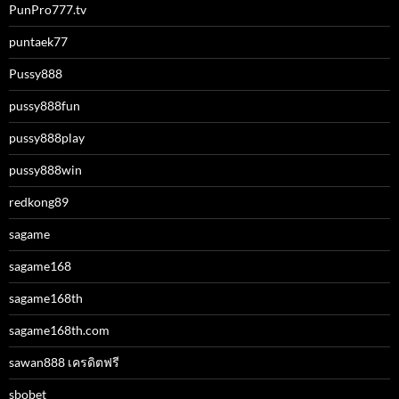
PunPro777.tv
puntaek77
Pussy888
pussy888fun
pussy888play
pussy888win
redkong89
sagame
sagame168
sagame168th
sagame168th.com
sawan888 เครดิตฟรี
sbobet