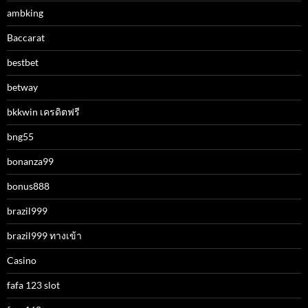
ambking
Baccarat
bestbet
betway
bkkwin เครดิตฟรี
bng55
bonanza99
bonus888
brazil999
brazil999 ทางเข้า
Casino
fafa 123 slot