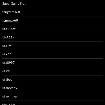
SuperGame Slot
tangtem168
temmax69
ufa11bet
UFA11k
ufa191
ufa77
ufa8997
ufa9r
ufabet
ufabombx
ufawinner
vip168sa