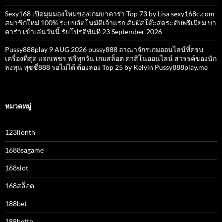
Sexy168 เปิดมุมมองใหม่ของเกมบาคาร่า Top 73 by Lisa sexy168c.com
สมาชิกใหม่ 100% ระบบอัตโนมัติเจ้าแรก สัมผัสโต๊ะสดระดับพรีเมียม บา
คาร่า เข้าเล่นวันนี้ รับโปรดีทันที 23 September 2026
Pussy888play 9 AUG 2026 pussy888 อาณาจักรเกมออนไลน์ที่ครบ
เครื่องที่สุด แจกเพชร ฟรีทุกวัน เกมสล็อต คาสิโนออนไลน์ สวรรค์ของนัก
ลงทุน พุซซี่888 รอไม่ได้ ต้องลอง Top 25 by Kelvin Pussy888play.me
หมวดหมู่
123lionth
1688sagame
168slot
168สล็อต
188bet
188betth