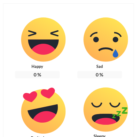
Happy
Sad
0
%
0
%
Sleepy