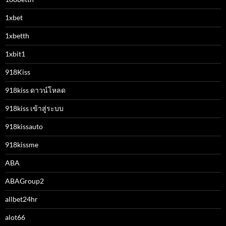
1xbet
1xbetth
1xbit1
918Kiss
918kiss ดาวน์โหลด
918kiss เข้าสู่ระบบ
918kissauto
918kissme
ABA
ABAGroup2
allbet24hr
alot66