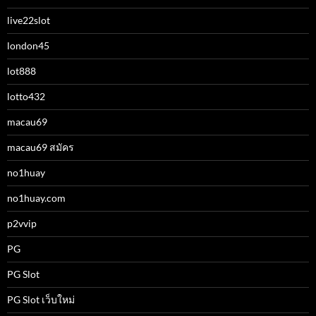
live22slot
london45
lot888
lotto432
macau69
macau69 สมัคร
no1huay
no1huay.com
p2vvip
PG
PG Slot
PG Slot เว็บใหม่