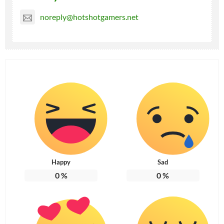
noreply@hotshotgamers.net
Happy
Sad
0
%
0
%