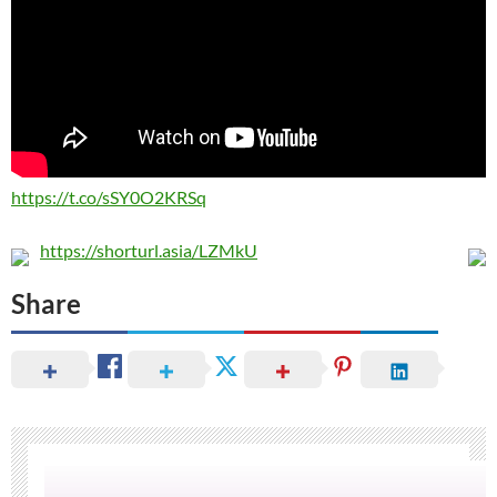
https://t.co/sSY0O2KRSq
https://shorturl.asia/LZMkU
Share