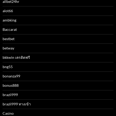
allbet24hr
alot66
ambking
Baccarat
bestbet
betway
bkkwin เครดิตฟรี
bng55
bonanza99
bonus888
brazil999
brazil999 ทางเข้า
Casino