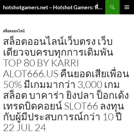
ค้นหา
hotshotgamers.net – Hotshot Gamers: ที่จะเป็นหนึ่งในนักเล่นเกมที่เหนือชั้น
ข้าม
เมนูหลัก
ไป
ยัง
เนื้อหา
สล็อตออนไลน์
สล็อตออนไลน์เว็บตรง เว็บ
เดียวจบครบทุกการเดิมพัน
TOP 80 BY KARRI
ALOT666.US คืนยอดเสียเพื่อน
50% มีเกมมากว่า 3,000 เกม
สล็อต บาคาร่า ยิงปลา ป็อกเด้ง
เทรดบิดคอยน์ SLOT66 ลงทุน
กับผู้มีประสบการณ์กว่า 10 ปี
22 JUL 24