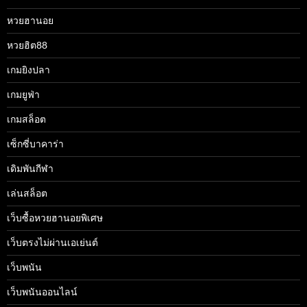
หวยฮานอย
หวยฮิต88
เกมยิงปลา
เกมยูฟ่า
เกมสล็อต
เซ็กซี่บาคาร่า
เดิมพันกีฬา
เล่นสล็อต
เว็บซื้อหวยฮานอยพิเศษ
เว็บตรงไม่ผ่านเอเย่นต์
เว็บพนัน
เว็บพนันออนไลน์