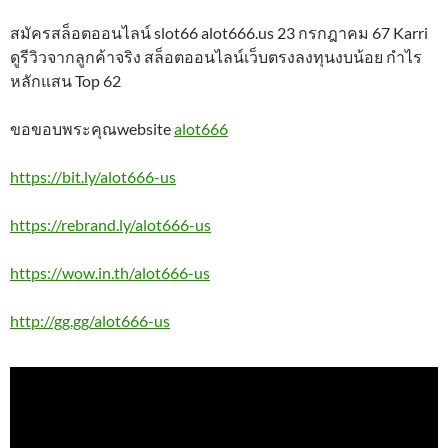
สมัครสล็อตออนไลน์ slot66 alot666.us 23 กรกฎาคม 67 Karri
ดูรีวิวจากลูกค้าจริง สล็อตออนไลน์เว็บตรงลงทุนงบน้อย กำไร
หลักแสน Top 62
ขอขอบพระคุณwebsite
alot666
https://bit.ly/alot666-us
https://rebrand.ly/alot666-us
https://wow.in.th/alot666-us
http://gg.gg/alot666-us