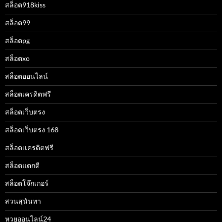
สล็อต918kiss
สล็อต99
สล็อตpg
สล็อตxo
สล็อตออนไลน์
สล็อตเครดิตฟรี
สล็อตเว็บตรง
สล็อตเว็บตรง 168
สล็อตเเครดิตฟรี
สล็อตแตกดี
สล็อตโจ๊กเกอร์
สวนสุนันทา
หวยออนไลน์24