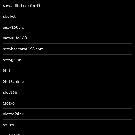
sawan888 เครดิตฟรี
sbobet
sexy168vip
sexyauto168
sexybaccarat168.com
sexygame
Slot
Slot Online
slot168
Slotxo
slotxo24hr
soibet