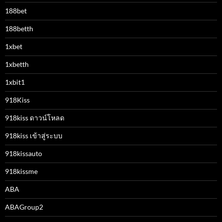
188bet
188betth
1xbet
1xbetth
1xbit1
918Kiss
918kiss ดาวน์โหลด
918kiss เข้าสู่ระบบ
918kissauto
918kissme
ABA
ABAGroup2