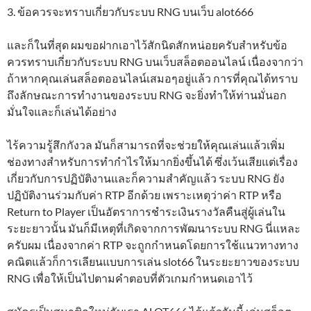
3. ข้อควรจะทราบเกี่ยวกับระบบ RNG บนเว็บ alot666
และก็ในที่สุด ผมขอฝากเอาไว้สักนิดสักหน่อยครับสำหรับข้อ
ควรทราบเกี่ยวกับระบบ RNG บนเว็บสล็อตออนไลน์ เนื่องจากว่า
ถ้าหากคุณเล่นสล็อตออนไลน์เสมอๆอยู่แล้ว การที่คุณได้ทราบ
ถึงลักษณะการทำงานของระบบ RNG จะยิ่งทำให้ท่านมั่นอก
มั่นใจและก็เล่นได้อย่าง
ไร้ความรู้สึกกังวล มันก็สามารถที่จะช่วยให้คุณเล่นแล้วเพิ่ม
ช่องทางสำหรับการทำกำไรให้มากยิ่งขึ้นได้ ซึ่งเว้นเสียแต่เรื่อง
เกี่ยวกับการปฏิบัติงานและก็ความสำคัญแล้ว ระบบ RNG ยัง
ปฏิบัติงานร่วมกับค่า RTP อีกด้วย เพราะเหตุว่าค่า RTP หรือ
Return to Player เป็นอัตราการชำระเงินรางวัลคืนสู่ผู้เล่นใน
ระยะยาวนั้น มันก็มีเหตุที่เกิดจากการพัฒนาระบบ RNG นี่แหละ
ครับผม เนื่องจากค่า RTP จะถูกกำหนดโดยการใช้แนวทางทาง
คณิตแล้วก็การเลียนแบบการเล่น slot66 ในระยะยาวของระบบ
RNG เพื่อให้เป็นไปตามคำตอบที่ตัวเกมกำหนดเอาไว้