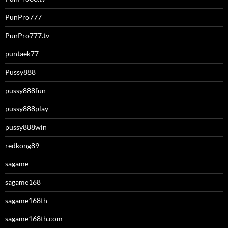
PunPro777
PunPro777.tv
puntaek77
Pussy888
pussy888fun
pussy888play
pussy888win
redkong89
sagame
sagame168
sagame168th
sagame168th.com