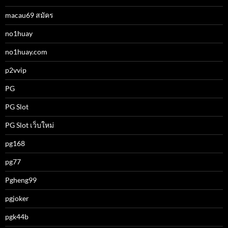
macau69 สมัคร
no1huay
no1huay.com
p2vvip
PG
PG Slot
PG Slot เว็บใหม่
pg168
pg77
Pgheng99
pgjoker
pgk44b