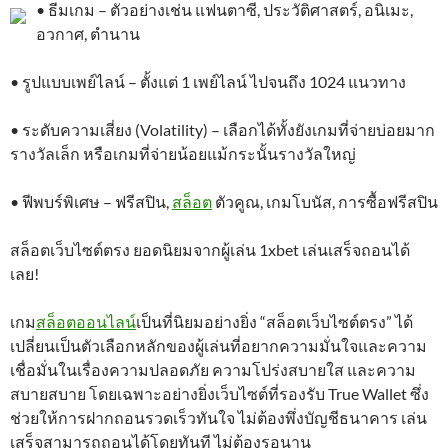
• ธีมเกม – ตัวอย่างเช่น แฟนตาซี, ประวัติศาสตร์, อนิเมะ,
อวกาศ, ตำนาน
• รูปแบบเพย์ไลน์ – ตั้งแต่ 1 เพย์ไลน์ ไปจนถึง 1024 แนวทาง
• ระดับความเสี่ยง (Volatility) – เลือกได้ทั้งยังเกมที่จ่ายบ่อยมาก
รางวัลเล็ก หรือเกมที่จ่ายน้อยแม้กระนั้นรางวัลใหญ่
• ฟีพบร์พิเศษ – ฟรีสปิน,
สล็อต
ตัวคูณ, เกมโบนัส, การซื้อฟรีสปิน
สล็อตเว็บไซต์ตรง ยอดนิยมจากผู้เล่น 1xbet เล่นเสร็จถอนได้
เลย!
เกม
สล็อตออนไลน์
เป็นที่นิยมอย่างยิ่ง “สล็อตเว็บไซต์ตรง” ได้
เปลี่ยนเป็นตัวเลือกหลักของผู้เล่นที่อยากความมั่นใจและความ
เชื่อมั่นในเรื่องความปลอดภัย ความโปร่งสบายใส และความ
สบายสบาย โดยเฉพาะอย่างยิ่งเว็บไซต์ที่รองรับ True Wallet ซึ่ง
ช่วยให้การฝากถอนรวดเร็วทันใจ ไม่ต้องพึ่งบัญชีธนาคาร เล่น
เสร็จสามารถถอนได้โดยทันที ไม่ต้องรอนาน