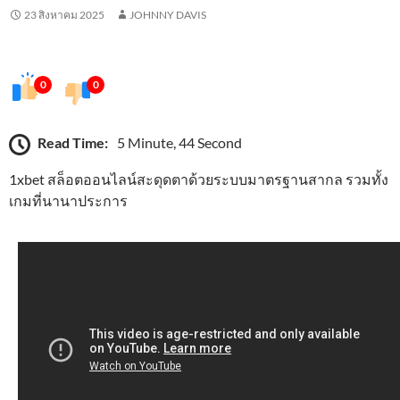
23 สิงหาคม 2025
JOHNNY DAVIS
0
0
Read Time:
5 Minute, 44 Second
1xbet สล็อตออนไลน์สะดุดตาด้วยระบบมาตรฐานสากล รวมทั้ง
เกมที่นานาประการ