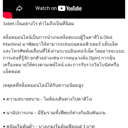
1xbet เป็นอย่างไร ทำไมถึงเป็นที่นิยม
สล็อตออนไลน์เป็นการนำเกมสล็อตแบบตู้ในคาสิโน (Slot
Machine) มาพัฒนาให้สามารถเล่นบนคอมพิวเตอร์ แท็บเล็ต
และโทรศัพท์เคลื่อนที่ได้ ผ่านระบบอินเทอร์เน็ต โดยอาจจะแบบ
การเล่นที่รู้จัก ยกตัวอย่างเช่น การหมุนวงล้อ (Spin) การลุ้น
เครื่องหมายให้ตรงตามเพย์ไลน์ และการรับรางวัลโบนัสหรือ
แจ็คพอต
เหตุผลที่สล็อตออนไลน์ได้รับความนิยมสูง
• ความสบายสบาย – ไม่ต้องเดินทางไปคาสิโน
• นานัปการเกม – มีธีมรวมทั้งฟีพบร์ต่างกันนับพันเกม
• พนันเริ่มต้นต่ำ – บางเกมเริ่มต้นเพียงแต่ 1 บาท