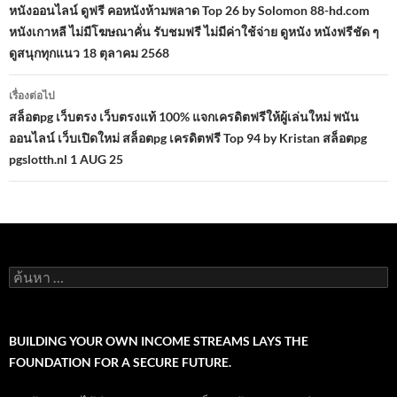
นำทาง
หนังออนไลน์ ดูฟรี คอหนังห้ามพลาด Top 26 by Solomon 88-hd.com
หนังเกาหลี ไม่มีโฆษณาคั่น รับชมฟรี ไม่มีค่าใช้จ่าย ดูหนัง หนังฟรีชัด ๆ
เรื่อง
ดูสนุกทุกแนว 18 ตุลาคม 2568
เรื่องต่อไป
สล็อตpg เว็บตรง เว็บตรงแท้ 100% แจกเครดิตฟรีให้ผู้เล่นใหม่ พนัน
ออนไลน์ เว็บเปิดใหม่ สล็อตpg เครดิตฟรี Top 94 by Kristan สล็อตpg
pgslotth.nl 1 AUG 25
ค้นหา
สำหรับ:
BUILDING YOUR OWN INCOME STREAMS LAYS THE
FOUNDATION FOR A SECURE FUTURE.