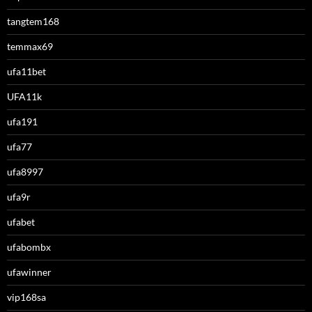
tangtem168
temmax69
ufa11bet
UFA11k
ufa191
ufa77
ufa8997
ufa9r
ufabet
ufabombx
ufawinner
vip168sa