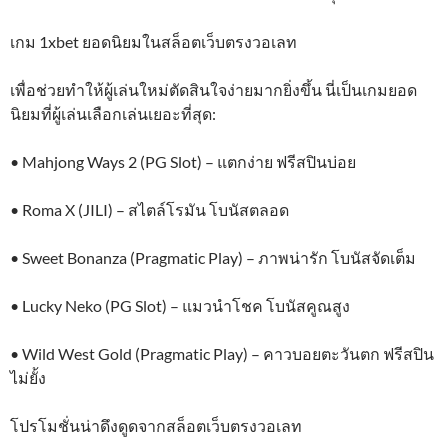
เกม 1xbet ยอดนิยมในสล็อตเว็บตรงวอเลท
เพื่อช่วยทำให้ผู้เล่นใหม่ตัดสินใจง่ายมากยิ่งขึ้น นี่เป็นเกมยอด
นิยมที่ผู้เล่นเลือกเล่นเยอะที่สุด:
• Mahjong Ways 2 (PG Slot) – แตกง่าย ฟรีสปินบ่อย
• Roma X (JILI) – สไตล์โรมัน โบนัสตลอด
• Sweet Bonanza (Pragmatic Play) – ภาพน่ารัก โบนัสจัดเต็ม
• Lucky Neko (PG Slot) – แมวนำโชค โบนัสคูณสูง
• Wild West Gold (Pragmatic Play) – คาวบอยตะวันตก ฟรีสปิน
ไม่ยั้ง
โปรโมชั่นน่าดึงดูดจากสล็อตเว็บตรงวอเลท