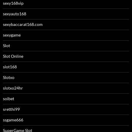
sexy168vip
sexyauto168
sexybaccarat168.com
sexygame
Slot
Slot Online
slot168
Slotxo
slotxo24hr
soibet
sretthi99
ssgame666
SuperGame Slot