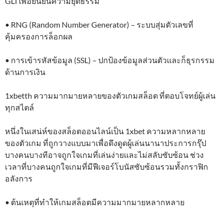
GLI เพื่อยืนยันความยุติธรรม
• RNG (Random Number Generator) – ระบบสุ่มตัวเลขที่
คุ้มครองการล็อกผล
• การเข้ารหัสข้อมูล (SSL) – ปกป้องข้อมูลส่วนตัวและก็ธุรกรรม
ด้านการเงิน
1xbetth ความมากมายหลายของตัวเกมสล็อต ที่ตอบโจทย์ผู้เล่น
ทุกสไตล์
หนึ่งในเสน่ห์ของสล็อตออนไลน์เป็น 1xbet ความหลากหลาย
ของตัวเกม ที่ถูกวางแบบมาเพื่อดึงดูดผู้เล่นนานาประการกรุ๊ป
บางคนบางทีอาจถูกใจเกมที่เล่นง่ายและไม่สลับซับซ้อน ช่วง
เวลาที่บางคนถูกใจเกมที่มีฟีเจอร์โบนัสซับซ้อนรวมทั้งกราฟิก
อลังการ
• ต้นเหตุที่ทำให้เกมสล็อตมีความมากมายหลากหลาย