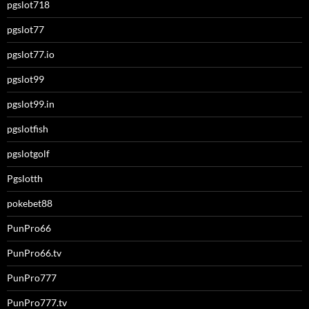
pgslot718
pgslot77
pgslot77.io
pgslot99
pgslot99.in
pgslotfish
pgslotgolf
Pgslotth
pokebet88
PunPro66
PunPro66.tv
PunPro777
PunPro777.tv