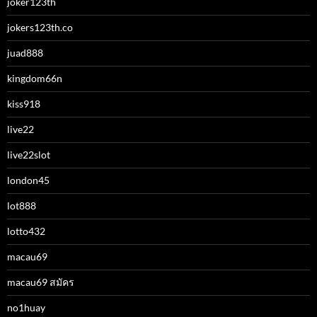
joker123th
jokers123th.co
juad888
kingdom66n
kiss918
live22
live22slot
london45
lot888
lotto432
macau69
macau69 สมัคร
no1huay