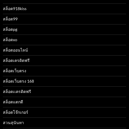
สล็อต918kiss
สล็อต99
สล็อตpg
สล็อตxo
สล็อตออนไลน์
สล็อตเครดิตฟรี
สล็อตเว็บตรง
สล็อตเว็บตรง 168
สล็อตเเครดิตฟรี
สล็อตแตกดี
สล็อตโจ๊กเกอร์
สวนสุนันทา