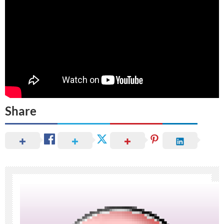
Share