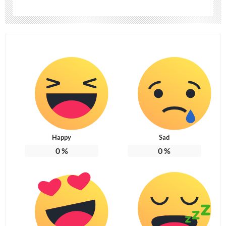
Happy
Sad
0
%
0
%