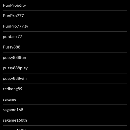
PunPro66.tv
PunPro777
PunPro777.tv
puntaek77
Pussy888
pussy888fun
pussy888play
pussy888win
redkong89
sagame
sagame168
sagame168th