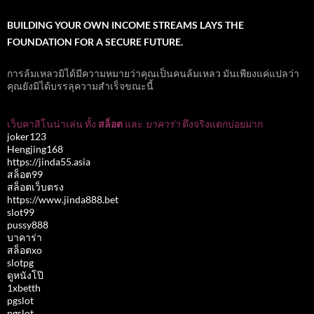
BUILDING YOUR OWN INCOME STREAMS LAYS THE
FOUNDATION FOR A SECURE FUTURE.
การล้มเหลวมิได้มีความหมายว่าคุณเป็นคนล้มเหลว มันเพียงแค่แปลว่า
คุณยังมิได้บรรลุความสำเร็จขณะนี้
เว็บคาสิโนน่าเล่น ทั้ง
สล็อต
และ
บาคาร่า
ตึงจริงแตกบ่อยมาก
joker123
Hengjing168
https://jinda55.asia
สล็อต99
สล็อตเว็บตรง
https://www.jinda888.bet
slot99
pussy888
บาคาร่า
สล็อตxo
slotpg
ดูหนังโป๊
1xbetth
pgslot
pgslot