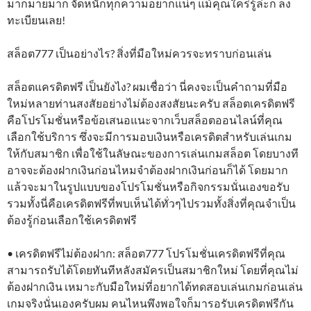
มากมายมาก จัดหนักทุกความอยากแน่ๆ แม้คุณใคร่รู้ล่ะก็ ลง
ทะเบียนเลย!
สล็อต777 เป็นอย่างไร? สิ่งที่มือใหม่ควรจะทราบก่อนเล่น
สล็อตแครดิตฟรี เป็นยังไง? ผมเชื่อว่า นี่คงจะเป็นคำถามที่มือ
ใหม่หลายท่านสงสัยอย่างไม่ต้องสงสัยนะครับ สล็อตเครดิตฟรี
คือโปรโมชั่นหรือข้อเสนอแนะจากเว็บสล็อตออนไลน์ที่คุณ
เลือกใช้บริการ ซึ่งจะมีการมอบเงินหรือเครดิตสำหรับเล่นเกม
ให้กับสมาชิก เพื่อใช้ในลัษณะของการเล่นเกมสล็อต โดยบางที
อาจจะต้องฝากเงินก่อนไหมจำต้องฝากเงินก่อนก็ได้ โดยมาก
แล้วจะมาในรูปแบบของโปรโมชั่นหรือกิจกรรมนั่นเองขอรับ
รวมทั้งนี่คือเครดิตฟรีที่พบเห็นได้ทั่วๆไปรวมทั้งสิ่งที่คุณจำเป็น
ต้องรู้ก่อนเลือกใช้เครดิตฟรี
• เครดิตฟรีไม่ต้องฝาก: สล็อต777 โปรโมชั่นเครดิตฟรีที่คุณ
สามารถรับได้โดยทันทีหลังสมัครเป็นสมาชิกใหม่ โดยที่คุณไม่
ต้องฝากเงิน เหมาะกับมือใหม่ที่อยากได้ทดสอบเล่นเกมก่อนเล่น
เกมจริงนั่นเองครับผม คนไหนพึงพอใจก็มารอรับเครดิตฟรีกัน