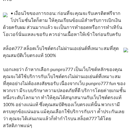
• เงื่อนไขของการถอน: ก่อนที่จะคุณจะรับเครดิตฟรีจาก
โปรโมชั่นใดก็ตาม ให้คุณเรียนข้อแม้สำหรับการเบิกเงิน
ด้วยครับผม ส่วนมากแล้ว จะเป็นการทำยอดหรือการทำเทิร์น
โอเวอร์นั่นแหละขอรับ ควรอ่านเนื้อหาให้เข้าใจก่อนรับครับ
สล็อต777 สล็อตเว็บไซต์ตรงไม่ผ่านเอเย่นต์ที่เหมาะสมที่สุด
คุณสมบัติเว็บตรงแท้ 100%
บอกเลยว่า ถ้าหากเลือก punpro777 เป็นเว็บไซต์หลักของคุณ
คุณจะได้ใช้บริการกับเว็บไซต์ตรงไม่ผ่านเอเย่นต์ที่เหมาะสม
ที่สุดอย่างไม่ต้องสงสัยขอรับ เนื่องจากเว็บ punpro777 fun ของ
พวกเรา มีระบบรักษาความปลอดภัยที่ดี บริการโดยค่ายเกมชั้น
หนึ่งระดับโลกมาก ทำให้คุณได้สนุกสนานกับเว็บไซต์ตรงแท้
100% อย่างแน่แท้ ซึ่งคุณสมบัติของเว็บตรงแท้นั้น พวกเรามี
ครบทุกข้อแน่นอน แม้คุณเลือกใช้บริการกับเรา ค้ำประกันเลย
ว่า คุณจะได้เล่นเกมแล้วก็ทำกำไรบน สล็อต777 ได้โดย
สวัสดิภาพแน่ๆ