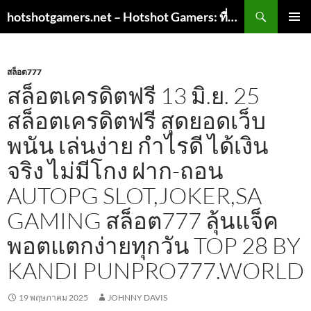
ค้นหา
hotshotgamers.net – Hotshot Gamers: ที่จะเป็นหนึ่งในนักเล่นเกมที่เหนือชั้น
ข้าม
เมนูหลัก
ไป
ยัง
เนื้อหา
สล็อต777
สล็อตเครดิตฟรี 13 มิ.ย. 25
สล็อตเครดิตฟรี สุดยอดเว็บ
พนัน เล่นง่าย กำไรดี ได้เงิน
จริง ไม่มีโกง ฝาก-ถอน
AUTOPG SLOT,JOKER,SA
GAMING สล็อต777 ลุ้นแจ็ค
พอตแตกง่ายทุกวัน TOP 28 BY
KANDI PUNPRO777.WORLD
19 พฤษภาคม 2025
JOHNNY DAVIS