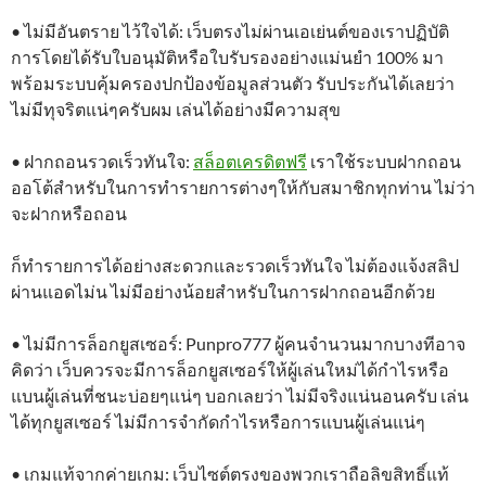
• ไม่มีอันตราย ไว้ใจได้: เว็บตรงไม่ผ่านเอเย่นต์ของเราปฏิบัติ
การโดยได้รับใบอนุมัติหรือใบรับรองอย่างแม่นยำ 100% มา
พร้อมระบบคุ้มครองปกป้องข้อมูลส่วนตัว รับประกันได้เลยว่า
ไม่มีทุจริตแน่ๆครับผม เล่นได้อย่างมีความสุข
• ฝากถอนรวดเร็วทันใจ:
สล็อตเครดิตฟรี
เราใช้ระบบฝากถอน
ออโต้สำหรับในการทำรายการต่างๆให้กับสมาชิกทุกท่าน ไม่ว่า
จะฝากหรือถอน
ก็ทำรายการได้อย่างสะดวกและรวดเร็วทันใจ ไม่ต้องแจ้งสลิป
ผ่านแอดไม่น ไม่มีอย่างน้อยสำหรับในการฝากถอนอีกด้วย
• ไม่มีการล็อกยูสเซอร์: Punpro777 ผู้คนจำนวนมากบางทีอาจ
คิดว่า เว็บควรจะมีการล็อกยูสเซอร์ให้ผู้เล่นใหม่ได้กำไรหรือ
แบนผู้เล่นที่ชนะบ่อยๆแน่ๆ บอกเลยว่า ไม่มีจริงแน่นอนครับ เล่น
ได้ทุกยูสเซอร์ ไม่มีการจำกัดกำไรหรือการแบนผู้เล่นแน่ๆ
• เกมแท้จากค่ายเกม: เว็บไซต์ตรงของพวกเราถือลิขสิทธิ์แท้