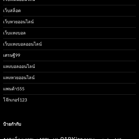
เว็บสล็อต
เว็บหวยออนไลน์
เว็บแทงบอล
เว็บแทงบอลออนไลน์
เศรษฐี99
แทงบอลออนไลน์
แทงหวยออนไลน์
แพนด้า555
โจ๊กเกอร์123
ป้ายกำกับ