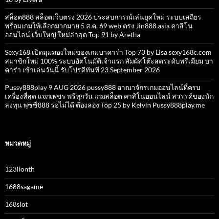
สล็อต888 สล็อตเว็บตรง 2026 ประสบการณ์เล่นยุคใหม่ ระบบเสถียร
พร้อมเกมให้เลือกมากมาย 5 ส.ค. 69 web ตรง Jin888.asia คาสิโน
ออนไลน์ เว็บใหญ่ ใหม่ล่าสุด Top 91 by Aretha
Sexy168 เปิดมุมมองใหม่ของเกมบาคาร่า Top 73 by Lisa sexy168c.com
สมาชิกใหม่ 100% ระบบอัตโนมัติเจ้าแรก สัมผัสโต๊ะสดระดับพรีเมียม บา
คาร่า เข้าเล่นวันนี้ รับโปรดีทันที 23 September 2026
Pussy888play 9 AUG 2026 pussy888 อาณาจักรเกมออนไลน์ที่ครบ
เครื่องที่สุด แจกเพชร ฟรีทุกวัน เกมสล็อต คาสิโนออนไลน์ สวรรค์ของนัก
ลงทุน พุซซี่888 รอไม่ได้ ต้องลอง Top 25 by Kelvin Pussy888play.me
หมวดหมู่
123lionth
1688sagame
168slot