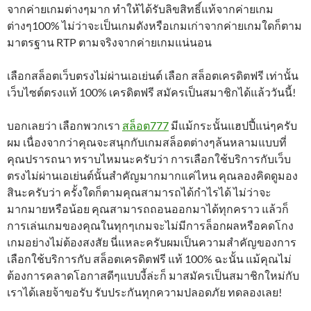
จากค่ายเกมต่างๆมาก ทำให้ได้รับลิขสิทธิ์แท้จากค่ายเกม
ต่างๆ100% ไม่ว่าจะเป็นเกมดังหรือเกมเก่าจากค่ายเกมใดก็ตาม
มาตรฐาน RTP ตามจริงจากค่ายเกมแน่นอน
เลือกสล็อตเว็บตรงไม่ผ่านเอเย่นต์ เลือก สล็อตเครดิตฟรี เท่านั้น
เว็บไซต์ตรงแท้ 100% เครดิตฟรี สมัครเป็นสมาชิกได้แล้ววันนี้!
บอกเลยว่า เลือกพวกเรา
สล็อต777
มีแม้กระนั้นแฮปปี้แน่ๆครับ
ผม เนื่องจากว่าคุณจะสนุกกับเกมสล็อตต่างๆล้นหลามแบบที่
คุณปรารถนา ทราบไหมนะครับว่า การเลือกใช้บริการกับเว็บ
ตรงไม่ผ่านเอเย่นต์นั้นสำคัญมากมากแค่ไหน คุณลองคิดดูมอง
สินะครับว่า ครั้งใดก็ตามคุณสามารถได้กำไรได้ ไม่ว่าจะ
มากมายหรือน้อย คุณสามารถถอนออกมาได้ทุกคราว แล้วก็
การเล่นเกมของคุณในทุกๆเกมจะไม่มีการล็อกผลหรือคดโกง
เกมอย่างไม่ต้องสงสัย นี่แหละครับผมเป็นความสำคัญของการ
เลือกใช้บริการกับ สล็อตเครดิตฟรี แท้ 100% ฉะนั้น แม้คุณไม่
ต้องการคลาดโอกาสดีๆแบบงี้ล่ะก็ มาสมัครเป็นสมาชิกใหม่กับ
เราได้เลยจ้าขอรับ รับประกันทุกความปลอดภัย ทดลองเลย!