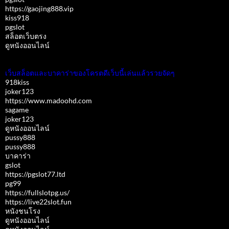
https://gaojing888.vip
kiss918
pgslot
สล็อตเว็บตรง
ดูหนังออนไลน์
เว็บสล็อตและบาคาร่าของโครตดีเว็บนี้เล่นแล้วรวยจัดๆ
918kiss
joker123
https://www.madoohd.com
sagame
joker123
ดูหนังออนไลน์
pussy888
pussy888
บาคาร่า
gslot
https://pgslot77.ltd
pg99
https://fullslotpg.us/
https://live22slot.fun
หนังชนโรง
ดูหนังออนไลน์