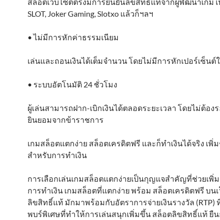
สล็อตเว็บไซต์ตรงมีการยืนยันลิขสิทธิ์แท้จากผู้พัฒนาเกม เ
SLOT, Joker Gaming, Slotxo แล้วก็ฯลฯ
• ไม่มีการหักค่าธรรมเนียม
เล่นและถอนเงินได้เต็มจำนวน โดยไม่มีการหักเปอร์เซ็นต์ให
• ระบบอัตโนมัติ 24 ชั่วโมง
ผู้เล่นสามารถฝาก-เบิกเงินได้ตลอดระยะเวลา โดยไม่ต้อง
ยินยอมจากข้าราชการ
เกมสล็อตแตกง่าย สล็อตเครดิตฟรี และก็ทำเงินได้จริง เพิ่
สำหรับการทำเงิน
การเลือกเล่นเกมสล็อตแตกง่ายเป็นกุญแจสำคัญที่ช่วยเพิ่
การทำเงิน เกมสล็อตที่แตกง่าย พร้อม สล็อตเครดิตฟรี บนเ
ลิขสิทธิ์แท้ มักมาพร้อมกับอัตราการจ่ายเงินรางวัล (RTP) ที่
พบร์พิเศษที่ทำให้การเล่นสนุกเพิ่มขึ้น สล็อตลิขสิทธิ์แท้ ย