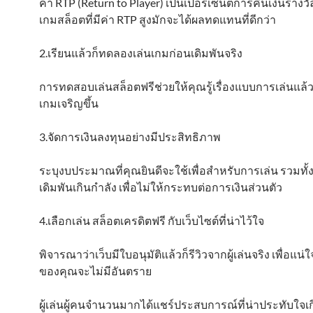
ค่า RTP (Return to Player) เป็นเปอร์เซ็นต์การคืนเงินรางวัลใ
เกมสล็อตที่มีค่า RTP สูงมักจะได้ผลทดแทนที่ดีกว่า
2.เรียนแล้วก็ทดลองเล่นเกมก่อนเดิมพันจริง
การทดสอบเล่นสล็อตฟรีช่วยให้คุณรู้เรื่องแบบการเล่นแล้ว
เกมเจริญขึ้น
3.จัดการเงินลงทุนอย่างมีประสิทธิภาพ
ระบุงบประมาณที่คุณยินดีจะใช้เพื่อสำหรับการเล่น รวมทั้ง
เดิมพันเกินกำลัง เพื่อไม่ให้กระทบต่อการเงินส่วนตัว
4.เลือกเล่น สล็อตเครดิตฟรี กับเว็บไซต์ที่น่าไว้ใจ
พิจารณาว่าเว็บมีใบอนุมัติแล้วก็รีวิวจากผู้เล่นจริง เพื่อแน่
ของคุณจะไม่มีอันตราย
ผู้เล่นผู้คนจำนวนมากได้แชร์ประสบการณ์ที่น่าประทับใจเก