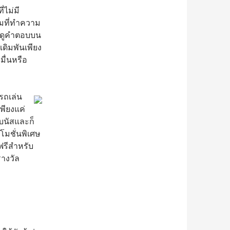
่ไม่มี
กมที่ทำความ
วรอดูคำตอบบน
ดิมพันเพียง
มื่นหรือ
ารถเล่น
เพียงแค่
โบนัสและก็
มชั่นพิเศษ
ฟรีสำหรับ
รางวัล