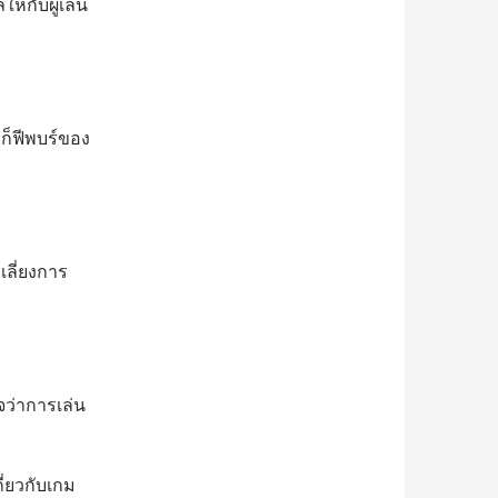
ห้กับผู้เล่น
ก็ฟีพบร์ของ
เลี่ยงการ
ใจว่าการเล่น
ี่ยวกับเกม