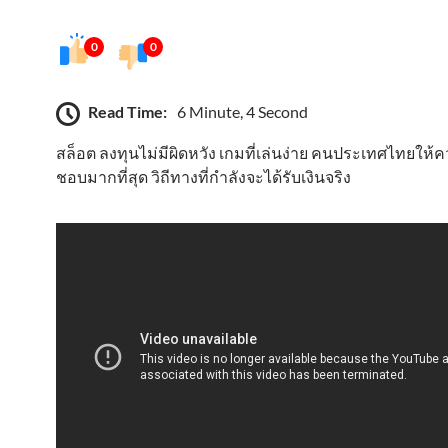
0
0
Read Time:
6 Minute, 4 Second
สล็อต ลงทุนไม่มีผิดหวัง เกมที่เล่นง่าย คนประเทศไทยให้ค
ชอบมากที่สุด วิถีทางที่กำลังจะได้รับเงินจริง