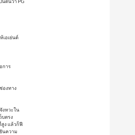
ป็นต้นว่า PG
้เอเย่นต์
รอการ
มช่องทาง
มจังหวะใน
ว็บตรง
สูง แล้วก็ฟี
ืนยันความ