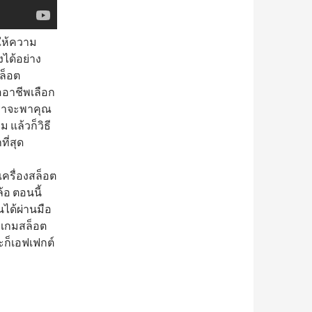
ให้ความ
องได้อย่าง
สล็อต
ืออาชีพเลือก
เราจะพาคุณ
 แล้วก็วิธี
ี่สุด
เครื่องสล็อต
้อ ตอนนี้
ได้ผ่านมือ
ง เกมสล็อต
ก็เอฟเฟกต์