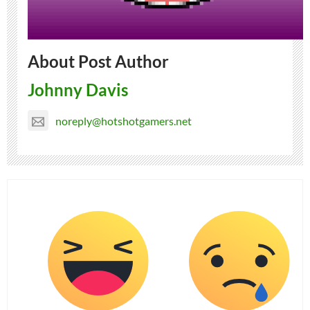
About Post Author
Johnny Davis
noreply@hotshotgamers.net