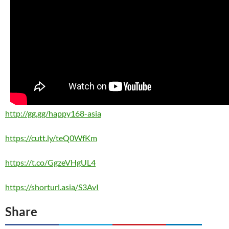
http://gg.gg/happy168-asia
https://cutt.ly/teQ0WfKm
https://t.co/GgzeVHgUL4
https://shorturl.asia/S3AvI
Share