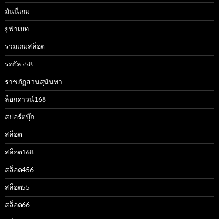
มันนี่เกม
ยูฟ่าเบท
รวมเกมสล็อต
รอยัล558
ราชภัฏสวนสุนันทา
ล็อกดาวน์168
สปอร์ตบุ๊ก
สล็อต
สล็อต168
สล็อต456
สล็อต55
สล็อต66