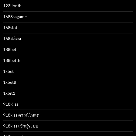
123lionth
1688sagame
168slot
168สล็อต
188bet
188betth
1xbet
1xbetth
1xbit1
918Kiss
918kiss ดาวน์โหลด
918kiss เข้าสู่ระบบ