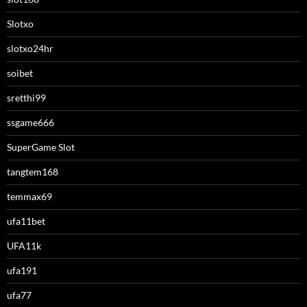
Slotxo
slotxo24hr
soibet
sretthi99
ssgame666
SuperGame Slot
tangtem168
temmax69
ufa11bet
UFA11k
ufa191
ufa77