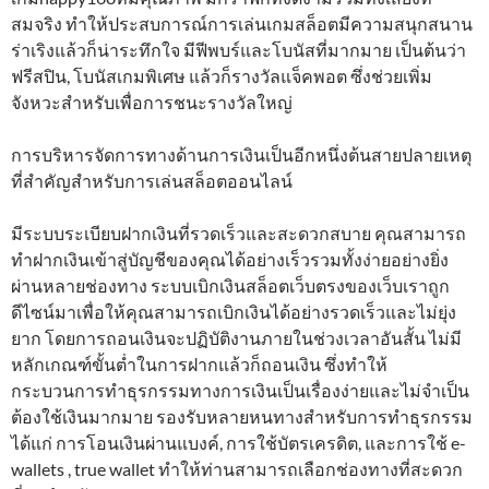
สมจริง ทำให้ประสบการณ์การเล่นเกมสล็อตมีความสนุกสนาน
ร่าเริงแล้วก็น่าระทึกใจ มีฟีพบร์และโบนัสที่มากมาย เป็นต้นว่า
ฟรีสปิน, โบนัสเกมพิเศษ แล้วก็รางวัลแจ็คพอต ซึ่งช่วยเพิ่ม
จังหวะสำหรับเพื่อการชนะรางวัลใหญ่
การบริหารจัดการทางด้านการเงินเป็นอีกหนึ่งต้นสายปลายเหตุ
ที่สำคัญสำหรับการเล่นสล็อตออนไลน์
มีระบบระเบียบฝากเงินที่รวดเร็วและสะดวกสบาย คุณสามารถ
ทำฝากเงินเข้าสู่บัญชีของคุณได้อย่างเร็วรวมทั้งง่ายอย่างยิ่ง
ผ่านหลายช่องทาง ระบบเบิกเงินสล็อตเว็บตรงของเว็บเราถูก
ดีไซน์มาเพื่อให้คุณสามารถเบิกเงินได้อย่างรวดเร็วและไม่ยุ่ง
ยาก โดยการถอนเงินจะปฏิบัติงานภายในช่วงเวลาอันสั้น ไม่มี
หลักเกณฑ์ขั้นต่ำในการฝากแล้วก็ถอนเงิน ซึ่งทำให้
กระบวนการทำธุรกรรมทางการเงินเป็นเรื่องง่ายและไม่จำเป็น
ต้องใช้เงินมากมาย รองรับหลายหนทางสำหรับการทำธุรกรรม
ได้แก่ การโอนเงินผ่านแบงค์, การใช้บัตรเครดิต, และการใช้ e-
wallets , true wallet ทำให้ท่านสามารถเลือกช่องทางที่สะดวก