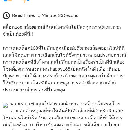
Read Time:
5 Minute, 33 Second
สล็อต168 สล็อตเกมส์ดี เล่นไหลลื่นไม่มีสะดุด การเงินสะดวก
จำเป็นต้องที่นี่!!
การเล่นสล็อต168ที่ไม่มีสะดุด เมื่อเอ๋ยถึงเกมสล็อตออนไลน์ที่ดี
และก็มีคุณภาพ การเลือกเว็บไซต์ซึ่งสามารถมอบประสบการณ์
การเล่นสล็อตที่ลื่นไหลและไม่มีสะดุดเป็นเรื่องจำเป็นที่นักเสี่ยง
โชคต้องการของทุกคน happy168 เป็นหนึ่งในตัวเลือกที่ตอบ
ปัญหาพวกนั้นได้อย่างครบถ้วน ด้วยความสะดุดตาในด้านการ
ให้บริการเกมสล็อตที่มีคุณภาพสูง การคลังที่สะดวก แล้วก็
ประสบการณ์การเล่นที่ไม่สะดุด
พวกเราจะพาคุณไปสำรวจเนื้อหาของสล็อตเว็บตรง โดย
เจาะลึกถึงเหตุผลที่ทำให้มันเป็นตัวเลือกที่ดีสำหรับนักเสี่ยง
โชคออนไลน์ เริ่มตั้งแต่คุณลักษณะของเกมสล็อตที่ทำให้การ
เล่นไหลลื่น การบริหารจัดแจงทางด้านการเงินที่สบาย ไปจน