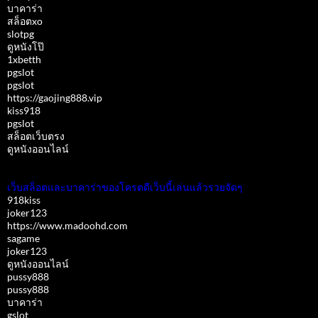
บาคาร่า
สล็อตxo
slotpg
ดูหนังโป๊
1xbetth
pgslot
pgslot
https://gaojing888.vip
kiss918
pgslot
สล็อตเว็บตรง
ดูหนังออนไลน์
เว็บสล็อตและบาคาร่าของโครตดีเว็บนี้เล่นแล้วรวยจัดๆ
918kiss
joker123
https://www.madoohd.com
sagame
joker123
ดูหนังออนไลน์
pussy888
pussy888
บาคาร่า
gslot