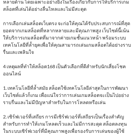
หลายด้าน โดยเฉพาะอย่างยิ่งในเรื่องเกี่ยวกับการให้บริการเกม
สล็อตที่เล่นได้อย่างลื่นไหลและไม่มีสะดุด
การเลือกเล่นสล็อตเว็บตรง จะก่อให้คุณได้รับประสบการณ์ที่สุด
ยอดจากเกมสล็อตที่หลากหลายและมีคุณภาพสูง เว็บไซต์นี้เน้น
ให้บริการเกมสล็อตที่มาจากค่ายเกมชั้นแนวหน้า พร้อมระบบ
เทคโนโลยีที่ล้ำยุคเพื่อให้คุณสามารถเล่นเกมสล็อตได้อย่างราบ
รื่นและเพลินใจ
4 เหตุผลที่ทำให้สล็อต168 เป็นตัวเลือกที่ดีสำหรับนักเสี่ยงโชค
ออนไลน์
1. เทคโนโลยีที่ล้ำสมัย สล็อตใช้เทคโนโลยีล่าสุดในการพัฒนา
เว็บไซต์แล้วก็เกม เพื่อแน่ใจว่าการเล่นเกมสล็อตจะเป็นไปอย่าง
ราบรื่นและไม่มีปัญหาสำหรับในการโหลดหรือเล่น
2. เซิร์ฟเวอร์ที่เสถียร การมีเซิร์ฟเวอร์ที่เสถียรเป็นเรื่องสำคัญ
สำหรับการทำให้เกมโหลดเร็วและไม่มีการสะดุด สล็อตลงทุน
ในระบบเซิร์ฟเวอร์ที่มีคุณภาพสูงเพื่อรองรับการเล่นของผู้ใช้