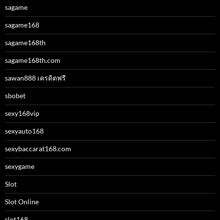
sagame
sagame168
sagame168th
sagame168th.com
sawan888 เครดิตฟรี
sbobet
sexy168vip
sexyauto168
sexybaccarat168.com
sexygame
Slot
Slot Online
slot168