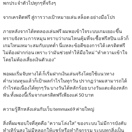
พกประจำตัวไปทุกๆที่จริงๆ
จากเครดิตฟรี สู่การวางเป้าหมายเล่น สล็อต อย่างมือโปร
ภายหลังจากได้ทดลองเล่นฟรี ผมพอเข้าใจระบบเกมเยอะขึ้น
ทราบจังหวะการหมุน ทราบว่าเกมไหนคุ้มที่จะซื้อฟรีสปิน แล้วก็
เกมไหนเหมาะสมกับเบทต่ำ นี่แหละข้อดีของการได้ เครดิตฟรี
ไม่ต้องฝากก่อน เพราะว่ามันช่วยทำให้มือใหม่ “ทำความเข้าใจ
โดยไม่ต้องเสี่ยงเงินตัวเอง”
พอผมเริ่มจับทางได้ ก็เริ่มฝากเงินเล่นจริงโดยใช้แนวทาง
คำนวณทุนแล้วก็เป้าผลกำไรในทุกวัน ปรากฏว่าผมสามารถได้
กำไรต่อเนื่องได้ทุกๆวัน บางวันได้หลักร้อย บางวันแตะต้องหลัก
พัน ทั้งผองนี้เริ่มจากเครดิตฟรีเพียงแค่ 50 บาท
ความรู้สึกหลังเล่นกับเว็บ temmax69 ค่ายใหญ่
สิ่งที่ผมชอบใจที่สุดคือ “ความโล่งใส” ของระบบ ไม่มีการบังคับ
ทำเทิร์นสูง ไม่มีหลอกให้แชร์หรือทำกิจกรรม ระบบทุกสิ่งเป็น