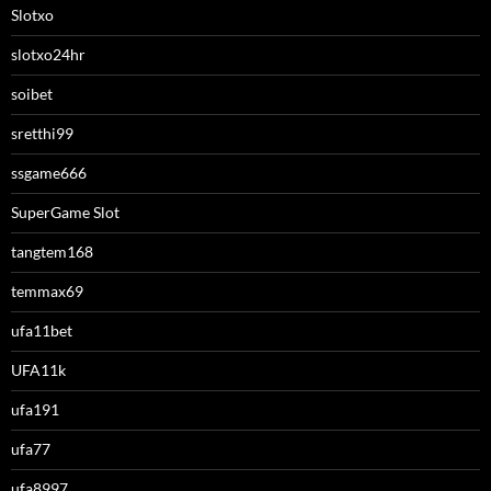
Slotxo
slotxo24hr
soibet
sretthi99
ssgame666
SuperGame Slot
tangtem168
temmax69
ufa11bet
UFA11k
ufa191
ufa77
ufa8997