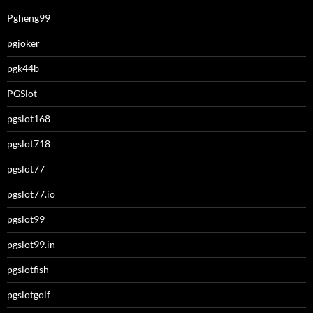
Pgheng99
pgjoker
pgk44b
PGSlot
pgslot168
pgslot718
pgslot77
pgslot77.io
pgslot99
pgslot99.in
pgslotfish
pgslotgolf