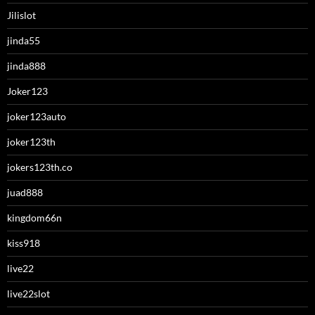
Jilislot
jinda55
jinda888
Joker123
joker123auto
joker123th
jokers123th.co
juad888
kingdom66n
kiss918
live22
live22slot