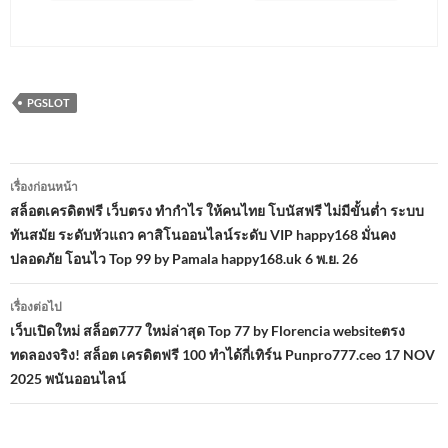
PGSLOT
เมนู
เรื่องก่อนหน้า
นำทาง
สล็อตเครดิตฟรี เว็บตรง ทำกำไร ให้คนไทย โบนัสฟรี ไม่มีขั้นต่ำ ระบบ
ทันสมัย ระดับหัวแถว คาสิโนออนไลน์ระดับ VIP happy168 มั่นคง
เรื่อง
ปลอดภัย โอนไว Top 99 by Pamala happy168.uk 6 พ.ย. 26
เรื่องต่อไป
เว็บเปิดใหม่ สล็อต777 ใหม่ล่าสุด Top 77 by Florencia websiteตรง
ทดลองจริง! สล็อต เครดิตฟรี 100 ทำได้กี่เทิร์น Punpro777.ceo 17 NOV
2025 พนันออนไลน์