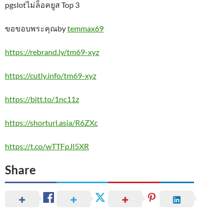
pgslotไม่ล็อคยูส Top 3
ขอขอบพระคุณby
temmax69
https://rebrand.ly/tm69-xyz
https://cutly.info/tm69-xyz
https://bitt.to/1nc11z
https://shorturl.asia/R6ZXc
https://t.co/wTTFpJl5XR
Share