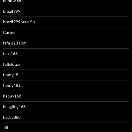
bonus888
brazil999
brazil999 ทางเข้า
Casino
fafa 123 slot
faro168
fullslotpg
funny18
funny18.in
happy168
hengjing168
hydra888
Jili