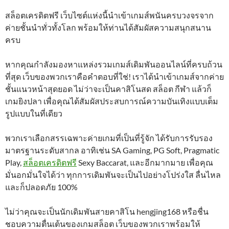
สล็อตเครดิตฟรี เว็บไซต์แห่งนี้นำเข้าเกมส์พนันครบวงจรจาก
ค่ายชั้นนำทั่วทั้งโลก พร้อมให้ท่านได้สัมผัสความสนุกสนาน
ครบ
หากคุณกำลังมองหาแหล่งรวมเกมส์เดิมพันออนไลน์ที่ครบถ้วน
ที่สุด เว็บของพวกเราคือคำตอบที่ใช่! เราได้นำเข้าเกมส์จากค่าย
ชั้นแนวหน้าสุดยอด ไม่ว่าจะเป็นคาสิโนสด สล็อต กีฬา แล้วก็
เกมยิงปลา เพื่อคุณได้สัมผัสประสบการณ์ความบันเทิงแบบเต็ม
รูปแบบในที่เดียว
พวกเราเลือกสรรเฉพาะค่ายเกมที่เป็นที่รู้จัก ได้รับการรับรอง
มาตรฐานระดับสากล อาทิเช่น SA Gaming, PG Soft, Pragmatic
Play,
สล็อตเครดิตฟรี
Sexy Baccarat, และอีกมากมาย เพื่อคุณ
มั่นอกมั่นใจได้ว่า ทุกการเดิมพันจะเป็นไปอย่างโปร่งใส ลื่นไหล
และก็ปลอดภัย 100%
ไม่ว่าคุณจะเป็นนักเดิมพันสายคาสิโน hengjing168 หรือชื่น
ชอบความตื่นเต้นของเกมสล็อต เว็บของพวกเราพร้อมให้