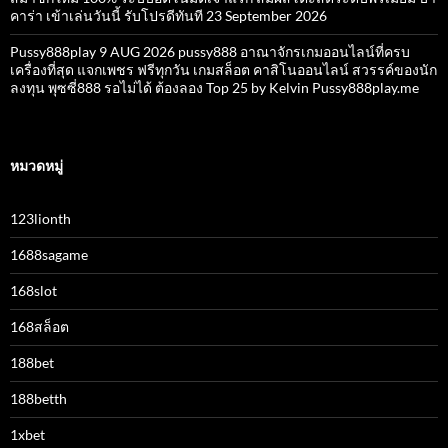
คาร่า เข้าเล่นวันนี้ รับโปรดีทันที 23 September 2026
Pussy888play 9 AUG 2026 pussy888 อาณาจักรเกมออนไลน์ที่ครบ
เครื่องที่สุด แจกเพชร ฟรีทุกวัน เกมสล็อต คาสิโนออนไลน์ สวรรค์ของนัก
ลงทุน พุซซี่888 รอไม่ได้ ต้องลอง Top 25 by Kelvin Pussy888play.me
หมวดหมู่
123lionth
1688sagame
168slot
168สล็อต
188bet
188betth
1xbet