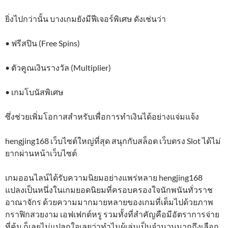
ยิ่งไปกว่านั้น บางเกมยังมีฟีเจอร์พิเศษ ดังเช่นว่า
• ฟรีสปิน (Free Spins)
• ตัวคูณเงินรางวัล (Multiplier)
• เกมโบนัสพิเศษ
ซึ่งช่วยเพิ่มโอกาสสำหรับเพื่อการทำเงินได้อย่างแจ่มแจ้ง
hengjing168 เว็บไซต์ใหญ่ที่สุด สนุกกับสล็อต เว็บตรง Slot ได้ไม่
ยากผ่านหน้าเว็บไซต์
เกมออนไลน์ได้รับความนิยมอย่างแพร่หลาย hengjing168
แปลงเป็นหนึ่งในเกมยอดนิยมที่ครอบครองใจนักพนันทั่วราช
อาณาจักร ด้วยความมากมายหลายของเกมที่เต็มไปด้วยภาพ
กราฟิกสวยงาม เอฟเฟกต์หรู รวมทั้งที่สำคัญคือมีอัตราการจ่าย
ที่คุ้ม ก็เลยไม่แปลกใจเลยว่าทำไมผู้เล่นเป็นจำนวนมากถึงเลือก