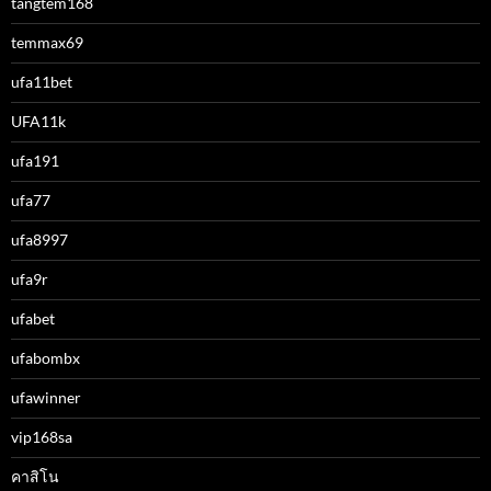
tangtem168
temmax69
ufa11bet
UFA11k
ufa191
ufa77
ufa8997
ufa9r
ufabet
ufabombx
ufawinner
vip168sa
คาสิโน