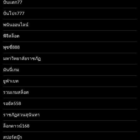
ปั่นแตก77
ปั่นโปร777
พนันออนไลน์
พีจีสล็อต
พุซซี่888
มหาวิทยาลัยราชภัฏ
มันนี่เกม
ยูฟ่าเบท
รวมเกมสล็อต
รอยัล558
ราชภัฏสวนสุนันทา
ล็อกดาวน์168
สปอร์ตบุ๊ก