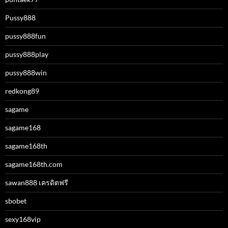
Pussy888
pussy888fun
pussy888play
pussy888win
redkong89
sagame
sagame168
sagame168th
sagame168th.com
sawan888 เครดิตฟรี
sbobet
sexy168vip