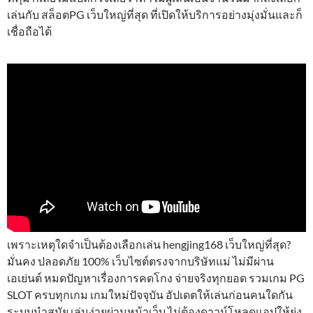
เล่นกับ สล็อตPG เว็บใหญ่ที่สุด ที่เปิดให้บริการอย่างมุ่งมั่นและก็
เชื่อถือได้
เพราะเหตุใดจำเป็นต้องเลือกเล่น hengjing168 เว็บใหญ่ที่สุด?
มั่นคง ปลอดภัย 100% เว็บไซต์ตรงจากบริษัทแม่ ไม่มีผ่าน
เอเย่นต์ หมดปัญหาเรื่องการคดโกง จ่ายจริงทุกยอด รวมเกม PG
SLOT ครบทุกเกม เกมใหม่ปัจจุบัน อัปเดตให้เล่นก่อนคนใดกัน
ระบบนำสมัย เล่นง่ายผ่านหน้าเว็บ ไม่ต้องดาวน์โหลดแอปให้ยุ่ง