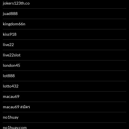
jokers123th.co
juad888
kingdom66n
kiss918
live22
live22slot
london45
lot888
lotto432
macau69
macau69 สมัคร
no1huay
no1huay.com