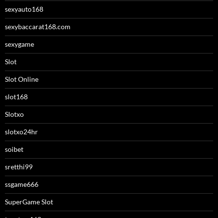
sexyauto168
sexybaccarat168.com
sexygame
Slot
Slot Online
slot168
Slotxo
slotxo24hr
soibet
sretthi99
ssgame666
SuperGame Slot