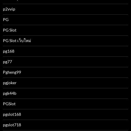
p2vvip
PG
PG Slot
PG Slot เว็บใหม่
pg168
pg77
Pgheng99
pgjoker
pgk44b
PGSlot
pgslot168
pgslot718