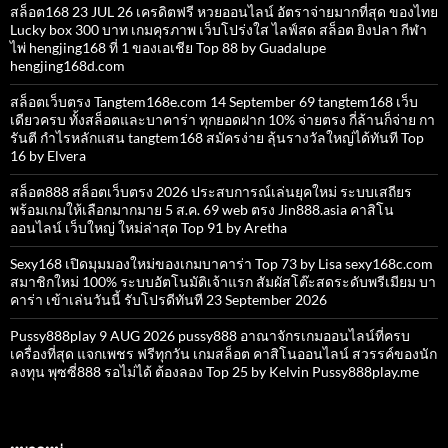
สล็อต168 23 JUL 26 เครดิตฟรี หวยออนไลน์ อัตราจ่ายมากที่สุด ของไทย
Lucky box 300 บาท เกมคุรภาพ เว็บโปร่งใส ไลฟ์สด สล็อต ยิงปลา กีฬา
ไพ่ hengjing168 ที่ 1 ของเอเชีย Top 88 by Guadalupe
hengjing168d.com
สล็อตเว็บตรง Tangtem168e.com 14 September 69 tangtem168 เว็บ
เดียวครบ ทั้งสล็อตและบาคาร่า ทุกยอดฝาก 10% จ่ายตรง กี่ล้านก็จ่าย กา
รันตี กำไรหลักแสน tangtem168 สมัครง่าย ลุ้นรางวัลใหญ่ได้ทันที Top
16 by Elvera
สล็อต888 สล็อตเว็บตรง 2026 ประสบการณ์เล่นยุคใหม่ ระบบเสถียร
พร้อมเกมให้เลือกมากมาย 5 ส.ค. 69 web ตรง Jin888.asia คาสิโน
ออนไลน์ เว็บใหญ่ ใหม่ล่าสุด Top 91 by Aretha
Sexy168 เปิดมุมมองใหม่ของเกมบาคาร่า Top 73 by Lisa sexy168c.com
สมาชิกใหม่ 100% ระบบอัตโนมัติเจ้าแรก สัมผัสโต๊ะสดระดับพรีเมียม บา
คาร่า เข้าเล่นวันนี้ รับโปรดีทันที 23 September 2026
Pussy888play 9 AUG 2026 pussy888 อาณาจักรเกมออนไลน์ที่ครบ
เครื่องที่สุด แจกเพชร ฟรีทุกวัน เกมสล็อต คาสิโนออนไลน์ สวรรค์ของนัก
ลงทุน พุซซี่888 รอไม่ได้ ต้องลอง Top 25 by Kelvin Pussy888play.me