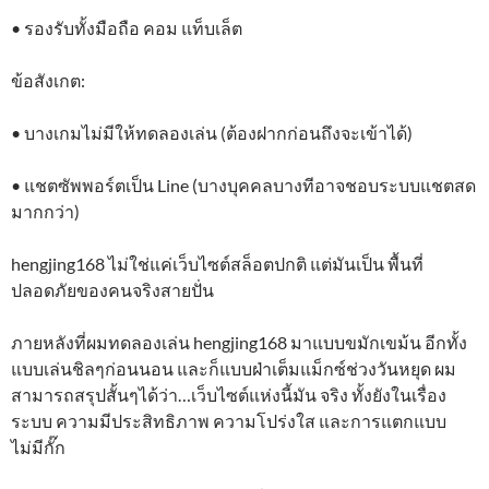
• รองรับทั้งมือถือ คอม แท็บเล็ต
ข้อสังเกต:
• บางเกมไม่มีให้ทดลองเล่น (ต้องฝากก่อนถึงจะเข้าได้)
• แชตซัพพอร์ตเป็น Line (บางบุคคลบางทีอาจชอบระบบแชตสด
มากกว่า)
hengjing168 ไม่ใช่แค่เว็บไซต์สล็อตปกติ แต่มันเป็น พื้นที่
ปลอดภัยของคนจริงสายปั่น
ภายหลังที่ผมทดลองเล่น hengjing168 มาแบบขมักเขม้น อีกทั้ง
แบบเล่นชิลๆก่อนนอน และก็แบบฝ่าเต็มแม็กซ์ช่วงวันหยุด ผม
สามารถสรุปสั้นๆได้ว่า…เว็บไซต์แห่งนี้มัน จริง ทั้งยังในเรื่อง
ระบบ ความมีประสิทธิภาพ ความโปร่งใส และการแตกแบบ
ไม่มีกั๊ก