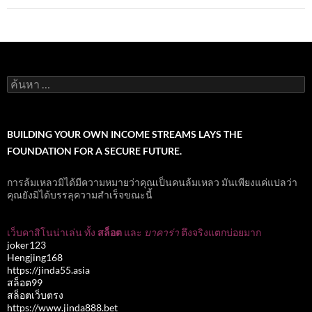
ค้นหา
สำหรับ:
BUILDING YOUR OWN INCOME STREAMS LAYS THE
FOUNDATION FOR A SECURE FUTURE.
การล้มเหลวมิได้มีความหมายว่าคุณเป็นคนล้มเหลว มันเพียงแค่แปลว่า
คุณยังมิได้บรรลุความสำเร็จขณะนี้
เว็บคาสิโนน่าเล่น ทั้ง
สล็อต
และ
บาคาร่า
ตึงจริงแตกบ่อยมาก
joker123
Hengjing168
https://jinda55.asia
สล็อต99
สล็อตเว็บตรง
https://www.jinda888.bet