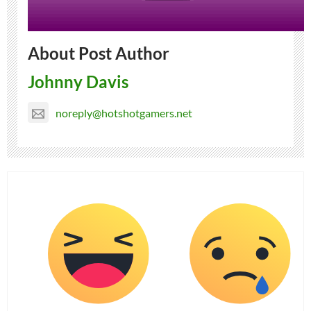
About Post Author
Johnny Davis
noreply@hotshotgamers.net