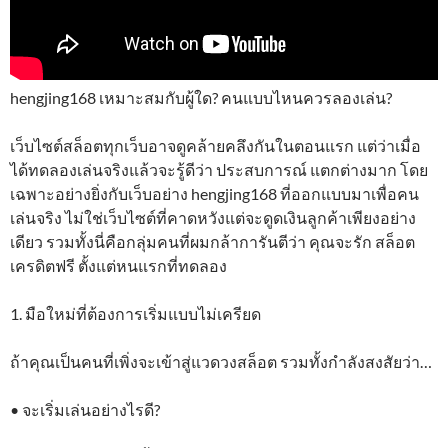
hengjing168 เหมาะสมกับผู้ใด? คนแบบไหนควรลองเล่น?
เว็บไซต์สล็อตทุกเว็บอาจดูคล้ายคลึงกันในตอนแรก แต่ว่าเมื่อ
ได้ทดลองเล่นจริงแล้วจะรู้ดีว่า ประสบการณ์ แตกต่างมาก โดย
เฉพาะอย่างยิ่งกับเว็บอย่าง hengjing168 ที่ออกแบบมาเพื่อคน
เล่นจริง ไม่ใช่เว็บไซต์ที่คาดหวังแต่จะดูดเงินลูกค้าเพียงอย่าง
เดียว รวมทั้งนี่คือกลุ่มคนที่ผมกล้าการันตีว่า คุณจะรัก สล็อต
เครดิตฟรี ตั้งแต่หนแรกที่ทดลอง
1. มือใหม่ที่ต้องการเริ่มแบบไม่เครียด
ถ้าคุณเป็นคนที่เพิ่งจะเข้าสู่แวดวงสล็อต รวมทั้งกำลังสงสัยว่า…
• จะเริ่มเล่นอย่างไรดี?