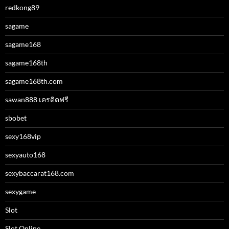
redkong89
sagame
sagame168
sagame168th
sagame168th.com
sawan888 เครดิตฟรี
sbobet
sexy168vip
sexyauto168
sexybaccarat168.com
sexygame
Slot
Slot Online