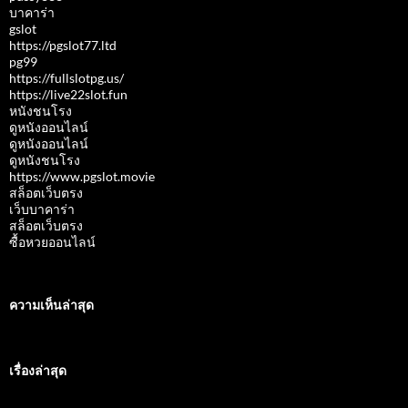
บาคาร่า
gslot
https://pgslot77.ltd
pg99
https://fullslotpg.us/
https://live22slot.fun
หนังชนโรง
ดูหนังออนไลน์
ดูหนังออนไลน์
ดูหนังชนโรง
https://www.pgslot.movie
สล็อตเว็บตรง
เว็บบาคาร่า
สล็อตเว็บตรง
ซื้อหวยออนไลน์
ความเห็นล่าสุด
เรื่องล่าสุด