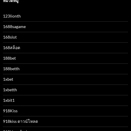
หมวดหมู่
123lionth
1688sagame
168slot
168สล็อต
188bet
188betth
1xbet
1xbetth
1xbit1
918Kiss
918kiss ดาวน์โหลด