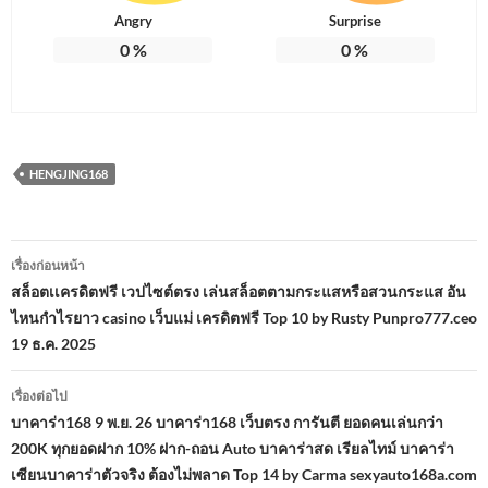
Angry
Surprise
0
%
0
%
HENGJING168
เมนู
เรื่องก่อนหน้า
นำทาง
สล็อตเเครดิตฟรี เวปไซต์ตรง เล่นสล็อตตามกระแสหรือสวนกระแส อัน
ไหนกำไรยาว casino เว็บแม่ เครดิตฟรี Top 10 by Rusty Punpro777.ceo
เรื่อง
19 ธ.ค. 2025
เรื่องต่อไป
บาคาร่า168 9 พ.ย. 26 บาคาร่า168 เว็บตรง การันตี ยอดคนเล่นกว่า
200K ทุกยอดฝาก 10% ฝาก-ถอน Auto บาคาร่าสด เรียลไทม์ บาคาร่า
เซียนบาคาร่าตัวจริง ต้องไม่พลาด Top 14 by Carma sexyauto168a.com