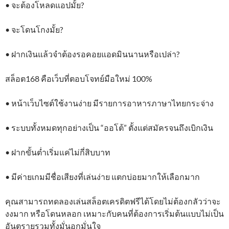
• จะต้องโหลดแอปมั้ย?
• จะโดนโกงมั้ย?
• ฝากเงินแล้วจำต้องรอคอยแอดมินนานหรือเปล่า?
สล็อต168 คือเว็บที่ตอบโจทย์มือใหม่ 100%
• หน้าเว็บไซต์ใช้งานง่าย มีรายการอาหารภาษาไทยกระจ่าง
• ระบบทั้งหมดทุกอย่างเป็น “ออโต้” ตั้งแต่สมัครจนถึงเบิกเงิน
• ฝากขั้นต่ำเริ่มแค่ไม่กี่สิบบาท
• มีค่ายเกมมีชื่อเสียงที่เล่นง่าย แตกบ่อยมากให้เลือกมาก
คุณสามารถทดลองเล่นสล็อตเครดิตฟรีได้โดยไม่ต้องกลัวว่าจะ
งงมาก หรือโดนหลอก เหมาะกับคนที่ต้องการเริ่มต้นแบบไม่เป็น
อันตรายรวมทั้งมั่นอกมั่นใจ