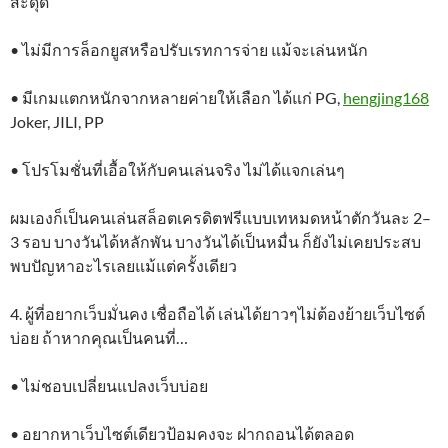
สะดุด
• ไม่มีการล็อกยูสหรือปรับเรทการจ่าย แม้จะเล่นหนัก
• มีเกมแตกหนักจากหลายค่ายให้เลือก ได้แก่ PG,
hengjing168
Joker, JILI, PP
• โปรโมชั่นที่เอื้อให้กับคนเล่นจริง ไม่ได้แจกเล่นๆ
ผมเองก็เป็นคนเล่นสล็อตเครดิตฟรีแบบเทหมดหน้าตักวันละ 2–
3 รอบ บางวันได้หลักพัน บางวันได้เป็นหมื่น ก็ยังไม่เคยประสบ
พบปัญหาอะไรเลยแม้แต่ครั้งเดียว
4. ผู้ที่อยากเว็บมั่นคง เชื่อถือได้ เล่นได้ยาวๆไม่ต้องย้ายเว็บไซต์
บ่อย ถ้าหากคุณเป็นคนที่…
• ไม่ชอบเปลี่ยนแปลงเว็บบ่อย
• อยากหาเว็บไซต์เดียวป้อมคงจะ ฝากถอนได้ตลอด