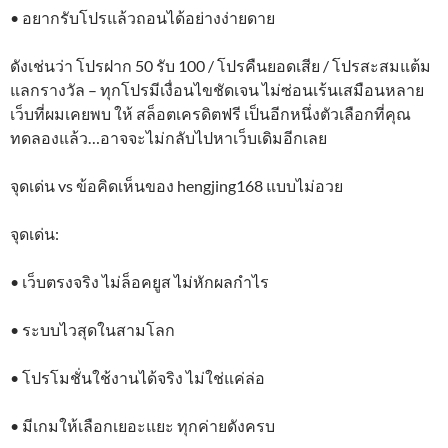
• อยากรับโปรแล้วถอนได้อย่างง่ายดาย
ดังเช่นว่า โปรฝาก 50 รับ 100 / โปรคืนยอดเสีย / โปรสะสมแต้ม
แลกรางวัล – ทุกโปรมีเงื่อนไขชัดเจน ไม่ซ่อนเร้นเสมือนหลาย
เว็บที่ผมเคยพบ ให้ สล็อตเครดิตฟรี เป็นอีกหนึ่งตัวเลือกที่คุณ
ทดลองแล้ว…อาจจะไม่กลับไปหาเว็บเดิมอีกเลย
จุดเด่น vs ข้อคิดเห็นของ hengjing168 แบบไม่อวย
จุดเด่น:
• เว็บตรงจริง ไม่ล็อคยูส ไม่หักผลกำไร
• ระบบไวสุดในสามโลก
• โปรโมชั่นใช้งานได้จริง ไม่ใช่แค่ล่อ
• มีเกมให้เลือกเยอะแยะ ทุกค่ายดังครบ