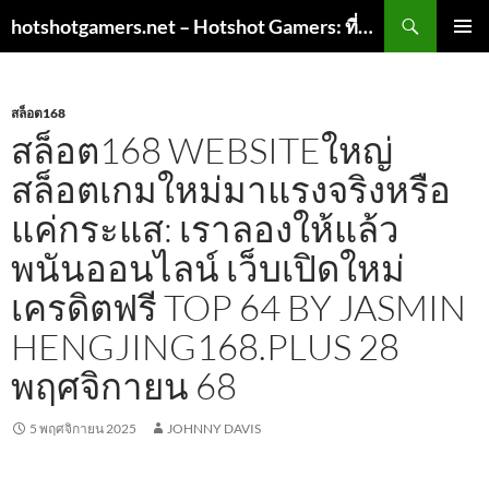
ค้นหา
hotshotgamers.net – Hotshot Gamers: ที่จะเป็นหนึ่งในนักเล่นเกมที่เหนือชั้น
ข้าม
เมนูหลัก
ไป
ยัง
เนื้อหา
สล็อต168
สล็อต168 WEBSITEใหญ่
สล็อตเกมใหม่มาแรงจริงหรือ
แค่กระแส: เราลองให้แล้ว
พนันออนไลน์ เว็บเปิดใหม่
เครดิตฟรี TOP 64 BY JASMIN
HENGJING168.PLUS 28
พฤศจิกายน 68
5 พฤศจิกายน 2025
JOHNNY DAVIS