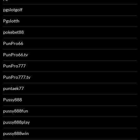
pgslotgolf
Pgslotth
pokebet88
PunPro66
PunPro66.tv
PunPro777
PunPro777.tv
puntaek77
Pussy888
pussy888fun
pussy888play
pussy888win