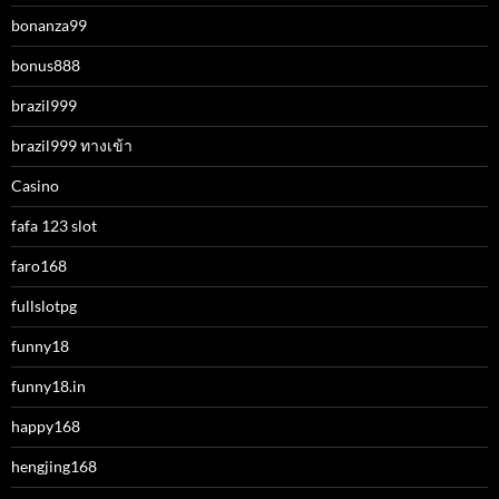
bonanza99
bonus888
brazil999
brazil999 ทางเข้า
Casino
fafa 123 slot
faro168
fullslotpg
funny18
funny18.in
happy168
hengjing168