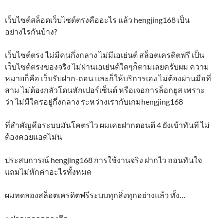
เว็บไซต์สล็อตเว็บไซต์ตรงคืออะไร แล้ว hengjing168 เป็น
อย่างไรกันบ้าง?
เว็บไซต์ตรง ไม่มีคนกึ่งกลาง ไม่มีเอเย่นต์ สล็อตเครดิตฟรี เป็น
เว็บไซต์ตรงของจริง ไม่ผ่านเอเย่นต์ใดๆก็ตามเลยครับผม ความ
หมายก็คือ เว็บรับฝาก-ถอน และก็ให้บริการเอง ไม่ต้องผ่านมือที่
สาม ไม่ต้องกลัวโดนหักเปอร์เซ็นต์ หรือเจอการล็อกยูส เพราะ
ว่า ไม่มีใครอยู่กึ่งกลาง ระหว่างเรากับเกมhengjing168
ที่สำคัญคือระบบมันโคตรไว ผมเคยฝากตอนตี 4 ยังเข้าทันที ไม่
ต้องคอยแอดไม่น
ประสบการณ์ hengjing168 การใช้งานจริง ฝากไว ถอนทันใจ
แถมไม่หักค่าอะไรทั้งหมด
ผมทดลองสล็อตเครดิตฟรีระบบทุกสิ่งทุกอย่างแล้ว ทั้ง…