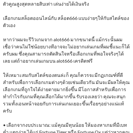
ตัวคูณสูงสุดหลายสิบเท่า เล่นง่ายได้เงินจริง
เลือกเกมสล็อตออนไลน์กับ สล็อต666 แบบง่ายๆให้กับสไตล์ของ
ตัวเอง
หากว่าผมจะรีวิวเกมจาก alot666 มากขนาดนี้ แม้กระนั้นผม
เชื่อว่าคนไม่ใช่น้อยบางทีอาจจะไม่อยากเล่นเกมที่ผมชี้แนะก็ได้
ครับผม ซึ่งคุณสามารถตัดสินใจหรือเลือกเกมที่พอใจจริงๆได้
เลย แต่ถ้าอยากเล่นเกมบน alot666 เครดิตฟรี
ให้เหมาะสมกับสไตล์ของตนล่ะก็ คุณก็ควรจะมีกฏเกณฑ์ที่ดี
สำหรับเพื่อการเลือกเกมต่างๆด้วยเช่นเดียวกัน มันจะมีผลให้คุณ
เลือกเกมที่ถูกใจได้ง่ายดายมากยิ่งขึ้น มีโอกาสสำหรับเพื่อการ
ทำกำไรกับเกมที่คุณเลือกได้มากขึ้น รับรองเลยว่า คุณจะสนุก
รวมทั้งเอนหน้าจอยกับการเล่นเกมเยอะขึ้นเรื่อยๆอย่างแน่แท้
ครับ
• เลือกจากงบประมาณ: แม้คุณมีทุนน้อย ให้มองหาเกมที่มีเบท
ต่ำ แตกง่าย ได้แก่ Fortune Tiger หรือ Fortune Ox แต่ว่าหากคุณ