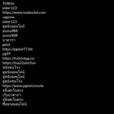
918kiss
joker123
https://www.madoohd.com
sagame
joker123
ดูหนังออนไลน์
pussy888
pussy888
บาคาร่า
gslot
https://pgslot77.ltd
pg99
https://fullslotpg.us/
https://live22slot.fun
หนังชนโรง
ดูหนังออนไลน์
ดูหนังออนไลน์
ดูหนังชนโรง
https://www.pgslot.movie
สล็อตเว็บตรง
เว็บบาคาร่า
สล็อตเว็บตรง
ซื้อหวยออนไลน์