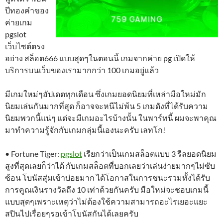
ปีทองคำของ
ค่ายเกม
pgslot
เว็บไซต์ตรง
อย่าง สล็อต666 แบบสุดๆในตอนนี้ เกมจากค่าย pg เปิดให้
บริการบนเว็บของเรามากกว่า 100 เกมอยู่แล้ว
มีเกมใหม่ๆอัปเดตทุกเดือน ซึ่งเกมยอดนิยมที่เหล่ามือใหม่มัก
นิยมเล่นกันมากที่สุด ก็อาจจะหนีไม่พ้น 5 เกมดังที่ได้รับความ
นิยมพวกนี้แน่ๆ แต่จะมีเกมอะไรบ้างนั้น ในพาร์ทนี้ ผมจะพาคุณ
มาทำความรู้จักกับเกมกลุ่มนี้เองนะครับ เลทโก!
• Fortune Tiger:
pgslot
เรียกว่าเป็นเกมสล็อตแบบ 3 รีลยอดนิยม
สูงที่สุดเลยก็ว่าได้ กับเกมสล็อตที่บอกเลยว่าเล่นง่ายมากๆไม่ซับ
ซ้อน โบนัสสุ่มเข้าบ่อยมาก ได้โอกาสในการชนะรวมทั้งได้รับ
การคูณเงินรางวัลถึง 10 เท่าด้วยกันครับ มือใหม่จะชอบเกมนี้
แบบสุดๆเพราะเหตุว่าไม่ต้องใช้ความสามารถอะไรเยอะแยะ
สปินไปเรื่อยๆรอเข้าโบนัสกันได้เลยครับ