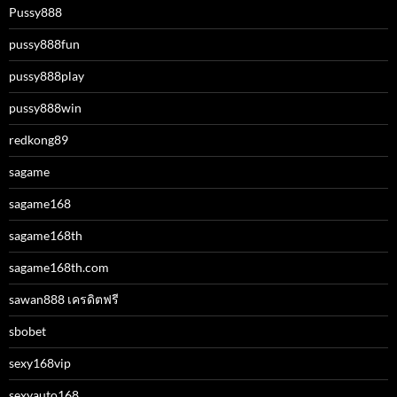
Pussy888
pussy888fun
pussy888play
pussy888win
redkong89
sagame
sagame168
sagame168th
sagame168th.com
sawan888 เครดิตฟรี
sbobet
sexy168vip
sexyauto168