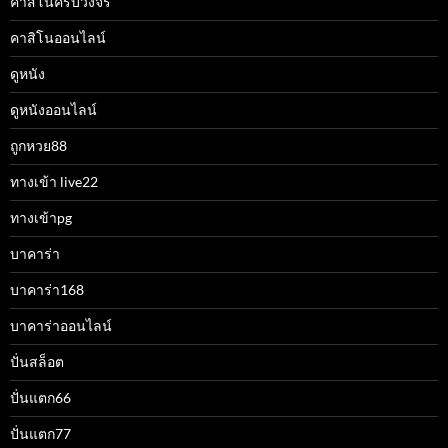
คาสิโนครบวงจร
คาสิโนออนไลน์
ดูหนัง
ดูหนังออนไลน์
ถูกหวย88
ทางเข้า live22
ทางเข้าpg
บาคาร่า
บาคาร่า168
บาคาร่าออนไลน์
ปั่นสล็อต
ปั่นแตก66
ปั่นแตก77