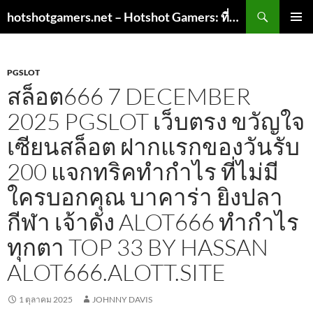
ค้นหา
hotshotgamers.net – Hotshot Gamers: ที่จะเป็นหนึ่งในนักเล่นเกมที่เหนือชั้น
ข้าม
เมนูหลัก
ไป
ยัง
เนื้อหา
PGSLOT
สล็อต666 7 DECEMBER
2025 PGSLOT เว็บตรง ขวัญใจ
เซียนสล็อต ฝากแรกของวันรับ
200 แจกทริคทำกำไร ที่ไม่มี
ใครบอกคุณ บาคาร่า ยิงปลา
กีฬา เจ้าดัง ALOT666 ทำกำไร
ทุกตา TOP 33 BY HASSAN
ALOT666.ALOTT.SITE
1 ตุลาคม 2025
JOHNNY DAVIS