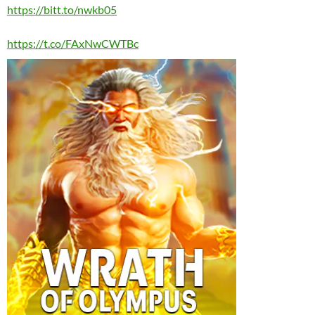
https://bitt.to/nwkb05
https://t.co/FAxNwCWTBc