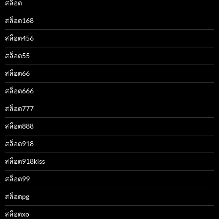
สล็อต
สล็อต168
สล็อต456
สล็อต55
สล็อต66
สล็อต666
สล็อต777
สล็อต888
สล็อต918
สล็อต918kiss
สล็อต99
สล็อตpg
สล็อตxo