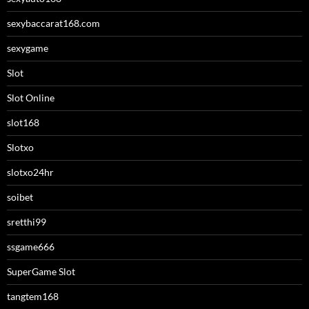
sexybaccarat168.com
sexygame
Slot
Slot Online
slot168
Slotxo
slotxo24hr
soibet
sretthi99
ssgame666
SuperGame Slot
tangtem168