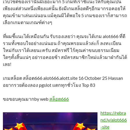
เว็บไซต์ของเรานั้นมีเยอะมาก 5 เกมที่เราชี้แนะให้กับคุณเป็น
เพียงแต่ส่วนหนึ่งเพียงแค่นั้น ยังมีเกมสล็อตดีๆอีกมากรอคอยให้
คุณเข้ามาเล่นแน่นอน แม้คุณมิได้พอใจ 5 เกมของเราก็สามารถ
เลือกเกมตามเกณฑ์ต่างๆ
ที่ผมชี้แนะได้เหมือนกัน รับรองเลยว่า คุณจะได้เกม alot666 ที่ดี
รวมทั้งชอบใจอย่างแน่นอน ถ้าคุณพรอมแล้วล่ะก็ ลงทะเบียน
ใหม่กับเราได้เลยนะครับ สมัครฟรี ไร้คุณค่าขนบธรรมเนียม
ใดๆทั้งสิ้นแน่ๆ อย่ารอคอยช้า สมัครสมาชิกใหม่แล้วมาฝ่ากันได้
เลย!
เกมสล็อต สล็อต666 alot666.alott.site 16 October 25 Hassan
อยากรวยต้องลอง pgslot แตกทุกชั่วโมง Top 83
ขอขอบคุณมากby web
สล็อต666
https://rebra
nd.ly/alot666
-site