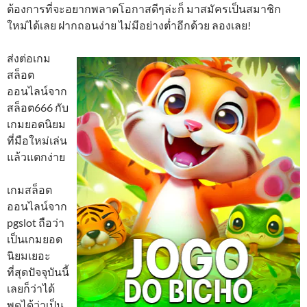
ต้องการที่จะอยากพลาดโอกาสดีๆล่ะก็ มาสมัครเป็นสมาชิก
ใหม่ได้เลย ฝากถอนง่าย ไม่มีอย่างต่ำอีกด้วย ลองเลย!
ส่งต่อเกม
สล็อต
ออนไลน์จาก
สล็อต666 กับ
เกมยอดนิยม
ที่มือใหม่เล่น
แล้วแตกง่าย
เกมสล็อต
ออนไลน์จาก
pgslot ถือว่า
เป็นเกมยอด
นิยมเยอะ
ที่สุดปัจจุบันนี้
เลยก็ว่าได้
พูดได้ว่าเป็น