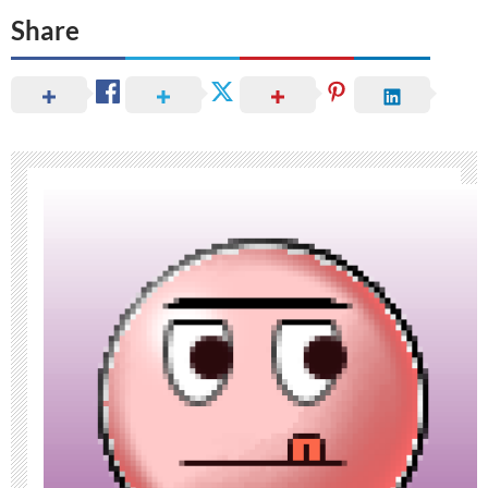
Share