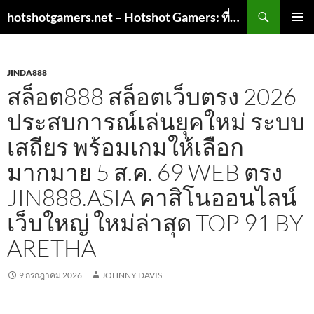
ค้นหา
hotshotgamers.net – Hotshot Gamers: ที่จะเป็นหนึ่งในนักเล่นเกมที่เหนือชั้น
ข้าม
เมนูหลัก
ไป
ยัง
เนื้อหา
JINDA888
สล็อต888 สล็อตเว็บตรง 2026
ประสบการณ์เล่นยุคใหม่ ระบบ
เสถียร พร้อมเกมให้เลือก
มากมาย 5 ส.ค. 69 WEB ตรง
JIN888.ASIA คาสิโนออนไลน์
เว็บใหญ่ ใหม่ล่าสุด TOP 91 BY
ARETHA
9 กรกฎาคม 2026
JOHNNY DAVIS