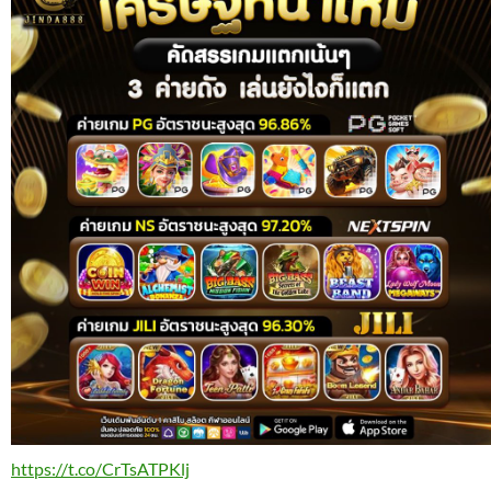
https://t.co/CrTsATPKlj