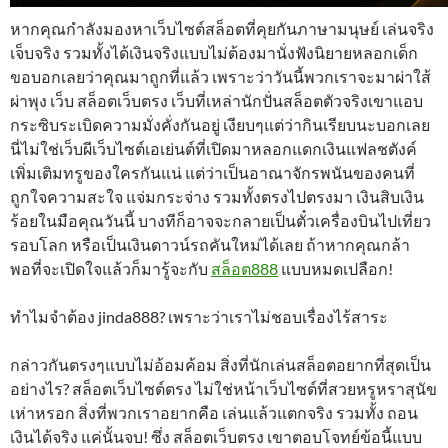
หากคุณกำลังมองหาเว็บไซต์สล็อตที่คุยกันภาษามนุษย์ เล่นจริง
เจ็บจริง รวมทั้งได้เงินจริงแบบไม่ต้องมานั่งฟังนิยายหลอกเด็ก
ขอบอกเลยว่าคุณมาถูกที่แล้ว เพราะว่าวันนี้พวกเราจะมาผ่าใส้
ผ่าพุง เว็บ สล็อตเว็บตรง เว็บที่เหล่านักปั่นสล็อตตัวจริงเขาแอบ
กระซิบระเบิดความมั่งคั่งกันอยู่ เงียบๆแต่ว่ากินเรียบนะบอกเลย
นี่ไม่ใช่เว็บผีเว็บไซต์เอเย่นต์ที่เปิดมาหลอกแดกเงินแฟลชตังค์
เพิ่มเติมทรูของใครกันแน่ แต่ว่าเป็นอาณาจักรพนันของคนที่
ถูกใจความสะใจ แจ่มกระจ่าง รวมทั้งตรงไปตรงมา เงินสิบเงิน
ร้อยในมือคุณวันนี้ บางทีก็อาจจะกลายเป็นตั๋วเครื่องบินไปเที่ยว
รอบโลก หรือเป็นเงินดาวน์รถคันใหม่ได้เลย ถ้าหากคุณกล้า
พอที่จะเปิดใจแล้วก็มารู้จะกับ
สล็อต888
แบบหมดเปลือก!
ทำไมจำต้อง jinda888? เพราะว่าเราไม่ชอบเรื่องไร้สาระ
กล่าวกันตรงๆแบบไม่อ้อมค้อม สิ่งที่นักเล่นสล็อตอยากที่สุดเป็น
อย่างไร? สล็อตเว็บไซต์ตรง ไม่ใช่หน้าเว็บไซต์ที่สวยหรูหราสุนัข
เห่าหรอก สิ่งที่พวกเราอยากคือ เล่นแล้วแตกจริง รวมทั้ง ถอน
เงินได้จริง แค่นั้นจบ! ซึ่ง สล็อตเว็บตรง เขาตอบโจทย์ข้อนี้แบบ