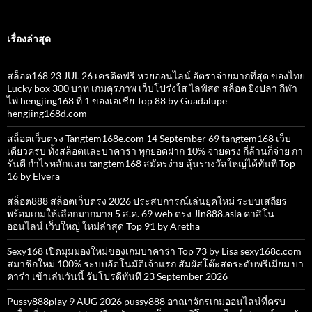
เรื่องล่าสุด
สล็อต168 23 JUL 26 เครดิตฟรี หวยออนไลน์ อัตราจ่ายมากที่สุด ของไทย
Lucky box 300 บาท เกมคุรภาพ เว็บโปร่งใส ไลฟ์สด สล็อต ยิงปลา กีฬา
ไพ่ hengjing168 ที่ 1 ของเอเชีย Top 88 by Guadalupe
hengjing168d.com
สล็อตเว็บตรง Tangtem168e.com 14 September 69 tangtem168 เว็บ
เดียวครบ ทั้งสล็อตและบาคาร่า ทุกยอดฝาก 10% จ่ายตรง กี่ล้านก็จ่าย กา
รันตี กำไรหลักแสน tangtem168 สมัครง่าย ลุ้นรางวัลใหญ่ได้ทันที Top
16 by Elvera
สล็อต888 สล็อตเว็บตรง 2026 ประสบการณ์เล่นยุคใหม่ ระบบเสถียร
พร้อมเกมให้เลือกมากมาย 5 ส.ค. 69 web ตรง Jin888.asia คาสิโน
ออนไลน์ เว็บใหญ่ ใหม่ล่าสุด Top 91 by Aretha
Sexy168 เปิดมุมมองใหม่ของเกมบาคาร่า Top 73 by Lisa sexy168c.com
สมาชิกใหม่ 100% ระบบอัตโนมัติเจ้าแรก สัมผัสโต๊ะสดระดับพรีเมียม บา
คาร่า เข้าเล่นวันนี้ รับโปรดีทันที 23 September 2026
Pussy888play 9 AUG 2026 pussy888 อาณาจักรเกมออนไลน์ที่ครบ