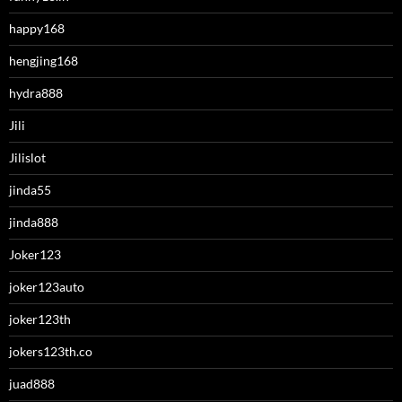
happy168
hengjing168
hydra888
Jili
Jilislot
jinda55
jinda888
Joker123
joker123auto
joker123th
jokers123th.co
juad888