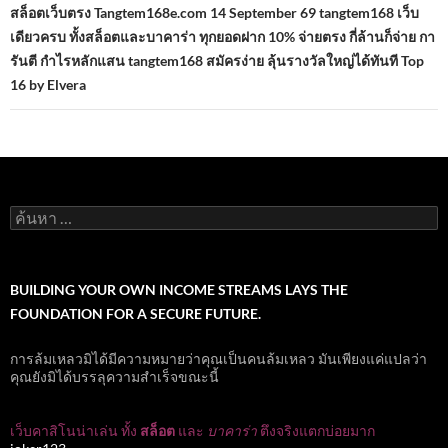
สล็อตเว็บตรง Tangtem168e.com 14 September 69 tangtem168 เว็บ
เดียวครบ ทั้งสล็อตและบาคาร่า ทุกยอดฝาก 10% จ่ายตรง กี่ล้านก็จ่าย กา
รันตี กำไรหลักแสน tangtem168 สมัครง่าย ลุ้นรางวัลใหญ่ได้ทันที Top
16 by Elvera
ค้นหา
สำหรับ:
BUILDING YOUR OWN INCOME STREAMS LAYS THE
FOUNDATION FOR A SECURE FUTURE.
การล้มเหลวมิได้มีความหมายว่าคุณเป็นคนล้มเหลว มันเพียงแค่แปลว่า
คุณยังมิได้บรรลุความสำเร็จขณะนี้
เว็บคาสิโนน่าเล่น ทั้ง
สล็อต
และ
บาคาร่า
ตึงจริงแตกบ่อยมาก