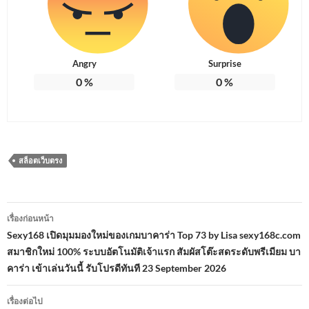
Angry
Surprise
0
%
0
%
สล็อตเว็บตรง
เมนู
เรื่องก่อนหน้า
นำทาง
Sexy168 เปิดมุมมองใหม่ของเกมบาคาร่า Top 73 by Lisa sexy168c.com
สมาชิกใหม่ 100% ระบบอัตโนมัติเจ้าแรก สัมผัสโต๊ะสดระดับพรีเมียม บา
เรื่อง
คาร่า เข้าเล่นวันนี้ รับโปรดีทันที 23 September 2026
เรื่องต่อไป