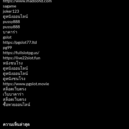
https://www.madoohd.com
sagame
joker123
ดูหนังออนไลน์
pussy888
pussy888
บาคาร่า
gslot
https://pgslot77.ltd
pg99
https://fullslotpg.us/
https://live22slot.fun
หนังชนโรง
ดูหนังออนไลน์
ดูหนังออนไลน์
ดูหนังชนโรง
https://www.pgslot.movie
สล็อตเว็บตรง
เว็บบาคาร่า
สล็อตเว็บตรง
ซื้อหวยออนไลน์
ความเห็นล่าสุด