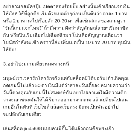
อย่าลามกสมัครปุ๊บ เบตตาสองร้อยปั๊บ อย่างนั้นเค้าเรียกแจกเงิน
ให้เว็บ! วิธีที่ถูกคือ เริ่มด้วยเบตต่ำๆก่อน เป็นต้นว่า ตาละ 1 บาท
หรือ 2 บาท กดไปเรื่อยสัก 20-30 ตา เพื่อเช็กสเกลของเกมดูว่า
“วันนี้เกมแจกไหม?” ถ้ามีความคิดว่าสัญลักษณ์สวยๆเริ่มมาชิด
กัน ฟรีสปินเริ่มเฉียดไปเฉียดฉิวมา โน่นคือสัญญาณเตือนว่า
โบนัสกำลังจะเข้า คราวนี้ล่ะ เพิ่มเบตเป็น 10 บาท 20 บาท ทุบมัน
ให้ยับ!
3. อย่าไปงมเกมเดียวหมดทางหนี
มนุษย์เราเวลารักใครรักจริง แต่กับสล็อตมิได้ขอรับ! ถ้าเกิดคุณ
กดเกมนี้ไปแล้ว 50 ตา เงินมีแต่ว่าสาละวันเตี้ยลง หมายความว่า
วันนี้ดวงคุณกับเกมนี้ไม่สมดงษ์กัน อย่าไปเอาแต่ใจมีความคิด
ว่าจะเอาชนะมันให้ได้ รีบกดออกมาจากเกม แล้วเปลี่ยนไปเล่น
เกมอื่นในทันที เว็บไซต์ สล็อตเว็บตรง มีเกมเป็นพัน อย่าไป
จมปลักกับเกมเดียว
เล่นสล็อต jinda888 แบบคนมีกึ๋น ได้แล้วถอนคือพระเจ้า