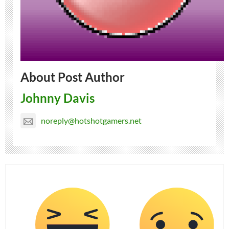
About Post Author
Johnny Davis
noreply@hotshotgamers.net