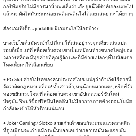
กอริทึมจริง ไม่มีการมานั่งเพ่งเล็งว่า เอ๊ะ ยูสนี้ได้ตังค์เยอะแยะไป
แล้วนะ ตัดไฟมันซะหน่อย เพลิดเพลินใจได้เลย เล่นยาวๆได้ยาวๆ
ส่องเกมทีเด็ด… jinda888 มีเกมอะไรให้กดบ้าง?
บางเว็บไซต์สมัครเข้าไป มีเกมให้เล่นอยู่กระจุกเดียว เล่นแปด
รอบก็เบื่อ แต่ที่ สล็อตเว็บตรง เขาเป็นเหมือนห้างขนาดใหญ่ของ
วงการสล็อต มีทุกค่ายที่คุณรู้จัก และก็มีค่ายแปลกๆที่โบนัสแตก
โหดเหี้ยมๆให้เลือกเพียบ
• PG Slot ค่ายโปรดของคนประเทศไทย: แน่ๆว่าถ้าเกิดไร้ค่ายนี้
จัดว่าผิดกฎหมายสล็อต! ทั้ง สาวถ้ำ, หนูน้อยหมวกแดง, หรือพี่วัว
ทองขยันกระโจน ที่ สล็อตเว็บตรง เขาอัปเดตเวอร์ชันใหม่
ปัจจุบัน ฟีพบร์ซื้อฟรีสปินไหลลื่น ไม่มีอาการภาพค้างตอนโบนัส
กำลังจะเข้าให้หัวร้อนแน่นอน
• Joker Gaming / Slotxo สายเก๋าเค้าชอบกัน: เกมแนวคลาสสิก
ที่ดูเหมือนจะเก่า แม้กระนั้นบอกเลยว่าเวลาบทมันจะแจก มัน