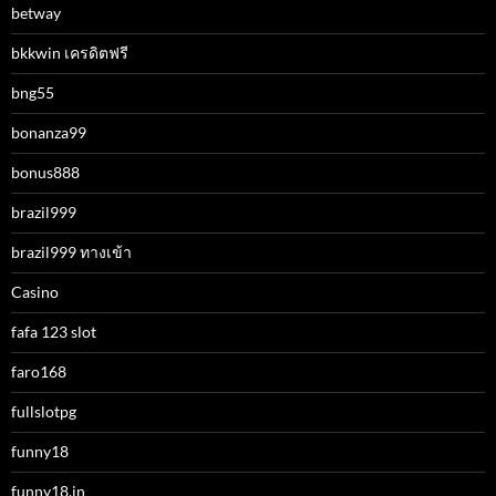
betway
bkkwin เครดิตฟรี
bng55
bonanza99
bonus888
brazil999
brazil999 ทางเข้า
Casino
fafa 123 slot
faro168
fullslotpg
funny18
funny18.in