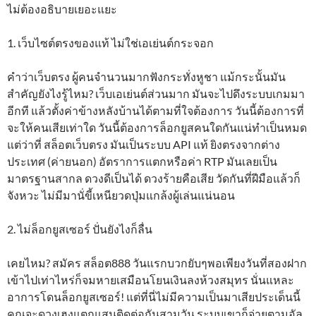
ไม่ต้องอธิบายเยอะแยะ
1. เว็บไซต์ตรงของแท้ ไม่ใช่เอเย่นต์กระจอก
คำว่าเว็บตรง ผู้คนจำนวนมากฟังกระทั่งหูชา แม้กระนั้นมัน
สำคัญยังไงรู้ไหม? เว็บเอเย่นต์ส่วนมาก มันจะไปดึงระบบเกมมา
อีกที แล้วตั้งค่าข้างหลังบ้านได้ตามที่ใจต้องการ วันนี้ต้องการที่
จะให้คนเสียเท่าใด วันนี้ต้องการล็อกยูสคนใดกันแน่ทำเป็นหมด
แต่ว่าที่ สล็อตเว็บตรง มันเป็นระบบ API แท้ ยิงตรงจากต่าง
ประเทศ (ค่ายนอก) อัตราการแตกหรือค่า RTP มันเลยเป็น
มาตรฐานสากล ดวงดีเป็นได้ ดวงร้ายคือเสีย วัดกันที่ฝีมือแล้วก็
จังหวะ ไม่มีมานั่ขี้เหนียวดปุ่มแกล้งผู้เล่นแน่นอน
2. ไม่ล็อกยูสเซอร์ ปั่นยังไงก็ลื่น
เคยไหม? สมัคร สล็อต888 วันแรกบวกยับๆพอเพียงวันที่สองฝาก
เข้าไปเท่าไหร่ก็จมหายเสมือนโยนเงินลงห้วงสมุทร นั่นแหละ
อาการโดนล็อกยูสเซอร์! แต่ที่นี่ไม่มีความเป็นมาเสียประเด็นนี้
คุณจะดวงเฮงแตกแสนติดต่อกันสามวัน ระบบเขาก็จ่ายตามอัล