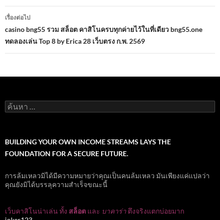
เรื่องต่อไป
casino bng55 รวม สล็อต คาสิโนครบทุกค่ายไว้ในที่เดียว bng55.one
ทดลองเล่น Top 8 by Erica 28 เว็บตรง ก.พ. 2569
ค้นหา
สำหรับ:
BUILDING YOUR OWN INCOME STREAMS LAYS THE
FOUNDATION FOR A SECURE FUTURE.
การล้มเหลวมิได้มีความหมายว่าคุณเป็นคนล้มเหลว มันเพียงแค่แปลว่า
คุณยังมิได้บรรลุความสำเร็จขณะนี้
เว็บคาสิโนน่าเล่น ทั้ง
สล็อต
และ
บาคาร่า
ตึงจริงแตกบ่อยมาก
joker123