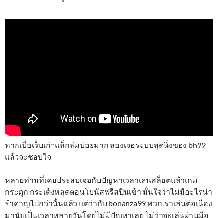
หากเบื่อเว็บเก่าแล็กล่มบ่อยมาก ลองเจอระบบสุดนิ่งของ bh99
แล้วจะชอบใจ
หลายท่านที่เคยประสบเจอกับปัญหาเวลาเล่นสล็อตแล้วเกม
กระตุก กระเด้งหลุดตอนโบนัสฟรีสปินเข้า มั่นใจว่าไม่มีอะไรน่า
รำคาญไปกว่านั้นแล้ว แต่ว่ากับ bonanza99 พวกเราเล่นต่อเนื่อง
มานับเป็นเวลาหลายวันโดยไม่มีปัญหาเลย ไม่ว่าจะเล่นผ่านมือ