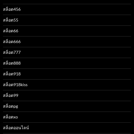
สล็อต456
สล็อต55
สล็อต66
สล็อต666
สล็อต777
สล็อต888
สล็อต918
สล็อต918kiss
สล็อต99
สล็อตpg
สล็อตxo
สล็อตออนไลน์