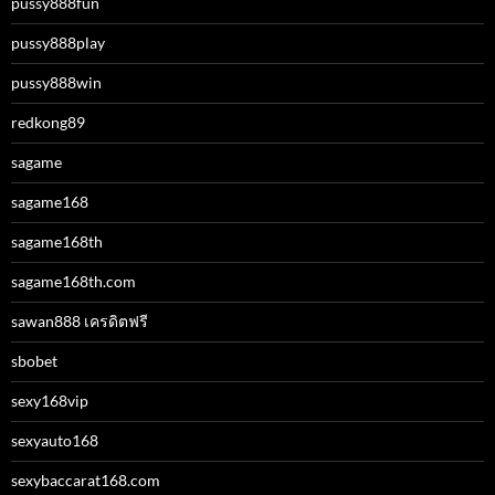
pussy888fun
pussy888play
pussy888win
redkong89
sagame
sagame168
sagame168th
sagame168th.com
sawan888 เครดิตฟรี
sbobet
sexy168vip
sexyauto168
sexybaccarat168.com