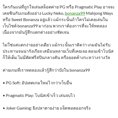
ใครกันแน่ที่ถูกใจเล่นสล็อตค่าย PG หรือ Pragmatic Play อาจจะ
เคยชินกับเกมดังอย่าง Lucky Neko,
bonanza99
Mahjong Ways
หรือ Sweet Bonanza อยู่แล้ว แม้กระนั้นถ้าใครไม่เคยเล่นใน
เว็บไซต์ bonanza99 มาก่อน พวกเราต้องการที่จะให้ทดลอง
เนื่องจากมันรู้สึกแตกต่างอย่างชัดเจน
ไม่ใช่แค่แตกง่ายอย่างเดียว แม้กระนั้นเราคิดว่า เกมมันไม่รับ
ประทานจนน่ารังเกียจ เสมือนหลายเว็บที่เคยเจอ ตอนเข้าโบนัส
ก็ให้เต็ม ไม่มีตัดฟรีสปินกลางคัน หรือยอดค้างระหว่างรางวัล
ค่ายเกมที่เราทดลองแล้วรู้สึกว่าปังใน bonanza99
• PG Soft: อัปเดตเกมใหม่ไวกว่าเว็บอื่น
• Pragmatic Play: โบนัสเข้าเร็ว เล่นจบไว
• Joker Gaming: ยิงปลาตายง่าย แจ็คพอตออกจริง