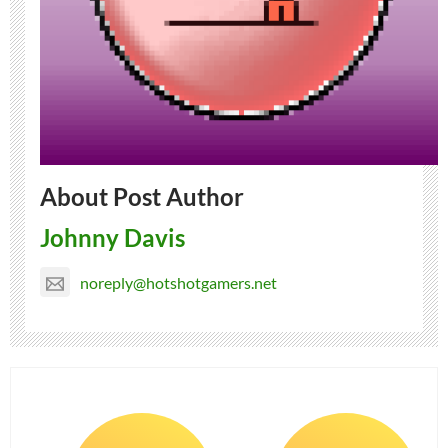
About Post Author
Johnny Davis
noreply@hotshotgamers.net