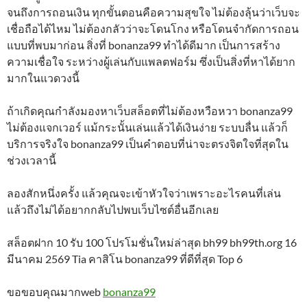
จนถึงการถอนเงิน ทุกขั้นตอนคือความสุขใจ ไม่ต้องลุ้นว่าเว็บจะ
เชื่อถือได้ไหม ไม่ต้องกลัวว่าจะโดนโกง หรือโดนจำกัดการถอน
แบบที่พบมาก่อน สิ่งที่ bonanza99 ทำได้ดีมาก เป็นการสร้าง
ความเชื่อใจ ระหว่างผู้เล่นกับแพลตฟอร์ม ซึ่งเป็นสิ่งที่หาได้ยาก
มากในแวดวงนี้
ถ้าเกิดคุณกำลังมองหาเว็บสล็อตที่ไม่ต้องหวือหวา bonanza99
ไม่ต้องแจกเวอร์ แม้กระนั้นเล่นแล้วได้เงินง่าย ระบบลื่น แล้วก็
บริการจริงใจ bonanza99 เป็นคำตอบที่น่าจะตรงจิตใจที่สุดใน
ช่วงเวลานี้
ลองสักหนึ่งครั้ง แล้วคุณจะเข้าหัวใจว่าเพราะอะไรคนที่เล่น
แล้วถึงไม่ได้อยากกลับไปพบเว็บไซต์อื่นอีกเลย
สล็อตฝาก 10 รับ 100 โปรโมชั่นใหม่ล่าสุด bh99 bh99th.org 16
มีนาคม 2569 Tia คาสิโน bonanza99 ที่ดีที่สุด Top 6
ขอขอบคุณมากweb
bonanza99