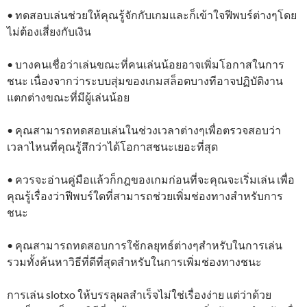
• ทดสอบเล่นช่วยให้คุณรู้จักกับเกมและก็เข้าใจฟีพบร์ต่างๆโดย
ไม่ต้องเสี่ยงกับเงิน
• บางคนเชื่อว่าเล่นขณะที่คนเล่นน้อยอาจเพิ่มโอกาสในการ
ชนะ เนื่องจากว่าระบบสุ่มของเกมสล็อตบางทีอาจปฏิบัติงาน
แตกต่างขณะที่มีผู้เล่นน้อย
• คุณสามารถทดสอบเล่นในช่วงเวลาต่างๆเพื่อตรวจสอบว่า
เวลาไหนที่คุณรู้สึกว่าได้โอกาสชนะเยอะที่สุด
• ควรจะอ่านคู่มือแล้วก็กฎของเกมก่อนที่จะคุณจะเริ่มเล่น เพื่อ
คุณรู้เรื่องว่าฟีพบร์ใดที่สามารถช่วยเพิ่มช่องทางสำหรับการ
ชนะ
• คุณสามารถทดสอบการใช้กลยุทธ์ต่างๆสำหรับในการเล่น
รวมทั้งค้นหาวิธีที่ดีที่สุดสำหรับในการเพิ่มช่องทางชนะ
การเล่น slotxo ให้บรรลุผลสำเร็จไม่ใช่เรื่องง่าย แต่ว่าด้วย