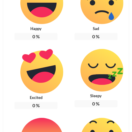
Happy
Sad
0
%
0
%
Sleepy
Excited
0
%
0
%