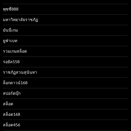
พุซซี่888
มหาวิทยาลัยราชภัฏ
มันนี่เกม
ยูฟ่าเบท
รวมเกมสล็อต
รอยัล558
ราชภัฏสวนสุนันทา
ล็อกดาวน์168
สปอร์ตบุ๊ก
สล็อต
สล็อต168
สล็อต456