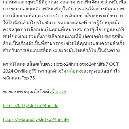
กลเม็ดและก็ยุทธวิธีที่ถูกต้อง คุณสามารถเพิ่มจังหวะสำหรับเพื่อ
การชนะและก็เพลิดเพลินเจริญใจกับการเล่นได้อย่างมีคุณภาพ
การเลือกเกมที่สมควร การจัดการเงินอย่างมีระบบระเบียบ การ
ใช้โบนัสแล้วก็โปรโมชั่น การทดลองเล่นฟรี การรู้จักหยุดเมื่อ
ควรหยุด การเลือกเล่นในตอนที่เหมาะสม การรู้เรื่องกฎและก็ฟี
พบร์ของเกม รวมทั้งการเลือกเล่นเกมที่มีแจ็คพอตโปรเกรสซีฟ
ล้วนเป็นเรื่องจำเป็นที่สามารถจะช่วยให้คุณประสบความสำเร็จ
สำหรับการเล่นเกมสล็อต xo อย่างมั่นใจแล้วก็ไม่เป็นอันตราย
ดาวน์โหลด สล็อตเว็บตรง slotxo24hr slotxo24hr.life 7 OCT
2024 Orville ดูรีวิวจากลูกค้าจริง
สล็อตxo
ลงทุนงบน้อย กำไร
หลักแสน Top 75
ขอขอบพระคุณเว็ปไซต์
สล็อตxo
https://bit.ly/slotxo24hr-life
https://rebrand.ly/slotxo24hr-life