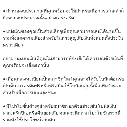
• กำหนดงบประมาณที่คุณพร้อมจะใช้สำหรับเพื่อการเล่นแล้วก็
ยึดตามงบประมาณนั้นอย่างเคร่งครัด
• แบ่งเงินของคุณเป็นส่วนเล็กๆเพื่อคุณสามารถเล่นได้นานขึ้น
รวมทั้งลดความเสี่ยงสำหรับในการสูญเสียเงินทั้งหมดทั้งปวงใน
คราวเดียว
อย่ามานะเล่นเงินที่คุณไม่สามารถที่จะเสียได้ ควรเล่นด้วยเงินที่
คุณพร้อมจะเสี่ยงเท่านั้น
• เมื่อคุณลงทะเบียนเป็นสมาชิกใหม่ คุณอาจได้รับโบนัสต้อนรับ
เป็นต้นว่า เครดิตฟรีหรือฟรีสปิน ใช้โบนัสกลุ่มนี้เพื่อเพิ่มจังหวะ
สำหรับเพื่อการเล่นและชนะ
• มีโปรโมชั่นต่างๆสำหรับสมาชิก ยกตัวอย่างเช่น โบนัสเงิน
ฝาก, ฟรีสปิน, หรือคืนยอดเสีย คุณควรติดตามโปรโมชั่นพวกนี้
รวมทั้งใช้ประโยชน์จากมัน