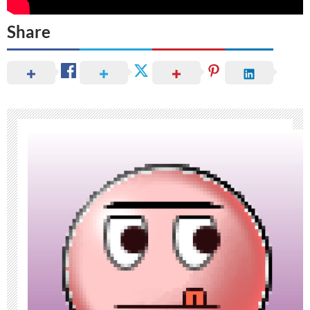
Share