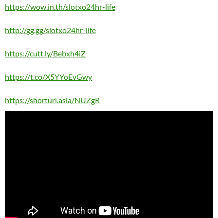
https://wow.in.th/slotxo24hr-life
http://gg.gg/slotxo24hr-life
https://cutt.ly/Bebxh4iZ
https://t.co/X5YYoEvGwy
https://shorturl.asia/NUZgR