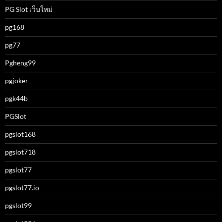
PG Slot เว็บใหม่
pg168
pg77
Pgheng99
pgjoker
pgk44b
PGSlot
pgslot168
pgslot718
pgslot77
pgslot77.io
pgslot99