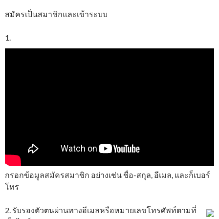
สมัครเป็นสมาชิกและเข้าระบบ
1.
กรอกข้อมูลสมัครสมาชิก อย่างเช่น ชื่อ-สกุล, อีเมล, และก็เบอร์
โทร
2.
รับรองตัวตนผ่านทางอีเมลหรือหมายเลขโทรศัพท์ตามที่