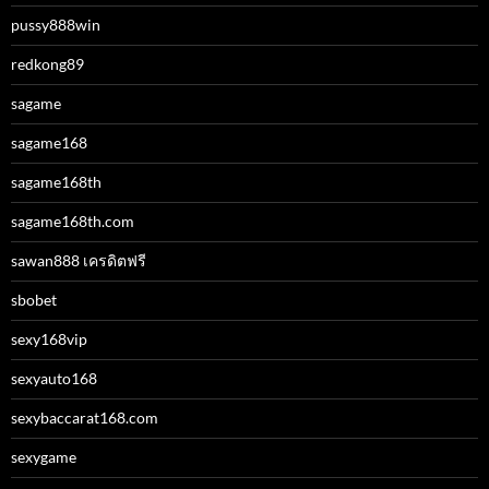
pussy888win
redkong89
sagame
sagame168
sagame168th
sagame168th.com
sawan888 เครดิตฟรี
sbobet
sexy168vip
sexyauto168
sexybaccarat168.com
sexygame