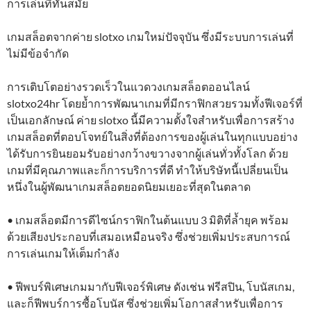
การเล่นที่ทันสมัย
เกมสล็อตจากค่าย slotxo เกมใหม่ปัจจุบัน ซึ่งมีระบบการเล่นที่
ไม่มีข้อจำกัด
การเติบโตอย่างรวดเร็วในแวดวงเกมสล็อตออนไลน์
slotxo24hr โดยย้ำการพัฒนาเกมที่มีกราฟิกสวยรวมทั้งฟีเจอร์ที่
เป็นเอกลักษณ์ ค่าย slotxo นี้มีความตั้งใจสำหรับเพื่อการสร้าง
เกมสล็อตที่ตอบโจทย์ในสิ่งที่ต้องการของผู้เล่นในทุกแบบอย่าง
ได้รับการยินยอมรับอย่างกว้างขวางจากผู้เล่นทั่วทั้งโลก ด้วย
เกมที่มีคุณภาพและก็การบริการที่ดี ทำให้บริษัทนี้เปลี่ยนเป็น
หนึ่งในผู้พัฒนาเกมสล็อตยอดนิยมเยอะที่สุดในตลาด
• เกมสล็อตมีการดีไซน์กราฟิกในต้นแบบ 3 มิติที่ล้ำยุค พร้อม
ด้วยเสียงประกอบที่เสมอเหมือนจริง ซึ่งช่วยเพิ่มประสบการณ์
การเล่นเกมให้เต็มกำลัง
• ฟีพบร์พิเศษเกมมากับฟีเจอร์พิเศษ ดังเช่น ฟรีสปิน, โบนัสเกม,
และก็ฟีพบร์การซื้อโบนัส ซึ่งช่วยเพิ่มโอกาสสำหรับเพื่อการ