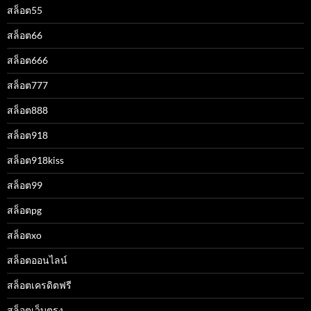
สล็อต55
สล็อต66
สล็อต666
สล็อต777
สล็อต888
สล็อต918
สล็อต918kiss
สล็อต99
สล็อตpg
สล็อตxo
สล็อตออนไลน์
สล็อตเครดิตฟรี
สล็อตเว็บตรง