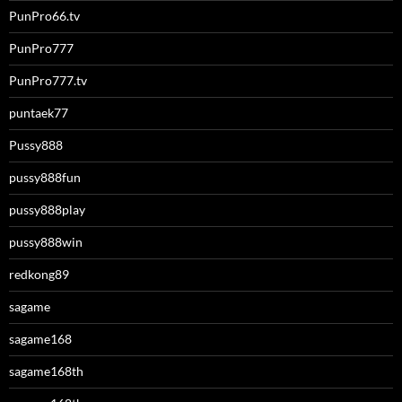
PunPro66.tv
PunPro777
PunPro777.tv
puntaek77
Pussy888
pussy888fun
pussy888play
pussy888win
redkong89
sagame
sagame168
sagame168th