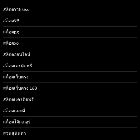
สล็อต918kiss
สล็อต99
สล็อตpg
สล็อตxo
สล็อตออนไลน์
สล็อตเครดิตฟรี
สล็อตเว็บตรง
สล็อตเว็บตรง 168
สล็อตเเครดิตฟรี
สล็อตแตกดี
สล็อตโจ๊กเกอร์
สวนสุนันทา