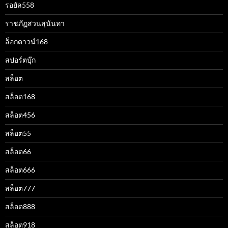
รอยัล558
ราชภัฏสวนสุนันทา
ล็อกดาวน์168
สปอร์ตบุ๊ก
สล็อต
สล็อต168
สล็อต456
สล็อต55
สล็อต66
สล็อต666
สล็อต777
สล็อต888
สล็อต918