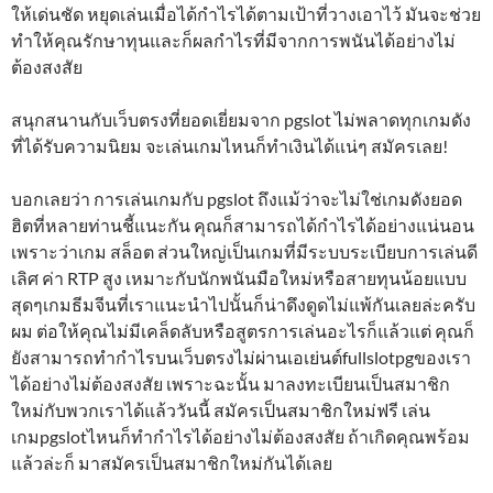
ให้เด่นชัด หยุดเล่นเมื่อได้กำไรได้ตามเป้าที่วางเอาไว้ มันจะช่วย
ทำให้คุณรักษาทุนและก็ผลกำไรที่มีจากการพนันได้อย่างไม่
ต้องสงสัย
สนุกสนานกับเว็บตรงที่ยอดเยี่ยมจาก pgslot ไม่พลาดทุกเกมดัง
ที่ได้รับความนิยม จะเล่นเกมไหนก็ทำเงินได้แน่ๆ สมัครเลย!
บอกเลยว่า การเล่นเกมกับ pgslot ถึงแม้ว่าจะไม่ใช่เกมดังยอด
ฮิตที่หลายท่านชี้แนะกัน คุณก็สามารถได้กำไรได้อย่างแน่นอน
เพราะว่าเกม สล็อต ส่วนใหญ่เป็นเกมที่มีระบบระเบียบการเล่นดี
เลิศ ค่า RTP สูง เหมาะกับนักพนันมือใหม่หรือสายทุนน้อยแบบ
สุดๆเกมธีมจีนที่เราแนะนำไปนั้นก็น่าดึงดูดไม่แพ้กันเลยล่ะครับ
ผม ต่อให้คุณไม่มีเคล็ดลับหรือสูตรการเล่นอะไรก็แล้วแต่ คุณก็
ยังสามารถทำกำไรบนเว็บตรงไม่ผ่านเอเย่นต์fullslotpgของเรา
ได้อย่างไม่ต้องสงสัย เพราะฉะนั้น มาลงทะเบียนเป็นสมาชิก
ใหม่กับพวกเราได้แล้ววันนี้ สมัครเป็นสมาชิกใหม่ฟรี เล่น
เกมpgslotไหนก็ทำกำไรได้อย่างไม่ต้องสงสัย ถ้าเกิดคุณพร้อม
แล้วล่ะก็ มาสมัครเป็นสมาชิกใหม่กันได้เลย