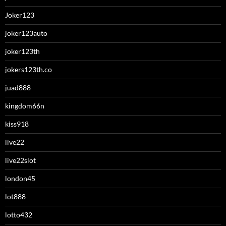
Joker123
joker123auto
joker123th
jokers123th.co
juad888
kingdom66n
kiss918
live22
live22slot
london45
lot888
lotto432