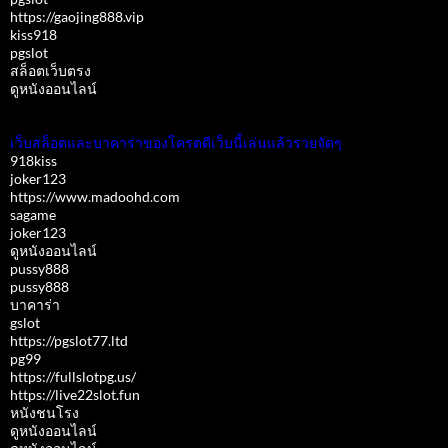
https://gaojing888.vip
kiss918
pgslot
สล็อตเว็บตรง
ดูหนังออนไลน์
เว็บสล็อตและบาคาร่าของโครตดีเว็บนี้เล่นแล้วรวยจัดๆ
918kiss
joker123
https://www.madoohd.com
sagame
joker123
ดูหนังออนไลน์
pussy888
pussy888
บาคาร่า
gslot
https://pgslot77.ltd
pg99
https://fullslotpg.us/
https://live22slot.fun
หนังชนโรง
ดูหนังออนไลน์