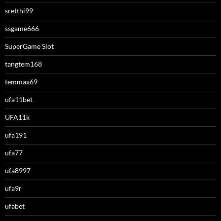
sretthi99
ssgame666
SuperGame Slot
tangtem168
temmax69
ufa11bet
UFA11k
ufa191
ufa77
ufa8997
ufa9r
ufabet