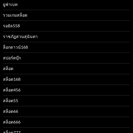
ยูฟ่าเบท
รวมเกมสล็อต
รอยัล558
ราชภัฏสวนสุนันทา
ล็อกดาวน์168
สปอร์ตบุ๊ก
สล็อต
สล็อต168
สล็อต456
สล็อต55
สล็อต66
สล็อต666
สล็อต777