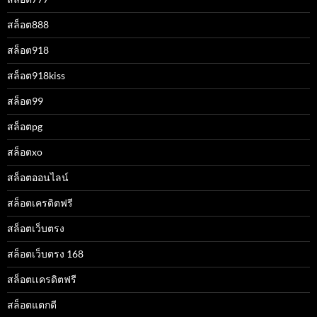
สล็อต888
สล็อต918
สล็อต918kiss
สล็อต99
สล็อตpg
สล็อตxo
สล็อตออนไลน์
สล็อตเครดิตฟรี
สล็อตเว็บตรง
สล็อตเว็บตรง 168
สล็อตเเครดิตฟรี
สล็อตแตกดี