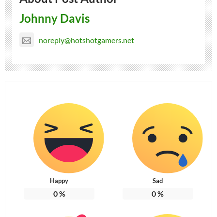
Johnny Davis
noreply@hotshotgamers.net
Happy
Sad
0
%
0
%