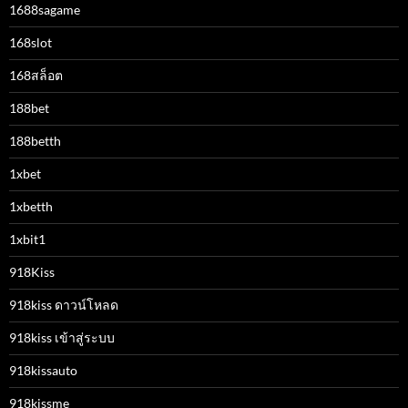
1688sagame
168slot
168สล็อต
188bet
188betth
1xbet
1xbetth
1xbit1
918Kiss
918kiss ดาวน์โหลด
918kiss เข้าสู่ระบบ
918kissauto
918kissme