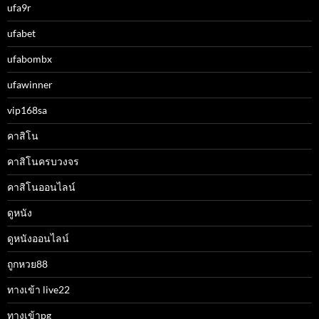
ufa9r
ufabet
ufabombx
ufawinner
vip168sa
คาสิโน
คาสิโนครบวงจร
คาสิโนออนไลน์
ดูหนัง
ดูหนังออนไลน์
ถูกหวย88
ทางเข้า live22
ทางเข้าpg