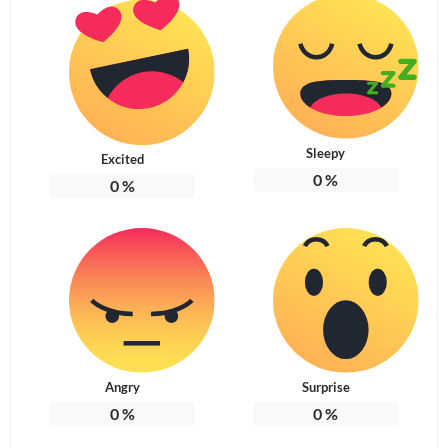
Sleepy
Excited
0
%
0
%
Angry
Surprise
0
%
0
%