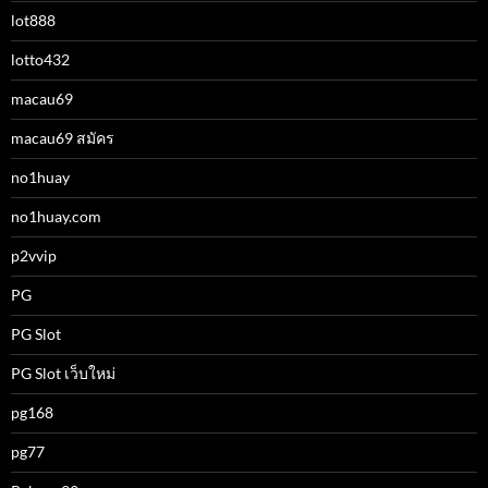
lot888
lotto432
macau69
macau69 สมัคร
no1huay
no1huay.com
p2vvip
PG
PG Slot
PG Slot เว็บใหม่
pg168
pg77