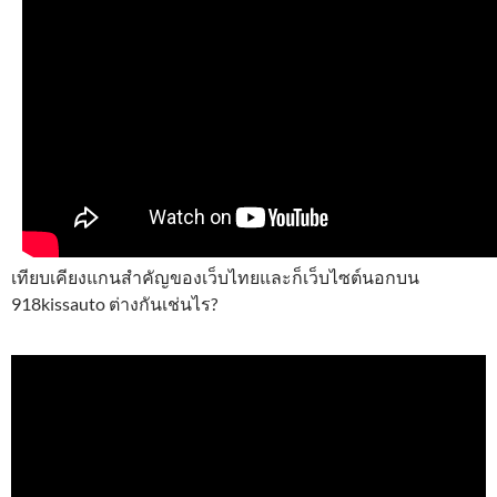
เทียบเคียงแกนสำคัญของเว็บไทยและก็เว็บไซต์นอกบน
918kissauto ต่างกันเช่นไร?