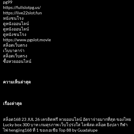
pg99
https://fullslotpg.us/
https://live22slot.fun
หนังชนโรง
ดูหนังออนไลน์
ดูหนังออนไลน์
ดูหนังชนโรง
https://www.pgslot.movie
สล็อตเว็บตรง
เว็บบาคาร่า
สล็อตเว็บตรง
ซื้อหวยออนไลน์
ความเห็นล่าสุด
เรื่องล่าสุด
สล็อต168 23 JUL 26 เครดิตฟรี หวยออนไลน์ อัตราจ่ายมากที่สุด ของไทย
Lucky box 300 บาท เกมคุรภาพ เว็บโปร่งใส ไลฟ์สด สล็อต ยิงปลา กีฬา
ไพ่ hengjing168 ที่ 1 ของเอเชีย Top 88 by Guadalupe