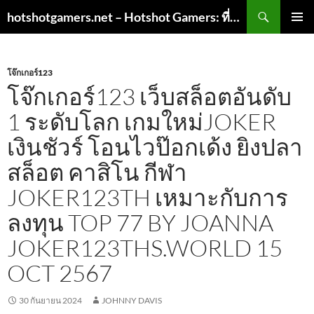
ค้นหา
hotshotgamers.net – Hotshot Gamers: ที่จะเป็นหนึ่งในนักเล่นเกมที่เหนือชั้น
ข้าม
เมนูหลัก
ไป
ยัง
เนื้อหา
โจ๊กเกอร์123
โจ๊กเกอร์123 เว็บสล็อตอันดับ
1 ระดับโลก เกมใหม่JOKER
เงินชัวร์ โอนไวป๊อกเด้ง ยิงปลา
สล็อต คาสิโน กีฬา
JOKER123TH เหมาะกับการ
ลงทุน TOP 77 BY JOANNA
JOKER123THS.WORLD 15
OCT 2567
30 กันยายน 2024
JOHNNY DAVIS