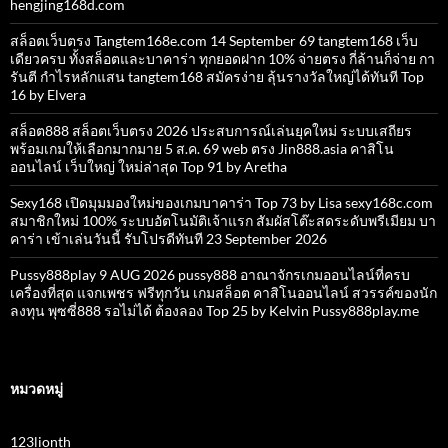
hengjing168d.com
สล็อตเว็บตรง Tangtem168e.com 14 September 69 tangtem168 เว็บ
เดียวครบ ทั้งสล็อตและบาคาร่า ทุกยอดฝาก 10% จ่ายตรง กี่ล้านก็จ่าย กา
รันตี กำไรหลักแสน tangtem168 สมัครง่าย ลุ้นรางวัลใหญ่ได้ทันที Top
16 by Elvera
สล็อต888 สล็อตเว็บตรง 2026 ประสบการณ์เล่นยุคใหม่ ระบบเสถียร
พร้อมเกมให้เลือกมากมาย 5 ส.ค. 69 web ตรง Jin888.asia คาสิโน
ออนไลน์ เว็บใหญ่ ใหม่ล่าสุด Top 91 by Aretha
Sexy168 เปิดมุมมองใหม่ของเกมบาคาร่า Top 73 by Lisa sexy168c.com
สมาชิกใหม่ 100% ระบบอัตโนมัติเจ้าแรก สัมผัสโต๊ะสดระดับพรีเมียม บา
คาร่า เข้าเล่นวันนี้ รับโปรดีทันที 23 September 2026
Pussy888play 9 AUG 2026 pussy888 อาณาจักรเกมออนไลน์ที่ครบ
เครื่องที่สุด แจกเพชร ฟรีทุกวัน เกมสล็อต คาสิโนออนไลน์ สวรรค์ของนัก
ลงทุน พุซซี่888 รอไม่ได้ ต้องลอง Top 25 by Kelvin Pussy888play.me
หมวดหมู่
123lionth