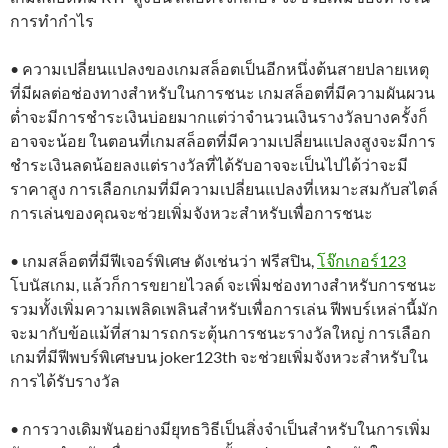
การทำกำไร
• ความเปลี่ยนแปลงของเกมสล็อตเป็นอีกหนึ่งต้นสายปลายเหตุ
ที่มีผลต่อช่องทางสำหรับในการชนะ เกมสล็อตที่มีความผันผวน
ต่ำจะมีการชำระเงินบ่อยมากแต่ว่าจำนวนเงินรางวัลบางครั้งก็
อาจจะน้อย ในตอนที่เกมสล็อตที่มีความเปลี่ยนแปลงสูงจะมีการ
ชำระเงินลดน้อยลงแต่รางวัลที่ได้รับอาจจะเป็นไปได้ว่าจะมี
ราคาสูง การเลือกเกมที่มีความเปลี่ยนแปลงที่เหมาะสมกับสไตล์
การเล่นของคุณจะช่วยเพิ่มจังหวะสำหรับเพื่อการชนะ
• เกมสล็อตที่มีฟีเจอร์พิเศษ ดังเช่นว่า ฟรีสปิน,
โจ๊กเกอร์123
โบนัสเกม, แล้วก็การขยายไวลด์ จะเพิ่มช่องทางสำหรับการชนะ
รวมทั้งเพิ่มความเพลิดเพลินสำหรับเพื่อการเล่น ฟีพบร์เหล่านี้มัก
จะมากับข้อแม้ที่สามารถกระตุ้นการชนะรางวัลใหญ่ การเลือก
เกมที่มีฟีพบร์พิเศษบน joker123th จะช่วยเพิ่มจังหวะสำหรับใน
การได้รับรางวัล
• การวางเดิมพันอย่างมียุทธวิธีเป็นสิ่งจำเป็นสำหรับในการเพิ่ม