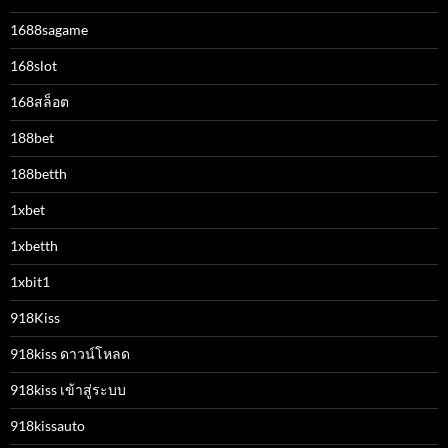
1688sagame
168slot
168สล็อต
188bet
188betth
1xbet
1xbetth
1xbit1
918Kiss
918kiss ดาวน์โหลด
918kiss เข้าสู่ระบบ
918kissauto