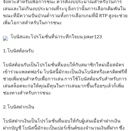
จังหวะสำหรับเพื่อการชนะ ควรตั้งงบประมาณสำหรับในการ
เล่นและไม่เกินงบประมาณที่ระบุ ยิ่งกว่านั้นการเลือกเดิมพันใน
ขณะที่มีความปั่นป่วนต่ำรวมทั้งการเลือกเกมที่มี RTP สูงจะช่วย
เพิ่มโอกาสสำหรับในการชนะ
โบนัสและโปรโมชั่นที่น่าระทึกใจบน joker123
1. โบนัสต้อนรับ
โบนัสต้อนรับเป็นโปรโมชั่นที่มอบให้กับสมาชิกใหม่เมื่อสมัคร
เข้าร่วมแพลตฟอร์ม โบนัสนี้มักจะเป็นเงินโบนัสหรือเครดิตฟรีที่
ช่วยเพิ่มทุนสำหรับเพื่อการเล่น การใช้โบนัสต้อนรับสำหรับการ
เล่นสล็อตจะก่อให้คุณมีทุนในการเล่นมากขึ้นเรื่อยๆแล้วก็เพิ่ม
ช่องทางสำหรับการชนะ
2. โบนัสฝากเงิน
โบนัสฝากเงินเป็นโปรโมชั่นที่มอบให้กับผู้เล่นเมื่อทำฝากเงิน
ฝากบัญชี โบนัสนี้มักจะเป็นเปอร์เซ็นต์ของจำนวนเงินที่ฝาก ซึ่ง