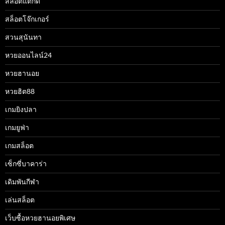
สล็อตแตกดี
สล็อตโจ๊กเกอร์
สวนสุนันทา
หวยออนไลน์24
หวยฮานอย
หวยฮิต88
เกมยิงปลา
เกมยูฟ่า
เกมสล็อต
เซ็กซี่บาคาร่า
เดิมพันกีฬา
เล่นสล็อต
เว็บซื้อหวยฮานอยพิเศษ