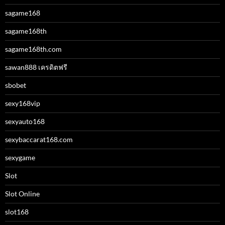
sagame168
sagame168th
sagame168th.com
sawan888 เครดิตฟรี
sbobet
sexy168vip
sexyauto168
sexybaccarat168.com
sexygame
Slot
Slot Online
slot168