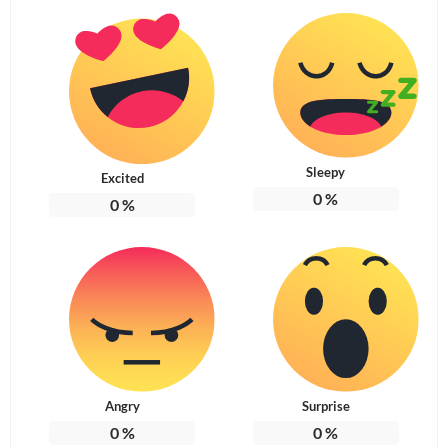
Sleepy
Excited
0
%
0
%
Angry
Surprise
0
%
0
%