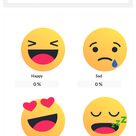
Happy
Sad
0
%
0
%