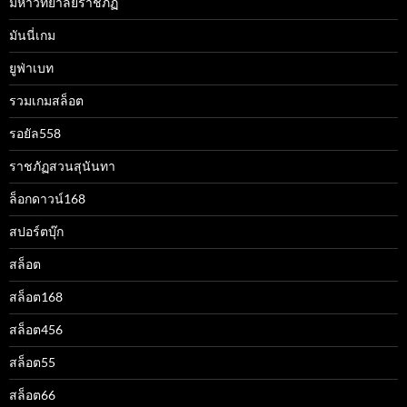
มหาวิทยาลัยราชภัฏ
มันนี่เกม
ยูฟ่าเบท
รวมเกมสล็อต
รอยัล558
ราชภัฏสวนสุนันทา
ล็อกดาวน์168
สปอร์ตบุ๊ก
สล็อต
สล็อต168
สล็อต456
สล็อต55
สล็อต66