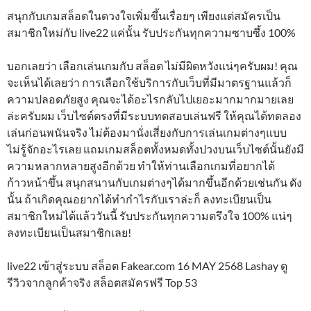
สนุกกับเกมสล็อตในดวงใจเพิ่มขึ้นเรื่อยๆ เพียงแต่สมัครเป็น
สมาชิกใหม่กับ live22 แค่นั้น รับประกันทุกความซาบซึ้ง 100%
บอกเลยว่า เลือกเล่นเกมกับ สล็อต ไม่มีผิดหวังแน่ๆครับผม! คุณ
จะเห็นได้เลยว่า การเลือกใช้บริการกับเว็บที่มีมาตรฐานแล้วก็
ความปลอดภัยสูง คุณจะได้อะไรกลับไปเยอะมากมากมายเลย
ล่ะครับผม เว็บไซต์ตรงที่มีระบบทดสอบเล่นฟรี ให้คุณได้ทดลอง
เล่นก่อนพนันจริง ไม่ต้องมานั่งเสี่ยงกับการเล่นเกมต่างๆแบบ
ไม่รู้จักอะไรเลย แถมเกมสล็อตทั้งหมดทั้งปวงบนเว็บไซต์นั้นยังมี
ความหลากหลายสูงอีกด้วย ทำให้ท่านเลือกเกมที่อยากได้
ก้าวหน้าขึ้น สนุกสนานกับเกมต่างๆได้มากขึ้นอีกด้วยเช่นกัน ดัง
นั้น ถ้าเกิดคุณอยากได้ทำกำไรกับเราล่ะก็ ลงทะเบียนเป็น
สมาชิกใหม่ได้แล้ววันนี้ รับประกันทุกความตรึงใจ 100% แน่ๆ
ลงทะเบียนเป็นสมาชิกเลย!
live22 เข้าสู่ระบบ สล็อต Fakear.com 16 MAY 2568 Lashay ดู
รีวิวจากลูกค้าจริง สล็อตสมัครฟรี Top 53