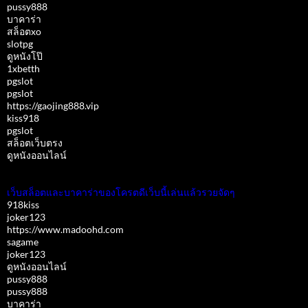
pussy888
บาคาร่า
สล็อตxo
slotpg
ดูหนังโป๊
1xbetth
pgslot
pgslot
https://gaojing888.vip
kiss918
pgslot
สล็อตเว็บตรง
ดูหนังออนไลน์
เว็บสล็อตและบาคาร่าของโครตดีเว็บนี้เล่นแล้วรวยจัดๆ
918kiss
joker123
https://www.madoohd.com
sagame
joker123
ดูหนังออนไลน์
pussy888
pussy888
บาคาร่า