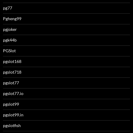
pg77
Pgheng99
pgjoker
pgk44b
PGSlot
pgslot168
pgslot718
pgslot77
pgslot77.io
pgslot99
pgslot99.in
pgslotfish