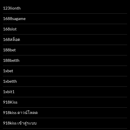
123lionth
1688sagame
168slot
168สล็อต
188bet
188betth
1xbet
1xbetth
1xbit1
918Kiss
918kiss ดาวน์โหลด
918kiss เข้าสู่ระบบ