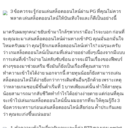
3 ข้อควรจะรู้ก่อนเล่นสล็อตออนไลน์ผ่าน PG ที่คุณไม่ควร
พลาด เล่นสล็อตออนไลน์ให้บันเทิงใจและก็ดีเป็นอย่างนี้
มาครับผมทุกคน! ขยับเข้ามาใกล้ๆพวกเรามีอะไรจะบอก ก่อนที่
จะคุณจะมาเล่นสล็อตออนไลน์ผ่านทางเข้าPG คุณมั่นอกมั่นใจ
ไหมครับผมว่า คุณรู้จักเกมสล็อตออนไลน์เท่าไร? แน่ๆนะครับ
ว่า เกมสล็อตออนไลน์เป็นเกมที่เล่นง่ายอย่างยิ่งๆเนื่องจากมีแบบ
การเล่นที่เข้าใจง่าย ไม่สลับซับซ้อน อาจจะมีในเรื่องของฟีพบร์
ต่างๆของมาช่วยเสริม ซึ่งมันก็ยังเป็นเรื่องที่คุณสามารถ
ทำความเข้าใจได้ง่าย นอกจากนี้ สายทุนน้อยก็ยังสามารถเล่น
สล็อตออนไลน์ได้ง่ายยิ่งกว่าการเดิมพันอื่นๆอีกด้วย เพราะเหตุ
ว่าหลายเกมชอบมีขั้นต่ำเริ่มที่ 1 บาทเพียงแค่นั้น ทำให้สายทุน
น้อยสามารถมากลับชีวิตทำกำไรได้อย่างง่ายดาย แต่ก่อนที่คุณ
จะเข้าไปเล่นเกมสล็อตออนไลน์นั้น ผมอยากที่จะให้คุณรู้ถึง 3
ข้อควรจะทราบก่อนเล่นสล็อตออนไลน์เสียก่อน ค้ำประกันเลย
ว่า คุณจะเก่งขึ้นแน่นอน!
1. ทำความเข้าใจเกี่ยวกับเกมและก็ค่า RTP ของเกม pgslot