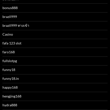
bonus888
brazil999
brazil999 ทางเข้า
Casino
fafa 123 slot
faro168
fullslotpg
funny18
funny18.in
happy168
hengjing168
hydra888