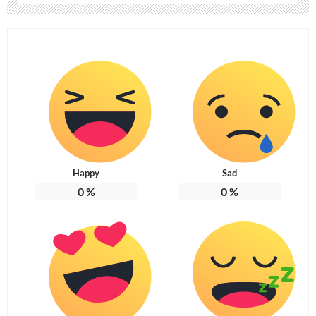
Happy
Sad
0
%
0
%