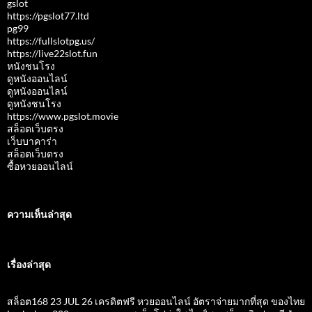
gslot
https://pgslot77.ltd
pg99
https://fullslotpg.us/
https://live22slot.fun
หนังชนโรง
ดูหนังออนไลน์
ดูหนังออนไลน์
ดูหนังชนโรง
https://www.pgslot.movie
สล็อตเว็บตรง
เว็บบาคาร่า
สล็อตเว็บตรง
ซื้อหวยออนไลน์
ความเห็นล่าสุด
เรื่องล่าสุด
สล็อต168 23 JUL 26 เครดิตฟรี หวยออนไลน์ อัตราจ่ายมากที่สุด ของไทย