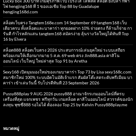
Lucky box 300 บาท เกมคุรภาพ เว็บโปร่งใส ไลฟ์สด สล็อต ยิงปลา กีฬา
ไพ่ hengjing168 ที่ 1 ของเอเชีย Top 88 by Guadalupe
hengjing168d.com
สล็อตเว็บตรง Tangtem168e.com 14 September 69 tangtem168 เว็บ
เดียวครบ ทั้งสล็อตและบาคาร่า ทุกยอดฝาก 10% จ่ายตรง กี่ล้านก็จ่าย กา
รันตี กำไรหลักแสน tangtem168 สมัครง่าย ลุ้นรางวัลใหญ่ได้ทันที Top
16 by Elvera
สล็อต888 สล็อตเว็บตรง 2026 ประสบการณ์เล่นยุคใหม่ ระบบเสถียร
พร้อมเกมให้เลือกมากมาย 5 ส.ค. 69 web ตรง Jin888.asia คาสิโน
ออนไลน์ เว็บใหญ่ ใหม่ล่าสุด Top 91 by Aretha
Sexy168 เปิดมุมมองใหม่ของเกมบาคาร่า Top 73 by Lisa sexy168c.com
สมาชิกใหม่ 100% ระบบอัตโนมัติเจ้าแรก สัมผัสโต๊ะสดระดับพรีเมียม บา
คาร่า เข้าเล่นวันนี้ รับโปรดีทันที 23 September 2026
Pussy888play 9 AUG 2026 pussy888 อาณาจักรเกมออนไลน์ที่ครบ
เครื่องที่สุด แจกเพชร ฟรีทุกวัน เกมสล็อต คาสิโนออนไลน์ สวรรค์ของนัก
ลงทุน พุซซี่888 รอไม่ได้ ต้องลอง Top 25 by Kelvin Pussy888play.me
หมวดหมู่