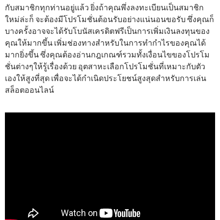
กับสมาชิกทุกท่านอยู่แล้ว ยิ่งถ้าคุณพึ่งลงทะเบียนเป็นสมาชิก
ใหม่ล่ะก็ จะต้องมีโปรโมชั่นต้อนรับอย่างแน่นอนขอรับ ซึ่งคุณก็
บางครั้งอาจจะได้รับโบนัสเครดิตฟรีเป็นการเพิ่มเงินลงทุนของ
คุณให้มากขึ้น เพิ่มช่องทางสำหรับในการทำกำไรของคุณได้
มากยิ่งขึ้น ซึ่งคุณต้องอ่านกฎเกณฑ์รวมทั้งเงื่อนไขของโปรโม
ชั่นต่างๆให้รู้เรื่องด้วย อุตสาหะเลือกโปรโมชั่นที่เหมาะกับตัว
เองให้สูงที่สุด เพื่อจะได้กำเนิดประโยชน์สูงสุดสำหรับการเล่น
สล็อตออนไลน์