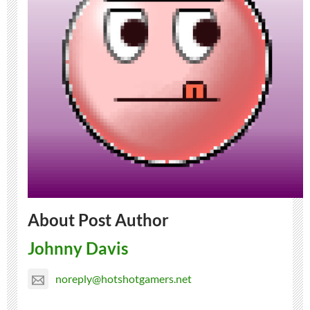
About Post Author
Johnny Davis
noreply@hotshotgamers.net