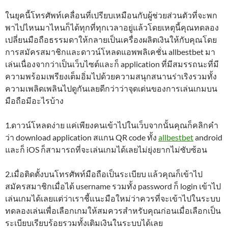
ในยุคนี้โทรศัพท์เคลื่อนที่เปรียบเหมือนกับผู้ช่วยส่วนตัวที่จะพก
พาไปไหนมาไหนก็ได้ทุกที่ทุกเวลาอยู่แล้วโดยเหตุนี้คุณทดลอง
เปลี่ยนมือถือธรรมดาให้กลายเป็นเครื่องผลิตเงินให้กับคุณโดย
การสมัครสมาชิกและดาวน์โหลดแอพพลิเคชั่น allbestbet มา
เล่นเนื่องจากว่าเป็นเว็บไซต์และก็ application ที่มีสมรรถนะที่มี
ความพร้อมเพรียงเต็มอิ่มไปด้วยความสนุกสนานร่าเริงรวมทั้ง
ความเพลิดเพลินไปดูกันเลยดีกว่าว่าจุดเด่นของการเล่นเกมบน
มือถือมีอะไรบ้าง
1.ดาวน์โหลดง่าย แค่เพียงคนเข้าไปในเว็บจากนั้นคุณก็คลิกคำ
ว่า download application สแกน QR code ทั้ง
allbestbet
android
และก็ iOS ก็สามารถที่จะเล่นเกมได้เลยไม่ยุ่งยากไม่ซับซ้อน
2.เมื่อติดตั้งบนโทรศัพท์มือถือเป็นระเบียบ แล้วคุณก็เข้าไป
สมัครสมาชิกเมื่อได้ username รวมทั้ง password ก็ login เข้าไป
เล่นเกมได้เลยแต่ว่าเราชี้แนะมือใหม่ว่าควรที่จะเข้าไปในระบบ
ทดลองเล่นเพื่อเลือกเกมให้สมควรสำหรับคุณก่อนเมื่อเลือกเป็น
ระเบียบเรียบร้อยรวมทั้งเติมเงินในระบบได้เลย