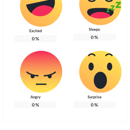
Sleepy
Excited
0
%
0
%
Angry
Surprise
0
%
0
%