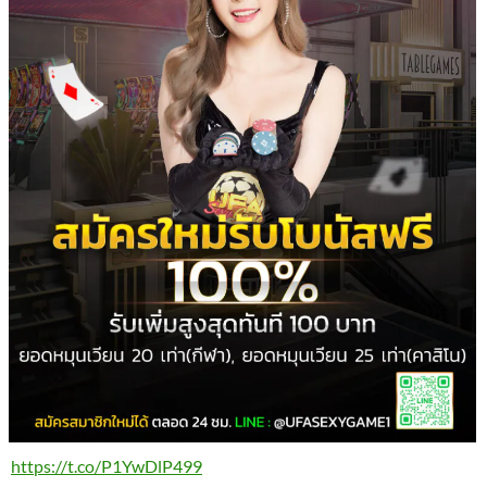
https://t.co/P1YwDlP499