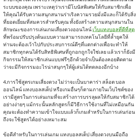
ระบบของคุณ เพราะเหตุว่าเรามีโบนัสพิเศษให้กับสมาชิกเพื่อ
ให้คุณได้รับความสนุกสนานร่าเริงความรวยมั่งมีและก็ได้รับสิ่ง
ที่ยอดเยี่ยมที่สมควรสำหรับคุณ ทั้งยังสร้างความสนุกสนานใน
ลักษณะของการเล่นเกมเสี่ยงดวงออนไลน์
เว็บแทงบอลที่ดีที่สุด
ที่พร้อมปรับปรุงต้นแบบความสามารถเทคโนโลยีที่ล้ำยุคให้
ท่านจะต้องเว้าไปกับประสบการณ์ดีๆที่แตกต่างเพื่อจะทำให้
สมาชิกทุกคนได้รับสิทธิพิเศษที่ถูกอกถูกใจใช่เลย แล้วเราก็ยังมี
กิจกรรมให้สมาชิกเล่นแบบฟรีๆอีกด้วยจำเป็นต้องคอยติดตาม
ว่าจะมีกิจกรรมอะไรน่าสนุกๆให้ผู้เล่นได้ทดลองอีกบ้าง
4.การใช้สูตรเกมเสี่ยงดวง ไม่ว่าจะเป็นบาคาร่า สล็อต บอล
ออนไลน์ แทงบอลสเต็ป หรือเกมอื่นๆก็ตามภายในเว็บไซต์ของ
เรามีสูตรในการเล่นเกมที่จะสร้างการบรรลุผลให้กับสมาชิกได้
อย่างง่ายๆ แม้กระนั้นหลักสูตรก็มีวิธีการใช้งานที่ไม่เหมือนกัน
คุณจะต้องทำความเข้าใจแบบแล้วก็เกมสำหรับในการเล่นก่อน
ถึงจะใช้สูตรได้อย่างเหมาะสม
ข้อดีสำหรับในการเล่นเกม แทงบอลสเต็ป เสี่ยงดวงบนมือถือ