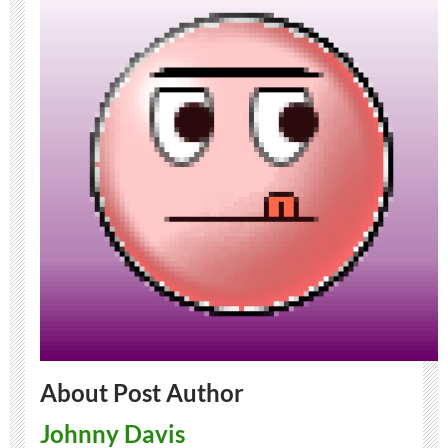
About Post Author
Johnny Davis