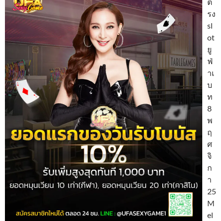
ต
รง
sl
ot
ยู
ฟ่
าเ
บ
ท
8
พ
ฤ
ศ
จิ
ก
า
25
M
el