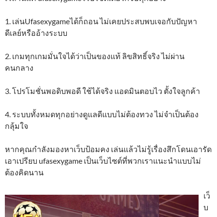
1. เล่นUfasexygameได้ก็ถอน ไม่เคยประสบพบเจอกับปัญหา
ดีเลย์หรืออ้างระบบ
2. เกมทุกเกมมั่นใจได้ว่าเป็นของแท้ ลิขสิทธิ์จริง ไม่ผ่าน
คนกลาง
3. โปรโมชั่นพอดิบพอดี ใช้ได้จริง แอดมินตอบไว ตั้งใจลูกค้า
4. ระบบทั้งหมดทุกอย่างดูแลดีแบบไม่ต้องทวง ไม่จำเป็นต้อง
กลุ้มใจ
หากคุณกำลังมองหาเว็บป้อมคง เล่นแล้วไม่รู้เรื่องสึกโดนเอารัด
เอาเปรียบ ufasexygame เป็นเว็บไซต์ที่พวกเราแนะนำแบบไม่
ต้องคิดนาน
เว็
บ