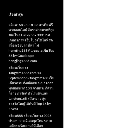
เรื่องล่าสุด
สล็อต168 23 JUL 26 เครดิตฟรี
หวยออนไลน์ อัตราจ่ายมากที่สุด
ของไทย Lucky box 300 บาท
เกมคุรภาพ เว็บโปร่งใส ไลฟ์สด
สล็อต ยิงปลา กีฬา ไพ่
hengjing168 ที่ 1 ของเอเชีย Top
88 by Guadalupe
hengjing168d.com
สล็อตเว็บตรง
Tangtem168e.com 14
September 69 tangtem168 เว็บ
เดียวครบ ทั้งสล็อตและบาคาร่า
ทุกยอดฝาก 10% จ่ายตรง กี่ล้าน
ก็จ่าย การันตี กำไรหลักแสน
tangtem168 สมัครง่าย ลุ้น
รางวัลใหญ่ได้ทันที Top 16 by
Elvera
สล็อต888 สล็อตเว็บตรง 2026
ประสบการณ์เล่นยุคใหม่ ระบบ
เสถียร พร้อมเกมให้เลือก