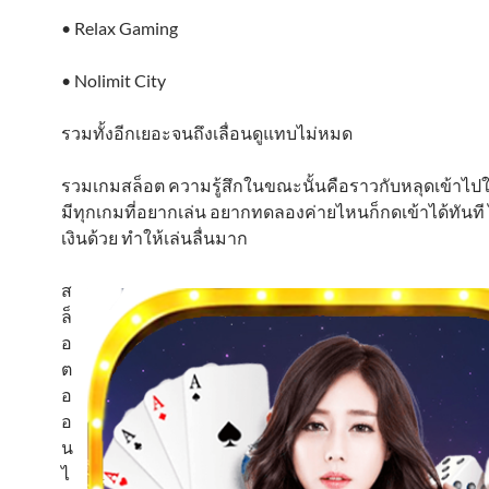
• Relax Gaming
• Nolimit City
รวมทั้งอีกเยอะจนถึงเลื่อนดูแทบไม่หมด
รวมเกมสล็อต ความรู้สึกในขณะนั้นคือราวกับหลุดเข้าไปใ
มีทุกเกมที่อยากเล่น อยากทดลองค่ายไหนก็กดเข้าได้ทันที
เงินด้วย ทำให้เล่นลื่นมาก
ส
ล็
อ
ต
อ
อ
น
ไ