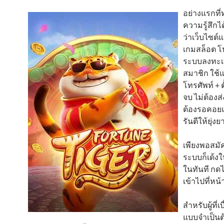
อย่างแรกที่
ความรู้สึกไ
ว่าเว็บไซต์แ
เกมสล็อต โ
ระบบลงทะเ
สมาชิก ใช้
โทรศัพท์ + ต
จบ ไม่ต้องส
ต้องรอคอย
รันตีให้ยุ่งย
เพียงพอสมัค
ระบบก็เด้งให
ในทันที กดไม
เข้าไปที่หน
สำหรับผู้ที่เ
แบบจำเป็น