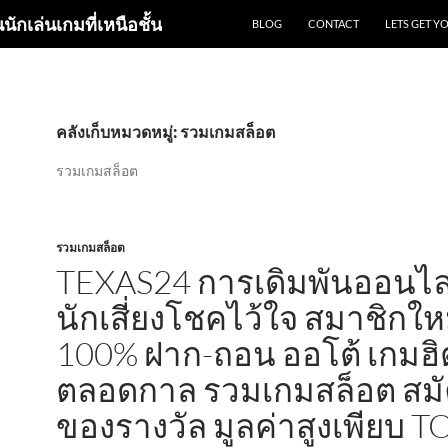
ข้ามไปยังเนื้อหา
ักเล่นเกมที่เหนือชั้น
BLOG
CONTACT
LETS GET Y
คลังเก็บหมวดหมู่: รวมเกมสล็อต
รวมเกมสล็อต
รวมเกมสล็อต
TEXAS24 การเดิมพันออนไลน์
นักเสี่ยงโชคไว้ใจ สมาชิกใหม
100% ฝาก-ถอน ออโต้ เกมฮิ
ตลอดกาล รวมเกมสล็อต สมั
ของรางวัล มูลค่าสูงเพียบ T