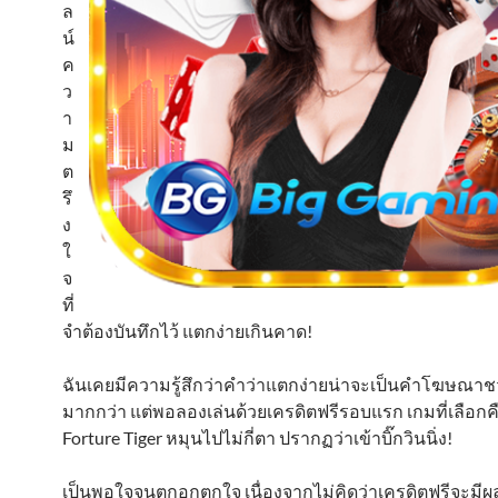
ล
น์
ค
ว
า
ม
ต
รึ
ง
ใ
จ
ที่
จำต้องบันทึกไว้ แตกง่ายเกินคาด!
ฉันเคยมีความรู้สึกว่าคำว่าแตกง่ายน่าจะเป็นคำโฆษณาชว
มากกว่า แต่พอลองเล่นด้วยเครดิตฟรีรอบแรก เกมที่เลือกคื
Forture Tiger หมุนไปไม่กี่ตา ปรากฏว่าเข้าบิ๊กวินนิ่ง!
เป็นพอใจจนตกอกตกใจ เนื่องจากไม่คิดว่าเครดิตฟรีจะมีผ