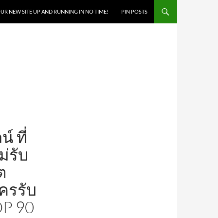
OUR NEW SITE UP AND RUNNING IN NO TIME!
PIN POSTS
 ที่
่รับ
ต
ครรับ
OP 90