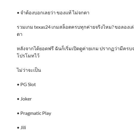
• จำต้องบอกเลยว่า ของแท้ ไม่จกตา
รวมเกม texas24 เกมสล็อตครบทุกค่ายจริงไหม? ขอลองเล่น
ตา
หลังจากได้ยอดฟรี ฉันก็เริ่มเปิดดูค่ายเกม ปรากฏว่ามีครบจ
โปรโมทไว้
ไม่ว่าจะเป็น
• PG Slot
• Joker
• Pragmatic Play
• Jili