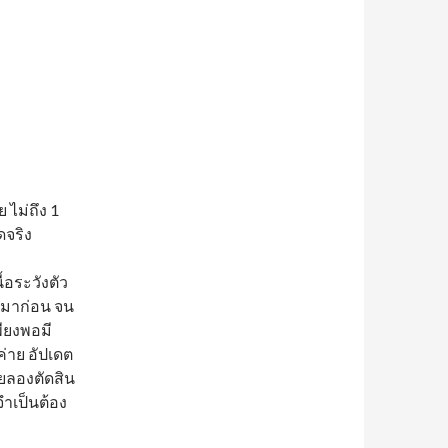
 ไม่ถึง 1
ดจริง
้อระวังตัว
ดีมาก่อน จน
ียงพอมี
ค่าย อัปเดต
ยลองตัดสิน
จำเป็นต้อง