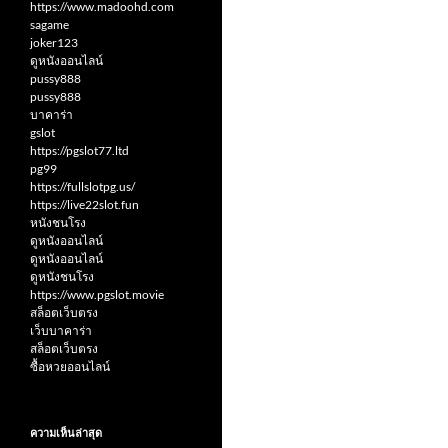
https://www.madoohd.com
sagame
joker123
ดูหนังออนไลน์
pussy888
pussy888
บาคาร่า
gslot
https://pgslot77.ltd
pg99
https://fullslotpg.us/
https://live22slot.fun
หนังชนโรง
ดูหนังออนไลน์
ดูหนังออนไลน์
ดูหนังชนโรง
https://www.pgslot.movie
สล็อตเว็บตรง
เว็บบาคาร่า
สล็อตเว็บตรง
ซื้อหวยออนไลน์
ความเห็นล่าสุด