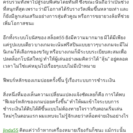
ครบรวมทั้งพาไปสู่รอบพิเศษโดยทันที ซึ่งขณะนั้นถือว่าเป็นช่วง
ที่สนุกที่สุด เพราะว่ามีโอกาสได้รับรางวัลเพิ่มขึ้นหลายเท่า และ
ก็ยังมีลูกเล่นเสริมอย่างการสุ่มตัวคูณ หรือการขยายวงล้อที่ช่วย
เพิ่มโอกาสชนะ
อีกทั้งระบบโบนัสของ สล็อต55 ยังมีความมากมาย มิได้มีเพียง
แค่รูปแบบเดียว บางเกมจะเน้นฟรีสปินแบบยาวๆบางเกมจะมีไม่
นิเกมให้เลือกของขวัญ หรือบางเกมก็มีระบบระเบียบสะสมเพื่อ
ปลดล็อกโบนัสใหญ่ ทำให้ผู้เล่นอย่างผมคิดว่าได้ “ลุ้น” อยู่ตลอด
เวลา ไม่ใช่แค่หมุนไปเรื่อยๆแบบไม่มีเป้าหมาย
ฟีพบร์หลักของเกมบ่อยครั้งขึ้น รู้เรื่องระบบการชำระเงิน
สิ่งหนึ่งที่มองเห็นความเปลี่ยนแปลงแจ้งชัดเลยก็คือ การได้พบ
“ฟีเจอร์หลักของเกมบ่อยครั้งขึ้น” ทำให้ผมเข้าใจระบบการ
ชำระเงินได้ดิบได้ดีขึ้นแบบไม่ต้องทายใจราวกับตอนเริ่มเล่น
ใหม่ๆในตอนแรก ผมแทบจะไม่รู้จักเลยว่าสล็อตจ่ายเงินอย่างไร
jinda55
คิดแค่ว่าถ้าหากเครื่องหมายเรียงกันก็ชนะ แม้กระนั้น