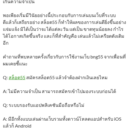
เกินความจำเป็น
พอเพียงเริ่มมีวินัยอย่างนี้ประกอบกับการเล่นบนเว็บที่ระบบ
ดีแล้วก็เสถียรอย่าง สล็อต55 ก็ทำให้ผลของการเล่นดียิ่งขึ้นอย่าง
แจ่มแจ้ง มิได้เป็นว่าจะได้แต่ละวัน แต่เป็น ขาดทุนน้อยลง กำไร
ได้โอกาสเกิดขึ้นจริง และก็ที่สำคัญคือ เล่นแล้วไม่เครียดดังเดิม
อีก
คำถามที่พบหลายครั้งเกี่ยวกับการใช้งานเว็บ bng55 จากเพื่อนที่
ผมเคยชี้แนะ
Q:
สล็อต55
สมัครสล็อต55 แล้วจำต้องฝากเงินเลยไหม
A: ไม่มีความจำเป็น สามารถสมัครเข้าไปมองระบบก่อนได้
Q: ระบบรองรับแอปพลิเคชันมือถือหรือไม่
A: มีอีกทั้งแบบเล่นผ่านเว็บรวมทั้งดาวน์โหลดแอปสำหรับ iOS
แล้วก็ Android