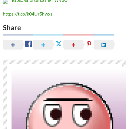
https://t.co/k04Ur5hwxs
Share