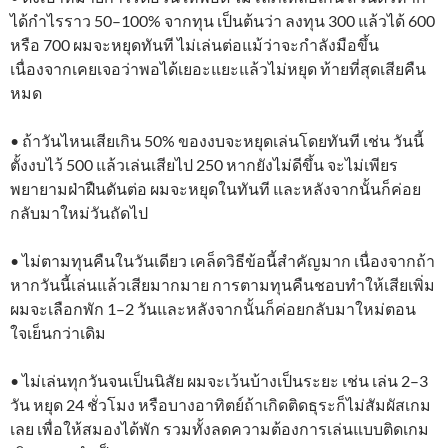
ได้กำไรราว 50–100% จากทุน เป็นต้นว่า ลงทุน 300 แล้วได้ 600
หรือ 700 ผมจะหยุดทันที ไม่เล่นต่อแม้ว่าจะกำลังมือขึ้น
เนื่องจากเคยเจอว่าพอได้เยอะแยะแล้วไม่หยุด ท้ายที่สุดเสียคืน
หมด
• ถ้าวันไหนเสียเกิน 50% ของงบจะหยุดเล่นโดยทันที เช่น วันนี้
ตั้งงบไว้ 500 แล้วเล่นเสียไป 250 หากยังไม่ดีขึ้น จะไม่เพียร
พยายามฝ่าฝืนดันต่อ ผมจะหยุดในทันที และหลังจากนั้นก็ค่อย
กลับมาใหม่วันถัดไป
• ไม่ตามทุนคืนในวันเดียว เคล็ดวิธีข้อนี้สำคัญมาก เนื่องจากถ้า
หากวันนี้เล่นแล้วเสียมากมาย การตามทุนคืนชอบทำให้เสียเพิ่ม
ผมจะเลือกพัก 1–2 วันและหลังจากนั้นก็ค่อยกลับมาใหม่ตอน
ใจเย็นกว่าเดิม
• ไม่เล่นทุกวันจนเป็นนิสัย ผมจะเว้นบ้างเป็นระยะ เช่น เล่น 2–3
วัน หยุด 24 ชั่วโมง หรือบางอาทิตย์ถ้าเกิดติดธุระก็ไม่สัมผัสเกม
เลย เพื่อให้สมองได้พัก รวมทั้งลดความต้องการเล่นแบบติดเกม