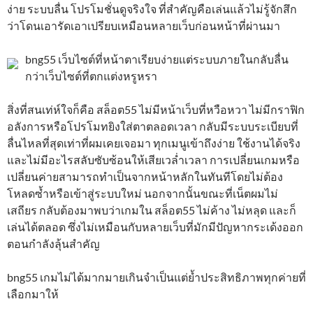
ง่าย ระบบลื่น โปรโมชั่นดูจริงใจ ที่สำคัญคือเล่นแล้วไม่รู้จักสึก
ว่าโดนเอารัดเอาเปรียบเหมือนหลายเว็บก่อนหน้าที่ผ่านมา
bng55 เว็บไซต์ที่หน้าตาเรียบง่ายแต่ระบบภายในกลับลื่น
กว่าเว็บไซต์ที่ตกแต่งหรูหรา
สิ่งที่สนเท่ห์ใจก็คือ สล็อต55 ไม่มีหน้าเว็บที่หวือหวา ไม่มีกราฟิก
อลังการหรือโปรโมทยิงใส่ตาตลอดเวลา กลับมีระบบระเบียบที่
ลื่นไหลที่สุดเท่าที่ผมเคยเจอมา ทุกเมนูเข้าถึงง่าย ใช้งานได้จริง
และไม่มีอะไรสลับซับซ้อนให้เสียเวล่ำเวลา การเปลี่ยนเกมหรือ
เปลี่ยนค่ายสามารถทำเป็นจากหน้าหลักในทันทีโดยไม่ต้อง
โหลดซ้ำหรือเข้าสู่ระบบใหม่ นอกจากนั้นขณะที่เน็ตผมไม่
เสถียร กลับต้องมาพบว่าเกมใน สล็อต55 ไม่ค้าง ไม่หลุด และก็
เล่นได้ตลอด ซึ่งไม่เหมือนกับหลายเว็บที่มักมีปัญหากระเด้งออก
ตอนกำลังลุ้นสำคัญ
bng55 เกมไม่ได้มากมายเกินจำเป็นแต่ย้ำประสิทธิภาพทุกค่ายที่
เลือกมาให้