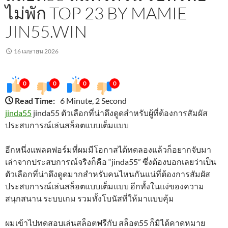
ไม่พัก TOP 23 BY MAMIE
JIN55.WIN
16 เมษายน 2026
0
0
0
0
Read Time:
6 Minute, 2 Second
jinda55
jinda55 ตัวเลือกที่น่าดึงดูดสำหรับผู้ที่ต้องการสัมผัส
ประสบการณ์เล่นสล็อตแบบเต็มแบบ
อีกหนึ่งแพลตฟอร์มที่ผมมีโอกาสได้ทดลองแล้วก็อยากจับมา
เล่าจากประสบการณ์จริงก็คือ “jinda55” ซึ่งต้องบอกเลยว่าเป็น
ตัวเลือกที่น่าดึงดูดมากสำหรับคนไหนกันแน่ที่ต้องการสัมผัส
ประสบการณ์เล่นสล็อตแบบเต็มแบบ อีกทั้งในแง่ของความ
สนุกสนาน ระบบเกม รวมทั้งโบนัสที่ให้มาแบบคุ้ม
ผมเข้าไปทดสอบเล่นสล็อตฟรีกับ สล็อต55 ก็มิได้คาดหมาย