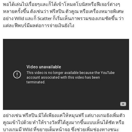
พอได้เล่นไปเรื่อยๆและก็ได้เข้าโหมดโบนัสหรือฟีเจอร์ต่างๆ
หลายครั้งขึ้น ดังเช่นว่า ฟรีสปิน ตัวคูณ หรือเครื่องหมายพิเศษ
อย่าง Wild และก็ Scatter ก็เริ่มเห็นภาพรวมของเกมชัดขึ้น ว่า
แต่ละฟีพบร์มีผลต่อการจ่ายเงินยังไง
อย่างเช่น ฟรีสปิน มิได้เพียงแค่ให้หมุนฟรี แต่บางเกมยังเพิ่มตัว
คูณเข้าไปด้วย ทำให้รางวัลที่ได้สูงมากขึ้นแบบเห็นได้ชัด หรือ
บางเกมมี Wild ที่ขยายเต็มหน้าจอ ซึ่งช่วยเพิ่มช่องทางชนะ