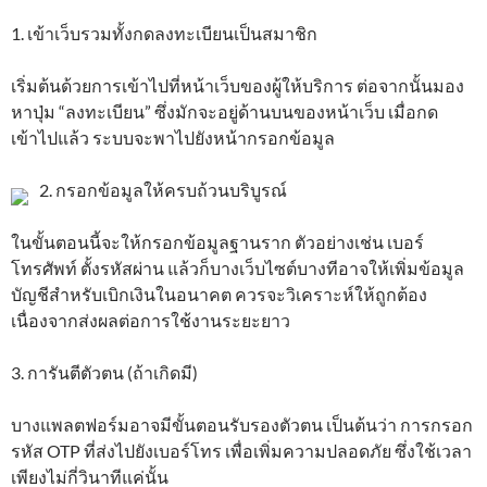
1. เข้าเว็บรวมทั้งกดลงทะเบียนเป็นสมาชิก
เริ่มต้นด้วยการเข้าไปที่หน้าเว็บของผู้ให้บริการ ต่อจากนั้นมอง
หาปุ่ม “ลงทะเบียน” ซึ่งมักจะอยู่ด้านบนของหน้าเว็บ เมื่อกด
เข้าไปแล้ว ระบบจะพาไปยังหน้ากรอกข้อมูล
2. กรอกข้อมูลให้ครบถ้วนบริบูรณ์
ในขั้นตอนนี้จะให้กรอกข้อมูลฐานราก ตัวอย่างเช่น เบอร์
โทรศัพท์ ตั้งรหัสผ่าน แล้วก็บางเว็บไซต์บางทีอาจให้เพิ่มข้อมูล
บัญชีสำหรับเบิกเงินในอนาคต ควรจะวิเคราะห์ให้ถูกต้อง
เนื่องจากส่งผลต่อการใช้งานระยะยาว
3. การันตีตัวตน (ถ้าเกิดมี)
บางแพลตฟอร์มอาจมีขั้นตอนรับรองตัวตน เป็นต้นว่า การกรอก
รหัส OTP ที่ส่งไปยังเบอร์โทร เพื่อเพิ่มความปลอดภัย ซึ่งใช้เวลา
เพียงไม่กี่วินาทีแค่นั้น