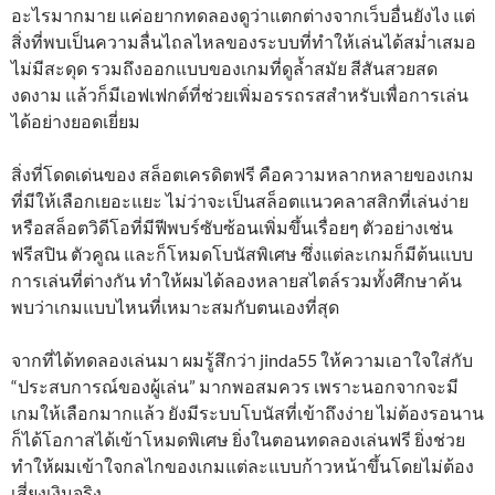
อะไรมากมาย แค่อยากทดลองดูว่าแตกต่างจากเว็บอื่นยังไง แต่
สิ่งที่พบเป็นความลื่นไถลไหลของระบบที่ทำให้เล่นได้สม่ำเสมอ
ไม่มีสะดุด รวมถึงออกแบบของเกมที่ดูล้ำสมัย สีสันสวยสด
งดงาม แล้วก็มีเอฟเฟกต์ที่ช่วยเพิ่มอรรถรสสำหรับเพื่อการเล่น
ได้อย่างยอดเยี่ยม
สิ่งที่โดดเด่นของ สล็อตเครดิตฟรี คือความหลากหลายของเกม
ที่มีให้เลือกเยอะแยะ ไม่ว่าจะเป็นสล็อตแนวคลาสสิกที่เล่นง่าย
หรือสล็อตวิดีโอที่มีฟีพบร์ซับซ้อนเพิ่มขึ้นเรื่อยๆ ตัวอย่างเช่น
ฟรีสปิน ตัวคูณ และก็โหมดโบนัสพิเศษ ซึ่งแต่ละเกมก็มีต้นแบบ
การเล่นที่ต่างกัน ทำให้ผมได้ลองหลายสไตล์รวมทั้งศึกษาค้น
พบว่าเกมแบบไหนที่เหมาะสมกับตนเองที่สุด
จากที่ได้ทดลองเล่นมา ผมรู้สึกว่า jinda55 ให้ความเอาใจใส่กับ
“ประสบการณ์ของผู้เล่น” มากพอสมควร เพราะนอกจากจะมี
เกมให้เลือกมากแล้ว ยังมีระบบโบนัสที่เข้าถึงง่าย ไม่ต้องรอนาน
ก็ได้โอกาสได้เข้าโหมดพิเศษ ยิ่งในตอนทดลองเล่นฟรี ยิ่งช่วย
ทำให้ผมเข้าใจกลไกของเกมแต่ละแบบก้าวหน้าขึ้นโดยไม่ต้อง
เสี่ยงเงินจริง