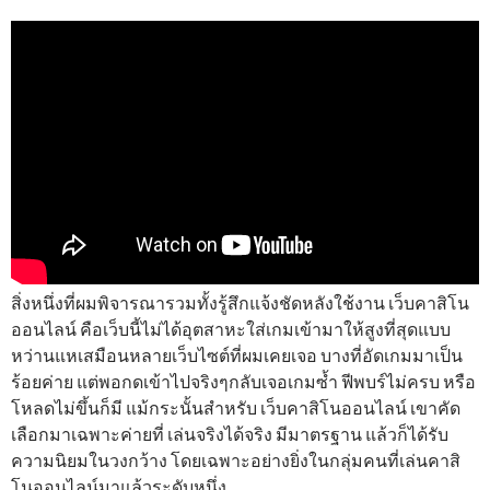
สิ่งหนึ่งที่ผมพิจารณารวมทั้งรู้สึกแจ้งชัดหลังใช้งาน เว็บคาสิโน
ออนไลน์ คือเว็บนี้ไม่ได้อุตสาหะใส่เกมเข้ามาให้สูงที่สุดแบบ
หว่านแหเสมือนหลายเว็บไซต์ที่ผมเคยเจอ บางที่อัดเกมมาเป็น
ร้อยค่าย แต่พอกดเข้าไปจริงๆกลับเจอเกมซ้ำ ฟีพบร์ไม่ครบ หรือ
โหลดไม่ขึ้นก็มี แม้กระนั้นสำหรับ เว็บคาสิโนออนไลน์ เขาคัด
เลือกมาเฉพาะค่ายที่ เล่นจริงได้จริง มีมาตรฐาน แล้วก็ได้รับ
ความนิยมในวงกว้าง โดยเฉพาะอย่างยิ่งในกลุ่มคนที่เล่นคาสิ
โนออนไลน์มาแล้วระดับหนึ่ง