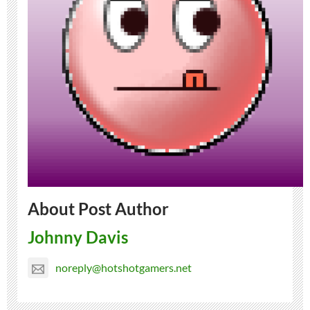
About Post Author
Johnny Davis
noreply@hotshotgamers.net