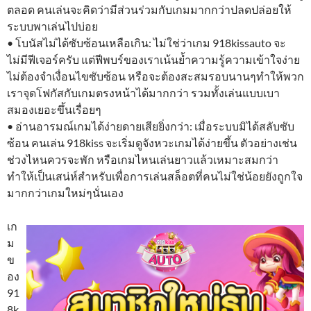
ตลอด คนเล่นจะคิดว่ามีส่วนร่วมกับเกมมากกว่าปลดปล่อยให้
ระบบพาเล่นไปบ่อย
• โบนัสไม่ได้ซับซ้อนเหลือเกิน: ไม่ใช่ว่าเกม 918kissauto จะ
ไม่มีฟีเจอร์ครับ แต่ฟีพบร์ของเราเน้นย้ำความรู้ความเข้าใจง่าย
ไม่ต้องจำเงื่อนไขซับซ้อน หรือจะต้องสะสมรอบนานๆทำให้พวก
เราจุดโฟกัสกับเกมตรงหน้าได้มากกว่า รวมทั้งเล่นแบบเบา
สมองเยอะขึ้นเรื่อยๆ
• อ่านอารมณ์เกมได้ง่ายดายเสียยิ่งกว่า: เมื่อระบบมิได้สลับซับ
ซ้อน คนเล่น 918kiss จะเริ่มดูจังหวะเกมได้ง่ายขึ้น ตัวอย่างเช่น
ช่วงไหนควรจะพัก หรือเกมไหนเล่นยาวแล้วเหมาะสมกว่า
ทำให้เป็นเสน่ห์สำหรับเพื่อการเล่นสล็อตที่คนไม่ใช่น้อยยังถูกใจ
มากกว่าเกมใหม่ๆนั่นเอง
เก
ม
ข
อง
91
8k