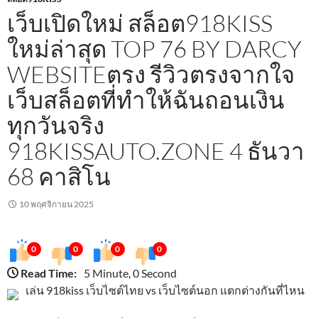
เว็บเปิดใหม่ สล็อต918KISS
ใหม่ล่าสุด TOP 76 BY DARCY
WEBSITEตรง รีวิวตรงจากใจ
เว็บสล็อตที่ทำให้ฉันถอนเงิน
ทุกวันจริง
918KISSAUTO.ZONE 4 ธันวา
68 คาสิโน
10 พฤศจิกายน 2025
0
0
0
0
Read Time:
5 Minute, 0 Second
เล่น 918kiss เว็บไซต์ไทย vs เว็บไซต์นอก แตกต่างกันที่ไหน