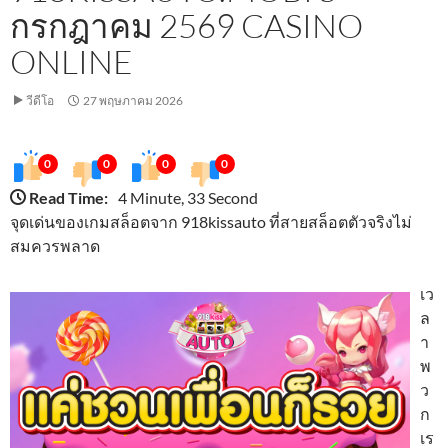
กรกฎาคม 2569 CASINO
ONLINE
วีดีโอ
27 พฤษภาคม 2026
0
0
0
0
Read Time:
4 Minute, 33 Second
จุดเด่นของเกมสล็อตจาก 918kissauto ที่สายสล็อตตัวจริงไม่
สมควรพลาด
เว
ล
า
พ
ว
ก
เร