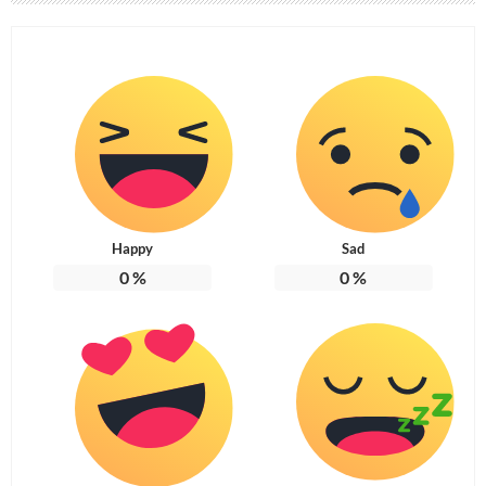
Happy
Sad
0
%
0
%