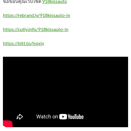
ขอขอบคุณเว็ปไซต์
918kissauto
https://rebrand.ly/918kissauto-in
https://cutly.info/918kissauto-in
https://bitt.to/hsjxjy