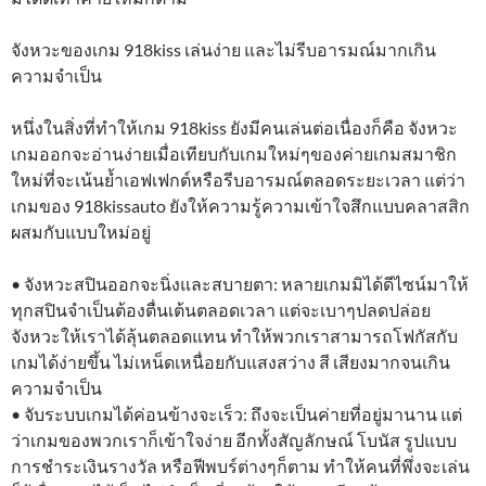
จังหวะของเกม 918kiss เล่นง่าย และไม่รีบอารมณ์มากเกิน
ความจำเป็น
หนึ่งในสิ่งที่ทำให้เกม 918kiss ยังมีคนเล่นต่อเนื่องก็คือ จังหวะ
เกมออกจะอ่านง่ายเมื่อเทียบกับเกมใหม่ๆของค่ายเกมสมาชิก
ใหม่ที่จะเน้นย้ำเอฟเฟกต์หรือรีบอารมณ์ตลอดระยะเวลา แต่ว่า
เกมของ 918kissauto ยังให้ความรู้ความเข้าใจสึกแบบคลาสสิก
ผสมกับแบบใหม่อยู่
• จังหวะสปินออกจะนิ่งและสบายตา: หลายเกมมิได้ดีไซน์มาให้
ทุกสปินจำเป็นต้องตื่นเต้นตลอดเวลา แต่จะเบาๆปลดปล่อย
จังหวะให้เราได้ลุ้นตลอดแทน ทำให้พวกเราสามารถโฟกัสกับ
เกมได้ง่ายขึ้น ไม่เหน็ดเหนื่อยกับแสงสว่าง สี เสียงมากจนเกิน
ความจำเป็น
• จับระบบเกมได้ค่อนข้างจะเร็ว: ถึงจะเป็นค่ายที่อยู่มานาน แต่
ว่าเกมของพวกเราก็เข้าใจง่าย อีกทั้งสัญลักษณ์ โบนัส รูปแบบ
การชำระเงินรางวัล หรือฟีพบร์ต่างๆก็ตาม ทำให้คนที่พึ่งจะเล่น