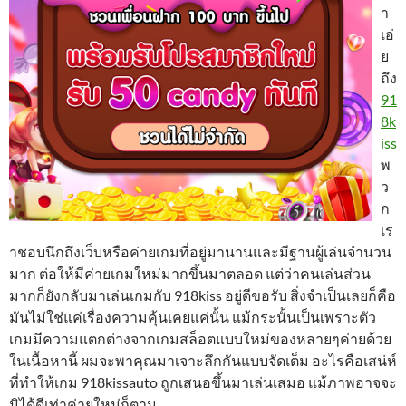
า
เอ่
ย
ถึง
91
8k
iss
พ
ว
ก
เร
าชอบนึกถึงเว็บหรือค่ายเกมที่อยู่มานานและมีฐานผู้เล่นจำนวน
มาก ต่อให้มีค่ายเกมใหม่มากขึ้นมาตลอด แต่ว่าคนเล่นส่วน
มากก็ยังกลับมาเล่นเกมกับ 918kiss อยู่ดีขอรับ สิ่งจำเป็นเลยก็คือ
มันไม่ใช่แค่เรื่องความคุ้นเคยแค่นั้น แม้กระนั้นเป็นเพราะตัว
เกมมีความแตกต่างจากเกมสล็อตแบบใหม่ของหลายๆค่ายด้วย
ในเนื้อหานี้ ผมจะพาคุณมาเจาะลึกกันแบบจัดเต็ม อะไรคือเสน่ห์
ที่ทำให้เกม 918kissauto ถูกเสนอขึ้นมาเล่นเสมอ แม้ภาพอาจจะ
มิได้ดีเท่าค่ายใหม่ก็ตาม