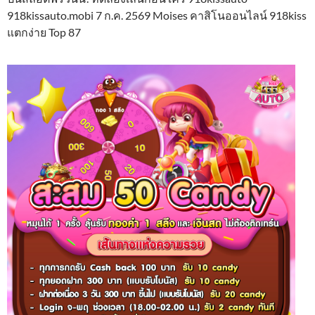
918kissauto.mobi 7 ก.ค. 2569 Moises คาสิโนออนไลน์ 918kiss
แตกง่าย Top 87