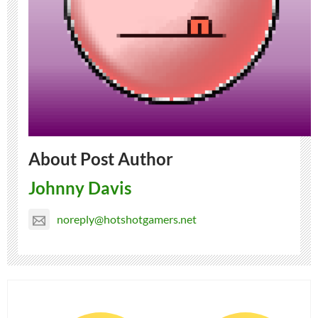
About Post Author
Johnny Davis
noreply@hotshotgamers.net