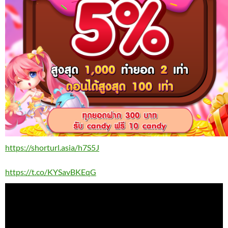
https://shorturl.asia/h7S5J
https://t.co/KYSavBKEqG