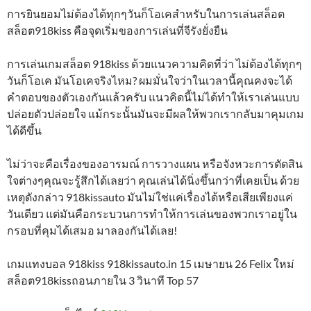
การยินยอมไม่ต้องได้ทุกๆวันก็โอเคสำหรับในการเล่นสล็อต
สล็อต918kiss คือจุดเริ่มของการเล่นที่จีรังยั่งยืน
การเล่นเกมสล็อต 918kiss ด้วยแนวความคิดที่ว่า ไม่ต้องได้ทุกๆ
วันก็โอเค มันโอเคจริงไหม? ผมมั่นใจว่าในเวลานี้คุณคงจะได้
คำตอบของตัวเองกันแล้วครับ แนวคิดนี้ไม่ได้ทำให้เราเล่นแบบ
ปล่อยตัวปล่อยใจ แม้กระนั้นมันจะมีผลให้พวกเรากลับมาคุมเกม
ได้ดีขึ้น
ไม่ว่าจะคือเรื่องของอารมณ์ การวางแผน หรือจังหวะการตัดสิน
ใจต่างๆคุณจะรู้สึกได้เลยว่า คุณเล่นได้นิ่งขึ้นกว่าที่เคยเป็น ด้วย
เหตุดังกล่าว 918kissauto มันไม่ใช่แค่เรื่องได้หรือเสียเพียงแค่
วันเดียว แต่มันคือกระบวนการทำให้การเล่นของพวกเราอยู่ใน
กรอบที่คุมได้เสมอ มาลองกันได้เลย!
เกมแทงบอล 918kiss 918kissauto.in 15 เมษายน 26 Felix ใหม่
สล็อต918kissถอนภายใน 3 วินาที Top 57