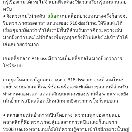
ก็รู้เรื่องเกมได้เร็ซ ไม่จำเป็นที่จะต้องใช้เวลาเรียนรู้เกมนานเลย
ครับ
• จังหวะเกมไม่กดดัน:
สล็อต
เกมสล็อตบางเกมบางครั้งก็อาจจะ
รีบพวกเราตลอดเวลา แต่เกมของ 918kiss มักจะให้ฟีลเล่นได้
เรื่อยๆมากยิ่งกว่า ทำให้เรามีพื้นที่สำหรับการคิดระหว่างเล่น
มากยิ่งกว่า และไม่จำต้องเพิ่มทุนทุกครั้งที่โบนัสยังไม่เข้า ทำให้
เล่นสบายกว่ามาก
เกมสล็อตจาก 918kiss มีความเป็น สล็อตจริง มากยิ่งกว่าการ
โชว์ระบบ
เกมยุคใหม่อาจมีลูกเล่นต่างจาก 918kissauto ตรงที่ เกมใหม่ๆ
จะย้ำระบบสะสม ฟีเจอร์ซ้อน หรือเอฟเฟกต์ต่างๆสถานที่สำหรับ
ทำงานตลอดวเลา แต่คุณลักษณะเด่นของเราก็คือ พวกเราจะยัง
เน้นย้ำการสปินสล็อตเป็นหลักมากยิ่งกว่าการโชว์ระบบเกม
• หลายเกมเน้นย้ำการสปินโดยตรง: ความสนุกของเกมแบบ
คลาสสิกก็คือ พวกเราจะลุ้นผลจากการสปิน และก็เกมจาก
918kissauto หลายเกมก็ยังให้ความรู้ความเข้าใจสึกอย่างนั้นอยู่