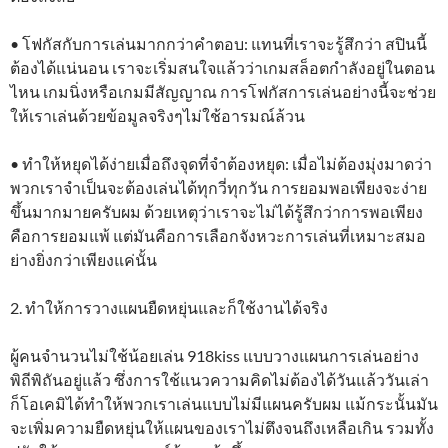
• โฟกัสกับการเล่นมากกว่าคำตอบ: แทนที่เราจะรู้สึกว่า สปินนี้
ต้องได้แน่นอน เราจะเริ่มสนใจแล้วว่าเกมสล็อตกำลังอยู่ในตอน
ไหน เกมนิ่งหรือเกมมีสัญญาณ การโฟกัสการเล่นอย่างนี้จะช่วย
ให้เราเล่นด้วยข้อมูลจริงๆไม่ใช้อารมณ์ล้วน
• ทำให้หยุดได้ง่ายเมื่อถึงจุดที่จำต้องหยุด: เมื่อไม่ต้องมุ่งมาดว่า
พวกเราจำเป็นจะต้องเล่นได้ทุกวี่ทุกวัน การยอมพอเพียงจะง่าย
ขึ้นมากมายครับผม ด้วยเหตุว่าเราจะไม่ได้รู้สึกว่าการพอเพียง
คือการยอมแพ้ แต่มันคือการเลือกจังหวะการเล่นที่เหมาะสมอ
ย่างยิ่งกว่าเพียงแค่นั้น
2. ทำให้การวางแผนยืดหยุ่นและก็ใช้งานได้จริง
ผู้คนจำนวนไม่ใช้น้อยเล่น 918kiss แบบวางแผนการเล่นอย่าง
พิถีพิถันอยู่แล้ว ซึ่งการใช้แนวความคิดไม่ต้องได้วันแล้ววันเล่า
ก็โอเคมิได้ทำให้พวกเราเล่นแบบไม่มีแผนครับผม แม้กระนั้นมัน
จะเพิ่มความยืดหยุ่นให้แผนของเราไม่ตึงจนถึงเหลือเกิน รวมทั้ง