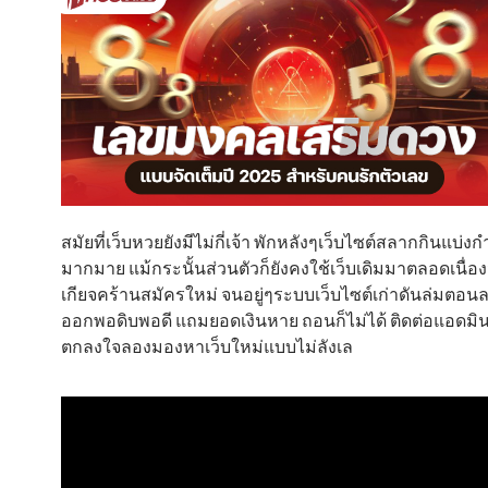
สมัยที่เว็บหวยยังมีไม่กี่เจ้า พักหลังๆเว็บไซต์สลากกินแบ่งก
มากมาย แม้กระนั้นส่วนตัวก็ยังคงใช้เว็บเดิมมาตลอดเนื่องจ
เกียจคร้านสมัครใหม่ จนอยู่ๆระบบเว็บไซต์เก่าดันล่มตอนล
ออกพอดิบพอดี แถมยอดเงินหาย ถอนก็ไม่ได้ ติดต่อแอดมินม
ตกลงใจลองมองหาเว็บใหม่แบบไม่ลังเล