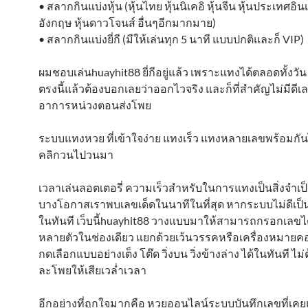
• สลากกินแบ่งหุ้น (หุ้นไทย หุ้นนิเคอิ หุ้นจีน หุ้นประเทศอินเด
อังกฤษ หุ้นดาวโจนส์ อื่นๆอีกมากมาย)
• สลากกินแบ่งยี่กี (มีให้เล่นทุก 5 นาที แบบปกติและก็ VIP)
ผมชอบเล่นhuayhit88 ยี่กีอยู่แล้ว เพราะแทงได้ตลอดทั้งว
ตรงนี้แล้วต้องบอกเลยว่าออกไวจริง และก็ที่สำคัญไม่มีดีเลย
อาการหน่วงตอนส่งโพย
ระบบแทงหวย ที่เข้าใจง่าย แทงเร็ว แทงหลายเลขพร้อมกันไ
คลิกวนไปวนมา
เวลาเล่นลอตเตอรี่ ความเร็วสำหรับในการแทงเป็นสิ่งจำเป
บางโอกาสเราพบเลขเด็ดในนาทีในที่สุด หากระบบไม่ดีเป็น
ในทันที เว็บนี้huayhit88 วางแบบมาให้สามารถกรอกเลขไ
หลายตัวในช่องเดียว แยกด้วยเว้นวรรคหรือเครื่องหมายคอ
กดเลือกแบบอย่างเต็ง โต๊ด วิ่งบน วิ่งข้างล่าง ได้ในทันที ไม
ละโพยให้เสียเวล่ำเวลา
อีกอย่างที่ถูกใจมากคือ หวยออนไลน์ระบบบันทึกเลขที่เคย