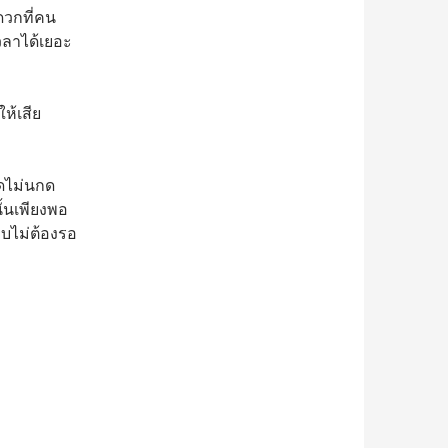
ดวกที่คน
เวลาได้เยอะ
ห้เสีย
อดไม่นกด
้นเพียงพอ
บไม่ต้องรอ