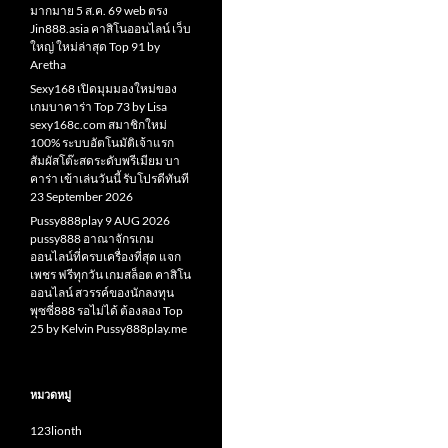
มากมาย 5 ส.ค. 69 web ตรง
Jin888.asia คาสิโนออนไลน์ เว็บ
ใหญ่ ใหม่ล่าสุด Top 91 by
Aretha
Sexy168 เปิดมุมมองใหม่ของ
เกมบาคาร่า Top 73 by Lisa
sexy168c.com สมาชิกใหม่
100% ระบบอัตโนมัติเจ้าแรก
สัมผัสโต๊ะสดระดับพรีเมียม บา
คาร่า เข้าเล่นวันนี้ รับโปรดีทันที
23 September 2026
Pussy888play 9 AUG 2026
pussy888 อาณาจักรเกม
ออนไลน์ที่ครบเครื่องที่สุด แจก
เพชร ฟรีทุกวัน เกมสล็อต คาสิโน
ออนไลน์ สวรรค์ของนักลงทุน
พุซซี่888 รอไม่ได้ ต้องลอง Top
25 by Kelvin Pussy888play.me
หมวดหมู่
123lionth