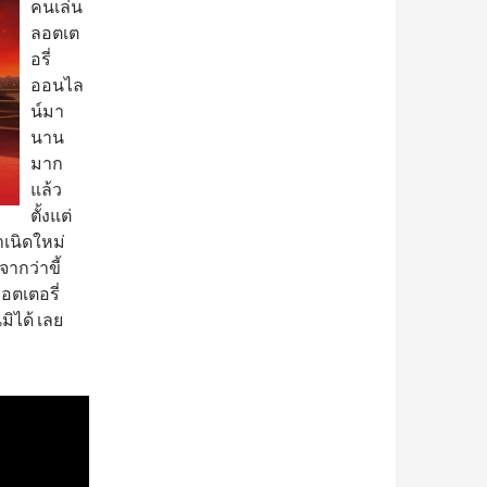
คนเล่น
ลอตเต
อรี่
ออนไล
น์มา
นาน
มาก
แล้ว
ตั้งแต่
ำเนิดใหม่
ากว่าขี้
อตเตอรี่
ิได้ เลย