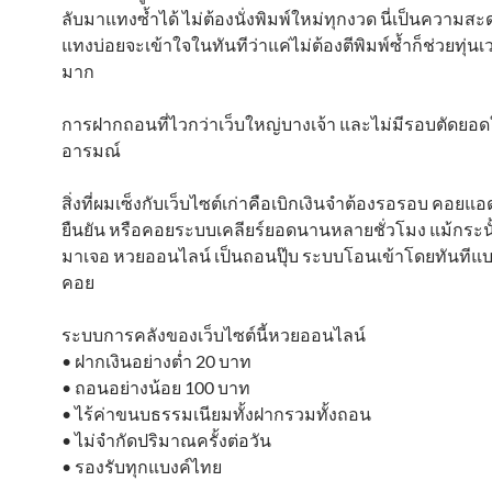
ลับมาแทงซ้ำได้ ไม่ต้องนั่งพิมพ์ใหม่ทุกงวด นี่เป็นความสะ
แทงบ่อยจะเข้าใจในทันทีว่าแค่ไม่ต้องตีพิมพ์ซ้ำก็ช่วยทุ่น
มาก
การฝากถอนที่ไวกว่าเว็บใหญ่บางเจ้า และไม่มีรอบตัดยอดใ
อารมณ์
สิ่งที่ผมเซ็งกับเว็บไซต์เก่าคือเบิกเงินจำต้องรอรอบ คอยแ
ยืนยัน หรือคอยระบบเคลียร์ยอดนานหลายชั่วโมง แม้กระนั
มาเจอ หวยออนไลน์ เป็นถอนปุ๊บ ระบบโอนเข้าโดยทันทีแบ
คอย
ระบบการคลังของเว็บไซต์นี้หวยออนไลน์
• ฝากเงินอย่างต่ำ 20 บาท
• ถอนอย่างน้อย 100 บาท
• ไร้ค่าขนบธรรมเนียมทั้งฝากรวมทั้งถอน
• ไม่จำกัดปริมาณครั้งต่อวัน
• รองรับทุกแบงค์ไทย