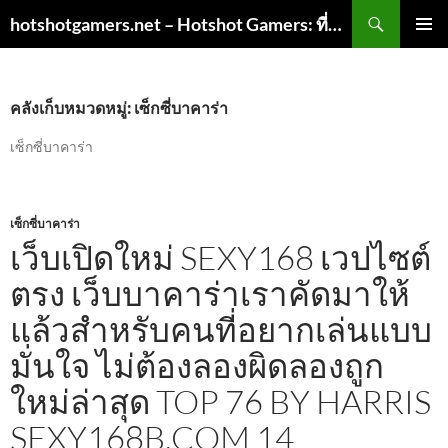
ค้นหา
hotshotgamers.net – Hotshot Gamers: ที่จะเป็นหนึ่งในนักเล่นเกมที่เหนือชั้น
ข้าม
เมนูหลัก
ไป
ยัง
เนื้อหา
คลังเก็บหมวดหมู่: เซ็กซี่บาคาร่า
เซ็กซี่บาคาร่า
เซ็กซี่บาคาร่า
เว็บเปิดใหม่ SEXY168 เวปไซต์
ตรง เว็บบาคาร่าเราคัดมาให้
แล้วสำหรับคนที่อยากเล่นแบบ
มั่นใจ ไม่ต้องลองผิดลองถูก
ใหม่ล่าสุด TOP 76 BY HARRIS
SEXY168B.COM 14