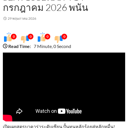
กรกฎาคม 2026 พนัน
29 พฤษภาคม 2026
0
0
0
0
Read Time:
7 Minute, 0 Second
เปิดเผยสูตรบาคาร่าระดับเซียน ปั้นทุนหลักร้อยสู่หลักหมื่น!