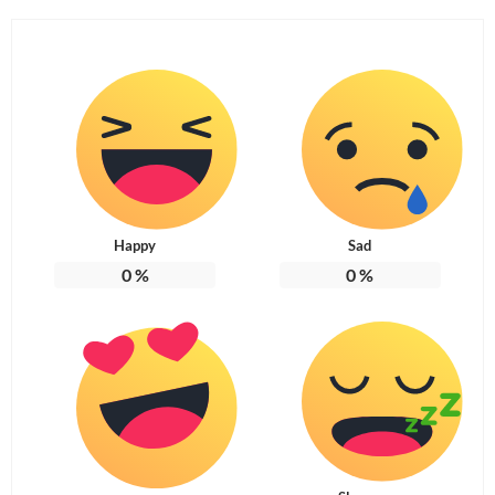
Happy
Sad
0
%
0
%