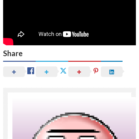
Share