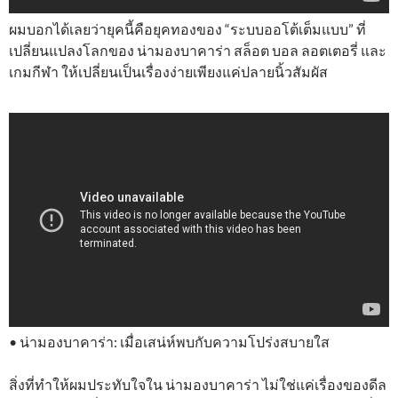
ผมบอกได้เลยว่ายุคนี้คือยุคทองของ “ระบบออโต้เต็มแบบ” ที่
เปลี่ยนแปลงโลกของ น่ามองบาคาร่า สล็อต บอล ลอตเตอรี่ และ
เกมกีฬา ให้เปลี่ยนเป็นเรื่องง่ายเพียงแค่ปลายนิ้วสัมผัส
• น่ามองบาคาร่า: เมื่อเสน่ห์พบกับความโปร่งสบายใส
สิ่งที่ทำให้ผมประทับใจใน น่ามองบาคาร่า ไม่ใช่แค่เรื่องของดีล