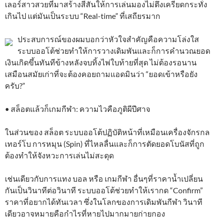
เลอร์สาวสวยที่มาสร้างสีสันให้การเล่นมองไม่ตึงเครียดกระทั่ง
เกินไป แต่มันเป็นระบบ “Real-time” ที่เสถียรมาก
ประสบการณ์ของผมบอกว่าหัวใจสำคัญคือความโล่งใส
ระบบออโต้ช่วยทำให้การวางเดิมพันและก็การคำนวณยอด
เงินเกิดขึ้นทันทีข้างหลังจบทิ้งไพ่ใบท้ายที่สุด ไม่ต้องรอนาน
เสมือนสมัยเก่าที่จะต้องคอยถามแอดมินว่า “ยอดเข้าหรือยัง
ครับ?”
• สล็อตแล้วก็เกมกีฬา: ความไวคือภูติผีปีศาจ
ในส่วนของ สล็อต ระบบออโต้ปฏิบัติหน้าที่เหมือนเครื่องจักรกล
เทอร์โบ การหมุน (Spin) ที่ไหลลื่นและก็การตัดยอดโบนัสที่ถูก
ต้องทำให้จังหวะการเล่นไม่สะดุด
เช่นเดียวกับการแทง บอล หรือ เกมกีฬา อื่นๆที่ราคาน้ำเปลี่ยน
กันเป็นวินาทีต่อวินาที ระบบออโต้ช่วยทำให้เรากด “Confirm”
ราคาที่อยากได้ทันเวลา ซึ่งในโลกของการเดิมพันกีฬา วินาที
เดียวอาจหมายคือกำไรที่หายไปมากมายก่ายกอง