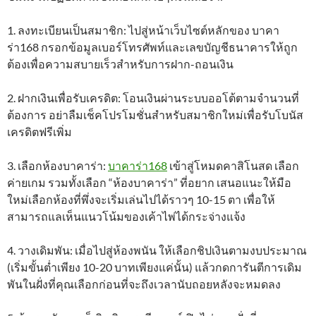
1. ลงทะเบียนเป็นสมาชิก: ไปสู่หน้าเว็บไซต์หลักของ บาคา
ร่า168 กรอกข้อมูลเบอร์โทรศัพท์และเลขบัญชีธนาคารให้ถูก
ต้องเพื่อความสบายเร็วสำหรับการฝาก-ถอนเงิน
2. ฝากเงินเพื่อรับเครดิต: โอนเงินผ่านระบบออโต้ตามจำนวนที่
ต้องการ อย่าลืมเช็คโปรโมชั่นสำหรับสมาชิกใหม่เพื่อรับโบนัส
เครดิตฟรีเพิ่ม
3. เลือกห้องบาคาร่า:
บาคาร่า168
เข้าสู่โหมดคาสิโนสด เลือก
ค่ายเกม รวมทั้งเลือก “ห้องบาคาร่า” ที่อยาก เสนอแนะให้มือ
ใหม่เลือกห้องที่พึ่งจะเริ่มเล่นไปได้ราวๆ 10-15 ตา เพื่อให้
สามารถแลเห็นแนวโน้มของเค้าไพ่ได้กระจ่างแจ้ง
4. วางเดิมพัน: เมื่อไปสู่ห้องพนัน ให้เลือกชิปเงินตามงบประมาณ
(เริ่มขั้นต่ำเพียง 10-20 บาทเพียงแค่นั้น) แล้วกดการันตีการเดิม
พันในฝั่งที่คุณเลือกก่อนที่จะถึงเวลานับถอยหลังจะหมดลง