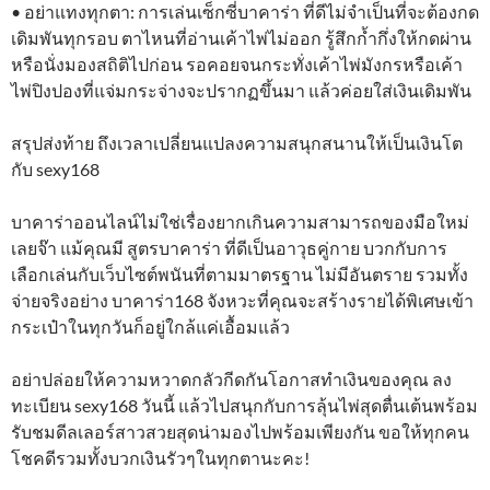
• อย่าแทงทุกตา: การเล่นเซ็กซี่บาคาร่า ที่ดีไม่จำเป็นที่จะต้องกด
เดิมพันทุกรอบ ตาไหนที่อ่านเค้าไพ่ไม่ออก รู้สึกก้ำกึ่งให้กดผ่าน
หรือนั่งมองสถิติไปก่อน รอคอยจนกระทั่งเค้าไพ่มังกรหรือเค้า
ไพ่ปิงปองที่แจ่มกระจ่างจะปรากฏขึ้นมา แล้วค่อยใส่เงินเดิมพัน
สรุปส่งท้าย ถึงเวลาเปลี่ยนแปลงความสนุกสนานให้เป็นเงินโต
กับ sexy168
บาคาร่าออนไลน์ไม่ใช่เรื่องยากเกินความสามารถของมือใหม่
เลยจ๊า แม้คุณมี สูตรบาคาร่า ที่ดีเป็นอาวุธคู่กาย บวกกับการ
เลือกเล่นกับเว็บไซต์พนันที่ตามมาตรฐาน ไม่มีอันตราย รวมทั้ง
จ่ายจริงอย่าง บาคาร่า168 จังหวะที่คุณจะสร้างรายได้พิเศษเข้า
กระเป๋าในทุกวันก็อยู่ใกล้แค่เอื้อมแล้ว
อย่าปล่อยให้ความหวาดกลัวกีดกันโอกาสทำเงินของคุณ ลง
ทะเบียน sexy168 วันนี้ แล้วไปสนุกกับการลุ้นไพ่สุดตื่นเต้นพร้อม
รับชมดีลเลอร์สาวสวยสุดน่ามองไปพร้อมเพียงกัน ขอให้ทุกคน
โชคดีรวมทั้งบวกเงินรัวๆในทุกตานะคะ!