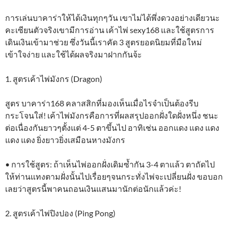
การเล่นบาคาร่าให้ได้เงินทุกๆวัน เขาไม่ได้พึ่งดวงอย่างเดียวนะ
คะเซียนตัวจริงเขามีการอ่าน เค้าไพ่ sexy168 และใช้สูตรการ
เดินเงินเข้ามาช่วย ซึ่งวันนี้เราคัด 3 สูตรยอดนิยมที่มือใหม่
เข้าใจง่าย และใช้ได้ผลจริงมาฝากกันจ้ะ
1. สูตรเค้าไพ่มังกร (Dragon)
สูตร บาคาร่า168 คลาสสิกที่มองเห็นเมื่อไรจำเป็นต้องรีบ
กระโจนใส่! เค้าไพ่มังกรคือการที่ผลสรุปออกฝั่งใดฝั่งหนึ่ง ชนะ
ต่อเนื่องกันยาวๆตั้งแต่ 4-5 ตาขึ้นไป อาทิเช่น ออกแดง แดง แดง
แดง แดง ยิ่งยาวยิ่งเสมือนหางมังกร
• การใช้สูตร: ถ้าเห็นไพ่ออกฝั่งเดิมซ้ำกัน 3-4 ตาแล้ว ตาถัดไป
ให้ท่านแทงตามฝั่งนั้นไปเรื่อยๆจนกระทั่งไพ่จะเปลี่ยนฝั่ง ขอบอก
เลยว่าสูตรนี้พาคนถอนเงินแสนมานักต่อนักแล้วค่ะ!
2. สูตรเค้าไพ่ปิงปอง (Ping Pong)