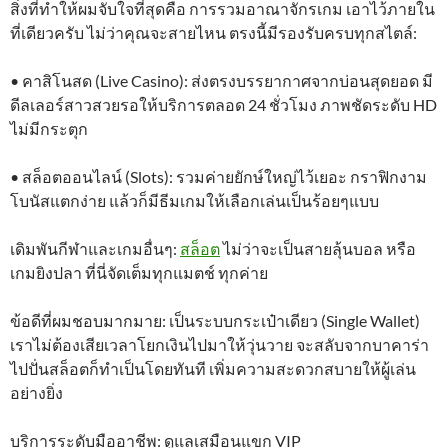
สิ่งที่ทำให้ผมจับใจที่สุดคือ การรวมอาณาจักรเกม เอาไว้ภายใน
ที่เดียวครับ ไม่ว่าคุณจะสายไหน ตรงนี้มีรองรับครบทุกสไตล์:
• คาสิโนสด (Live Casino): ส่งตรงบรรยากาศจากบ่อนสุดยอด มี
ดีลเลอร์สาวสวยรอให้บริการตลอด 24 ชั่วโมง ภาพชัดระดับ HD
ไม่มีกระตุก
• สล็อตออนไลน์ (Slots): รวมค่ายยักษ์ใหญ่ไว้เยอะ กราฟิกงาม
โบนัสแตกง่าย แล้วก็มีธีมเกมให้เลือกเล่นเป็นร้อยๆแบบ
เดิมพันกีฬาและเกมอื่นๆ:
สล็อต
ไม่ว่าจะเป็นสายลุ้นบอล หรือ
เกมยิงปลา ที่นี่จัดเต็มทุกแมตช์ ทุกค่าย
ข้อดีที่ผมชอบมากมาย: เป็นระบบกระเป๋าเดียว (Single Wallet)
เราไม่ต้องเสียเวลาโยกเงินไปมาให้วุ่นวาย จะสลับจากบาคาร่า
ไปปั่นสล็อตก็ทำเป็นโดยทันที เพิ่มความสะดวกสบายให้ผู้เล่น
อย่างยิ่ง
บริการระดับมืออาชีพ: ดูแลเสมือนแขก VIP