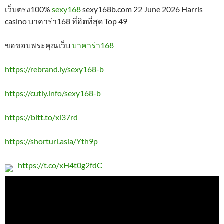
เว็บตรง100%
sexy168
sexy168b.com 22 June 2026 Harris
casino บาคาร่า168 ที่ฮิตที่สุด Top 49
ขอขอบพระคุณเว็บ
บาคาร่า168
https://rebrand.ly/sexy168-b
https://cutly.info/sexy168-b
https://bitt.to/xi37rd
https://shorturl.asia/Yth9p
https://t.co/xH4t0g2fdC