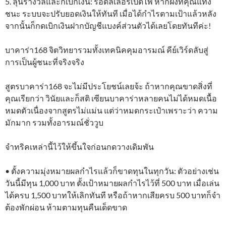
5. ลุ้นรางวัลและก็เบิกเงิน: รอดีลเลอร์เปิดไพ่ หากฝั่งที่คุณแทง
ชนะ ระบบจะปรับยอดเงินให้ทันที เมื่อได้กำไรตามเป้าแล้วหลัง
จากนั้นก็กดเบิกเงินฝากบัญชีแบงค์ส่วนตัวได้เลยโดยทันทีค่ะ!
บาคาร่า168 จิตวิทยารวมทั้งเทคนิคคุมอารมณ์ คีย์เวิร์ดลับสู่
การเป็นผู้ชนะที่จริงจริง
สูตรบาคาร่า168 จะไม่มีประโยชน์เลยจ้ะ ถ้าหากคุณขาดสิ่งที่
คุณเรียกว่า วินัยและก็สติ เซียนบาคาร่าหลายคนไม่ได้หมดเนื้อ
หมดตัวเนื่องจากสูตรไม่แม่น แต่ว่าหมดกระเป๋าเพราะว่า ความ
มักมาก รวมทั้งอารมณ์ชั่ววูบ
จำทริคเหล่านี้ไว้ให้ขึ้นใจก่อนกดวางเดิมพัน
• ตั้งความมุ่งหมายผลกำไรแล้วก็ขาดทุนในทุกวัน: ตัวอย่างเช่น
วันนี้มีทุน 1,000 บาท ตั้งเป้าหมายผลกำไรไว้ที่ 500 บาท เมื่อเล่น
ได้ครบ 1,500 บาทให้เลิกทันที หรือถ้าหากเสียครบ 500 บาทก็จำ
ต้องพักผ่อน ห้ามตามทุนคืนเด็ดขาด