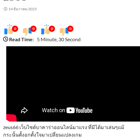
14 ธันวาคม 2025
0
0
0
0
Read Time:
5 Minute, 30 Second
zeus66 เว็บไซต์บาคาร่าออนไลน์มาแรง ที่มิได้มาเล่นๆแม้
กระนั้นตั้งอกตั้งใจมาเปลี่ยนแปลงเกม