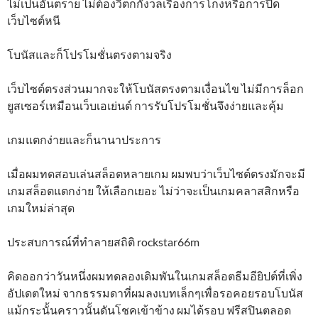
ไม่เป็นอันตราย ไม่ต้องวิตกกังวลเรื่องการโกงหรือการปิด
เว็บไซต์หนี
โบนัสและก็โปรโมชั่นตรงตามจริง
เว็บไซต์ตรงส่วนมากจะให้โบนัสตรงตามเงื่อนไข ไม่มีการล็อก
ยูสเซอร์เหมือนเว็บเอเย่นต์ การรับโปรโมชั่นจึงง่ายและคุ้ม
เกมแตกง่ายและก็นานาประการ
เมื่อผมทดสอบเล่นสล็อตหลายเกม ผมพบว่าเว็บไซต์ตรงมักจะมี
เกมสล็อตแตกง่าย ให้เลือกเยอะ ไม่ว่าจะเป็นเกมคลาสสิกหรือ
เกมใหม่ล่าสุด
ประสบการณ์ที่ทำลายสถิติ rockstar66m
คิดออกว่าวันหนึ่งผมทดลองเดิมพันในเกมสล็อตธีมอียิปต์ที่เพิ่ง
อัปเดตใหม่ จากธรรมดาที่ผมลงเบทเล็กๆเพื่อรอคอยรอบโบนัส
แม้กระนั้นคราวนั้นดันโชคเข้าข้าง ผมได้รอบ ฟรีสปินตลอด