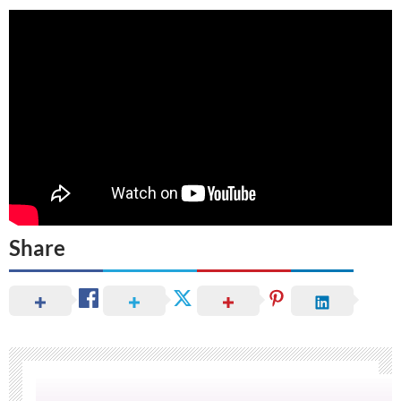
Share