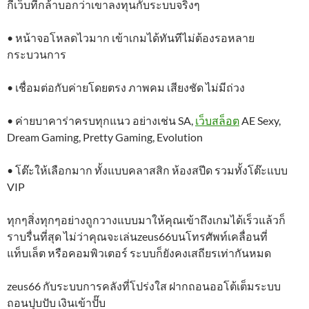
กี่เว็บที่กล้าบอกว่าเขาลงทุนกับระบบจริงๆ
• หน้าจอโหลดไวมาก เข้าเกมได้ทันทีไม่ต้องรอหลาย
กระบวนการ
• เชื่อมต่อกับค่ายโดยตรง ภาพคม เสียงชัด ไม่มีถ่วง
• ค่ายบาคาร่าครบทุกแนว อย่างเช่น SA,
เว็บสล็อต
AE Sexy,
Dream Gaming, Pretty Gaming, Evolution
• โต๊ะให้เลือกมาก ทั้งแบบคลาสสิก ห้องสปีด รวมทั้งโต๊ะแบบ
VIP
ทุกๆสิ่งทุกๆอย่างถูกวางแบบมาให้คุณเข้าถึงเกมได้เร็วแล้วก็
ราบรื่นที่สุด ไม่ว่าคุณจะเล่นzeus66บนโทรศัพท์เคลื่อนที่
แท็บเล็ต หรือคอมพิวเตอร์ ระบบก็ยังคงเสถียรเท่ากันหมด
zeus66 กับระบบการคลังที่โปร่งใส ฝากถอนออโต้เต็มระบบ
ถอนปุบปับ เงินเข้าปั๊บ