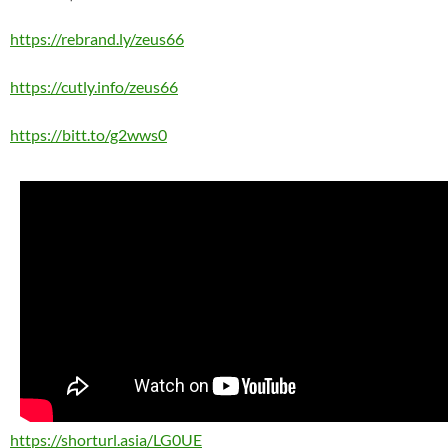
https://rebrand.ly/zeus66
https://cutly.info/zeus66
https://bitt.to/g2wws0
https://shorturl.asia/LG0UE