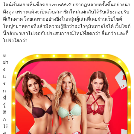
ไลน์เริ่มมองเห็นชื่อของ zeus66v2 ปรากฏหลายครั้งขึ้นอย่างน่า
ดึงดูด เพราะแม้จะเป็นเว็บสมาชิกใหม่แต่กลับได้รับเสียงตอบรับ
ดีเกินคาด โดยเฉพาะอย่างยิ่งในกลุ่มผู้เล่นที่เคยผ่านเว็บไซต์
ใหญ่ๆมาหลายที่แล้วมีความรู้สึกว่าอะไรๆมันทายใจได้ เว็บไซต์
นี้กลับพาเราไปเจอกับประสบการณ์ใหม่ที่สดกว่า ลื่นกว่า และก็
โปร่งใสกว่า
อ
ย่า
ง
แ
ร
ก
ที่
รู้
สึ
ก
ได้
ชั