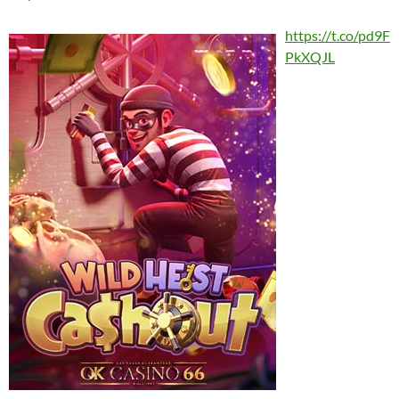
https://t.co/pd9F
PkXQJL