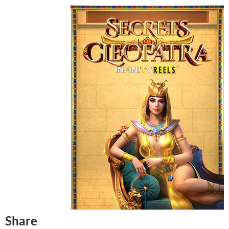
Share