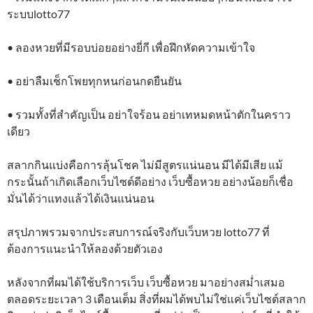
ระบบlotto77
• ลองหวยที่มีรอบบ่อยอย่างยี่กี เพื่อฝึกหัดความเข้าใจ
• อย่าลืมเช็กโพยทุกหนก่อนกดยืนยัน
• รวมทั้งที่สำคัญเป็น อย่าใจร้อน อย่าเทหมดหน้าตักในคราว
เดียว
สลากกินแบ่งคือการลุ้นโชค ไม่มีสูตรแน่นอน มีได้มีเสีย แม้
กระนั้นถ้าเกิดเลือกเว็บไซต์ดีอย่าง เว็บซื้อหวย อย่างน้อยก็เชื่อ
มั่นได้ว่าแทงแล้วได้เงินแน่นอน
สรุปภาพรวมจากประสบการณ์จริงกับเว็บหวย lotto77 ที่
ต้องการแนะนำให้ลองด้วยตัวเอง
หลังจากที่ผมได้ใช้บริการเว็บ เว็บซื้อหวย มาอย่างสม่ำเสมอ
ตลอดระยะเวลา 3 เดือนเต็ม สิ่งที่ผมได้พบไม่ใช่แค่เว็บไซต์สลาก