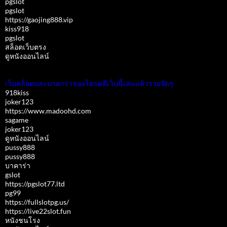
pgslot
pgslot
https://gaojing888.vip
kiss918
pgslot
สล็อตเว็บตรง
ดูหนังออนไลน์
เว็บสล็อตและบาคาร่าของโครตดีเว็บนี้เล่นแล้วรวยจัดๆ
918kiss
joker123
https://www.madoohd.com
sagame
joker123
ดูหนังออนไลน์
pussy888
pussy888
บาคาร่า
gslot
https://pgslot77.ltd
pg99
https://fullslotpg.us/
https://live22slot.fun
หนังชนโรง