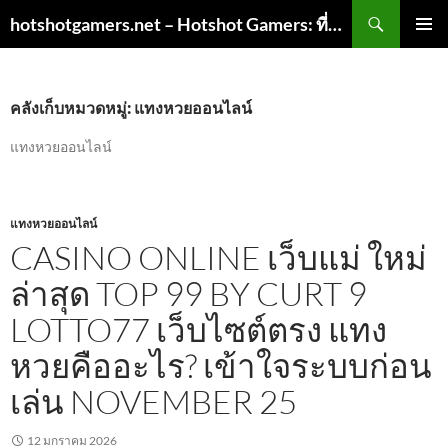
ค้นหา
hotshotgamers.net – Hotshot Gamers: ที่จะเป็นหนึ่งในนักเล่นเกมที่เหนือชั้น
ข้าม
เมนูหลัก
ไป
ยัง
เนื้อหา
คลังเก็บหมวดหมู่: แทงหวยออนไลน์
แทงหวยออนไลน์
แทงหวยออนไลน์
CASINO ONLINE เว็บแม่ ใหม่
ล่าสุด TOP 99 BY CURT 9
LOTTO77 เว็บไซต์ตรง แทง
หวยคืออะไร? เข้าใจระบบก่อน
เล่น NOVEMBER 25
12 มกราคม 2026