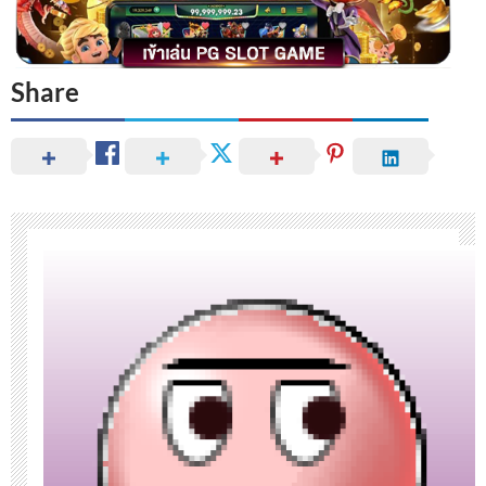
Share