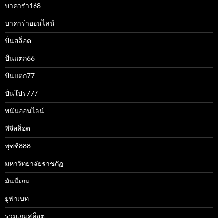
บาคาร่า168
บาคาร่าออนไลน์
ปั่นสล็อต
ปั่นแตก66
ปั่นแตก77
ปั่นโปร777
พนันออนไลน์
พีจีสล็อต
พุซซี่888
มหาวิทยาลัยราชภัฏ
มันนี่เกม
ยูฟ่าเบท
รวมเกมสล็อต