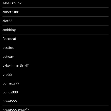
ABAGroup2
allbet24hr
alot66
ambking
Baccarat
bestbet
betway
bkkwin เครดิตฟรี
bng55
bonanza99
bonus888
brazil999
brazil999 ทางเข้า