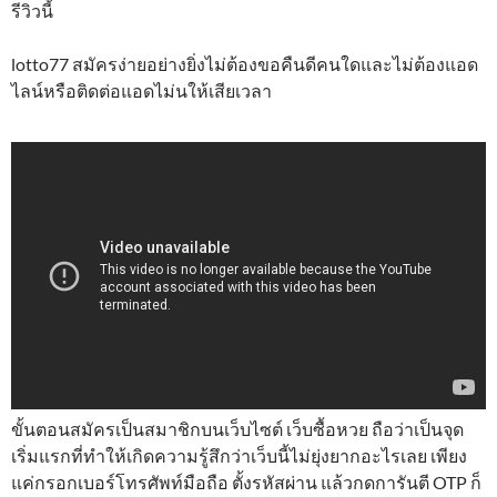
รีวิวนี้
lotto77 สมัครง่ายอย่างยิ่งไม่ต้องขอคืนดีคนใดและไม่ต้องแอด
ไลน์หรือติดต่อแอดไม่นให้เสียเวลา
ขั้นตอนสมัครเป็นสมาชิกบนเว็บไซต์ เว็บซื้อหวย ถือว่าเป็นจุด
เริ่มแรกที่ทำให้เกิดความรู้สึกว่าเว็บนี้ไม่ยุ่งยากอะไรเลย เพียง
แค่กรอกเบอร์โทรศัพท์มือถือ ตั้งรหัสผ่าน แล้วกดการันตี OTP ก็