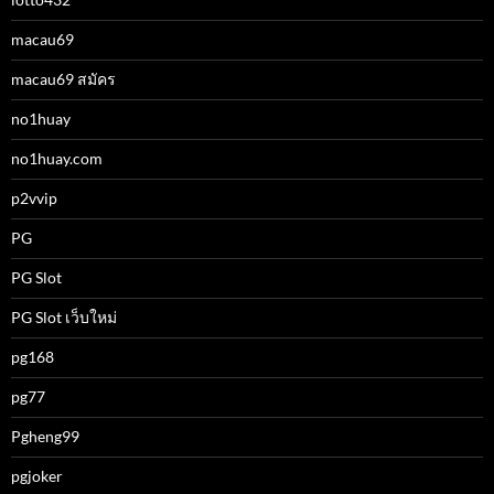
macau69
macau69 สมัคร
no1huay
no1huay.com
p2vvip
PG
PG Slot
PG Slot เว็บใหม่
pg168
pg77
Pgheng99
pgjoker