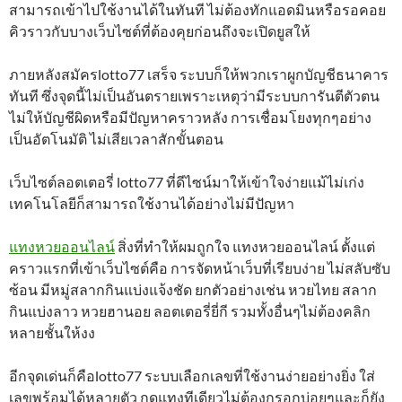
สามารถเข้าไปใช้งานได้ในทันที ไม่ต้องทักแอดมินหรือรอคอย
คิวราวกับบางเว็บไซต์ที่ต้องคุยก่อนถึงจะเปิดยูสให้
ภายหลังสมัครlotto77 เสร็จ ระบบก็ให้พวกเราผูกบัญชีธนาคาร
ทันที ซึ่งจุดนี้ไม่เป็นอันตรายเพราะเหตุว่ามีระบบการันตีตัวตน
ไม่ให้บัญชีผิดหรือมีปัญหาคราวหลัง การเชื่อมโยงทุกๆอย่าง
เป็นอัตโนมัติ ไม่เสียเวลาสักขั้นตอน
เว็บไซต์ลอตเตอรี่ lotto77 ที่ดีไซน์มาให้เข้าใจง่ายแม้ไม่เก่ง
เทคโนโลยีก็สามารถใช้งานได้อย่างไม่มีปัญหา
แทงหวยออนไลน์
สิ่งที่ทำให้ผมถูกใจ แทงหวยออนไลน์ ตั้งแต่
คราวแรกที่เข้าเว็บไซต์คือ การจัดหน้าเว็บที่เรียบง่าย ไม่สลับซับ
ซ้อน มีหมู่สลากกินแบ่งแจ้งชัด ยกตัวอย่างเช่น หวยไทย สลาก
กินแบ่งลาว หวยฮานอย ลอตเตอรี่ยี่กี รวมทั้งอื่นๆไม่ต้องคลิก
หลายชั้นให้งง
อีกจุดเด่นก็คือlotto77 ระบบเลือกเลขที่ใช้งานง่ายอย่างยิ่ง ใส่
เลขพร้อมได้หลายตัว กดแทงทีเดียวไม่ต้องกรอกบ่อยๆและก็ยัง