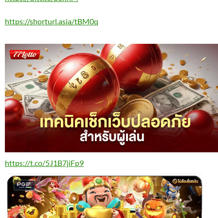
https://shorturl.asia/tBM0q
https://t.co/5J1B7jiFp9