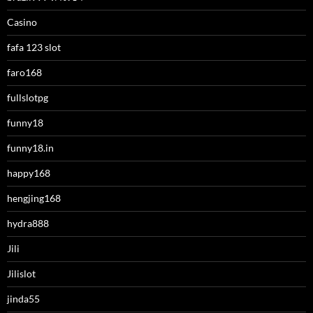
Casino
fafa 123 slot
faro168
fullslotpg
funny18
funny18.in
happy168
hengjing168
hydra888
Jili
Jilislot
jinda55