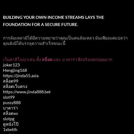
BUILDING YOUR OWN INCOME STREAMS LAYS THE
FOUNDATION FOR A SECURE FUTURE.
การล้มเหลวมิได้มีความหมายว่าคุณเป็นคนล้มเหลว มันเพียงแค่แปลว่า
คุณยังมิได้บรรลุความสำเร็จขณะนี้
เว็บคาสิโนน่าเล่น ทั้ง
สล็อต
และ
บาคาร่า
ตึงจริงแตกบ่อยมาก
joker123
Hengjing168
https://jinda55.asia
สล็อต99
สล็อตเว็บตรง
https://www.jinda888.bet
slot99
pussy888
บาคาร่า
สล็อตxo
slotpg
ดูหนังโป๊
1xbetth