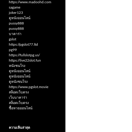
https://www.madoohd.com
sagame
joker123
ดูหนังออนไลน์
pussy888
pussy888
บาคาร่า
gslot
https://pgslot77.ltd
pg99
https://fullslotpg.us/
https://live22slot.fun
หนังชนโรง
ดูหนังออนไลน์
ดูหนังออนไลน์
ดูหนังชนโรง
https://www.pgslot.movie
สล็อตเว็บตรง
เว็บบาคาร่า
สล็อตเว็บตรง
ซื้อหวยออนไลน์
ความเห็นล่าสุด