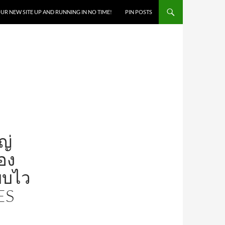
OUR NEW SITE UP AND RUNNING IN NO TIME!
PIN POSTS
ญ่
อง
บบไว
ES