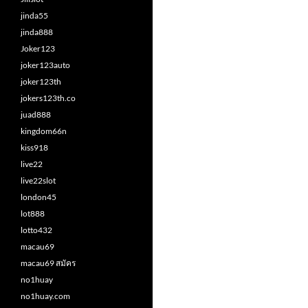
jinda55
jinda888
Joker123
joker123auto
joker123th
jokers123th.co
juad888
kingdom66n
kiss918
live22
live22slot
london45
lot888
lotto432
macau69
macau69 สมัคร
no1huay
no1huay.com