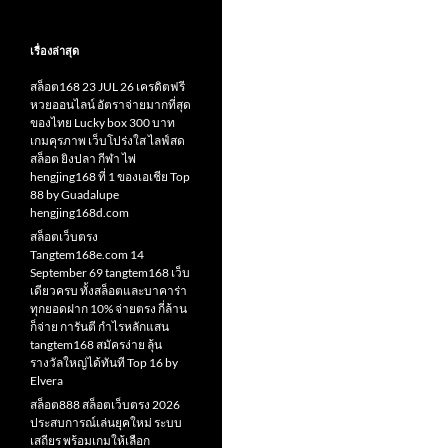
เรื่องล่าสุด
สล็อต168 23 JUL 26 เครดิตฟรี
หวยออนไลน์ อัตราจ่ายมากที่สุด
ของไทย Lucky box 300 บาท
เกมคุรภาพ เว็บโปร่งใส ไลฟ์สด
สล็อต ยิงปลา กีฬา ไพ่
hengjing168 ที่ 1 ของเอเชีย Top
88 by Guadalupe
hengjing168d.com
สล็อตเว็บตรง
Tangtem168e.com 14
September 69 tangtem168 เว็บ
เดียวครบ ทั้งสล็อตและบาคาร่า
ทุกยอดฝาก 10% จ่ายตรง กี่ล้าน
ก็จ่าย การันตี กำไรหลักแสน
tangtem168 สมัครง่าย ลุ้น
รางวัลใหญ่ได้ทันที Top 16 by
Elvera
สล็อต888 สล็อตเว็บตรง 2026
ประสบการณ์เล่นยุคใหม่ ระบบ
เสถียร พร้อมเกมให้เลือก