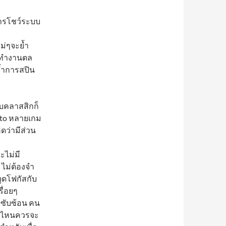
การโชว์ระบบ
ม่ๆจะย้ำ
ับทำงานตล
้ำการสปิน
บคลาสสิกก็
uto หลายเกม
ิดว่ามีส่วน
ะไม่มี
 ไม่ต้องจำ
ุดโฟกัสกับ
ื่อยๆ
ับซับซ้อน คน
ช่วงไหนควรจะ