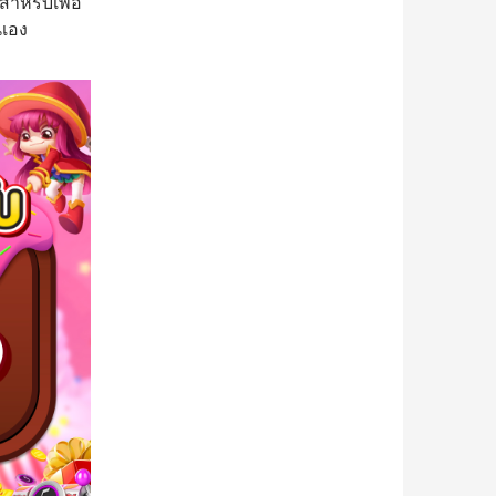
สำหรับเพื่อ
นเอง