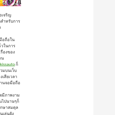
อเจริญ
ิดสำหรับการ
า
มือถือใน
เร็วในการ
รื่องของ
นาน
kissauto
ก็
รวมบนเว็บ
องเสียเวลา
ผ่านจอมือถือ
าจมีภาพงาม
่นไปนานๆก็
รักษาสมดุล
นเล่นยัง