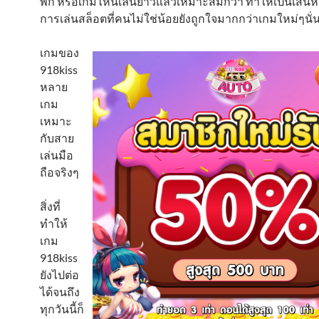
พัก หรือเกมไหนเล่นยาวแล้วเหมาะสมกว่า ทำให้เป็นเสน่ห์
การเล่นสล็อตที่คนไม่ใช่น้อยยังถูกใจมากกว่าเกมใหม่ๆนั่
เกมของ
918kiss
หลาย
เกม
เหมาะ
กับสาย
เล่นมือ
ถือจริงๆ
สิ่งที่
ทำให้
เกม
918kiss
ยังไปต่อ
ได้จนถึง
ทุกวันนี้ก็