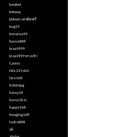
bestbet
betway
bkkwin เครดิตฟรี
bng55
bonanza99
bonus888
brazil999
brazil999 ทางเข้า
Casino
fafa 123 slot
faro168
fullslotpg
funny18
funny18.in
happy168
hengjing168
hydra888
Jili
Jilislot