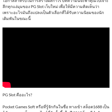
โอกาสสำหรับในการสร้างผลกำไร บทความนี้จะพาคุณไปเจาะ
ลึกทุกแง่มุมของ PG Slot เว็บใหม่ เพื่อให้มีความคิดเห็นว่า
เพราะอะไรมันถึงแปลงเป็นตัวเลือกที่ได้รับความนิยมของนัก
เดิมพันในขณะนี้
PG Slot คืออะไร?
Pocket Games Soft หรือที่รู้จักกันในชื่อ ทางเข้า สล็อต1688 เป็น