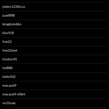
jokers123th.co
juad888
kingdom66n
kiss918
live22
live22slot
london45
lot888
lotto432
macau69
macau69 สมัคร
no1huay