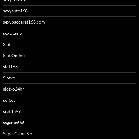
sexyauto168
sexybaccarat168.com
sexygame
Slot
Slot Online
slot168
Slotxo
slotxo24hr
soibet
sretthi99
ssgame666
SuperGame Slot