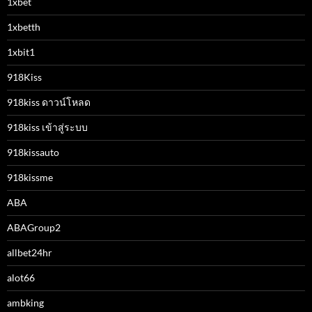
1xbet
1xbetth
1xbit1
918Kiss
918kiss ดาวน์โหลด
918kiss เข้าสู่ระบบ
918kissauto
918kissme
ABA
ABAGroup2
allbet24hr
alot66
ambking