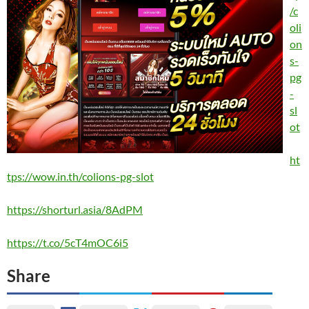
/c
oli
on
s-
pg
-
sl
ot
ht
tps://wow.in.th/colions-pg-slot
https://shorturl.asia/8AdPM
https://t.co/5cT4mOC6i5
Share