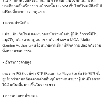
ในตลาดที่มีเว็บสล็อตมากมาย การเลือกเว็บไซต์ที่เหมาะสม
บางทีอาจเป็นเรื่องยาก แม้กระนั้น PG Slot เว็บไซต์ใหม่มีสิ่งที่ได้
เปรียบที่แตกต่างจากคู่แข่ง:
• ความน่านับถือ
แม้จะเป็นเว็บใหม่ แต่ PG Slot มักร่วมมือกับผู้ให้บริการที่มีใบ
อนุมัติถูกต้องตามกฎหมาย ยกตัวอย่างเช่น MGA (Malta
Gaming Authority) หรือหน่วยงานอื่นๆที่พักความปลอดภัยรวม
ทั้งความชอบธรรม
• อัตราการจ่ายสูง
เกมจาก PG Slot มีค่า RTP (Return to Player) เฉลี่ย 96-98% ซึ่ง
สูงยิ่งกว่าเกมสล็อตจากค่ายอื่นๆมีความหมายว่าผู้เล่นมีโอกาส
ได้เงินคืนเพิ่มมากขึ้นในระยะยาว
• การอัปเดตสม่ำเสมอ