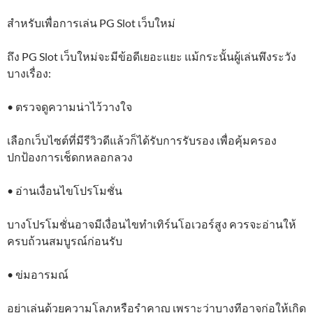
สำหรับเพื่อการเล่น PG Slot เว็บใหม่
ถึง PG Slot เว็บใหม่จะมีข้อดีเยอะแยะ แม้กระนั้นผู้เล่นพึงระวัง
บางเรื่อง:
• ตรวจดูความน่าไว้วางใจ
เลือกเว็บไซต์ที่มีรีวิวดีแล้วก็ได้รับการรับรอง เพื่อคุ้มครอง
ปกป้องการเช็ดกหลอกลวง
• อ่านเงื่อนไขโปรโมชั่น
บางโปรโมชั่นอาจมีเงื่อนไขทำเทิร์นโอเวอร์สูง ควรจะอ่านให้
ครบถ้วนสมบูรณ์ก่อนรับ
• ข่มอารมณ์
อย่าเล่นด้วยความโลภหรือรำคาญ เพราะว่าบางทีอาจก่อให้เกิด