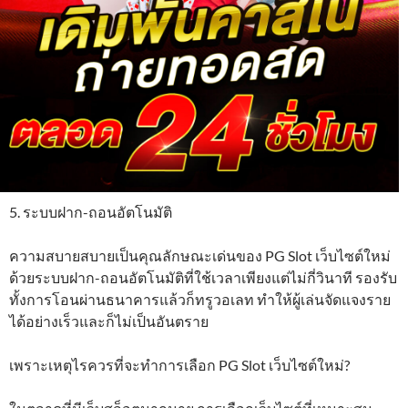
5. ระบบฝาก-ถอนอัตโนมัติ
ความสบายสบายเป็นคุณลักษณะเด่นของ PG Slot เว็บไซต์ใหม่
ด้วยระบบฝาก-ถอนอัตโนมัติที่ใช้เวลาเพียงแต่ไม่กี่วินาที รองรับ
ทั้งการโอนผ่านธนาคารแล้วก็ทรูวอเลท ทำให้ผู้เล่นจัดแจงราย
ได้อย่างเร็วและก็ไม่เป็นอันตราย
เพราะเหตุไรควรที่จะทำการเลือก PG Slot เว็บไซต์ใหม่?