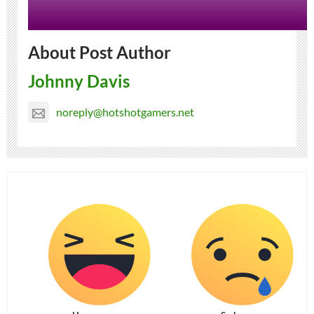
About Post Author
Johnny Davis
noreply@hotshotgamers.net