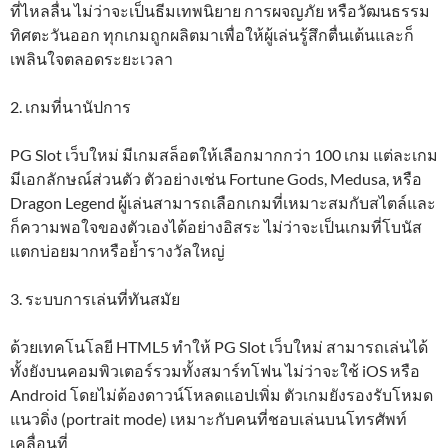
ที่ไหลลื่น ไม่ว่าจะเป็นธีมเทพนิยาย การผจญภัย หรือวัฒนธรรม
ทิศตะวันออก ทุกเกมถูกผลิตมาเพื่อให้ผู้เล่นรู้สึกตื่นเต้นและก็
เพลินใจตลอดระยะเวลา
2. เกมที่นานัปการ
PG Slot เว็บใหม่ มีเกมสล็อตให้เลือกมากกว่า 100 เกม แต่ละเกม
มีเอกลักษณ์ส่วนตัว ตัวอย่างเช่น Fortune Gods, Medusa, หรือ
Dragon Legend ผู้เล่นสามารถเลือกเกมที่เหมาะสมกับสไตล์และ
ก็ความพอใจของตัวเองได้อย่างอิสระ ไม่ว่าจะเป็นเกมที่โบนัส
แตกบ่อยมากหรือย้ำรางวัลใหญ่
3. ระบบการเล่นที่ทันสมัย
ด้วยเทคโนโลยี HTML5 ทำให้ PG Slot เว็บใหม่ สามารถเล่นได้
ทั้งยังบนคอมพิวเตอร์รวมทั้งสมาร์ทโฟน ไม่ว่าจะใช้ iOS หรือ
Android โดยไม่ต้องดาวน์โหลดแอปเพิ่ม ตัวเกมยังรองรับโหมด
แนวดิ่ง (portrait mode) เหมาะกับคนที่ชอบเล่นบนโทรศัพท์
เคลื่อนที่